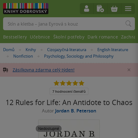
Vyhledávání
Bestsellery
Učebnice
Školní potřeby
Dark romance
Zachra
Nacházíte
Domů
Knihy
Cizojazyčná literatura
English literature
»
»
»
se
Nonfiction
Psychology, Sociology and Philosophy
»
»
zde:
Zásilkovna zdarma celý týden!
Za
4.9
z
5
7 hodnocení čtenářů
hvězdiček
12 Rules for Life: An Antidote to Chaos
Autor
Jordan B. Peterson
Nedostupné