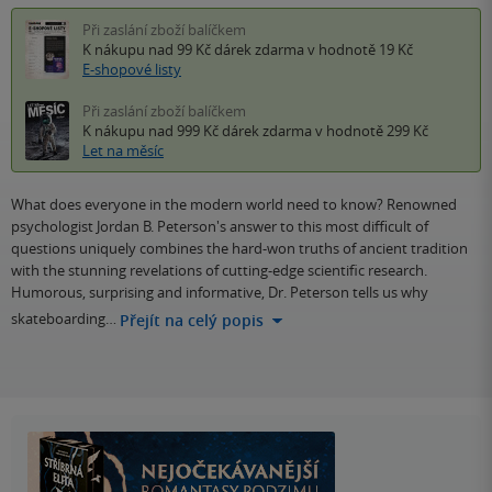
Při zaslání zboží balíčkem
K nákupu nad 99 Kč
dárek zdarma
v hodnotě 19 Kč
E-shopové listy
Při zaslání zboží balíčkem
K nákupu nad 999 Kč
dárek zdarma
v hodnotě 299 Kč
Let na měsíc
What does everyone in the modern world need to know? Renowned
psychologist Jordan B. Peterson's answer to this most difficult of
questions uniquely combines the hard-won truths of ancient tradition
with the stunning revelations of cutting-edge scientific research.
Humorous, surprising and informative, Dr. Peterson tells us why
skateboarding…
Přejít na celý popis