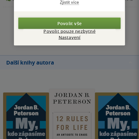
Zjistit více
Zobrazit všechna hodnocení
Povolit vše
Povolit pouze nezbytné
Přidat hodnocení
Nastavení
Další knihy autora