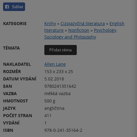
Sdílet
KATEGORIE
Knihy
»
Cizojazyčná literatura
»
English
literature
»
Nonfiction
»
Psychology,
Sociology and Philosophy
TÉMATA
Přidat téma
NAKLADATEL
Allen Lane
ROZMĚR
153 x 233 x 25
DATUM VYDÁNÍ
5.02.2018
EAN
9780241351642
VAZBA
měkká vazba
HMOTNOST
500 g
JAZYK
angličtina
POČET STRAN
411
VYDÁNÍ
1
ISBN
978-0-241-35164-2