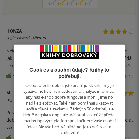
1
2
3
4
5
HONZA
registrovaný uživatel
Některé kapitoly se četly snadno, některé byly dost těžké.
Jak řekl klasik, makačka na hlavu (nemíním angličtinu). Zdá
se mi že jeho videa/přednášky jsou snadněji pochopitelné.
Cookies a osobní údaje? Knihy to
potřebují.
45
Kniha, Allen Lane, 2018, 9780241351642
O souborech cookies jste určitě již slyšeli. I my je
využíváme ke shromažďování a analýze informací,
ML
aby náš e-shop dobře fungoval a mohli jsme ho
registrovaný uživatel
nadále zlepšovat. Také nám pomáhají ukazovat
lepší a cílenější reklamu. Žádných 50 odstínů, ale
Poselstvi knihy je prijmout odpovednost a snazit se zit
klidně Vergilia v originále. Váš souhlas může předat
dobry zivot. Me oslovila kapitola "Nenechte sva decka delat
marketingovým platformám i některé vaše osobní
údaje. Ale vše bedlivě hlídáme. Jako naši vlastní
veci, pro ktere je pak nenavidite".
knihovnu!
3
Kniha, Allen Lane, 2018, 9780241351642