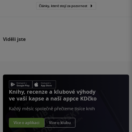
Články, které stojí za pozornost
Viděli jste
Knihy, recenze a klubové výhody
ve vaší kapse a naší appce KDčko
Každý měsíc společně přečteme tisíce knih
Více o aplikaci
Více o klubu