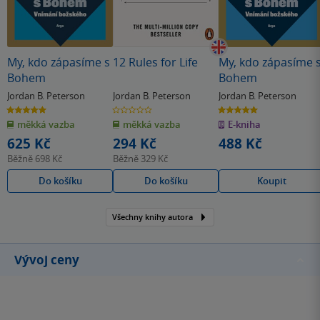
My, kdo zápasíme s
12 Rules for Life
My, kdo zápasíme 
Bohem
Bohem
Jordan B. Peterson
Jordan B. Peterson
Jordan B. Peterson
5.0
0.0
5.0
z
z
z
měkká vazba
měkká vazba
E-kniha
5
5
5
hvězdiček
hvězdiček
hvězdiček
625 Kč
294 Kč
488 Kč
Běžně
698 Kč
Běžně
329 Kč
Do košíku
Do košíku
Koupit
Všechny knihy autora
Vývoj ceny