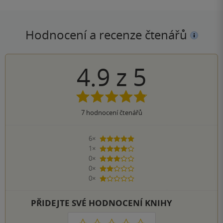
Hodnocení a recenze čtenářů
4.9
z
5
7
hodnocení čtenářů
6×
5 hvězdiček
1×
4 hvězdičky
0×
3 hvězdičky
0×
2 hvězdičky
0×
1 hvezdička
PŘIDEJTE SVÉ HODNOCENÍ KNIHY