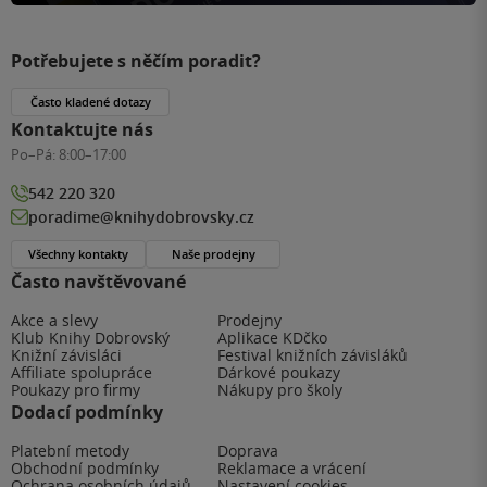
Potřebujete s něčím poradit?
Často kladené dotazy
Kontaktujte nás
Po–Pá:
8:00–17:00
542 220 320
poradime@knihydobrovsky.cz
Všechny kontakty
Naše prodejny
Často navštěvované
Akce a slevy
Prodejny
Klub Knihy Dobrovský
Aplikace KDčko
Knižní závisláci
Festival knižních závisláků
Affiliate spolupráce
Dárkové poukazy
Poukazy pro firmy
Nákupy pro školy
Dodací podmínky
Platební metody
Doprava
Obchodní podmínky
Reklamace a vrácení
Ochrana osobních údajů
Nastavení cookies