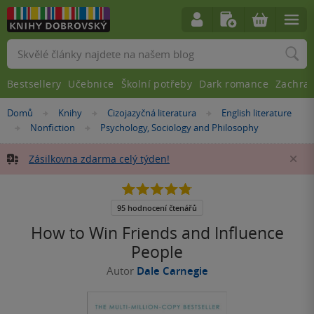
Vyhledávání
Bestsellery
Učebnice
Školní potřeby
Dark romance
Zachra
Nacházíte
Domů
Knihy
Cizojazyčná literatura
English literature
»
»
»
se
Nonfiction
Psychology, Sociology and Philosophy
»
»
zde:
Zásilkovna zdarma celý týden!
Za
4.8
z
5
95 hodnocení čtenářů
hvězdiček
How to Win Friends and Influence
People
Autor
Dale Carnegie