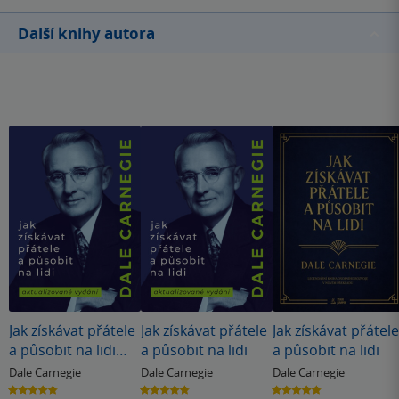
Další knihy autora
Jak získávat přátele
Jak získávat přátele
Jak získávat přátele
a působit na lidi
a působit na lidi
a působit na lidi
(nové vydání)
Dale Carnegie
Dale Carnegie
Dale Carnegie
4.8
4.8
4.8
z
z
z