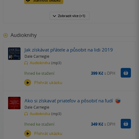
Stáhnout ukázku
Zobrazit
více
(+1)
Audioknihy
Jak získávat přátele a působit na lidi 2019
Dale Carnegie
Audiokniha
(mp3)
Koupit
Ihned ke stažení
399 Kč
s DPH
Přehrát ukázku
Ako si získavať priateľov a pôsobiť na ľudí
Dale Carnegie
Audiokniha
(mp3)
Koupit
Ihned ke stažení
349 Kč
s DPH
Přehrát ukázku