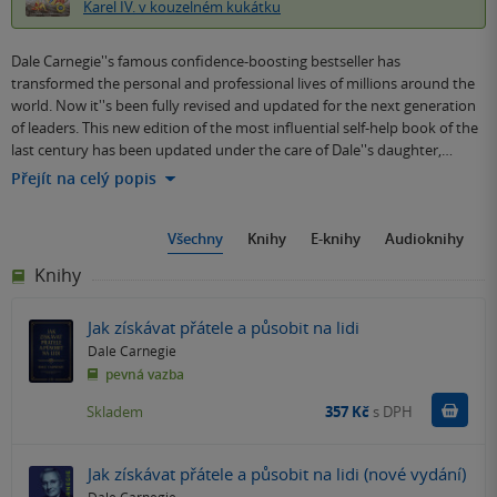
Karel IV. v kouzelném kukátku
Dale Carnegie''s famous confidence-boosting bestseller has
transformed the personal and professional lives of millions around the
world. Now it''s been fully revised and updated for the next generation
of leaders. This new edition of the most influential self-help book of the
last century has been updated under the care of Dale''s daughter,…
Přejít na celý popis
Všechny
Knihy
E-knihy
Audioknihy
Knihy
Jak získávat přátele a působit na lidi
Dale Carnegie
pevná vazba
Do k
Skladem
357 Kč
s DPH
Jak získávat přátele a působit na lidi (nové vydání)