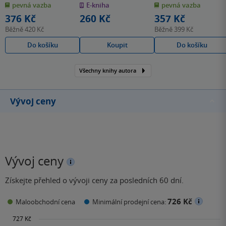
pevná vazba
E-kniha
pevná vazba
5
5
5
hvězdiček
hvězdiček
hvězdiček
376 Kč
260 Kč
357 Kč
Běžně
420 Kč
Běžně
399 Kč
Do košíku
Koupit
Do košíku
Všechny knihy autora
Vývoj ceny
Vývoj ceny
Získejte přehled o vývoji ceny za posledních 60 dní.
726 Kč
Maloobchodní cena
Minimální prodejní cena: