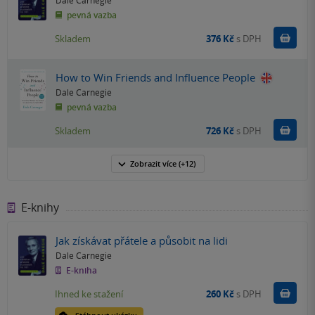
Dale Carnegie
pevná vazba
Do k
Skladem
376 Kč
s DPH
How to Win Friends and Influence People
Dale Carnegie
pevná vazba
Do k
Skladem
726 Kč
s DPH
Zobrazit
více
(+12)
E-knihy
Jak získávat přátele a působit na lidi
Dale Carnegie
E-kniha
Koupit
Ihned ke stažení
260 Kč
s DPH