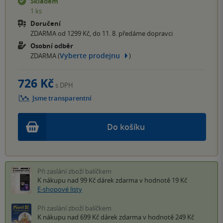
Skladem
1 ks
Doručení
ZDARMA od 1299 Kč, do 11. 8. předáme dopravci
Osobní odběr
Vyberte prodejnu
ZDARMA (
)
726 Kč
s DPH
Jsme transparentní
Do košíku
Při zaslání zboží balíčkem
K nákupu nad 99 Kč
dárek zdarma
v hodnotě 19 Kč
E-shopové listy
Při zaslání zboží balíčkem
K nákupu nad 699 Kč
dárek zdarma
v hodnotě 249 Kč