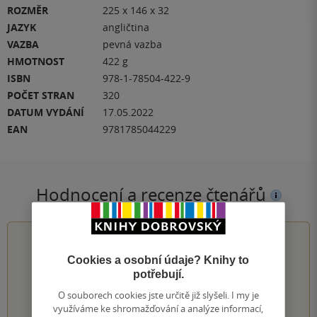
ROZMĚR
225 x 146 x 32
JAZYK
angličtina
VAZBA
pevná vazba
HMOTNOST
422 g
ISBN
978-1-78504-422-9
POČET STRAN
320
DATUM VYDÁNÍ
17.05.2022
EAN
9781785044229
Hodnocení a recenze čtenářů
4.8
z
5
Cookies a osobní údaje? Knihy to
potřebují.
O souborech cookies jste určitě již slyšeli. I my je
95
hodnocení čtenářů
využíváme ke shromažďování a analýze informací,