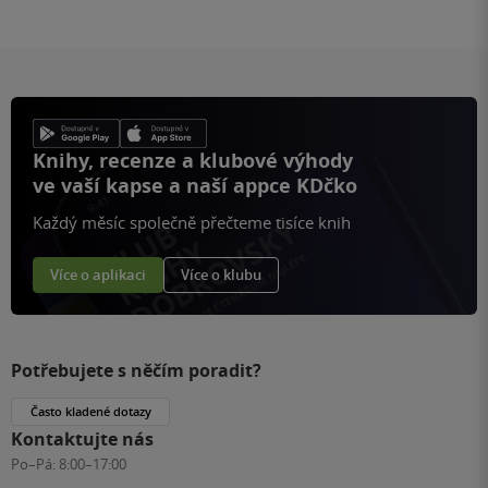
Knihy, recenze a klubové výhody
ve vaší kapse a naší appce KDčko
Každý měsíc společně přečteme tisíce knih
Více o aplikaci
Více o klubu
Potřebujete s něčím poradit?
Často kladené dotazy
Kontaktujte nás
Po–Pá:
8:00–17:00