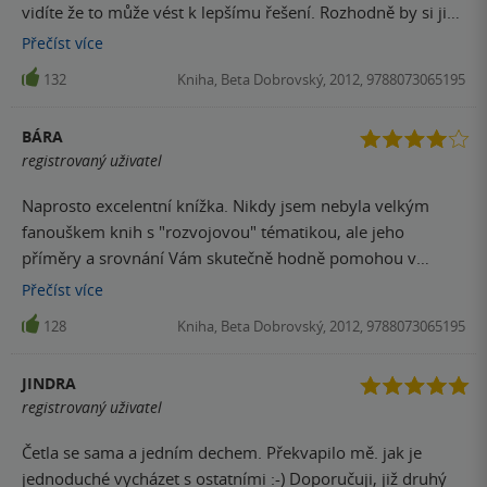
vidíte že to může vést k lepšímu řešení. Rozhodně by si ji
mělo přečíst víc lidí. I ti kteří si myslí že jsou dokonalý.
Přečíst
více
132
Kniha, Beta Dobrovský, 2012, 9788073065195
BÁRA
registrovaný uživatel
Naprosto excelentní knížka. Nikdy jsem nebyla velkým
fanouškem knih s "rozvojovou" tématikou, ale jeho
příměry a srovnání Vám skutečně hodně pomohou v
různých oblastech.
Přečíst
více
128
Kniha, Beta Dobrovský, 2012, 9788073065195
JINDRA
registrovaný uživatel
Četla se sama a jedním dechem. Překvapilo mě. jak je
jednoduché vycházet s ostatními :-) Doporučuji, již druhý