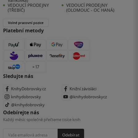
Vaňkovka)
VEDOUCÍ PRODEJNY
VEDOUCÍ PRODEJNY
(TŘEBÍČ)
(OLOMOUC - OC HANÁ)
Volné pracovní pozice
Platební metody
+ 17
Sledujte nás
KnihyDobrovsky.cz
Knižní závisláci
knihydobrovsky
@knihydobrovskycz
@knihydobrovsky
Odebírejte nás
Každý měsíc společně přečteme tisíce knih
Odebírat