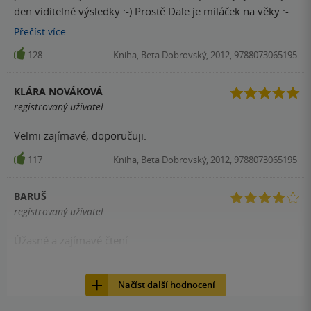
den viditelné výsledky :-) Prostě Dale je miláček na věky :-)
děkuji za tuto knihu
Přečíst
více
128
Kniha, Beta Dobrovský, 2012, 9788073065195
KLÁRA NOVÁKOVÁ
registrovaný uživatel
Velmi zajímavé, doporučuji.
117
Kniha, Beta Dobrovský, 2012, 9788073065195
BARUŠ
registrovaný uživatel
Úžasné a zajímavé čtení.
116
Kniha, Beta Dobrovský, 2012, 9788073065195
Načíst další hodnocení