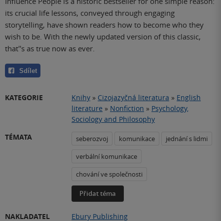
Influence People is a historic bestseller for one simple reason:
its crucial life lessons, conveyed through engaging
storytelling, have shown readers how to become who they
wish to be. With the newly updated version of this classic,
that''s as true now as ever.
Sdílet
KATEGORIE
Knihy
»
Cizojazyčná literatura
»
English
literature
»
Nonfiction
»
Psychology,
Sociology and Philosophy
TÉMATA
seberozvoj
komunikace
jednání s lidmi
verbální komunikace
chování ve společnosti
Přidat téma
NAKLADATEL
Ebury Publishing