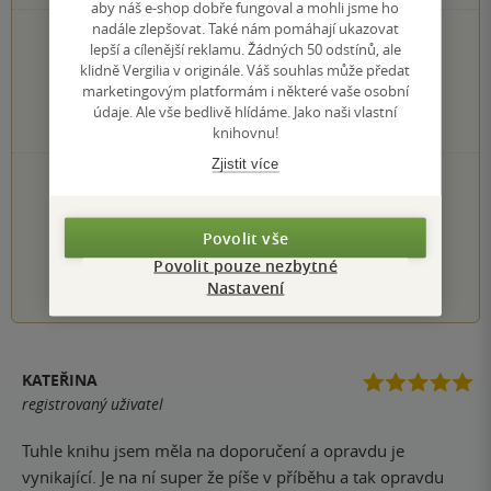
aby náš e-shop dobře fungoval a mohli jsme ho
nadále zlepšovat. Také nám pomáhají ukazovat
77×
5 hvězdiček
lepší a cílenější reklamu. Žádných 50 odstínů, ale
14×
4 hvězdičky
klidně Vergilia v originále. Váš souhlas může předat
4×
3 hvězdičky
marketingovým platformám i některé vaše osobní
0×
2 hvězdičky
údaje. Ale vše bedlivě hlídáme. Jako naši vlastní
0×
1 hvezdička
knihovnu!
Zjistit více
PŘIDEJTE SVÉ HODNOCENÍ KNIHY
Hodnocení našich knihkupců: 0.0 z 5
Povolit vše
Povolit pouze nezbytné
1
2
3
4
5
Nastavení
KATEŘINA
registrovaný uživatel
Tuhle knihu jsem měla na doporučení a opravdu je
vynikající. Je na ní super že píše v příběhu a tak opravdu