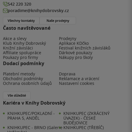
542 220 320
poradime@knihydobrovsky.cz
Všechny kontakty
Naše prodejny
Často navštěvované
Akce a slevy
Prodejny
Klub Knihy Dobrovský
Aplikace KDčko
Knižní závisláci
Festival knižních závisláků
Affiliate spolupráce
Dárkové poukazy
Poukazy pro firmy
Nákupy pro školy
Dodací podmínky
Platební metody
Doprava
Obchodní podmínky
Reklamace a vrácení
Ochrana osobních údajů
Nastavení cookies
Vše důležité
Kariéra v Knihy Dobrovský
KNIHKUPEC/POKLADNÍ -
KNIHKUPEC (ZKRÁCENÝ
PRAHA 5, ANDĚL
ÚVAZEK) - ČESKÉ
BUDĚJOVICE
KNIHKUPEC - BRNO (Galerie
KNIHKUPEC (TŘEBÍČ)