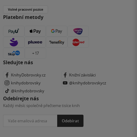
Volné pracovní pozice
Platební metody
+ 17
Sledujte nás
KnihyDobrovsky.cz
Knižní závisláci
knihydobrovsky
@knihydobrovskycz
@knihydobrovsky
Odebírejte nás
Každý měsíc společně přečteme tisíce knih
Odebírat