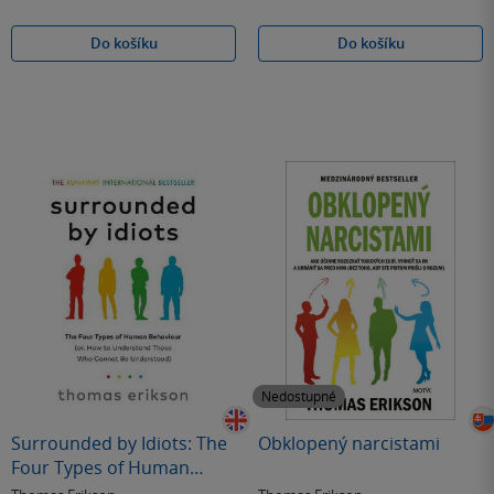
Do košíku
Do košíku
Nedostupné
Surrounded by Idiots: The
Obklopený narcistami
Four Types of Human
Behavior and How to