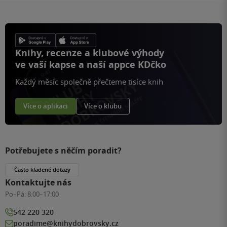
Knihy, recenze a klubové výhody
ve vaší kapse a naší appce KDčko
Každý měsíc společně přečteme tisíce knih
Více o aplikaci
Více o klubu
Potřebujete s něčím poradit?
Často kladené dotazy
Kontaktujte nás
Po–Pá:
8:00–17:00
542 220 320
poradime@knihydobrovsky.cz