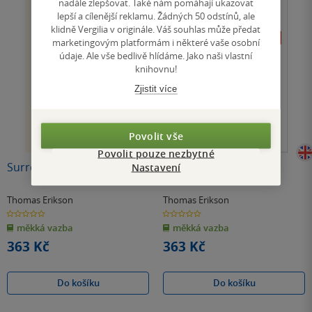
nadále zlepšovat. Také nám pomáhají ukazovat
lepší a cílenější reklamu. Žádných 50 odstínů, ale
klidně Vergilia v originále. Váš souhlas může předat
marketingovým platformám i některé vaše osobní
údaje. Ale vše bedlivě hlídáme. Jako naši vlastní
knihovnu!
Zjistit více
Povolit vše
Povolit pouze nezbytné
Surrounded by Idiots
Surrounded by Liars
Nastavení
Thomas Erikson
Thomas Erikson
0.0
0.0
z
z
měkká vazba
měkká vazba
5
5
hvězdiček
hvězdiček
363 Kč
363 Kč
Do košíku
Do košíku