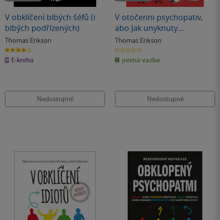
V obklíčení blbých šéfů (i
V otočenni psychopativ,
blbých podřízených)
abo Jak unyknuty
manipuljacij z boku inšych
Thomas Erikson
Thomas Erikson
4.0
0.0
z
z
E-kniha
pevná vazba
5
5
hvězdiček
hvězdiček
Nedostupné
Nedostupné