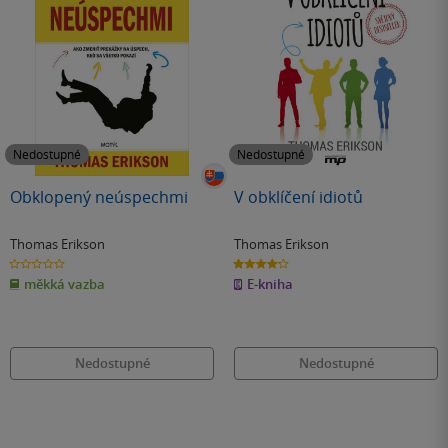
Nedostupné
Nedostupné
Obklopený neúspechmi
V obklíčení idiotů
Thomas Erikson
Thomas Erikson
0.0
4.2
z
z
měkká vazba
E-kniha
5
5
hvězdiček
hvězdiček
Nedostupné
Nedostupné