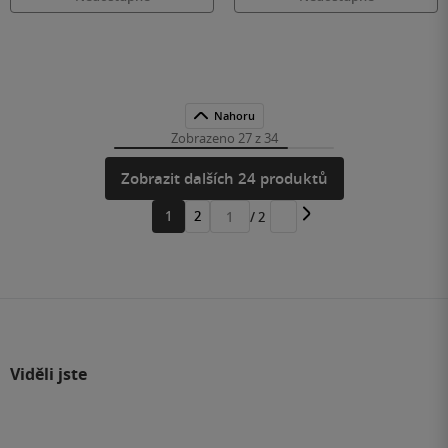
Nahoru
Zobrazeno 27 z 34
Zobrazit dalších 24 produktů
1
2
/ 2
Přejít
na
stránku
Viděli jste