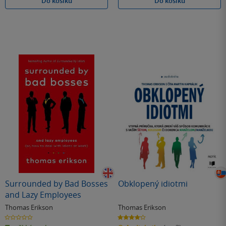
Do košíku
Do košíku
Surrounded by Bad Bosses
Obklopený idiotmi
and Lazy Employees
Thomas Erikson
Thomas Erikson
0.0
4.2
z
z