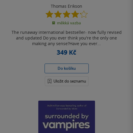
Thomas Erikson
4.2
z
měkká vazba
5
hvězdiček
The runaway international bestseller- now fully revised
and updated Do you ever think you're the only one
making any sense?Have you ever...
349 Kč
Do košíku
Uložit do seznamu