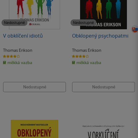
Nedostupné
Nedostupné
V obklíčení idiotů
Obklopený psychopatmi
Thomas Erikson
Thomas Erikson
4.2
4.0
z
z
měkká vazba
měkká vazba
5
5
hvězdiček
hvězdiček
Nedostupné
Nedostupné