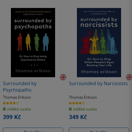
Surrounded by
Surrounded by Narcissists
Psychopaths
Thomas Erikson
Thomas Erikson
4.0
4.3
z
z
měkká vazba
měkká vazba
5
5
hvězdiček
hvězdiček
399 Kč
349 Kč