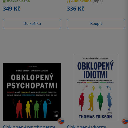
měkká vazba
Audiokniha
(mp3)
5
5
hvězdiček
hvězdiček
349 Kč
336 Kč
Do košíku
Koupit
Obklopený psychopatmi
Obklopený idiotmi