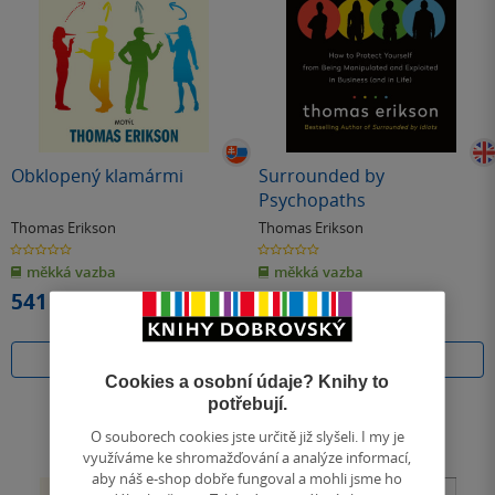
Obklopený klamármi
Surrounded by
Psychopaths
Thomas Erikson
Thomas Erikson
0.0
0.0
z
z
měkká vazba
měkká vazba
5
5
hvězdiček
hvězdiček
541 Kč
363 Kč
Do košíku
Do košíku
Cookies a osobní údaje? Knihy to
potřebují.
O souborech cookies jste určitě již slyšeli. I my je
využíváme ke shromažďování a analýze informací,
aby náš e-shop dobře fungoval a mohli jsme ho