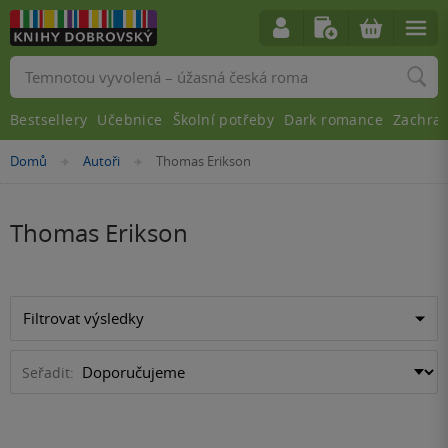
Vyhledávání
Bestsellery
Učebnice
Školní potřeby
Dark romance
Zachra
Nacházíte
Domů
Autoři
Thomas Erikson
»
»
se
zde:
Thomas Erikson
Filtrovat výsledky
Seřadit: