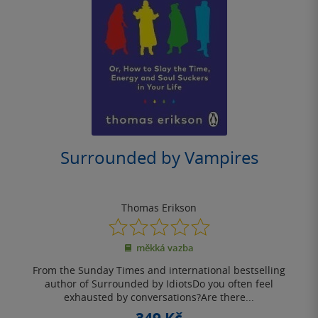
Surrounded by Vampires
Thomas Erikson
0.0
z
měkká vazba
5
hvězdiček
From the Sunday Times and international bestselling
author of Surrounded by IdiotsDo you often feel
exhausted by conversations?Are there...