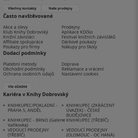
Všechny kontakty
Naše prodejny
Často navštěvované
Akce a slevy
Prodejny
Klub Knihy Dobrovský
Aplikace KDčko
Knižní závisláci
Festival knižních závisláků
Affiliate spolupráce
Dárkové poukazy
Poukazy pro firmy
Nákupy pro školy
Dodací podmínky
Platební metody
Doprava
Obchodní podmínky
Reklamace a vrácení
Ochrana osobních údajů
Nastavení cookies
Vše důležité
Kariéra v Knihy Dobrovský
KNIHKUPEC/POKLADNÍ -
KNIHKUPEC (ZKRÁCENÝ
PRAHA 5, ANDĚL
ÚVAZEK) - ČESKÉ
BUDĚJOVICE
KNIHKUPEC - BRNO (Galerie
KNIHKUPEC (TŘEBÍČ)
Vaňkovka)
VEDOUCÍ PRODEJNY
VEDOUCÍ PRODEJNY
(TŘEBÍČ)
(OLOMOUC - OC HANÁ)