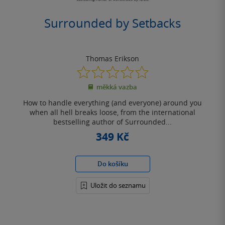
Surrounded by Setbacks
Thomas Erikson
0.0
z
měkká vazba
5
hvězdiček
How to handle everything (and everyone) around you
when all hell breaks loose, from the international
bestselling author of Surrounded...
349 Kč
Do košíku
Uložit do seznamu