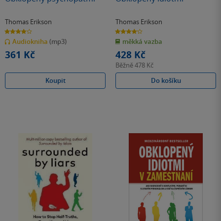
Thomas Erikson
Thomas Erikson
4.0
4.2
z
z
Audiokniha
(mp3)
měkká vazba
5
5
hvězdiček
hvězdiček
361 Kč
428 Kč
Běžně
478 Kč
Koupit
Do košíku