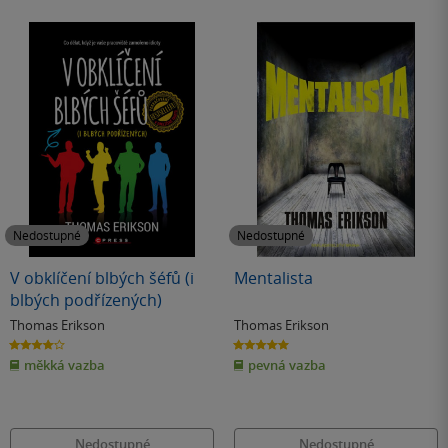
Nedostupné
Nedostupné
V obklíčení blbých šéfů (i
Mentalista
blbých podřízených)
Thomas Erikson
Thomas Erikson
4.0
5.0
z
z
měkká vazba
pevná vazba
5
5
hvězdiček
hvězdiček
Nedostupné
Nedostupné