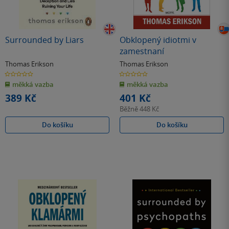
Surrounded by Liars
Obklopený idiotmi v
zamestnaní
Thomas Erikson
Thomas Erikson
0.0
0.0
z
z
měkká vazba
měkká vazba
5
5
hvězdiček
hvězdiček
389 Kč
401 Kč
Běžně
448 Kč
Do košíku
Do košíku