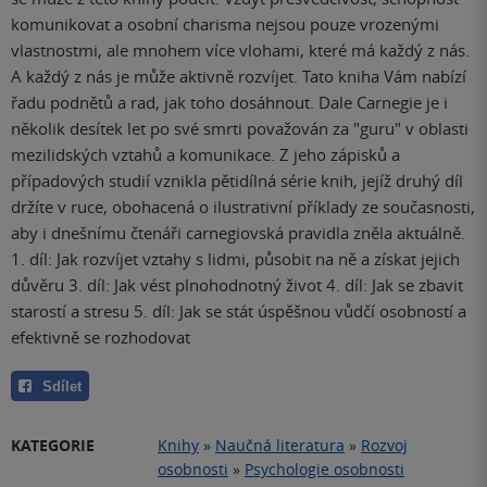
komunikovat a osobní charisma nejsou pouze vrozenými
vlastnostmi, ale mnohem více vlohami, které má každý z nás.
A každý z nás je může aktivně rozvíjet. Tato kniha Vám nabízí
řadu podnětů a rad, jak toho dosáhnout. Dale Carnegie je i
několik desítek let po své smrti považován za "guru" v oblasti
mezilidských vztahů a komunikace. Z jeho zápisků a
případových studií vznikla pětidílná série knih, jejíž druhý díl
držíte v ruce, obohacená o ilustrativní příklady ze současnosti,
aby i dnešnímu čtenáři carnegiovská pravidla zněla aktuálně.
1. díl: Jak rozvíjet vztahy s lidmi, působit na ně a získat jejich
důvěru 3. díl: Jak vést plnohodnotný život 4. díl: Jak se zbavit
starostí a stresu 5. díl: Jak se stát úspěšnou vůdčí osobností a
efektivně se rozhodovat
Sdílet
KATEGORIE
Knihy
»
Naučná literatura
»
Rozvoj
osobnosti
»
Psychologie osobnosti