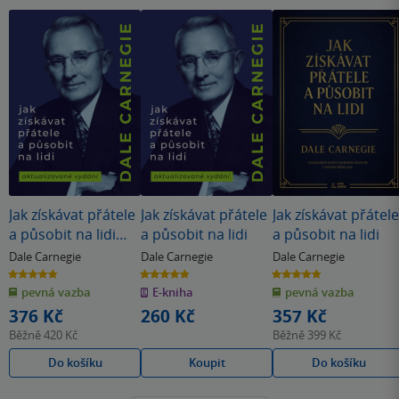
Jak získávat přátele
Jak získávat přátele
Jak získávat přátele
a působit na lidi
a působit na lidi
a působit na lidi
(nové vydání)
Dale Carnegie
Dale Carnegie
Dale Carnegie
4.8
4.8
4.8
z
z
z
pevná vazba
E-kniha
pevná vazba
5
5
5
hvězdiček
hvězdiček
hvězdiček
376 Kč
260 Kč
357 Kč
Běžně
420 Kč
Běžně
399 Kč
Do košíku
Koupit
Do košíku