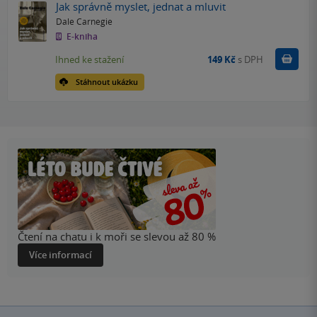
Jak správně myslet, jednat a mluvit
Dale Carnegie
E-kniha
Koupit
Ihned ke stažení
149 Kč
s DPH
Stáhnout ukázku
Čtení na chatu i k moři se slevou až 80 %
Více informací