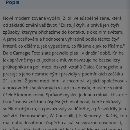
Popis
Nové modernizované vydání. 2. díl veleúspěšné série, která
od základů změní váš život. "Existují čtyři, a právě jen čtyři
způsoby, kterými přicházíme do kontaktu s okolním světem.
A jsme oceňováni a hodnoceni výhradně podle těchto čtyř
kritérií: co děláme, jak vypadáme, co říkáme a jak to říkáme."
Dale Carnegie Toto zlaté pravidlo platí i v dnešní době. Kniha
Jak správně myslet, jednat a mluvit navazuje na bestsellery
průkopníka na poli mezilidských vztahů Dalea Carnegieho a
pracuje s jeho nesmrtelnými pravidly v podmínkách začátku
21. století. Žijeme mezi lidmi, a chceme-li v jejich společnosti -
v pracovních i soukromých vztazích - obstát, musíme s nimi
účelně komunikovat. Správně myslet, jednat a mluvit. Historie
i současnost zná řadu úspěšných osobností, které dokázaly
sdělit druhým to, co považovaly za důležité, a přesvědčily je o
své vizi. Démosthénés, W. Churchill, J. F. Kennedy… Každý, kdo
má touhu dosáhnout úspěchu a stát se výraznou osobností,
se může z této knihy poučit. Vždyť přesvědčivost, schopnost