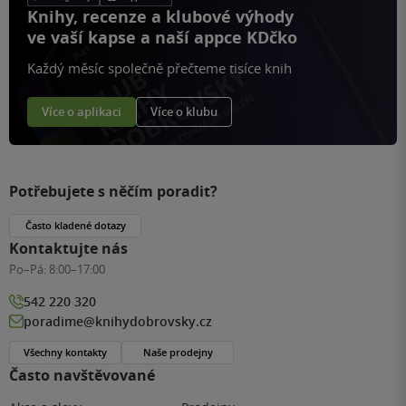
Knihy, recenze a klubové výhody
ve vaší kapse a naší appce KDčko
Každý měsíc společně přečteme tisíce knih
Více o aplikaci
Více o klubu
Potřebujete s něčím poradit?
Často kladené dotazy
Kontaktujte nás
Po–Pá:
8:00–17:00
542 220 320
poradime@knihydobrovsky.cz
Všechny kontakty
Naše prodejny
Často navštěvované