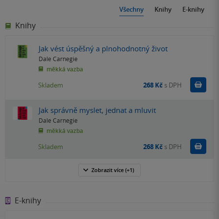
Všechny
Knihy
E-knihy
Knihy
Jak vést úspěšný a plnohodnotný život
Dale Carnegie
měkká vazba
Do k
Skladem
268 Kč
s DPH
Jak správně myslet, jednat a mluvit
Dale Carnegie
měkká vazba
Do k
Skladem
268 Kč
s DPH
Zobrazit
více
(+1)
E-knihy