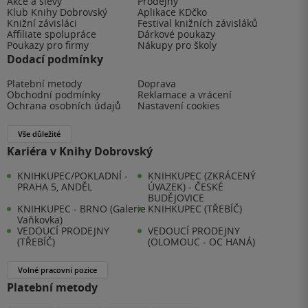
Akce a slevy
Prodejny
Klub Knihy Dobrovský
Aplikace KDčko
Knižní závisláci
Festival knižních závisláků
Affiliate spolupráce
Dárkové poukazy
Poukazy pro firmy
Nákupy pro školy
Dodací podmínky
Platební metody
Doprava
Obchodní podmínky
Reklamace a vrácení
Ochrana osobních údajů
Nastavení cookies
Vše důležité
Kariéra v Knihy Dobrovský
KNIHKUPEC/POKLADNÍ -
KNIHKUPEC (ZKRÁCENÝ
PRAHA 5, ANDĚL
ÚVAZEK) - ČESKÉ
BUDĚJOVICE
KNIHKUPEC - BRNO (Galerie
KNIHKUPEC (TŘEBÍČ)
Vaňkovka)
VEDOUCÍ PRODEJNY
VEDOUCÍ PRODEJNY
(TŘEBÍČ)
(OLOMOUC - OC HANÁ)
Volné pracovní pozice
Platební metody