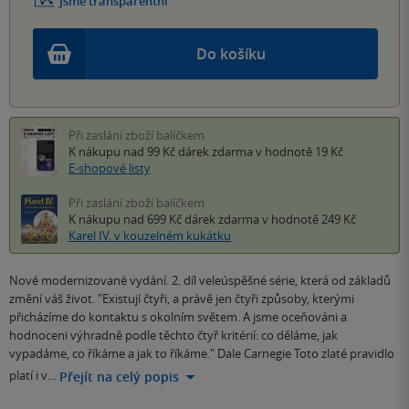
Jsme transparentní
Do košíku
Při zaslání zboží balíčkem
K nákupu nad 99 Kč
dárek zdarma
v hodnotě 19 Kč
E-shopové listy
Při zaslání zboží balíčkem
K nákupu nad 699 Kč
dárek zdarma
v hodnotě 249 Kč
Karel IV. v kouzelném kukátku
Nové modernizované vydání. 2. díl veleúspěšné série, která od základů
změní váš život. "Existují čtyři, a právě jen čtyři způsoby, kterými
přicházíme do kontaktu s okolním světem. A jsme oceňováni a
hodnoceni výhradně podle těchto čtyř kritérií: co děláme, jak
vypadáme, co říkáme a jak to říkáme." Dale Carnegie Toto zlaté pravidlo
platí i v…
Přejít na celý popis