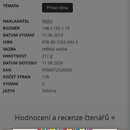
TÉMATA
Přidat téma
NAKLADATEL
PRÁH
ROZMĚR
148 x 192 x 19
DATUM VYDÁNÍ
11.06.2019
ISBN
978-80-7252-692-5
VAZBA
měkká vazba
HMOTNOST
211 g
DATUM DOTISKU
11.08.2026
EAN
9788072526925
POČET STRAN
176
VYDÁNÍ
2
JAZYK
čeština
Hodnocení a recenze čtenářů