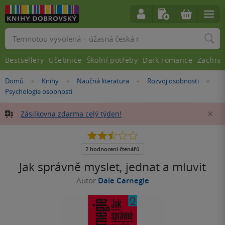
Vyhledávání
Bestsellery
Učebnice
Školní potřeby
Dark romance
Zachra
Nacházíte
Domů
Knihy
Naučná literatura
Rozvoj osobnosti
»
»
»
»
se
Psychologie osobnosti
zde:
Zásilkovna zdarma celý týden!
Za
2.5
z
5
2 hodnocení čtenářů
hvězdiček
Jak správně myslet, jednat a mluvit
Autor
Dale Carnegie