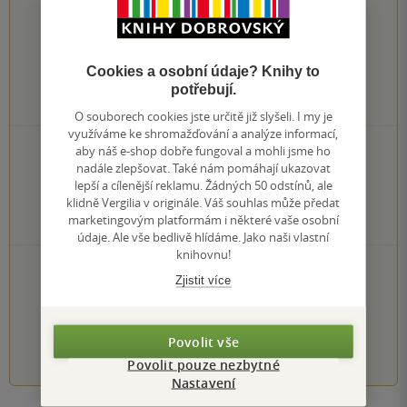
2.5
z
5
Cookies a osobní údaje? Knihy to
potřebují.
2
hodnocení čtenářů
O souborech cookies jste určitě již slyšeli. I my je
využíváme ke shromažďování a analýze informací,
0×
aby náš e-shop dobře fungoval a mohli jsme ho
5 hvězdiček
nadále zlepšovat. Také nám pomáhají ukazovat
1×
4 hvězdičky
lepší a cílenější reklamu. Žádných 50 odstínů, ale
0×
3 hvězdičky
klidně Vergilia v originále. Váš souhlas může předat
0×
2 hvězdičky
marketingovým platformám i některé vaše osobní
1×
1 hvezdička
údaje. Ale vše bedlivě hlídáme. Jako naši vlastní
knihovnu!
PŘIDEJTE SVÉ HODNOCENÍ KNIHY
Zjistit více
Hodnocení našich knihkupců: 0.0 z 5
Povolit vše
1
2
3
4
5
Povolit pouze nezbytné
Nastavení