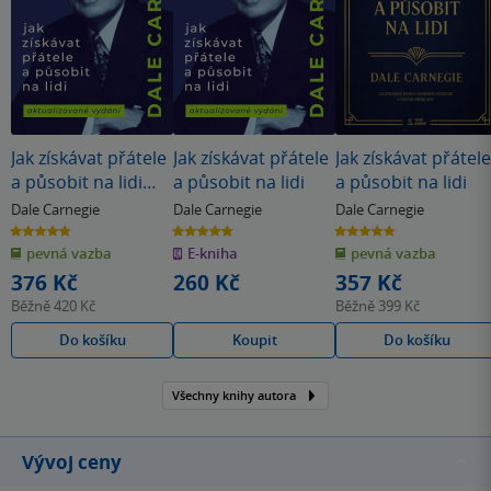
Jak získávat přátele
Jak získávat přátele
Jak získávat přátele
a působit na lidi
a působit na lidi
a působit na lidi
(nové vydání)
Dale Carnegie
Dale Carnegie
Dale Carnegie
4.8
4.8
4.8
z
z
z
pevná vazba
E-kniha
pevná vazba
5
5
5
hvězdiček
hvězdiček
hvězdiček
376 Kč
260 Kč
357 Kč
Běžně
420 Kč
Běžně
399 Kč
Do košíku
Koupit
Do košíku
Všechny knihy autora
Vývoj ceny