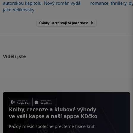
autorskou kapitolu. Nový román vydá
romance, thrillery, d
jako Velikovsky
Články, které stojí za pozornost
Viděli jste
Knihy, recenze a klubové výhody
ve vaší kapse a naší appce KDčko
Každý měsíc společně přečteme tisíce knih