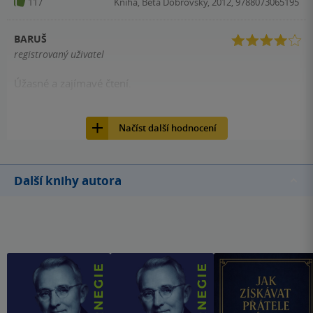
117
Kniha, Beta Dobrovský, 2012, 9788073065195
BARUŠ
registrovaný uživatel
Úžasné a zajímavé čtení.
116
Kniha, Beta Dobrovský, 2012, 9788073065195
Načíst další hodnocení
Další knihy autora