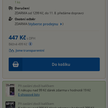
1 ks
Doručení
ZDARMA od 1299 Kč, do 11. 8. předáme dopravci
Osobní odběr
Vyberte prodejnu
ZDARMA (
)
447 Kč
s DPH
Běžně 499 Kč
Jsme transparentní
Do košíku
Při zaslání zboží balíčkem
K nákupu nad 99 Kč
dárek zdarma
v hodnotě 19 Kč
E-shopové listy
Při zaslání zboží balíčkem
K nákupu nad 999 Kč
dárek zdarma
v hodnotě 299 Kč