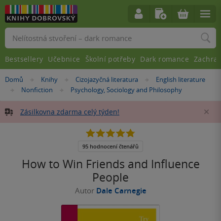
Vyhledávání
Bestsellery
Učebnice
Školní potřeby
Dark romance
Zachra
Nacházíte
Domů
Knihy
Cizojazyčná literatura
English literature
»
»
»
se
Nonfiction
Psychology, Sociology and Philosophy
»
»
zde:
Zásilkovna zdarma celý týden!
Za
4.8
z
5
95 hodnocení čtenářů
hvězdiček
How to Win Friends and Influence
People
Autor
Dale Carnegie