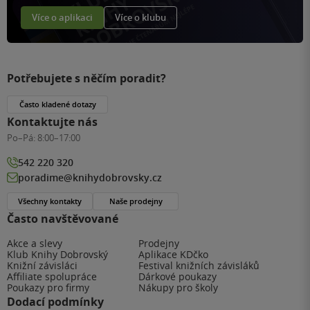
Více o aplikaci
Více o klubu
Potřebujete s něčím poradit?
Často kladené dotazy
Kontaktujte nás
Po–Pá:
8:00–17:00
542 220 320
poradime@knihydobrovsky.cz
Všechny kontakty
Naše prodejny
Často navštěvované
Akce a slevy
Prodejny
Klub Knihy Dobrovský
Aplikace KDčko
Knižní závisláci
Festival knižních závisláků
Affiliate spolupráce
Dárkové poukazy
Poukazy pro firmy
Nákupy pro školy
Dodací podmínky