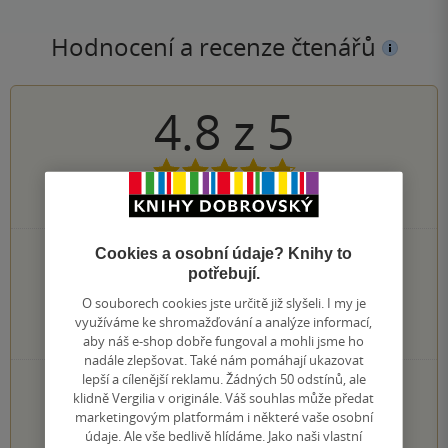
Hodnocení a recenze čtenářů
4.8
z
5
95
hodnocení čtenářů
Cookies a osobní údaje? Knihy to
77×
5 hvězdiček
potřebují.
14×
4 hvězdičky
4×
3 hvězdičky
O souborech cookies jste určitě již slyšeli. I my je
0×
2 hvězdičky
využíváme ke shromažďování a analýze informací,
0×
1 hvezdička
aby náš e-shop dobře fungoval a mohli jsme ho
nadále zlepšovat. Také nám pomáhají ukazovat
lepší a cílenější reklamu. Žádných 50 odstínů, ale
PŘIDEJTE SVÉ HODNOCENÍ KNIHY
klidně Vergilia v originále. Váš souhlas může předat
Hodnocení našich knihkupců: 0.0 z 5
marketingovým platformám i některé vaše osobní
údaje. Ale vše bedlivě hlídáme. Jako naši vlastní