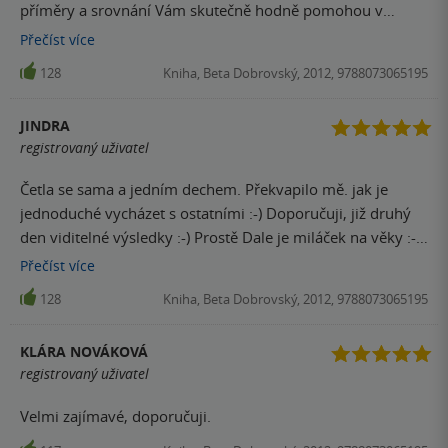
příměry a srovnání Vám skutečně hodně pomohou v
různých oblastech.
Přečíst
více
128
Kniha, Beta Dobrovský, 2012, 9788073065195
JINDRA
registrovaný uživatel
Četla se sama a jedním dechem. Překvapilo mě. jak je
jednoduché vycházet s ostatními :-) Doporučuji, již druhý
den viditelné výsledky :-) Prostě Dale je miláček na věky :-)
děkuji za tuto knihu
Přečíst
více
128
Kniha, Beta Dobrovský, 2012, 9788073065195
KLÁRA NOVÁKOVÁ
registrovaný uživatel
Velmi zajímavé, doporučuji.