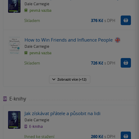
Dale Carnegie
pevná vazba
Do k
Skladem
376 Kč
s DPH
How to Win Friends and Influence People
Dale Carnegie
pevná vazba
Do k
Skladem
726 Kč
s DPH
Zobrazit
více
(+12)
E-knihy
Jak získávat přátele a působit na lidi
Dale Carnegie
E-kniha
Koupit
Ihned ke stažení
260 Kč
s DPH