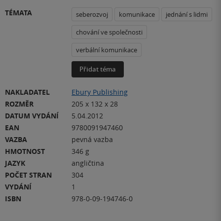
TÉMATA
seberozvoj
komunikace
jednání s lidmi
chování ve společnosti
verbální komunikace
Přidat téma
NAKLADATEL
Ebury Publishing
ROZMĚR
205 x 132 x 28
DATUM VYDÁNÍ
5.04.2012
EAN
9780091947460
VAZBA
pevná vazba
HMOTNOST
346 g
JAZYK
angličtina
POČET STRAN
304
VYDÁNÍ
1
ISBN
978-0-09-194746-0