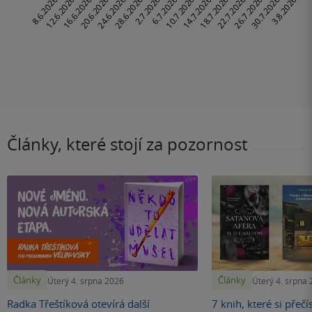
Články, které stojí za pozornost
Články
Články
Úterý 4. srpna 2026
Úterý 4. srpna
Radka Třeštíková otevírá další
7 knih, které si přečí