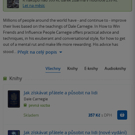
Let na měsíc
Millions of people around the world have - and continue to - improve
their lives based on the teachings of Dale Carnegie. In How to Win
Friends and Influence People Carnegie offers practical advice and
techniques, in his exuberant and conversational style, for how to get
out of a mental rut and make life more rewarding. His advice has
stood…
Přejít na celý popis
Všechny
Knihy
E-knihy
Audioknihy
Knihy
Jak získávat přátele a působit na lidi
Dale Carnegie
pevná vazba
Do k
Skladem
357 Kč
s DPH
Jak získávat přátele a působit na lidi (nové vydání)