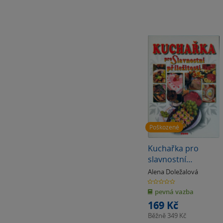
Poškozené
Kuchařka pro
slavnostní
příležitosti
Alena Doležalová
(poškozená)
0.0
z
pevná vazba
5
hvězdiček
169 Kč
Běžně
349 Kč