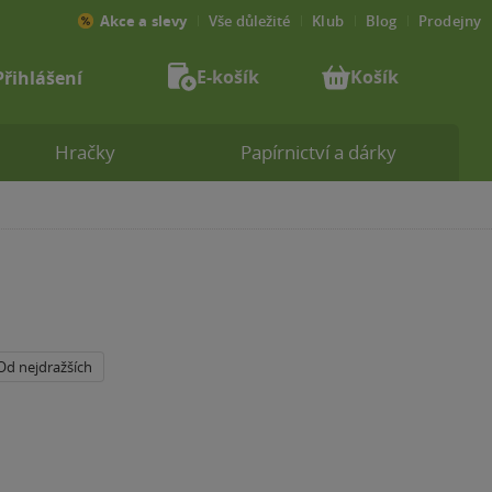
Akce a slevy
Vše důležité
Klub
Blog
Prodejny
E-košík
Košík
Přihlášení
Hračky
Papírnictví a dárky
Od nejdražších