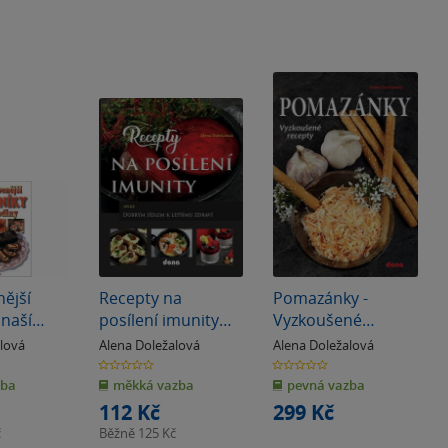
nější
Recepty na
Pomazánky -
naší
posílení imunity
Vyzkoušené
aneb Dobrým
recepty
alová
Alena Doležalová
Alena Doležalová
jídlem k lepšímu
0.0
0.0
z
z
zdraví
zba
měkká vazba
pevná vazba
5
5
hvězdiček
hvězdiček
112 Kč
299 Kč
č
Běžně
125 Kč