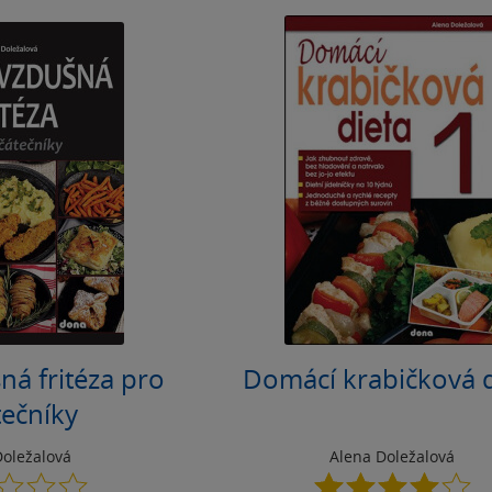
á fritéza pro
Domácí krabičková d
tečníky
Doležalová
Alena Doležalová
0.0
4.0