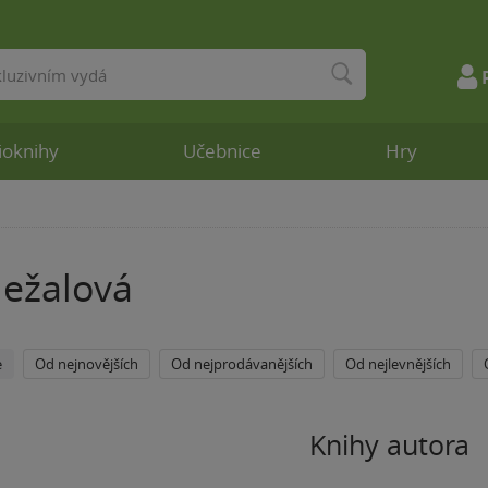
ioknihy
Učebnice
Hry
ležalová
e
Od nejnovějších
Od nejprodávanějších
Od nejlevnějších
Knihy autora