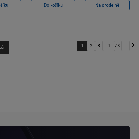
ošíku
Do košíku
Na prodejně
1
2
3
/ 3
tů
Přejít
na
stránku