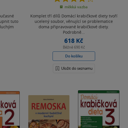
z
měkká vazba
5
hvězdiček
oučasné
Komplet tří dílů Domácí krabičkové diety tvoří
upnit tuto
ucelený soubor, věnující se problematice
oduchým
doma připravované krabičkové diety.
Podrobně...
618 Kč
Běžně
690 Kč
Do košíku
Uložit do seznamu