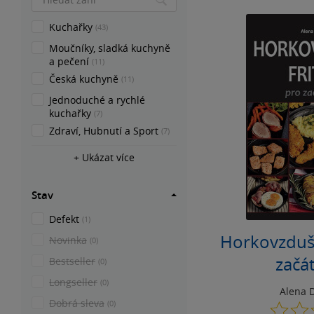
Kuchařky
(43)
Moučníky, sladká kuchyně
a pečení
(11)
Česká kuchyně
(11)
Jednoduché a rychlé
kuchařky
(7)
Zdraví, Hubnutí a Sport
(7)
+ Ukázat více
Stav
Defekt
(1)
Horkovzdušn
Novinka
(0)
začá
Bestseller
(0)
Longseller
(0)
Alena 
Dobrá sleva
(0)