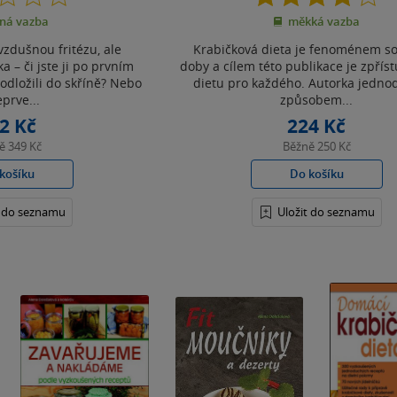
z
z
ná vazba
měkká vazba
5
5
hvězdiček
hvězdiček
zdušnou fritézu, ale
Krabičková dieta je fenoménem s
ka – či jste ji po prvním
doby a cílem této publikace je zpříst
dložili do skříně? Nebo
dietu pro každého. Autorka jedn
eprve...
způsobem...
2 Kč
224 Kč
ně
349 Kč
Běžně
250 Kč
košíku
Do košíku
t do seznamu
Uložit do seznamu