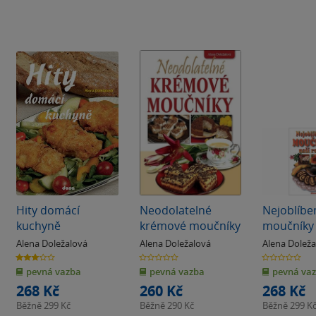
Hity domácí
Neodolatelné
Nejoblíbe
kuchyně
krémové moučníky
moučníky 
rodiny
Alena Doležalová
Alena Doležalová
Alena Dolež
3.0
0.0
0.0
z
z
z
pevná vazba
pevná vazba
pevná va
5
5
5
hvězdiček
hvězdiček
hvězdiček
268 Kč
260 Kč
268 Kč
Běžně
299 Kč
Běžně
290 Kč
Běžně
299 K