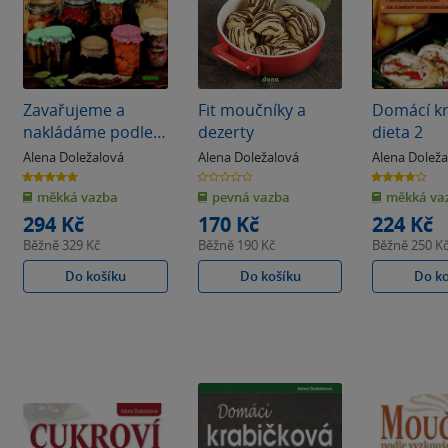
Zavařujeme a
Fit moučníky a
Domácí k
nakládáme podle
dezerty
dieta 2
vyzkoušených
Alena Doležalová
Alena Doležalová
Alena Dolež
receptů
5.0
0.0
3.7
z
z
z
měkká vazba
pevná vazba
měkká va
5
5
5
hvězdiček
hvězdiček
hvězdiček
294 Kč
170 Kč
224 Kč
Běžně
329 Kč
Běžně
190 Kč
Běžně
250 K
Do košíku
Do košíku
Do k