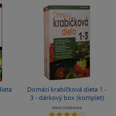
ieta
Domácí krabičková dieta 1 -
3 - dárkový box (komplet)
Alena Doležalová
3.8