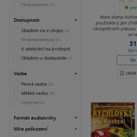
Připravujeme
(0)
pev
Máte doma horkov
Dostupnost
používáte ji jen zříd
neúspěšném pokusu o
Skladem na e-shopu
(22)
se t
Předobjednávka
(0)
31
K odebrání na prodejně
Běž
Skladem u dodavatele
(4)
Do 
Uloži
Vazba
Pevná vazba
(25)
Měkká vazba
(28)
Leporelo
(0)
Formát audioknihy
Míra poškození