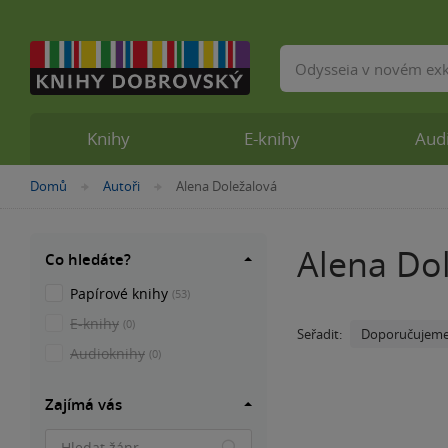
Vyhledávání
Knihy
E-knihy
Aud
Nacházíte
Domů
Autoři
Alena Doležalová
»
»
se
zde:
Alena Do
Co hledáte?
Papírové knihy
(53)
E-knihy
(0)
Doporučujem
Seřadit:
Audioknihy
(0)
Zajímá vás