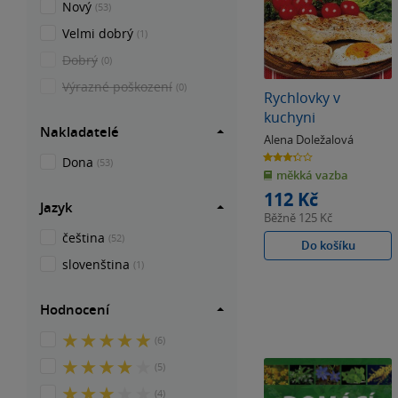
Nový
(53)
Velmi dobrý
(1)
Dobrý
(0)
Výrazné poškození
(0)
Rychlovky v
kuchyni
Nakladatelé
Alena Doležalová
3.3
Dona
(53)
z
měkká vazba
5
hvězdiček
112 Kč
Jazyk
Běžně
125 Kč
čeština
(52)
Do košíku
slovenština
(1)
Hodnocení
5
(6)
z
4
(5)
5
z
hvězdiček
3
(4)