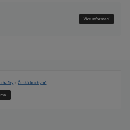
Více informací
chařky
»
Česká kuchyně
téma