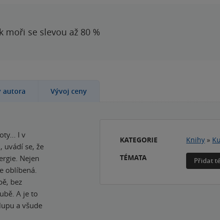
 k moři se slevou až 80 %
y autora
Vývoj ceny
y... I v
KATEGORIE
Knihy
»
Ku
 uvádí se, že
TÉMATA
ergie. Nejen
Přidat 
e oblíbená.
bě, bez
bě. A je to
alupu a všude