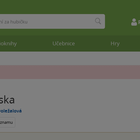
ioknihy
Učebnice
Hry
ska
oležalová
seznamu