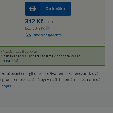
Do košíku
312 Kč
s DPH
Běžně 349 Kč
Jsme transparentní
Při zaslání zboží balíčkem
K nákupu nad 999 Kč
dárek zdarma
v hodnotě 299 Kč
Let na měsíc
u zdražování energií dnes prožívá remoska renezanci, uvádí
jen proto remoska začíná být v našich domácnostech čím dál
ý popis