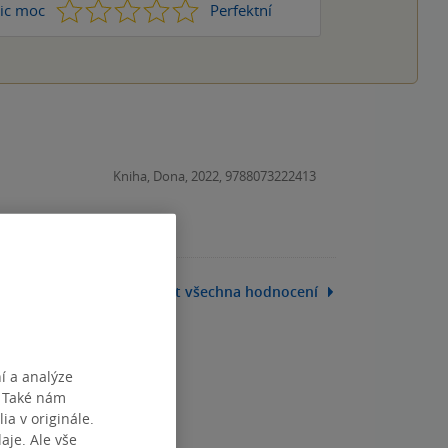
1
2
3
4
5
ic moc
Perfektní
Kniha, Dona, 2022, 9788073222413
Zobrazit všechna hodnocení
í a analýze
. Také nám
ia v originále.
je. Ale vše