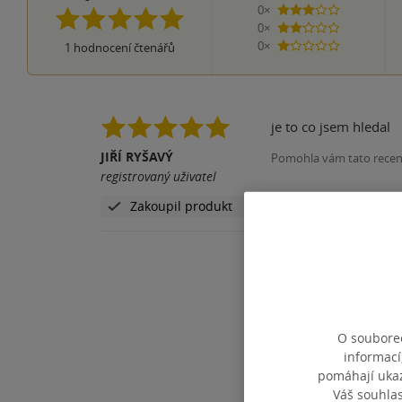
0×
3 hvězdičky
0×
2 hvězdičky
0×
1
hodnocení čtenářů
1 hvezdička
je to co jsem hledal
JIŘÍ RYŠAVÝ
Pomohla vám tato rece
registrovaný uživatel
Zakoupil produkt
O souborec
informací
pomáhají ukazo
Váš souhla