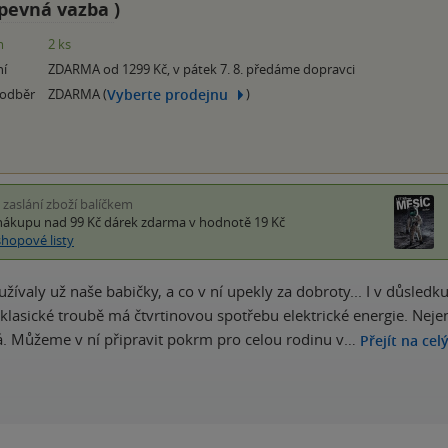
pevná vazba
)
m
2 ks
ní
ZDARMA od 1299 Kč, v pátek 7. 8. předáme dopravci
Vyberte prodejnu
 odběr
ZDARMA (
)
i zaslání zboží balíčkem
nákupu nad 99 Kč
dárek zdarma
v hodnotě 19 Kč
shopové listy
ívaly už naše babičky, a co v ní upekly za dobroty... I v důsledk
i klasické troubě má čtvrtinovou spotřebu elektrické energie. Ne
á. Můžeme v ní připravit pokrm pro celou rodinu v…
Přejít na cel