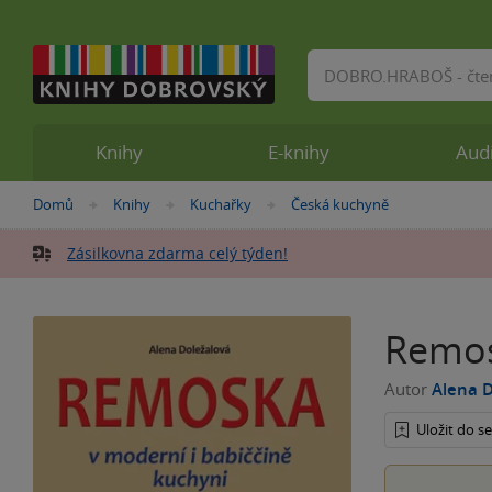
Vyhledávání
Knihy
E-knihy
Aud
Nacházíte
Domů
Knihy
Kuchařky
Česká kuchyně
»
»
»
se
zde:
Zásilkovna zdarma celý týden!
Remo
Autor
Alena D
Uložit do 