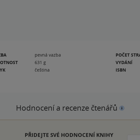
ZBA
pevná vazba
POČET ST
OTNOST
631 g
VYDÁNÍ
ZYK
čeština
ISBN
Hodnocení a recenze čtenářů
PŘIDEJTE SVÉ HODNOCENÍ KNIHY