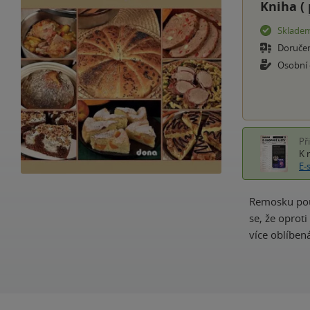
Kniha (
Sklade
Doruče
Osobní
Př
K 
E-
Remosku použ
se, že oprot
více oblíben