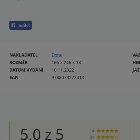
Sdílet
NAKLADATEL
Dona
VA
ROZMĚR
166 x 246 x 18
HM
DATUM VYDÁNÍ
10.11.2022
JA
EAN
9788073222413
5.0
z
5
1×
5 hvězdiček
0×
4 hvězdičky