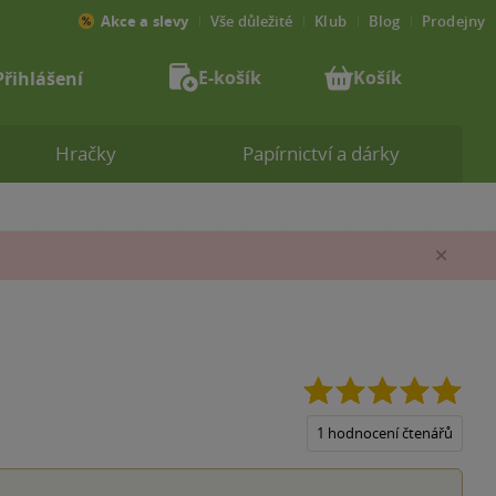
Akce a slevy
Vše důležité
Klub
Blog
Prodejny
E-košík
Košík
Přihlášení
Hračky
Papírnictví a dárky
Zav
5.0
z
5
1 hodnocení čtenářů
hvěz