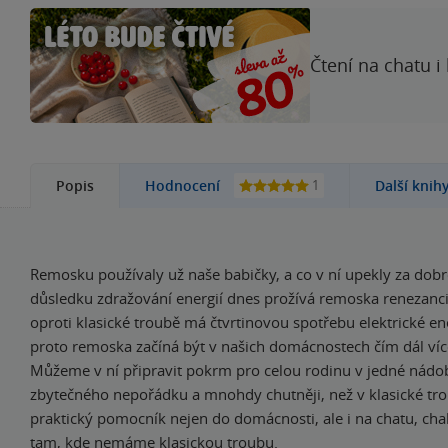
Čtení na chatu i
1
Popis
Hodnocení
Další knih
Remosku používaly už naše babičky, a co v ní upekly za dobrot
důsledku zdražování energií dnes prožívá remoska renezanci,
oproti klasické troubě má čtvrtinovou spotřebu elektrické en
proto remoska začíná být v našich domácnostech čím dál víc
Můžeme v ní připravit pokrm pro celou rodinu v jedné nádo
zbytečného nepořádku a mnohdy chutněji, než v klasické trou
praktický pomocník nejen do domácnosti, ale i na chatu, ch
tam, kde nemáme klasickou troubu.