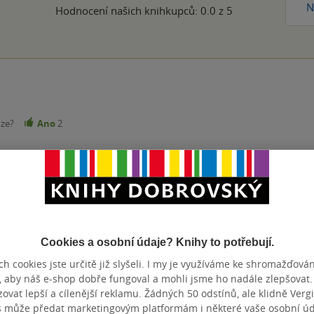
N
Hodnocení našich knihkupců: 0.0 z 5
nze?
Ano
2
Cookies a osobní údaje? Knihy to potřebují.
Přidat hodnocení
h cookies jste určitě již slyšeli. I my je využíváme ke shromažďován
, aby náš e-shop dobře fungoval a mohli jsme ho nadále zlepšovat
vat lepší a cílenější reklamu. Žádných 50 odstínů, ale klidně Vergil
s může předat marketingovým platformám i některé vaše osobní úda