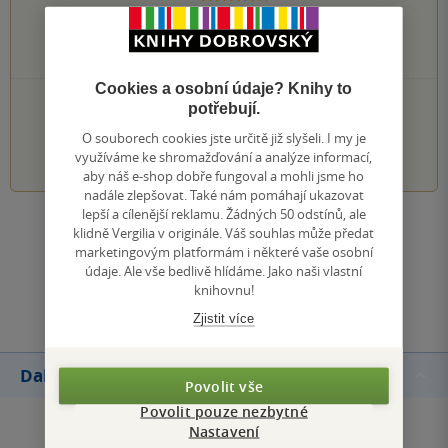
0×
3 hvězdičky
0×
2 hvězdičky
0×
1 hvezdička
Cookies a osobní údaje? Knihy to
PŘIDEJTE SVÉ HODNOCENÍ KNIHY
potřebují.
O souborech cookies jste určitě již slyšeli. I my je
1
2
3
4
5
využíváme ke shromažďování a analýze informací,
aby náš e-shop dobře fungoval a mohli jsme ho
nadále zlepšovat. Také nám pomáhají ukazovat
lepší a cílenější reklamu. Žádných 50 odstínů, ale
Zobrazit všechna hodnocení
klidně Vergilia v originále. Váš souhlas může předat
marketingovým platformám i některé vaše osobní
údaje. Ale vše bedlivě hlídáme. Jako naši vlastní
Přidat hodnocení
knihovnu!
Zjistit více
Další knihy autora
Povolit vše
Povolit pouze nezbytné
Nastavení