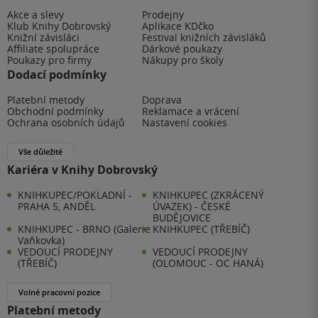
Akce a slevy
Prodejny
Klub Knihy Dobrovský
Aplikace KDčko
Knižní závisláci
Festival knižních závisláků
Affiliate spolupráce
Dárkové poukazy
Poukazy pro firmy
Nákupy pro školy
Dodací podmínky
Platební metody
Doprava
Obchodní podmínky
Reklamace a vrácení
Ochrana osobních údajů
Nastavení cookies
Vše důležité
Kariéra v Knihy Dobrovský
KNIHKUPEC/POKLADNÍ -
KNIHKUPEC (ZKRÁCENÝ
PRAHA 5, ANDĚL
ÚVAZEK) - ČESKÉ
BUDĚJOVICE
KNIHKUPEC - BRNO (Galerie
KNIHKUPEC (TŘEBÍČ)
Vaňkovka)
VEDOUCÍ PRODEJNY
VEDOUCÍ PRODEJNY
(TŘEBÍČ)
(OLOMOUC - OC HANÁ)
Volné pracovní pozice
Platební metody