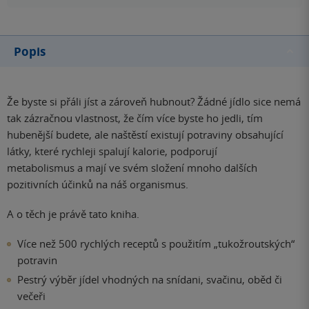
Popis
Že byste si přáli jíst a zároveň hubnout? Žádné jídlo sice nemá
tak zázračnou vlastnost, že čím více byste ho jedli, tím
hubenější budete, ale naštěstí existují potraviny obsahující
látky, které rychleji spalují kalorie, podporují
metabolismus a mají ve svém složení mnoho dalších
pozitivních účinků na náš organismus.
A o těch je právě tato kniha.
Více než 500 rychlých receptů s použitím „tukožroutských“
potravin
Pestrý výběr jídel vhodných na snídani, svačinu, oběd či
večeři