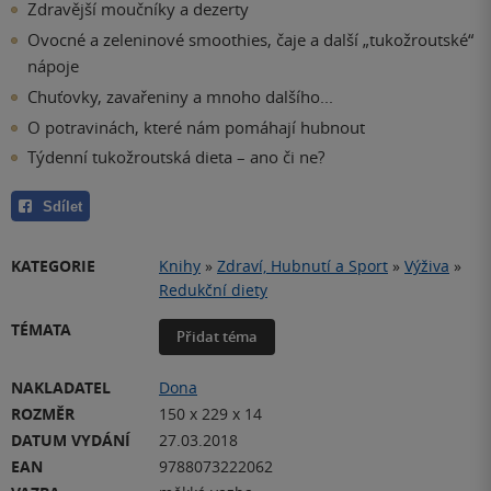
Zdravější moučníky a dezerty
Ovocné a zeleninové smoothies, čaje a další „tukožroutské“
nápoje
Chuťovky, zavařeniny a mnoho dalšího...
O potravinách, které nám pomáhají hubnout
Týdenní tukožroutská dieta – ano či ne?
Sdílet
KATEGORIE
Knihy
»
Zdraví, Hubnutí a Sport
»
Výživa
»
Redukční diety
TÉMATA
Přidat téma
NAKLADATEL
Dona
ROZMĚR
150 x 229 x 14
DATUM VYDÁNÍ
27.03.2018
EAN
9788073222062