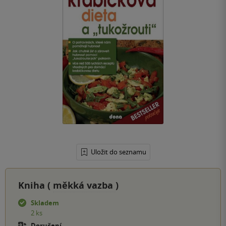
Uložit do seznamu
Kniha (
měkká vazba
)
Skladem
2 ks
Doručení