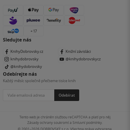
+ 17
Sledujte nás
KnihyDobrovsky.cz
Knižní závisláci
knihydobrovsky
@knihydobrovskycz
@knihydobrovsky
Odebírejte nás
Každý měsíc společně přečteme tisíce knih
Odebírat
Tento web je chráněn službou reCAPTCHA a platí pro něj
Zásady ochrany soukromí
a
Smluvní podmínky
.
© 2001–2026
DOBROVSKÝ s.r.o. Všechna práva vyhrazena.