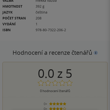
VAZBA
měkká vazba
HMOTNOST
392 g
JAZYK
čeština
POČET STRAN
208
VYDÁNÍ
1
ISBN
978-80-7322-206-2
Hodnocení a recenze čtenářů
0.0
z
5
0
hodnocení čtenářů
0×
5 hvězdiček
0×
4 hvězdičky