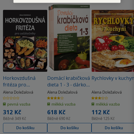
Horkovzdušná
Domácí krabičková
Rychlovky v kuchyn
fritéza pro
dieta 1 - 3 - dárkový
začátečníky
box (komplet)
Alena Doležalová
Alena Doležalová
Alena Doležalová
0.0
3.8
3.3
z
z
z
pevná vazba
měkká vazba
měkká vazba
5
5
5
hvězdiček
hvězdiček
hvězdiček
312 Kč
618 Kč
112 Kč
Běžně
349 Kč
Běžně
690 Kč
Běžně
125 Kč
Do košíku
Do košíku
Do košíku