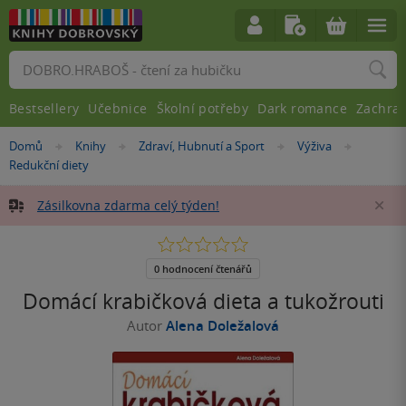
Vyhledávání
Bestsellery
Učebnice
Školní potřeby
Dark romance
Zachra
Nacházíte
Domů
Knihy
Zdraví, Hubnutí a Sport
Výživa
»
»
»
»
se
Redukční diety
zde:
Zásilkovna zdarma celý týden!
Za
0.0
z
5
0 hodnocení čtenářů
hvězdiček
Domácí krabičková dieta a tukožrouti
Autor
Alena Doležalová