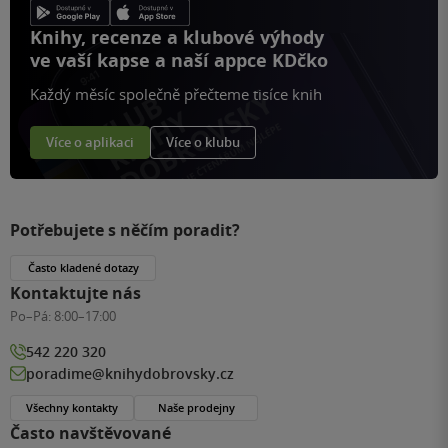
Knihy, recenze a klubové výhody
ve vaší kapse a naší appce KDčko
Každý měsíc společně přečteme tisíce knih
Více o aplikaci
Více o klubu
Potřebujete s něčím poradit?
Často kladené dotazy
Kontaktujte nás
Po–Pá:
8:00–17:00
542 220 320
poradime@knihydobrovsky.cz
Všechny kontakty
Naše prodejny
Často navštěvované