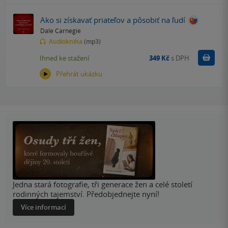
Ako si získavať priateľov a pôsobiť na ľudí
Dale Carnegie
Audiokniha
(mp3)
Koupit
Ihned ke stažení
349 Kč
s DPH
Přehrát ukázku
Jedna stará fotografie, tři generace žen a celé století
rodinných tajemství. Předobjednejte nyní!
Více informací