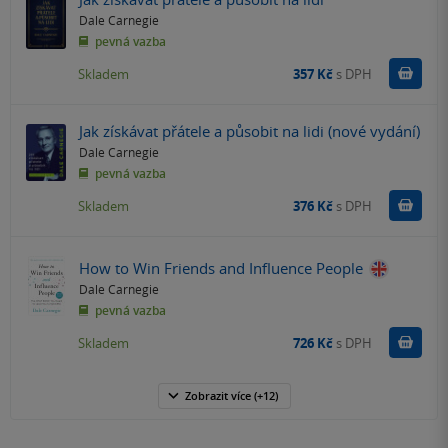
Dale Carnegie
pevná vazba
Do k
Skladem
357 Kč
s DPH
Jak získávat přátele a působit na lidi (nové vydání)
Dale Carnegie
pevná vazba
Do k
Skladem
376 Kč
s DPH
How to Win Friends and Influence People
Dale Carnegie
pevná vazba
Do k
Skladem
726 Kč
s DPH
Zobrazit
více
(+12)