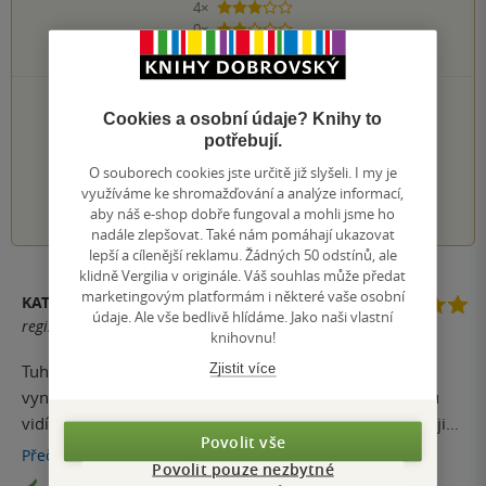
4×
3 hvězdičky
0×
2 hvězdičky
0×
1 hvezdička
PŘIDEJTE SVÉ HODNOCENÍ KNIHY
Cookies a osobní údaje? Knihy to
Hodnocení našich knihkupců: 0.0 z 5
potřebují.
O souborech cookies jste určitě již slyšeli. I my je
využíváme ke shromažďování a analýze informací,
1
2
3
4
5
aby náš e-shop dobře fungoval a mohli jsme ho
nadále zlepšovat. Také nám pomáhají ukazovat
lepší a cílenější reklamu. Žádných 50 odstínů, ale
klidně Vergilia v originále. Váš souhlas může předat
marketingovým platformám i některé vaše osobní
KATEŘINA
údaje. Ale vše bedlivě hlídáme. Jako naši vlastní
registrovaný uživatel
knihovnu!
Zjistit více
Tuhle knihu jsem měla na doporučení a opravdu je
vynikající. Je na ní super že píše v příběhu a tak opravdu
vidíte že to může vést k lepšímu řešení. Rozhodně by si ji
Povolit vše
mělo přečíst víc lidí. I ti kteří si myslí že jsou dokonalý.
Přečíst
více
Povolit pouze nezbytné