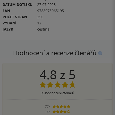
DATUM DOTISKU
27.07.2023
EAN
9788073065195
POČET STRAN
250
VYDÁNÍ
12
JAZYK
čeština
Hodnocení a recenze čtenářů
4.8
z
5
95
hodnocení čtenářů
77×
5 hvězdiček
14×
4 hvězdičky