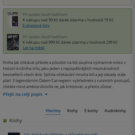
Při zaslání zboží balíčkem
K nákupu nad 99 Kč
dárek zdarma
v hodnotě 19 Kč
E-shopové listy
Při zaslání zboží balíčkem
K nákupu nad 999 Kč
dárek zdarma
v hodnotě 299 Kč
Let na měsíc
Kniha Jak získávat přátele a působit na lidi zaujímá významné místo v
historii knižního trhu jako jeden z nejúspěšnějších mezinárodních
bestsellerů všech dob. Splnila očekávání mnoha lidí a její zásady stále
platí. S legendárním Dalem Carnegiem: vybřednete z rutinních postupů,
získáte nové ambice dozvíte se, jak kritizovat, a přesto zůstat…
Přejít na celý popis
Všechny
Knihy
E-knihy
Audioknihy
Knihy
Jak získávat přátele a působit na lidi