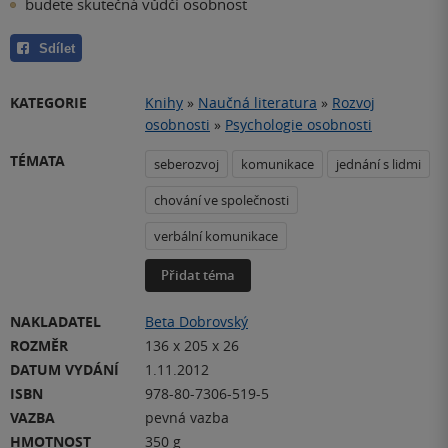
budete skutečná vůdčí osobnost
Sdílet
KATEGORIE
Knihy
»
Naučná literatura
»
Rozvoj
osobnosti
»
Psychologie osobnosti
TÉMATA
seberozvoj
komunikace
jednání s lidmi
chování ve společnosti
verbální komunikace
Přidat téma
NAKLADATEL
Beta Dobrovský
ROZMĚR
136 x 205 x 26
DATUM VYDÁNÍ
1.11.2012
ISBN
978-80-7306-519-5
VAZBA
pevná vazba
HMOTNOST
350 g