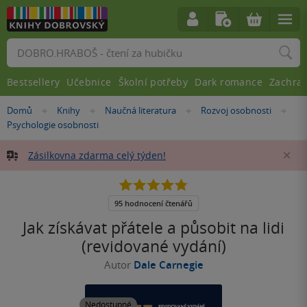
Vyhledávání
Bestsellery
Učebnice
Školní potřeby
Dark romance
Zachra
Nacházíte
Domů
Knihy
Naučná literatura
Rozvoj osobnosti
»
»
»
»
se
Psychologie osobnosti
zde:
Zásilkovna zdarma celý týden!
Za
4.8
z
5
95 hodnocení čtenářů
hvězdiček
Jak získávat přátele a působit na lidi
(revidované vydání)
Autor
Dale Carnegie
Nedostupné