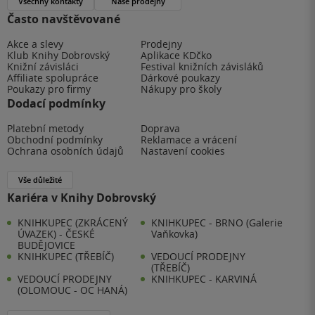
Všechny kontakty
Naše prodejny
Často navštěvované
Akce a slevy
Prodejny
Klub Knihy Dobrovský
Aplikace KDčko
Knižní závisláci
Festival knižních závisláků
Affiliate spolupráce
Dárkové poukazy
Poukazy pro firmy
Nákupy pro školy
Dodací podmínky
Platební metody
Doprava
Obchodní podmínky
Reklamace a vrácení
Ochrana osobních údajů
Nastavení cookies
Vše důležité
Kariéra v Knihy Dobrovský
KNIHKUPEC (ZKRÁCENÝ
KNIHKUPEC - BRNO (Galerie
ÚVAZEK) - ČESKÉ
Vaňkovka)
BUDĚJOVICE
KNIHKUPEC (TŘEBÍČ)
VEDOUCÍ PRODEJNY
(TŘEBÍČ)
VEDOUCÍ PRODEJNY
KNIHKUPEC - KARVINÁ
(OLOMOUC - OC HANÁ)