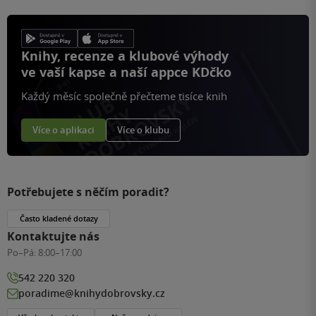
Knihy, recenze a klubové výhody
ve vaší kapse a naší appce KDčko
Každý měsíc společně přečteme tisíce knih
Více o aplikaci
Více o klubu
Potřebujete s něčím poradit?
Často kladené dotazy
Kontaktujte nás
Po–Pá:
8:00–17:00
542 220 320
poradime@knihydobrovsky.cz