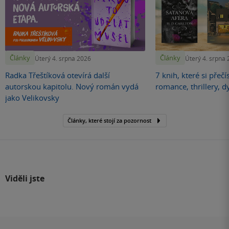
Články
Články
Úterý 4. srpna 2026
Úterý 4. srpna
Radka Třeštíková otevírá další
7 knih, které si přečí
autorskou kapitolu. Nový román vydá
romance, thrillery, d
jako Velikovsky
Články, které stojí za pozornost
Viděli jste