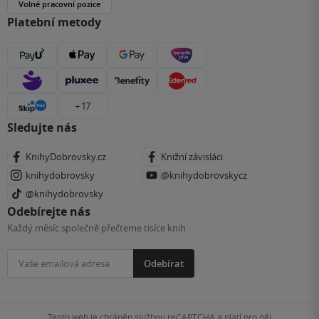
Volné pracovní pozice
Platební metody
+ 17
Sledujte nás
KnihyDobrovsky.cz
Knižní závisláci
knihydobrovsky
@knihydobrovskycz
@knihydobrovsky
Odebírejte nás
Každý měsíc společně přečteme tisíce knih
Odebírat
Tento web je chráněn službou reCAPTCHA a platí pro něj