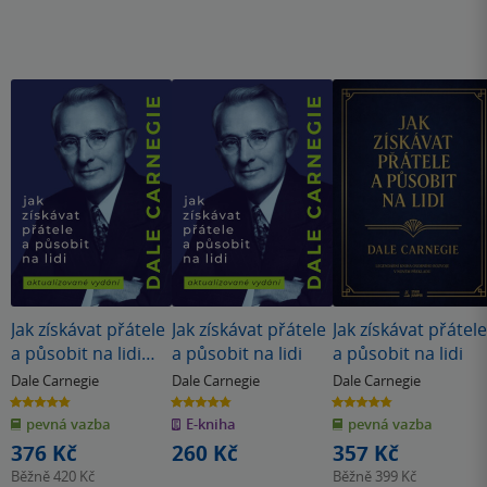
Jak získávat přátele
Jak získávat přátele
Jak získávat přátele
a působit na lidi
a působit na lidi
a působit na lidi
(nové vydání)
Dale Carnegie
Dale Carnegie
Dale Carnegie
4.8
4.8
4.8
z
z
z
pevná vazba
E-kniha
pevná vazba
5
5
5
hvězdiček
hvězdiček
hvězdiček
376 Kč
260 Kč
357 Kč
Běžně
420 Kč
Běžně
399 Kč