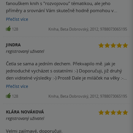
fanouškem knih s "rozvojovou" tématikou, ale jeho
příměry a srovnání Vám skutečně hodně pomohou v
různých oblastech.
Přečíst
více
128
Kniha, Beta Dobrovský, 2012, 9788073065195
JINDRA
registrovaný uživatel
Četla se sama a jedním dechem. Překvapilo mě. jak je
jednoduché vycházet s ostatními :-) Doporučuji, již druhý
den viditelné výsledky :-) Prostě Dale je miláček na věky :-)
děkuji za tuto knihu
Přečíst
více
128
Kniha, Beta Dobrovský, 2012, 9788073065195
KLÁRA NOVÁKOVÁ
registrovaný uživatel
Velmi zajímavé, doporučuji.