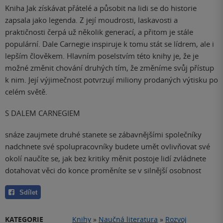
Kniha Jak získávat přátelé a působit na lidi se do historie
zapsala jako legenda. Z její moudrosti, laskavosti a
praktičnosti čerpá už několik generací, a přitom je stále
populární. Dale Carnegie inspiruje k tomu stát se lídrem, ale i
lepším člověkem. Hlavním poselstvím této knihy je, že je
možné změnit chování druhých tím, že změníme svůj přístup
k nim. Její výjimečnost potvrzují miliony prodaných výtisku po
celém světě.
S DALEM CARNEGIEM
snáze zaujmete druhé stanete se zábavnějšími společníky
nadchnete své spolupracovníky budete umět ovlivňovat své
okolí naučíte se, jak bez kritiky měnit postoje lidí zvládnete
dotahovat věci do konce proměníte se v silnější osobnost
Sdílet
KATEGORIE
Knihy
»
Naučná literatura
»
Rozvoj