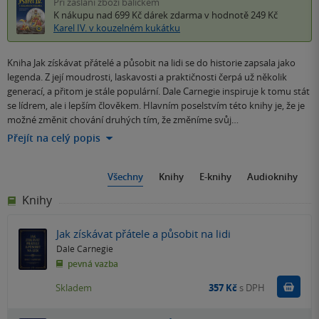
Při zaslání zboží balíčkem
K nákupu nad 699 Kč
dárek zdarma
v hodnotě 249 Kč
Karel IV. v kouzelném kukátku
Kniha Jak získávat přátelé a působit na lidi se do historie zapsala jako
legenda. Z její moudrosti, laskavosti a praktičnosti čerpá už několik
generací, a přitom je stále populární. Dale Carnegie inspiruje k tomu stát
se lídrem, ale i lepším člověkem. Hlavním poselstvím této knihy je, že je
možné změnit chování druhých tím, že změníme svůj…
Přejít na celý popis
Všechny
Knihy
E-knihy
Audioknihy
Knihy
Jak získávat přátele a působit na lidi
Dale Carnegie
pevná vazba
Do k
Skladem
357 Kč
s DPH