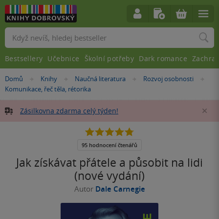
Vyhledávání
Bestsellery
Učebnice
Školní potřeby
Dark romance
Zachra
Nacházíte
Domů
Knihy
Naučná literatura
Rozvoj osobnosti
»
»
»
»
se
Komunikace, řeč těla, rétorika
zde:
Zásilkovna zdarma celý týden!
Za
4.8
z
5
95 hodnocení čtenářů
hvězdiček
Jak získávat přátele a působit na lidi
(nové vydání)
Autor
Dale Carnegie