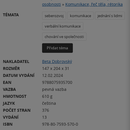
osobnosti
»
Komunikace, řeč těla, rétorika
TÉMATA
seberozvoj
komunikace
jednání s lidmi
verbální komunikace
chování ve společnosti
Přidat téma
NAKLADATEL
Beta Dobrovský
ROZMĚR
147 x 204 x 31
DATUM VYDÁNÍ
12.02.2024
EAN
9788075935700
VAZBA
pevná vazba
HMOTNOST
610 g
JAZYK
čeština
POČET STRAN
376
VYDÁNÍ
13
ISBN
978-80-7593-570-0