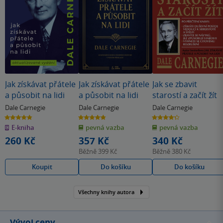
Jak získávat přátele
Jak získávat přátele
Jak se zbavit
a působit na lidi
a působit na lidi
starostí a začít žít
Dale Carnegie
Dale Carnegie
Dale Carnegie
4.8
4.8
4.3
z
z
z
E-kniha
pevná vazba
pevná vazba
5
5
5
hvězdiček
hvězdiček
hvězdiček
260 Kč
357 Kč
340 Kč
Běžně
399 Kč
Běžně
380 Kč
Koupit
Do košíku
Do košíku
Všechny knihy autora
Vývoj ceny