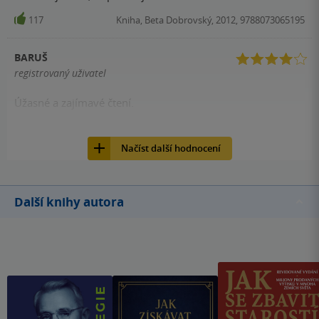
117
Kniha, Beta Dobrovský, 2012, 9788073065195
BARUŠ
registrovaný uživatel
Úžasné a zajímavé čtení.
116
Kniha, Beta Dobrovský, 2012, 9788073065195
Načíst další hodnocení
Další knihy autora