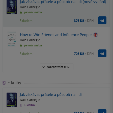
Jak získávat přátele a působit na lidi (nové vydání)
Dale Carnegie
pevná vazba
Do k
Skladem
376 Kč
s DPH
How to Win Friends and Influence People
Dale Carnegie
pevná vazba
Do k
Skladem
726 Kč
s DPH
Zobrazit
více
(+12)
E-knihy
Jak získávat přátele a působit na lidi
Dale Carnegie
E-kniha