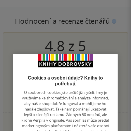
Hodnocení a recenze čtenářů
4.8
z
5
95
hodnocení čtenářů
Cookies a osobní údaje? Knihy to
77×
5 hvězdiček
potřebují.
14×
4 hvězdičky
O souborech cookies jste určitě již slyšeli. I my je
4×
3 hvězdičky
využíváme ke shromažďování a analýze informací,
0×
2 hvězdičky
aby náš e-shop dobře fungoval a mohli jsme ho
0×
1 hvezdička
nadále zlepšovat. Také nám pomáhají ukazovat
lepší a cílenější reklamu. Žádných 50 odstínů, ale
PŘIDEJTE SVÉ HODNOCENÍ KNIHY
klidně Vergilia v originále. Váš souhlas může předat
marketingovým platformám i některé vaše osobní
Hodnocení našich knihkupců: 0.0 z 5