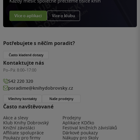
Každý měsíc společně přečteme tisíce knih
Více o aplikaci
Více o klubu
Potřebujete s něčím poradit?
Často kladené dotazy
Kontaktujte nás
Po–Pá:
8:00–17:00
542 220 320
poradime@knihydobrovsky.cz
Všechny kontakty
Naše prodejny
Často navštěvované
Akce a slevy
Prodejny
Klub Knihy Dobrovský
Aplikace KDčko
Knižní závisláci
Festival knižních závisláků
Affiliate spolupráce
Dárkové poukazy
Poukazy pro firmy
Nákupy pro školy