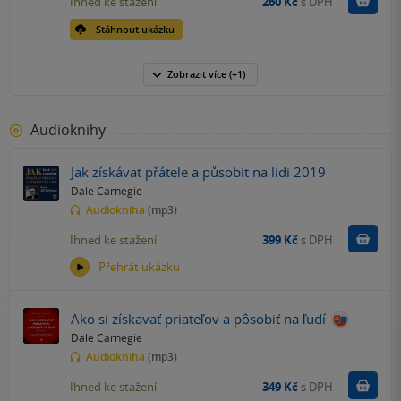
Koupit
Ihned ke stažení
260 Kč
s DPH
Stáhnout ukázku
Zobrazit
více
(+1)
Audioknihy
Jak získávat přátele a působit na lidi 2019
Dale Carnegie
Audiokniha
(mp3)
Koupit
Ihned ke stažení
399 Kč
s DPH
Přehrát ukázku
Ako si získavať priateľov a pôsobiť na ľudí
Dale Carnegie
Audiokniha
(mp3)
Koupit
Ihned ke stažení
349 Kč
s DPH