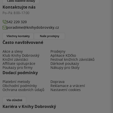
Často kladené dotazy
Kontaktujte nás
Po–Pá:
8:00–17:00
542 220 320
poradime@knihydobrovsky.cz
Všechny kontakty
Naše prodejny
Často navštěvované
Akce a slevy
Prodejny
Klub Knihy Dobrovský
Aplikace KDčko
Knižní závisláci
Festival knižních závisláků
Affiliate spolupráce
Dárkové poukazy
Poukazy pro firmy
Nákupy pro školy
Dodací podmínky
Platební metody
Doprava
Obchodní podmínky
Reklamace a vrácení
Ochrana osobních údajů
Nastavení cookies
Vše důležité
Kariéra v Knihy Dobrovský