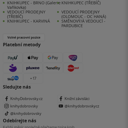
KNIHKUPEC - BRNO (Galerie
KNIHKUPEC (TŘEBÍČ)
Vaňkovka)
VEDOUCÍ PRODEJNY
VEDOUCÍ PRODEJNY
(TŘEBÍČ)
(OLOMOUC - OC HANÁ)
KNIHKUPEC - KARVINÁ
SMĚNOVÝ/Á VEDOUCÍ -
PARDUBICE
Volné pracovní pozice
Platební metody
+ 17
Sledujte nás
KnihyDobrovsky.cz
Knižní závisláci
knihydobrovsky
@knihydobrovskycz
@knihydobrovsky
Odebírejte nás
Každý měsíc společně přečteme tisíce knih