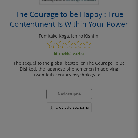
The Courage to be Happy : True
Contentment Is Within Your Power
Fumitake Koga
,
Ichiro Kishimi
0.0
z
měkká vazba
5
hvězdiček
The sequel to the global bestseller The Courage To Be
Disliked, the Japanese phenomenon in applying
twentieth-century psychology to...
Nedostupné
Uložit do seznamu