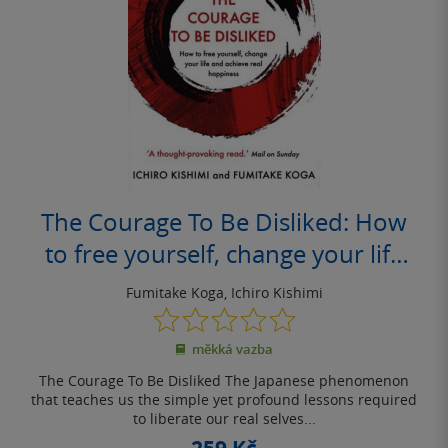
The Courage To Be Disliked: How
to free yourself, change your life
and achieve real happiness
Fumitake Koga
,
Ichiro Kishimi
0.0
z
měkká vazba
5
hvězdiček
The Courage To Be Disliked The Japanese phenomenon
that teaches us the simple yet profound lessons required
to liberate our real selves...