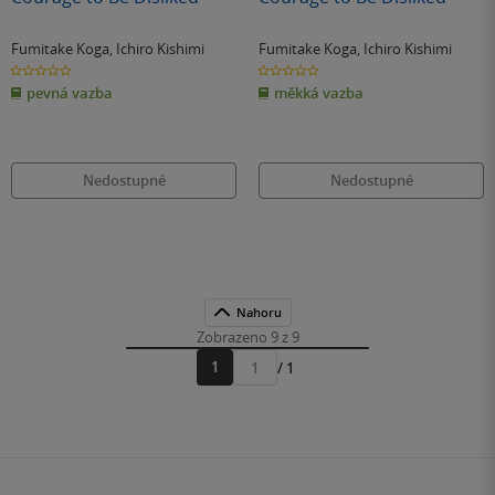
Fumitake Koga
,
Ichiro Kishimi
Fumitake Koga
,
Ichiro Kishimi
0.0
0.0
z
z
pevná vazba
měkká vazba
5
5
hvězdiček
hvězdiček
Nedostupné
Nedostupné
Nahoru
Zobrazeno 9 z 9
1
/ 1
Přejít
na
stránku