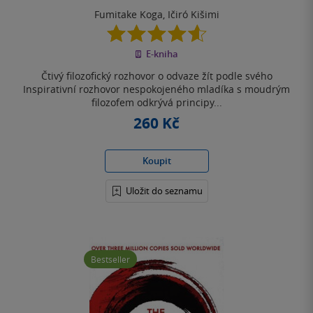
Fumitake Koga
,
Ičiró Kišimi
4.6
z
E-kniha
5
hvězdiček
Čtivý filozofický rozhovor o odvaze žít podle svého
Inspirativní rozhovor nespokojeného mladíka s moudrým
filozofem odkrývá principy...
260 Kč
Koupit
Uložit do seznamu
Bestseller