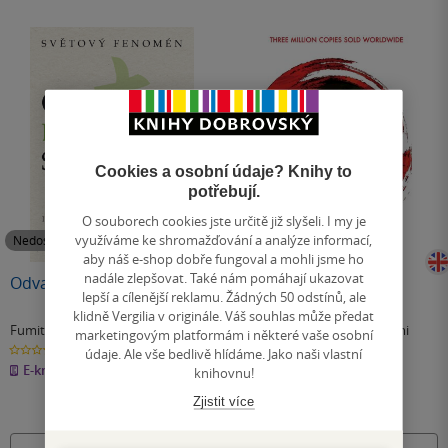
Cookies a osobní údaje? Knihy to
potřebují.
O souborech cookies jste určitě již slyšeli. I my je
využíváme ke shromažďování a analýze informací,
Nedostupné
Nedostupné
aby náš e-shop dobře fungoval a mohli jsme ho
nadále zlepšovat. Také nám pomáhají ukazovat
Odvaha být šťastný
The Courage To Be
lepší a cílenější reklamu. Žádných 50 odstínů, ale
Disliked: How to free
klidně Vergilia v originále. Váš souhlas může předat
yourself, change your life
Fumitake Koga
,
Ičiró Kišimi
Fumitake Koga
,
Ichiro Kishimi
marketingovým platformám i některé vaše osobní
and achieve real
0.0
0.0
údaje. Ale vše bedlivě hlídáme. Jako naši vlastní
z
z
happiness
E-kniha
měkká vazba
5
5
knihovnu!
hvězdiček
hvězdiček
Zjistit více