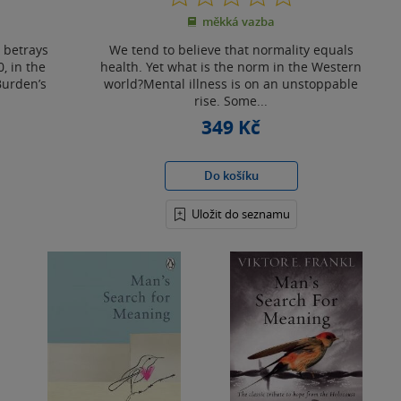
z
měkká vazba
5
hvězdiček
 betrays
We tend to believe that normality equals
, in the
health. Yet what is the norm in the Western
Burden’s
world?Mental illness is on an unstoppable
rise. Some...
349 Kč
Do košíku
Uložit do seznamu