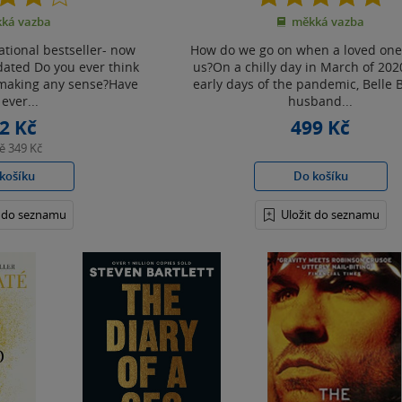
z
z
ká vazba
měkká vazba
5
5
hvězdiček
hvězdiček
tional bestseller- now
How do we go on when a loved one
dated Do you ever think
us?On a chilly day in March of 2020
 making any sense?Have
early days of the pandemic, Belle 
ever...
husband...
2 Kč
499 Kč
ně
349 Kč
košíku
Do košíku
t do seznamu
Uložit do seznamu