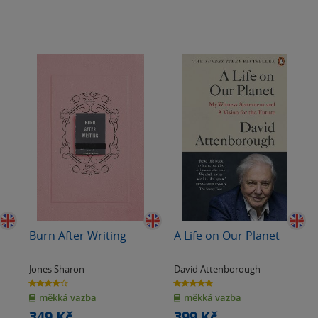
Burn After Writing
A Life on Our Planet
Jones Sharon
David Attenborough
4.0
5.0
z
z
měkká vazba
měkká vazba
5
5
hvězdiček
hvězdiček
349 Kč
399 Kč