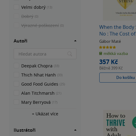
Velmi dobrý
(13)
Dobrý
(0)
Výrazné poškození
(0)
When the Body 
No : The Cost of
Hidden Stress
Autoři
Gábor Maté
5.0
z
měkká vazba
5
hvězdiček
357 Kč
Deepak Chopra
(33)
Běžně
399 Kč
Thich Nhat Hanh
(33)
Do košíku
Good Food Guides
(25)
Alan Titchmarsh
(21)
Mary Berryová
(17)
+ Ukázat více
Ilustrátoři