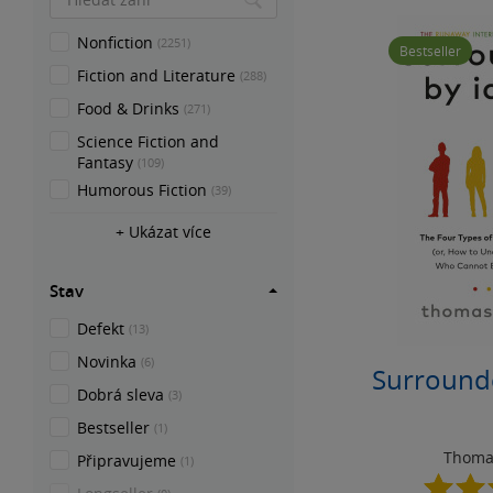
Nonfiction
(2251)
Bestseller
Fiction and Literature
(288)
Food & Drinks
(271)
Science Fiction and
Fantasy
(109)
Humorous Fiction
(39)
+ Ukázat více
Stav
Defekt
(13)
Novinka
(6)
Surrounde
Dobrá sleva
(3)
Bestseller
(1)
Thoma
Připravujeme
(1)