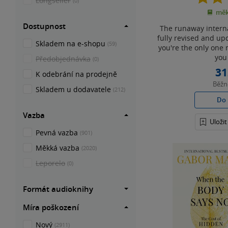
Longseller
(0)
měk
Dostupnost
The runaway interna
fully revised and up
Skladem na e-shopu
(59)
you're the only one
you 
Předobjednávka
(0)
31
K odebrání na prodejně
Běž
Skladem u dodavatele
(212)
Do 
Vazba
Uloži
Pevná vazba
(901)
Měkká vazba
(2020)
Leporelo
(0)
Formát audioknihy
Míra poškození
Nový
(2911)