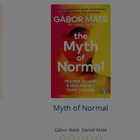
Myth of Normal
Gábor Maté
,
Daniel Maté
0.0