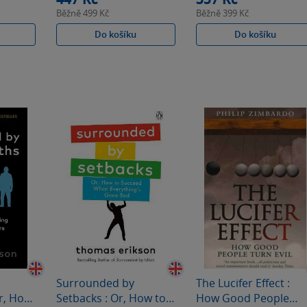
Běžně
499 Kč
Běžně
399 Kč
Do košíku
Do košíku
Surrounded by
The Lucifer Effect :
r, How
Setbacks : Or, How to
How Good People