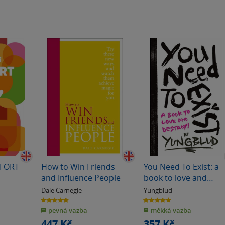
MFORT
How to Win Friends
You Need To Exist: a
and Influence People
book to love and
destroy
Dale Carnegie
Yungblud
4.8
5.0
z
z
pevná vazba
měkká vazba
5
5
hvězdiček
hvězdiček
447 Kč
357 Kč