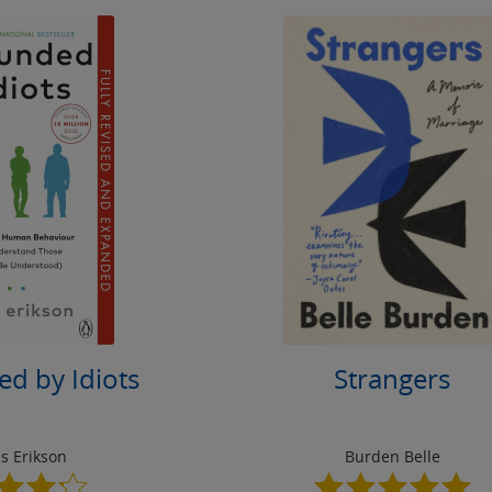
d by Idiots
Strangers
s Erikson
Burden Belle
4.2
5.0