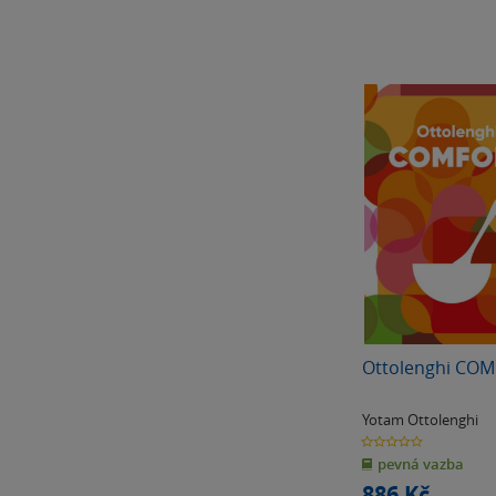
Ottolenghi CO
Yotam Ottolenghi
0.0
z
pevná vazba
5
hvězdiček
886 Kč