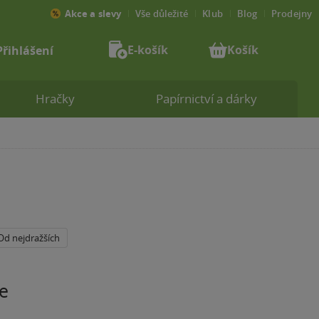
Akce a slevy
Vše důležité
Klub
Blog
Prodejny
E-košík
Košík
Přihlášení
Hračky
Papírnictví a dárky
Od nejdražších
e