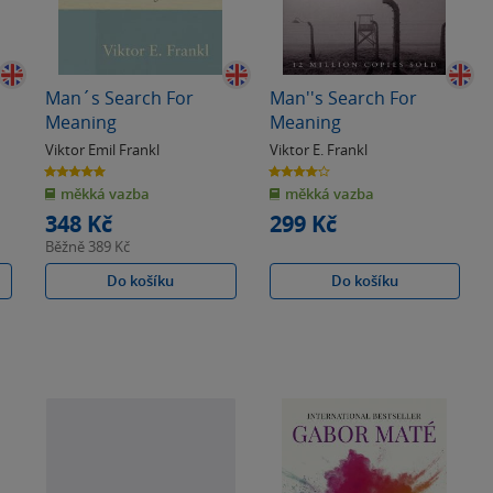
Man´s Search For
Man''s Search For
Meaning
Meaning
Viktor Emil Frankl
Viktor E. Frankl
5.0
4.0
z
z
měkká vazba
měkká vazba
5
5
hvězdiček
hvězdiček
348 Kč
299 Kč
Běžně
389 Kč
Do košíku
Do košíku