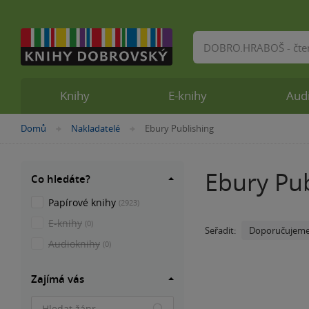
Vyhledávání
Knihy
E-knihy
Aud
Nacházíte
Domů
Nakladatelé
Ebury Publishing
»
»
se
zde:
Ebury Pub
Co hledáte?
Papírové knihy
(2923)
E-knihy
(0)
Doporučujem
Seřadit:
Audioknihy
(0)
Zajímá vás