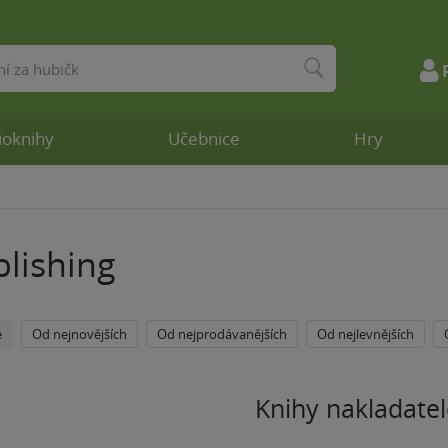
ioknihy
Učebnice
Hry
lishing
e
Od nejnovějších
Od nejprodávanějších
Od nejlevnějších
Knihy nakladatel