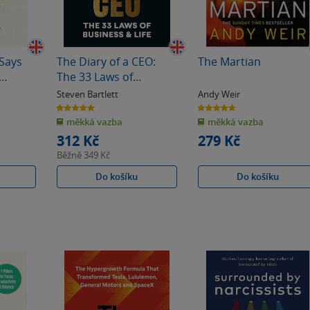
Says
The Diary of a CEO:
The Martian
The 33 Laws of
Business and Life
Steven Bartlett
Andy Weir
5.0
4.7
z
z
měkká vazba
měkká vazba
5
5
hvězdiček
hvězdiček
312 Kč
279 Kč
Běžně
349 Kč
Do košíku
Do košíku