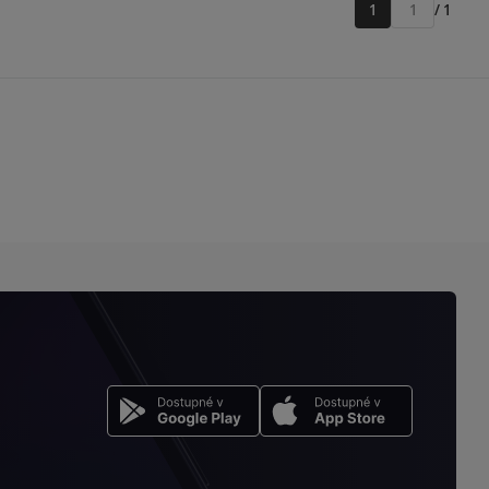
1
/ 1
Přejít
na
stránku