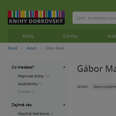
Vyhledávání
Knihy
E-knihy
Aud
Nacházíte
Domů
Autoři
Gábor Maté
»
»
se
zde:
Gábor M
Co hledáte?
Papírové knihy
(14)
Audioknihy
(1)
Doporučujem
Seřadit:
E-knihy
(0)
Zajímá vás
Naučná literatura
(5)