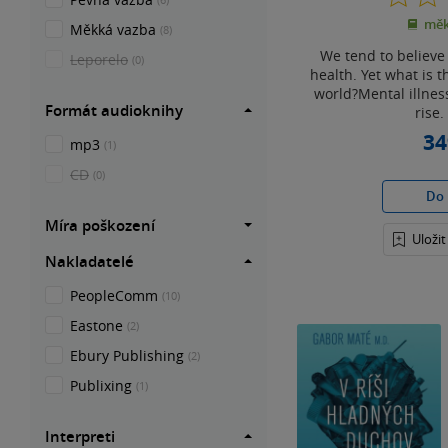
měk
Měkká vazba
(8)
We tend to believe
Leporelo
(0)
health. Yet what is 
world?Mental illnes
Formát audioknihy
rise.
34
mp3
(1)
CD
(0)
Do 
Míra poškození
Uloži
Nakladatelé
PeopleComm
(10)
Eastone
(2)
Ebury Publishing
(2)
Publixing
(1)
Interpreti