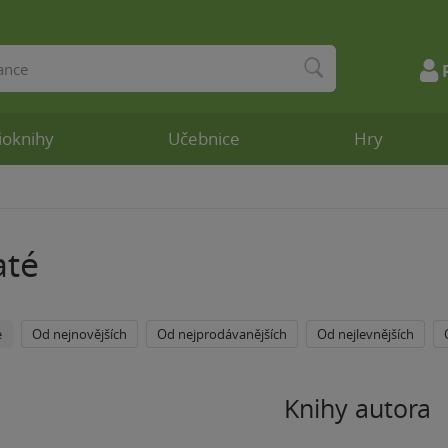
ioknihy
Učebnice
Hry
até
e
Od nejnovějších
Od nejprodávanějších
Od nejlevnějších
Knihy autora