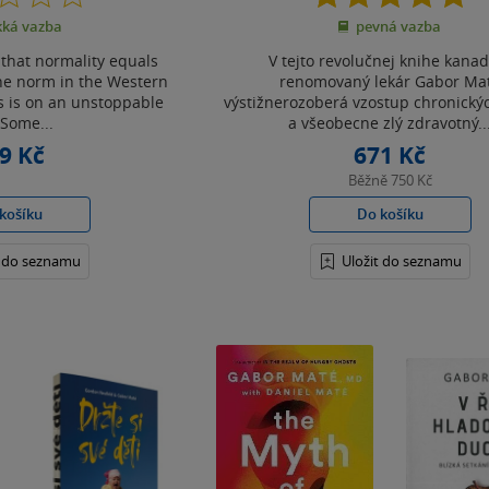
z
z
ká vazba
pevná vazba
5
5
hvězdiček
hvězdiček
 that normality equals
V tejto revolučnej knihe kana
the norm in the Western
renomovaný lekár Gabor Ma
s is on an unstoppable
výstižnerozoberá vzostup chronický
 Some...
a všeobecne zlý zdravotný..
9 Kč
671 Kč
Běžně
750 Kč
košíku
Do košíku
t do seznamu
Uložit do seznamu