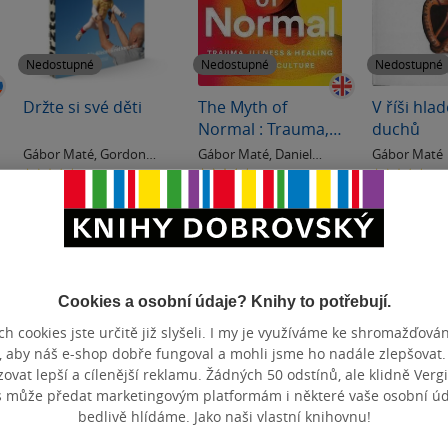
Nedostupné
Nedostupné
Nedostupné
Držte si své děti
The Myth of
V říši hla
Normal : Trauma,
duchů
Illness & Healing in
Gábor Maté
,
Gordon
Gábor Maté
,
Daniel
Gábor Maté
a Toxic Culture
Neufeld
Maté
0.0
5.0
0.0
z
z
z
měkká vazba
měkká vazba
měkká va
5
5
5
hvězdiček
hvězdiček
hvězdiček
Nedostupné
Nedostupné
Nedos
Cookies a osobní údaje? Knihy to potřebují.
h cookies jste určitě již slyšeli. I my je využíváme ke shromažďován
, aby náš e-shop dobře fungoval a mohli jsme ho nadále zlepšovat
vat lepší a cílenější reklamu. Žádných 50 odstínů, ale klidně Vergil
s může předat marketingovým platformám i některé vaše osobní úda
bedlivě hlídáme. Jako naši vlastní knihovnu!