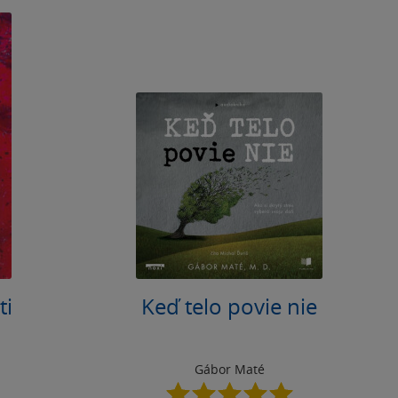
ti
Keď telo povie nie
Gábor Maté
5.0