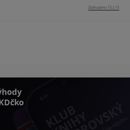
Zobrazeno 15 z 15
výhody
 KDčko