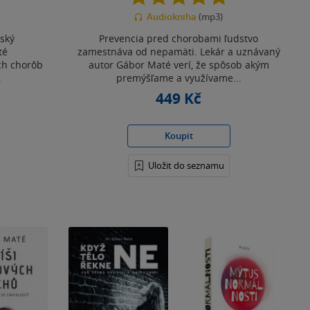
z
Audiokniha
(mp3)
5
hvězdiček
dský
Prevencia pred chorobami ľudstvo
té
zamestnáva od nepamäti. Lekár a uznávaný
ch chorôb
autor Gábor Maté verí, že spôsob akým
.
premýšľame a využívame...
449 Kč
Koupit
Uložit do seznamu