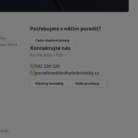
Potřebujete s něčím poradit?
nihy
Často kladené dotazy
ou, která
Kontaktujte nás
Po–Pá:
8:00–17:00
542 220 320
poradime@knihydobrovsky.cz
Všechny kontakty
Naše prodejny
 knih