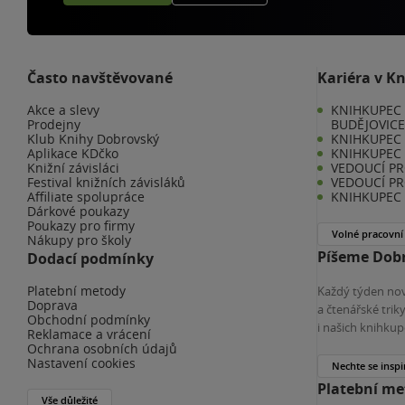
Často navštěvované
Kariéra v K
Akce a slevy
KNIHKUPEC 
Prodejny
BUDĚJOVIC
Klub Knihy Dobrovský
KNIHKUPEC -
Aplikace KDčko
KNIHKUPEC 
Knižní závisláci
VEDOUCÍ PR
Festival knižních závisláků
VEDOUCÍ PR
Affiliate spolupráce
KNIHKUPEC 
Dárkové poukazy
Poukazy pro firmy
Volné pracovní
Nákupy pro školy
Píšeme Dobr
Dodací podmínky
Platební metody
Každý týden nov
Doprava
a čtenářské tri
Obchodní podmínky
i našich knihkup
Reklamace a vrácení
Ochrana osobních údajů
Nastavení cookies
Nechte se inspi
Platební m
Vše důležité