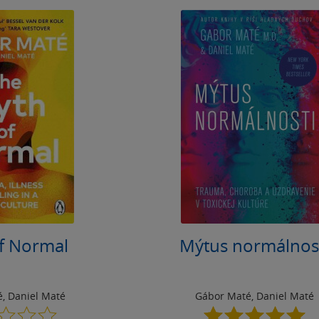
f Normal
Mýtus normálnos
é
,
Daniel Maté
Gábor Maté
,
Daniel Maté
0.0
5.0