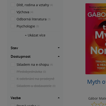
Dítě, rodina a vztahy
(4)
Výchova
(4)
Odborná literatura
(3)
Psychologie
(3)
+ Ukázat více
Stav
Dostupnost
Skladem na e-shopu
(4)
Předobjednávka
(0)
K odebrání na prodejně
Myth o
Skladem u dodavatele
(0)
Vazba
Gábor Mat
Pevná vazba
(6)