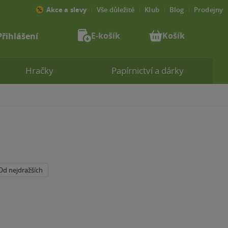
Akce a slevy
Vše důležité
Klub
Blog
Prodejny
E-košík
Košík
Přihlášení
Hračky
Papírnictví a dárky
Od nejdražších