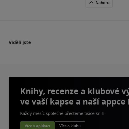
Nahoru
Viděli jste
Knihy, recenze a klubové 
ve vaší kapse a naší appce
Každý měsíc společně přečteme tisíce knih
Více o aplikaci
Více o klubu