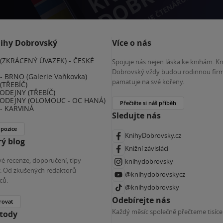
nihy Dobrovský
Více o nás
(ZKRÁCENÝ ÚVAZEK) - ČESKÉ
Spojuje nás nejen láska ke knihám. K
E
Dobrovský vždy budou rodinnou firm
 BRNO (Galerie Vaňkovka)
pamatuje na své kořeny.
(TŘEBÍČ)
ODEJNY (TŘEBÍČ)
ODEJNY (OLOMOUC - OC HANÁ)
Přečtěte si náš příběh
- KARVINÁ
Sledujte nás
 pozice
KnihyDobrovsky.cz
ý blog
Knižní závisláci
é recenze, doporučení, tipy
knihydobrovsky
ky. Od zkušených redaktorů
@knihydobrovskycz
ců.
@knihydobrovsky
Odebírejte nás
rovat
Každý měsíc společně přečteme tisíce
etody