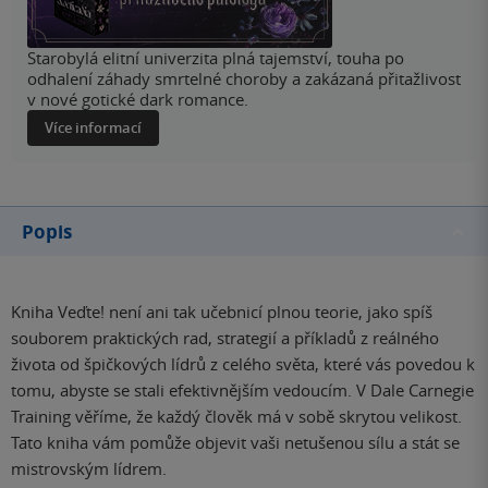
Starobylá elitní univerzita plná tajemství, touha po
odhalení záhady smrtelné choroby a zakázaná přitažlivost
v nové gotické dark romance.
Více informací
Popis
Kniha Veďte! není ani tak učebnicí plnou teorie, jako spíš
souborem praktických rad, strategií a příkladů z reálného
života od špičkových lídrů z celého světa, které vás povedou k
tomu, abyste se stali efektivnějším vedoucím. V Dale Carnegie
Training věříme, že každý člověk má v sobě skrytou velikost.
Tato kniha vám pomůže objevit vaši netušenou sílu a stát se
mistrovským lídrem.