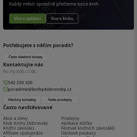
Každý měsíc společně přečteme tisíce knih
Více o aplikaci
Více o klubu
Potřebujete s něčím poradit?
Často kladené dotazy
Kontaktujte nás
Po–Pá:
8:00–17:00
542 220 320
poradime@knihydobrovsky.cz
Všechny kontakty
Naše prodejny
Často navštěvované
Akce a slevy
Prodejny
Klub Knihy Dobrovský
Aplikace KDčko
Knižní závisláci
Festival knižních závisláků
Affiliate spolupráce
Dárkové poukazy