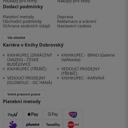
Poukazy pro firmy
Nákupy pro školy
Dodací podmínky
Platební metody
Doprava
Obchodní podmínky
Reklamace a vrácení
Ochrana osobních údajů
Nastavení cookies
Vše důležité
Kariéra v Knihy Dobrovský
KNIHKUPEC (ZKRÁCENÝ
KNIHKUPEC - BRNO (Galerie
ÚVAZEK) - ČESKÉ
Vaňkovka)
BUDĚJOVICE
KNIHKUPEC (TŘEBÍČ)
VEDOUCÍ PRODEJNY
(TŘEBÍČ)
VEDOUCÍ PRODEJNY
KNIHKUPEC - KARVINÁ
(OLOMOUC - OC HANÁ)
Volné pracovní pozice
Platební metody