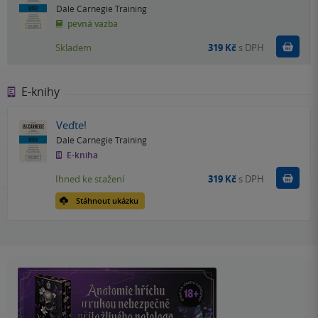
Dale Carnegie Training
pevná vazba
Do k
Skladem
319 Kč
s DPH
E-knihy
Veďte!
Dale Carnegie Training
E-kniha
Koupit
Ihned ke stažení
319 Kč
s DPH
Stáhnout ukázku