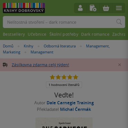
Vyhledávání
Bestsellery
Učebnice
Školní potřeby
Dark romance
Zachra
Nacházíte
Domů
Knihy
Odborná literatura
Management,
»
»
»
se
Marketing
Management
»
zde:
Zásilkovna zdarma celý týden!
Za
5.0
z
5
1 hodnocení čtenářů
hvězdiček
Veďte!
Autor
Dale Carnegie Training
Překladatel
Michal Čermák