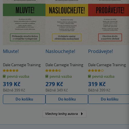
Mluvte!
Naslouchejte!
Prodávejte!
Dale Carnegie Training
Dale Carnegie Training
Dale Carnegie Training
4.7
4.4
4.0
z
z
z
pevná vazba
pevná vazba
pevná vazba
5
5
5
hvězdiček
hvězdiček
hvězdiček
319 Kč
279 Kč
319 Kč
Běžně
399 Kč
Běžně
349 Kč
Běžně
399 Kč
Do košíku
Do košíku
Do košíku
Všechny knihy autora