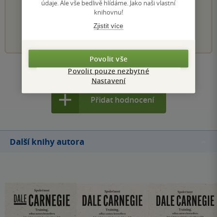
údaje. Ale vše bedlivě hlídáme. Jako naši vlastní
Hodnocení našich knihkupců: 0.0 z 5
knihovnu!
Zjistit více
1
2
3
4
5
Povolit vše
Povolit pouze nezbytné
Zobrazit všechna hodnocení
Nastavení
Přidat hodnocení
Další knihy autora