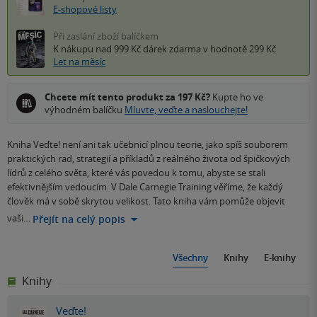
E-shopové listy
Při zaslání zboží balíčkem
K nákupu nad 999 Kč
dárek zdarma
v hodnotě 299 Kč
Let na měsíc
Chcete mít tento produkt za 197 Kč?
Kupte ho ve
výhodném balíčku
Mluvte, veďte a naslouchejte!
Kniha Veďte! není ani tak učebnicí plnou teorie, jako spíš souborem
praktických rad, strategií a příkladů z reálného života od špičkových
lídrů z celého světa, které vás povedou k tomu, abyste se stali
efektivnějším vedoucím. V Dale Carnegie Training věříme, že každý
člověk má v sobě skrytou velikost. Tato kniha vám pomůže objevit
vaši…
Přejít na celý popis
Všechny
Knihy
E-knihy
Knihy
Veďte!