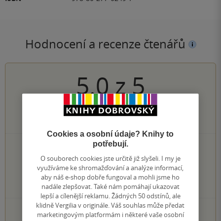
Hodnocení a recenze čtenářů
5.0
z
5
1
hodnocení čtenářů
Cookies a osobní údaje? Knihy to
potřebují.
1×
5 hvězdiček
0×
O souborech cookies jste určitě již slyšeli. I my je
4 hvězdičky
0×
využíváme ke shromažďování a analýze informací,
3 hvězdičky
0×
aby náš e-shop dobře fungoval a mohli jsme ho
2 hvězdičky
nadále zlepšovat. Také nám pomáhají ukazovat
0×
1 hvezdička
lepší a cílenější reklamu. Žádných 50 odstínů, ale
klidně Vergilia v originále. Váš souhlas může předat
PŘIDEJTE SVÉ HODNOCENÍ KNIHY
marketingovým platformám i některé vaše osobní