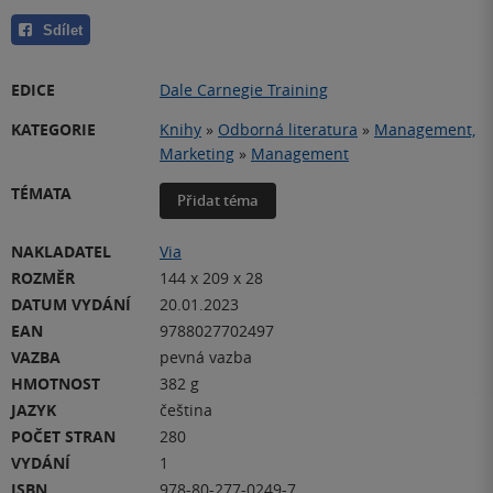
Sdílet
EDICE
Dale Carnegie Training
KATEGORIE
Knihy
»
Odborná literatura
»
Management,
Marketing
»
Management
TÉMATA
Přidat téma
NAKLADATEL
Via
ROZMĚR
144 x 209 x 28
DATUM VYDÁNÍ
20.01.2023
EAN
9788027702497
VAZBA
pevná vazba
HMOTNOST
382 g
JAZYK
čeština
POČET STRAN
280
VYDÁNÍ
1
ISBN
978-80-277-0249-7