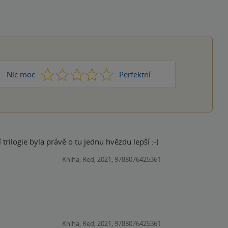
1
2
3
4
5
Nic moc
Perfektní
rilogie byla právě o tu jednu hvězdu lepší :-)
Kniha, Red, 2021, 9788076425361
Kniha, Red, 2021, 9788076425361