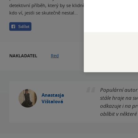
detektivní příběh, který by se klidně mohl odehrát i ve skute
kdo ví, jestli se skutečně nestal…
Sdílet
NAKLADATEL
Red
DA
Populární autork
Anastasja
stále hraje na sv
Vištalová
odkazuje i na prvo
oblíbit v některé