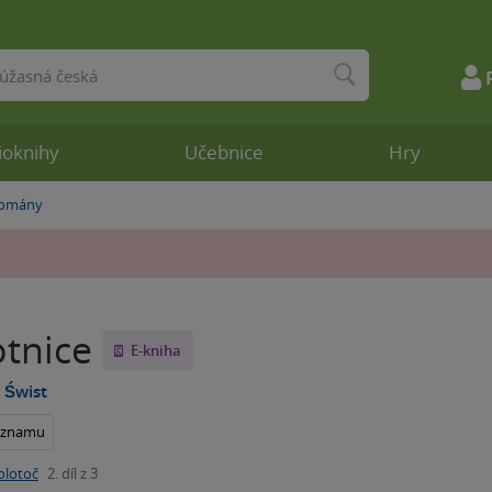
ioknihy
Učebnice
Hry
romány
tnice
E-kniha
 Świst
seznamu
olotoč
2. díl z 3