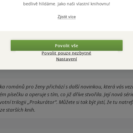
bedlivě hlídáme. Jako naši vlastní knihovnu!
čnosti. Ostatně
Zjistit více
Povolit vše
Povolit pouze nezbytné
TUM VYDÁNÍ
1.01.2021
JAZYK
Nastavení
a románů pro ženy přichází s další novinkou, která vás vezm
ém písečku a operuje s tím, co již dříve stvořila. Její nová sér
tní trilogii „Prokurátor“. Můžete si tak být jistí, že tu natrefí
 ze starších knih.