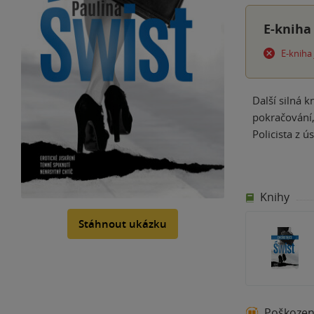
E-kniha
E-kniha
Další silná 
pokračování,
Policista z 
Knihy
Stáhnout ukázku
Poškoze