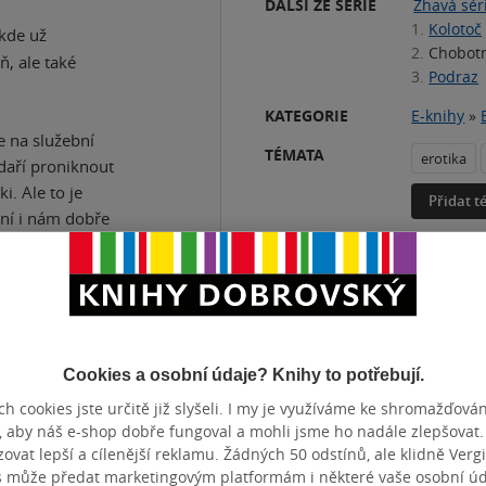
DALŠÍ ZE SÉRIE
Žhavá sér
1.
Kolotoč
 kde už
2.
Chobot
, ale také
3.
Podraz
KATEGORIE
E-knihy
»
e na služební
TÉMATA
erotika
daří proniknout
i. Ale to je
Přidat 
ení i nám dobře
 tomu, že příběh
á aféru a ve hře
 odehrává v
á autorka
Cookies a osobní údaje? Knihy to potřebují.
a tajemstvími
h cookies jste určitě již slyšeli. I my je využíváme ke shromažďován
átka
, aby náš e-shop dobře fungoval a mohli jsme ho nadále zlepšovat
temné stránky
vat lepší a cílenější reklamu. Žádných 50 odstínů, ale klidně Vergil
s může předat marketingovým platformám i některé vaše osobní úda
vystavěla další