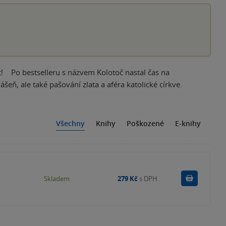
et! Po bestselleru s názvem Kolotoč nastal čas na
šeň, ale také pašování zlata a aféra katolické církve.
Všechny
Knihy
Poškozené
E-knihy
Do košík
Skladem
279 Kč
s DPH