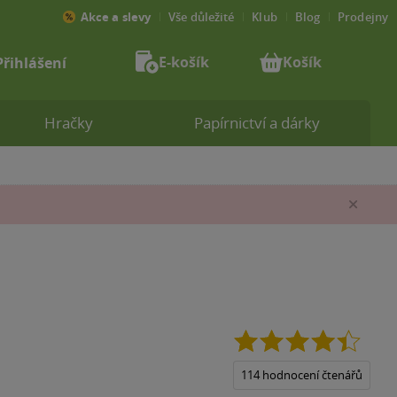
Akce a slevy
Vše důležité
Klub
Blog
Prodejny
E-košík
Košík
Přihlášení
Hračky
Papírnictví a dárky
Zav
4.4
z
5
114 hodnocení čtenářů
hvězdi