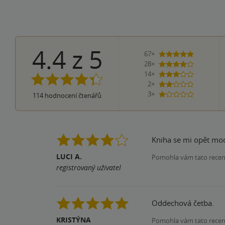
4.4
z
5
67×
5 hvězdiče
28×
4 hvězdičky
14×
3 hvězdičky
2×
2 hvězdičky
3×
114
hodnocení čtenářů
1 hvezdička
Kniha se mi opět moc 
LUCI A.
Pomohla vám tato rece
registrovaný uživatel
Oddechová četba.
KRISTÝNA
Pomohla vám tato rece