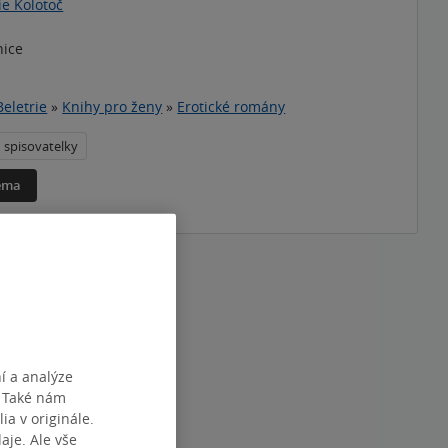
ie Kolotoč
nice
Beletrie
»
Knihy pro ženy
»
Erotické romány
spisovatelky
téma
í a analýze
. Také nám
ia v originále.
je. Ale vše