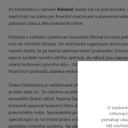
Po bestselleru s názvem
Kolotoč
nastal čas na pokračování,
nepřichází na scénu jen finanční machinace a plamenná vášeň
pašování zlata a aféra katolické církve.
Policista z ústřední vyšetřovací kanceláře Michał Grosicki jed
misi do Horního Slezska. Do zločinecké organizace se mu po
natolik dobře, že jej nechá zatknout tamní prokurátor Zimnick
teprve začátek nového obřího spiknutí, do něhož jsou zapoj
známí hrdinové z prvního dílu – Orel a Olka. Vše nasvědčuje
finančních podvodů zdaleka neskončil útěkem z Polska…
Četba Chobotnice je nefalšovaná jízda bez řídítek. Aféra stříd
je toho stále víc. To všechno se přitom – jak už jsme zvyklí –
atmosféře žhavé vášně. Paulina Świst dokáže jako žádná jin
brilantně spojovat bravurní líčení děje s odvážnou erotikou 
O souborec
právnického světa. Spisovatelka pracuje zároveň jako advok
informací
specializující se na trestní právo a důkladně díky tomu zná 
pomáhají ukazo
Váš souhla
polského trestního systému. Na základě vlastních zkušeností 