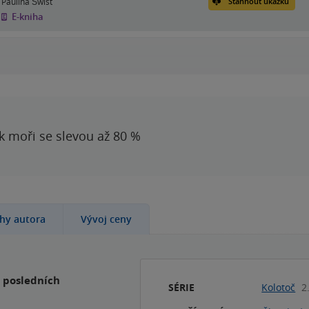
Paulina Świst
Stáhnout ukázku
E-kniha
 k moři se slevou až 80 %
ihy autora
Vývoj ceny
y posledních
SÉRIE
Kolotoč
2