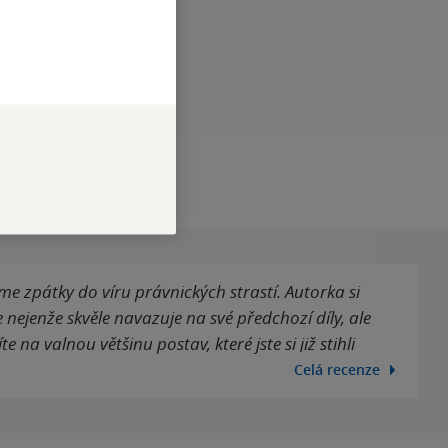
čeština
e zpátky do víru právnických strastí. Autorka si
ie nejenže skvěle navazuje na své předchozí díly, ale
te na valnou většinu postav, které jste si již stihli
Celá recenze