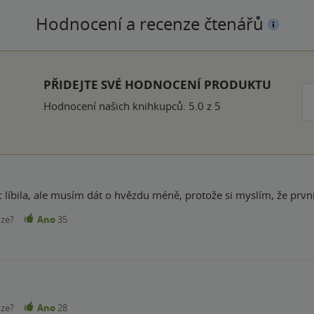
Hodnocení a recenze čtenářů
k
PŘIDEJTE SVÉ HODNOCENÍ PRODUKTU
Hodnocení našich knihkupců: 5.0 z 5
líbila, ale musím dát o hvězdu méně, protože si myslím, že první t
nze?
Ano
35
nze?
Ano
28