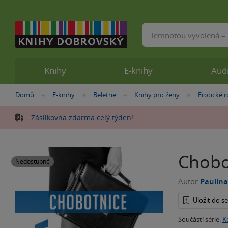
Vyhledávání
Knihy
E-knihy
Aud
Nacházíte
Domů
E-knihy
Beletrie
Knihy pro ženy
Erotické 
»
»
»
»
se
zde:
Zásilkovna zdarma celý týden!
Chobo
Nedostupné
Autor
Paulina
Uložit do 
Součástí série:
K