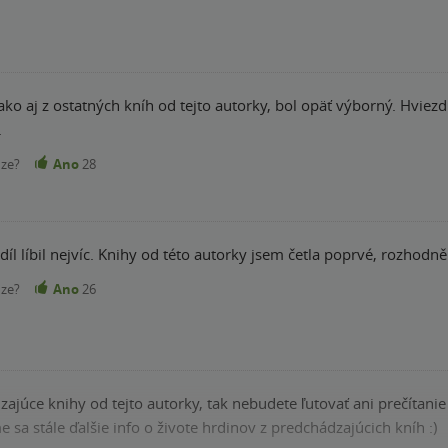
k ako aj z ostatných kníh od tejto autorky, bol opäť výborný. Hviez
.
nze?
Ano
28
o díl líbil nejvíc. Knihy od této autorky jsem četla poprvé, rozhodn
nze?
Ano
26
zajúce knihy od tejto autorky, tak nebudete ľutovať ani prečítanie t
sa stále ďalšie info o živote hrdinov z predchádzajúcich kníh :)