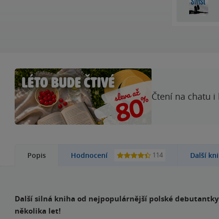
Čtení na chatu i
114
Popis
Hodnocení
Další kn
Další silná kniha od nejpopulárnější polské debutantk
několika let!