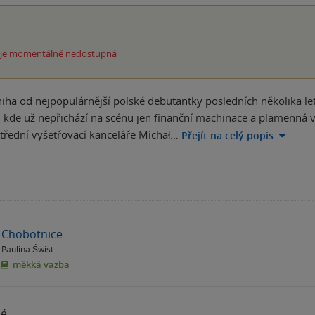
 je momentálně nedostupná
kniha od nejpopulárnější polské debutantky posledních několika l
 kde už nepřichází na scénu jen finanční machinace a plamenná vá
ústřední vyšetřovací kanceláře Michał…
Přejít na celý popis
Chobotnice
Paulina Świst
měkká vazba
né