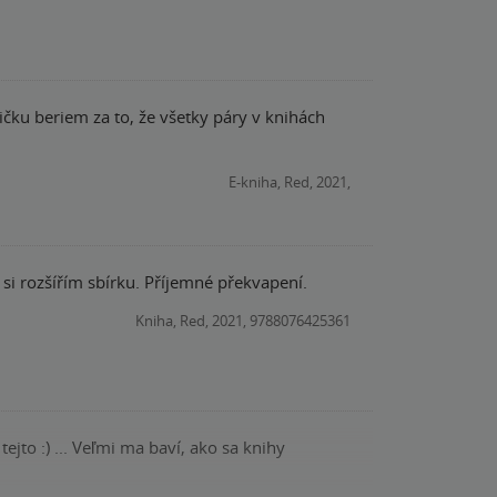
dičku beriem za to, že všetky páry v knihách
E-kniha, Red, 2021,
ě si rozšířím sbírku. Příjemné překvapení.
Kniha, Red, 2021, 9788076425361
ejto :) ... Veľmi ma baví, ako sa knihy