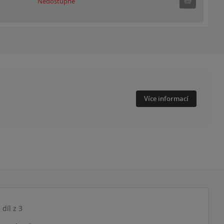
Nedostupné
Nedostupné
Více informací
. díl z 3