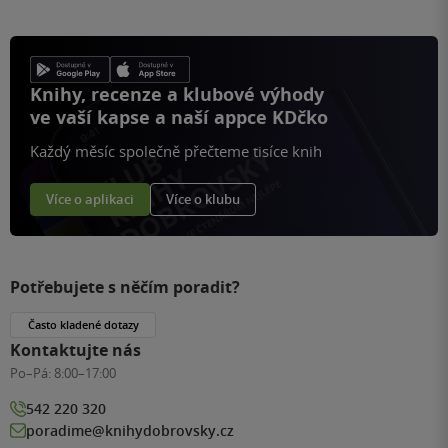
Knihy, recenze a klubové výhody
ve vaší kapse a naší appce KDčko
Každý měsíc společně přečteme tisíce knih
Více o aplikaci
Více o klubu
Potřebujete s něčím poradit?
Často kladené dotazy
Kontaktujte nás
Po–Pá:
8:00–17:00
542 220 320
poradime@knihydobrovsky.cz