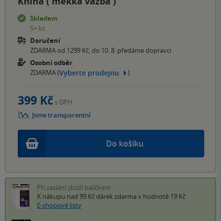
Kniha (
měkká vazba
)
Skladem
5+ ks
Doručení
ZDARMA od 1299 Kč, do 10. 8. předáme dopravci
Osobní odběr
Vyberte prodejnu
ZDARMA (
)
399 Kč
s DPH
Jsme transparentní
Do košíku
Při zaslání zboží balíčkem
K nákupu nad 99 Kč
dárek zdarma
v hodnotě 19 Kč
E-shopové listy