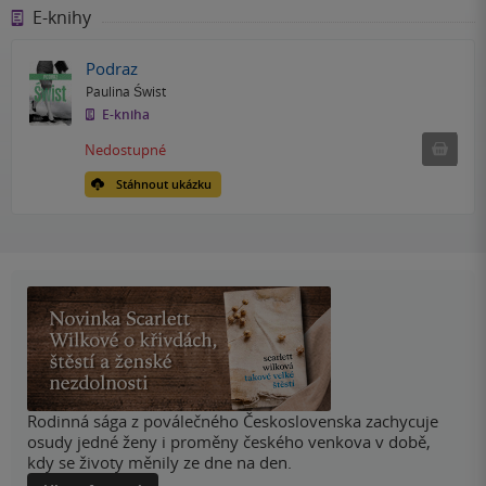
E-knihy
Podraz
Paulina Świst
E-kniha
Nedostu
Nedostupné
Stáhnout ukázku
Rodinná sága z poválečného Československa zachycuje
osudy jedné ženy i proměny českého venkova v době,
kdy se životy měnily ze dne na den.