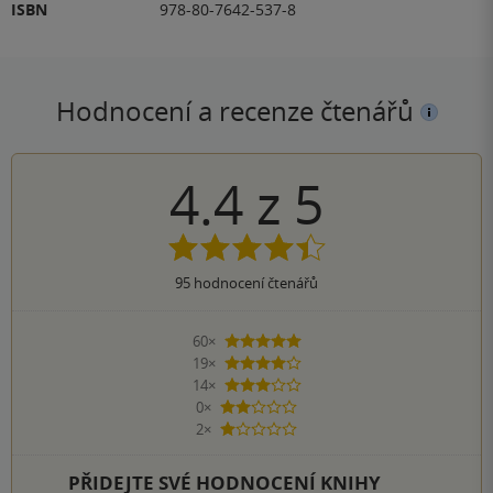
ISBN
978-80-7642-537-8
Hodnocení a recenze čtenářů
4.4
z
5
95
hodnocení čtenářů
60×
5 hvězdiček
19×
4 hvězdičky
14×
3 hvězdičky
0×
2 hvězdičky
2×
1 hvezdička
PŘIDEJTE SVÉ HODNOCENÍ KNIHY