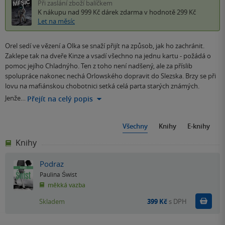
Při zaslání zboží balíčkem
K nákupu nad 999 Kč
dárek zdarma
v hodnotě 299 Kč
Let na měsíc
Orel sedí ve vězení a Olka se snaží přijít na způsob, jak ho zachránit.
Zaklepe tak na dveře Kinze a vsadí všechno na jednu kartu - požádá o
pomoc jejího Chladnýho. Ten z toho není nadšený, ale za příslib
spolupráce nakonec nechá Orlowského dopravit do Slezska. Brzy se při
lovu na mafiánskou chobotnici setká celá parta starých známých.
Jenže…
Přejít na celý popis
Všechny
Knihy
E-knihy
Knihy
Podraz
Paulina Świst
měkká vazba
Do k
Skladem
399 Kč
s DPH