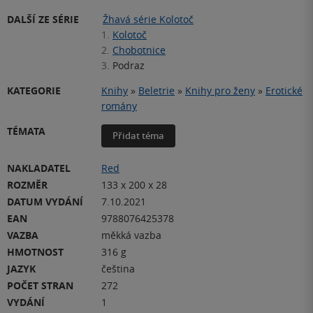
DALŠÍ ZE SÉRIE
Žhavá série Kolotoč
1.
Kolotoč
2.
Chobotnice
3.
Podraz
KATEGORIE
Knihy
»
Beletrie
»
Knihy pro ženy
»
Erotické
romány
TÉMATA
Přidat téma
NAKLADATEL
Red
ROZMĚR
133 x 200 x 28
DATUM VYDÁNÍ
7.10.2021
EAN
9788076425378
VAZBA
měkká vazba
HMOTNOST
316 g
JAZYK
čeština
POČET STRAN
272
VYDÁNÍ
1