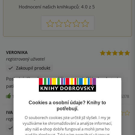
Hodnocení našich knihkupců: 4.0 z 5
1
2
3
4
5
VERONIKA
registrovaný uživatel
Zakoupil produkt
Poslední díl opět super, těším se na další knihy. Autorka
patří mezi mé oblíbené.
17
Kniha, Red, 2021, 9788076425378
Cookies a osobní údaje? Knihy to
potřebují.
IVA
O souborech cookies jste určitě již slyšeli. I my je
registrovaný uživatel
využíváme ke shromažďování a analýze informací,
Zakoupil produkt
aby náš e-shop dobře fungoval a mohli jsme ho
nadále zlepšovat. Také nám pomáhají ukazovat