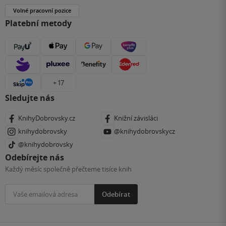
Volné pracovní pozice
Platební metody
+ 17
Sledujte nás
KnihyDobrovsky.cz
Knižní závisláci
knihydobrovsky
@knihydobrovskycz
@knihydobrovsky
Odebírejte nás
Každý měsíc společně přečteme tisíce knih
Odebírat