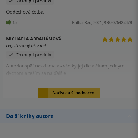
Zakoupil produkt
Oddechová četba.
15
Kniha, Red, 2021, 9788076425378
MICHAELA ABRAHÁMOVÁ
registrovaný uživatel
Zakoupil produkt
Autorka opäť nesklamala - všetky jej diela čítam jedným
dychom a teším sa na ďalšie
14
E-kniha, Red, 2021,
Načíst další hodnocení
Další knihy autora