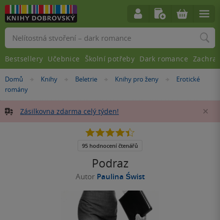
Vyhledávání
Bestsellery
Učebnice
Školní potřeby
Dark romance
Zachra
Nacházíte
Domů
Knihy
Beletrie
Knihy pro ženy
Erotické
»
»
»
»
se
romány
zde:
Zásilkovna zdarma celý týden!
Za
4.4
z
5
95 hodnocení čtenářů
hvězdiček
Podraz
Autor
Paulina Świst