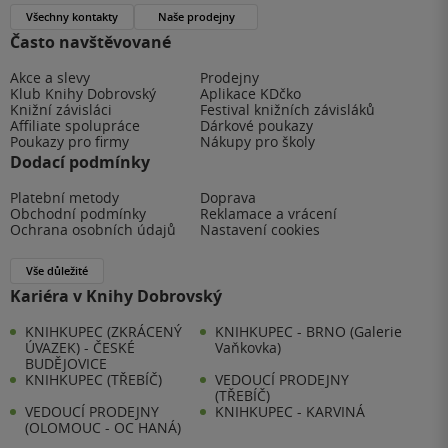
Všechny kontakty
Naše prodejny
Často navštěvované
Akce a slevy
Prodejny
Klub Knihy Dobrovský
Aplikace KDčko
Knižní závisláci
Festival knižních závisláků
Affiliate spolupráce
Dárkové poukazy
Poukazy pro firmy
Nákupy pro školy
Dodací podmínky
Platební metody
Doprava
Obchodní podmínky
Reklamace a vrácení
Ochrana osobních údajů
Nastavení cookies
Vše důležité
Kariéra v Knihy Dobrovský
KNIHKUPEC (ZKRÁCENÝ
KNIHKUPEC - BRNO (Galerie
ÚVAZEK) - ČESKÉ
Vaňkovka)
BUDĚJOVICE
KNIHKUPEC (TŘEBÍČ)
VEDOUCÍ PRODEJNY
(TŘEBÍČ)
VEDOUCÍ PRODEJNY
KNIHKUPEC - KARVINÁ
(OLOMOUC - OC HANÁ)