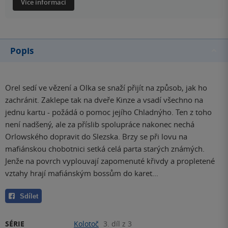
Více informací
Popis
Orel sedí ve vězení a Olka se snaží přijít na způsob, jak ho
zachránit. Zaklepe tak na dveře Kinze a vsadí všechno na
jednu kartu - požádá o pomoc jejího Chladnýho. Ten z toho
není nadšený, ale za příslib spolupráce nakonec nechá
Orlowského dopravit do Slezska. Brzy se při lovu na
mafiánskou chobotnici setká celá parta starých známých.
Jenže na povrch vyplouvají zapomenuté křivdy a propletené
vztahy hrají mafiánským bossům do karet...
Sdílet
SÉRIE
Kolotoč
3. díl z 3