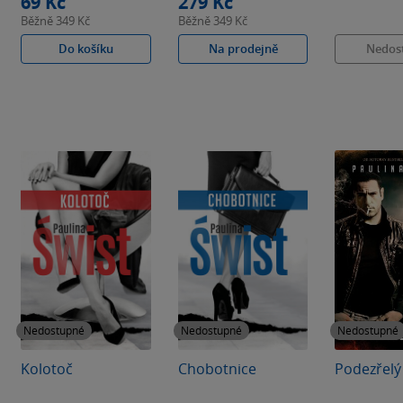
69 Kč
279 Kč
Běžně
349 Kč
Běžně
349 Kč
Do košíku
Na prodejně
Nedos
Nedostupné
Nedostupné
Nedostupné
Kolotoč
Chobotnice
Podezřelý