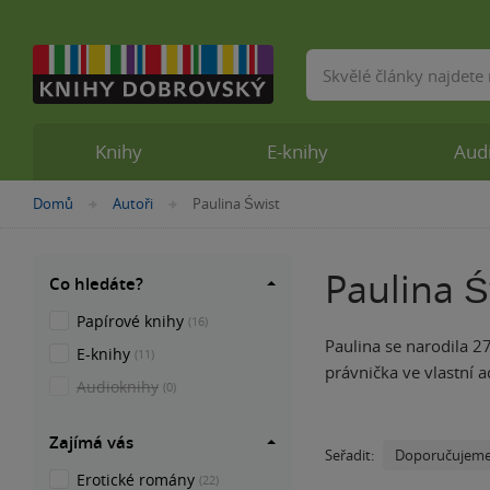
Vyhledávání
Knihy
E-knihy
Aud
Nacházíte
Domů
Autoři
Paulina Świst
»
»
se
zde:
Paulina Ś
Co hledáte?
Papírové knihy
(16)
Paulina se narodila 2
E-knihy
(11)
právnička ve vlastní a
Audioknihy
(0)
Zajímá vás
Doporučujem
Seřadit:
Erotické romány
(22)