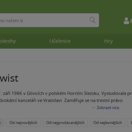
ioknihy
Učebnice
Hry
wist
7. září 1986 v Glivicích v polském Horním Slezsku. Vystudovala pr
dvokátní kanceláři ve Vratislavi. Zaměřuje se na trestní právo.
Zobrazit více
e
Od nejnovějších
Od nejprodávanějších
Od nejlevnějších