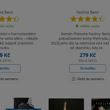
na Świst
Paulina Świst
4.4
4.4
z
z
ká vazba
měkká vazba
5
5
hvězdiček
hvězdiček
elství v hornoslezském
Román Pískovna Pauliny Świst
e velká aféra – několik
pokračováním knihy Přehrada (
íků údajně znásilnilo
2023).Jeho děj se odehrává více než 
tutku....
od okamžiku, kdy se...
9 Kč
279 Kč
ně
349 Kč
Běžně
349 Kč
košíku
Do košíku
t do seznamu
Uložit do seznamu