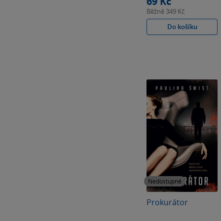
69 Kč
Běžně
349 Kč
Do košíku
Nedostupné
Prokurátor