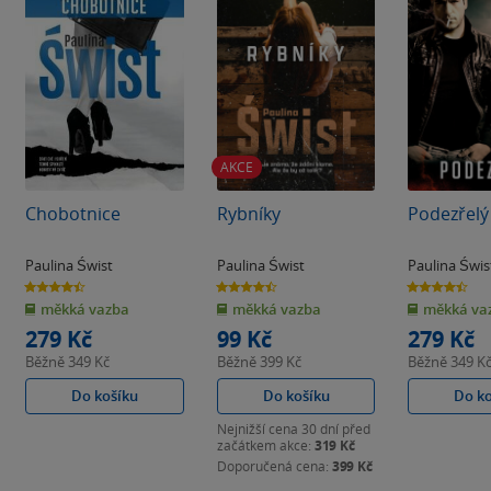
AKCE
Chobotnice
Rybníky
Podezřelý
Paulina Świst
Paulina Świst
Paulina Świs
4.4
4.5
4.4
z
z
z
měkká vazba
měkká vazba
měkká va
5
5
5
hvězdiček
hvězdiček
hvězdiček
279 Kč
99 Kč
279 Kč
Běžně
349 Kč
Běžně
399 Kč
Běžně
349 K
Do košíku
Do košíku
Do k
Nejnižší cena 30 dní před
začátkem akce:
319 Kč
Doporučená cena:
399 Kč