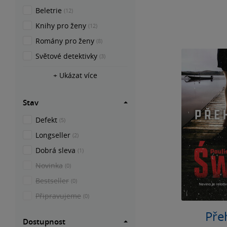
Beletrie
(12)
Knihy pro ženy
(12)
Romány pro ženy
(8)
Světové detektivky
(3)
+ Ukázat více
Stav
Defekt
(5)
Longseller
(2)
Dobrá sleva
(1)
Novinka
(0)
Bestseller
(0)
Připravujeme
(0)
Pře
Dostupnost