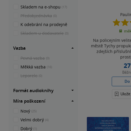
Skladem na e-shopu
(17)
Pauli
Předobjednávka
(0)
K odebrání na prodejně
měk
Skladem u dodavatele
(0)
Na policejním velit
městě Tychy propukn
Vazba
zdejších příslušn
prosti
Pevná vazba
(0)
27
Měkká vazba
(16)
Běž
Leporelo
(0)
Do 
Formát audioknihy
Uloži
Míra poškození
Nový
(25)
Velmi dobrý
(4)
Dobrý
(1)