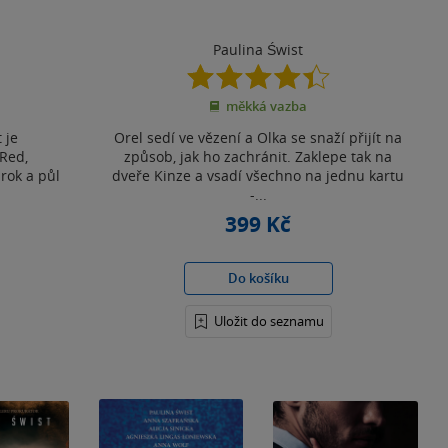
Paulina Świst
4.4
z
měkká vazba
5
hvězdiček
 je
Orel sedí ve vězení a Olka se snaží přijít na
Red,
způsob, jak ho zachránit. Zaklepe tak na
rok a půl
dveře Kinze a vsadí všechno na jednu kartu
-...
399 Kč
Do košíku
Uložit do seznamu