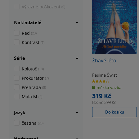
Výrazné poškození
(0)
Nakladatelé
Red
(23)
Kontrast
(7)
Série
Žhavé léto
Kolotoč
(13)
Paulina Świst
Prokurátor
(7)
3.7
z
Přehrada
měkká vazba
5
(5)
hvězdiček
319 Kč
Mala M
(2)
Běžně
399 Kč
Jazyk
Do košíku
čeština
(23)
Hodnocení