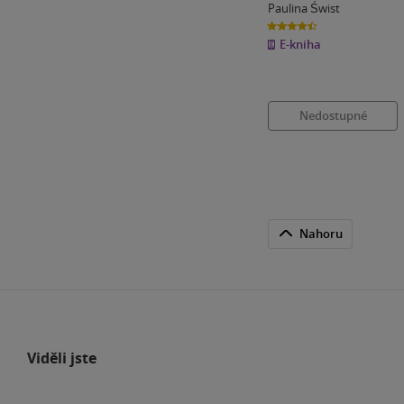
Paulina Świst
4.5
z
E-kniha
5
hvězdiček
Nedostupné
Nahoru
Viděli jste