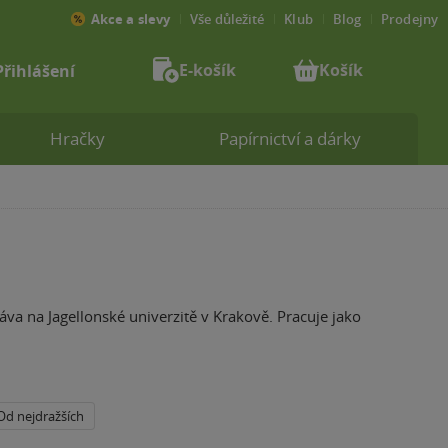
Akce a slevy
Vše důležité
Klub
Blog
Prodejny
E-košík
Košík
Přihlášení
Hračky
Papírnictví a dárky
áva na Jagellonské univerzitě v Krakově. Pracuje jako
Od nejdražších