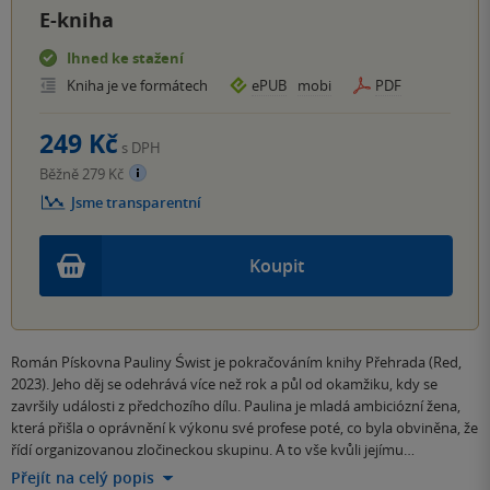
E-kniha
Ihned ke stažení
Kniha je ve formátech
ePUB
mobi
PDF
249 Kč
s DPH
Běžně 279 Kč
Jsme transparentní
Koupit
Román Pískovna Pauliny Świst je pokračováním knihy Přehrada (Red,
2023). Jeho děj se odehrává více než rok a půl od okamžiku, kdy se
završily události z předchozího dílu. Paulina je mladá ambiciózní žena,
která přišla o oprávnění k výkonu své profese poté, co byla obviněna, že
řídí organizovanou zločineckou skupinu. A to vše kvůli jejímu…
Přejít na celý popis