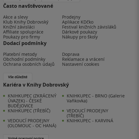
Často navštěvované
Akce a slevy
Prodejny
Klub Knihy Dobrovský
Aplikace KDčko
Knižní závisláci
Festival knižních závisláků
Affiliate spolupráce
Dárkové poukazy
Poukazy pro firmy
Nákupy pro školy
Dodací podmínky
Platební metody
Doprava
Obchodní podmínky
Reklamace a vrácení
Ochrana osobních údajů
Nastavení cookies
Vše důležité
Kariéra v Knihy Dobrovský
KNIHKUPEC (ZKRÁCENÝ
KNIHKUPEC - BRNO (Galerie
ÚVAZEK) - ČESKÉ
Vaňkovka)
BUDĚJOVICE
KNIHKUPEC (TŘEBÍČ)
VEDOUCÍ PRODEJNY
(TŘEBÍČ)
VEDOUCÍ PRODEJNY
KNIHKUPEC - KARVINÁ
(OLOMOUC - OC HANÁ)
Volné pracovní pozice