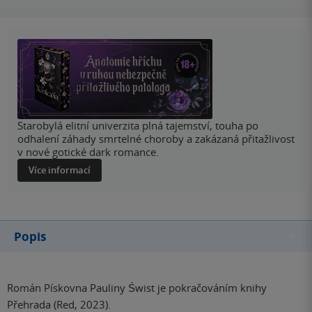
Starobylá elitní univerzita plná tajemství, touha po
odhalení záhady smrtelné choroby a zakázaná přitažlivost
v nové gotické dark romance.
Více informací
Popis
Román Pískovna Pauliny Świst je pokračováním knihy
Přehrada (Red, 2023).