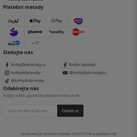
Platební metody
+ 17
Sledujte nás
KnihyDobrovsky.cz
Knižní závisláci
knihydobrovsky
@knihydobrovskycz
@knihydobrovsky
Odebírejte nás
Každý měsíc společně přečteme tisíce knih
Odebírat
Tento web je chráněn službou reCAPTCHA a platí pro něj