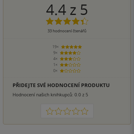
4.4
z
5
33
hodnocení čtenářů
19×
5 hvězdiček
9×
4 hvězdičky
4×
3 hvězdičky
1×
2 hvězdičky
0×
1 hvezdička
PŘIDEJTE SVÉ HODNOCENÍ PRODUKTU
Hodnocení našich knihkupců: 0.0 z 5
1
2
3
4
5