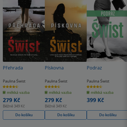
Přehrada
Pískovna
Podraz
Paulina Świst
Paulina Świst
Paulina Świst
4.4
4.4
4.4
z
z
z
měkká vazba
měkká vazba
měkká vazba
5
5
5
hvězdiček
hvězdiček
hvězdiček
279 Kč
279 Kč
399 Kč
Běžně
349 Kč
Běžně
349 Kč
Do košíku
Do košíku
Do košíku