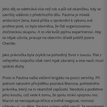
Jeho děj se odehrává více než rok a půl od okamžiku, kdy se
završily události z předchozího dílu. Paulina je mladá
ambiciózní žena, která přišla o oprávnění k výkonu své
profese poté, co byla obviněna, že řídí organizovanou
zločineckou skupinu. A to vše kvůli jejímu expartnerovi. Aby
se nějak uživila, pracuje na obecním úřadě poblíž jezera
Chechło.
Jako právnička byla zvyklá na pohodlný život v luxusu. Plat z
veřejného rozpočtu však není nijak závratný a ona navíc musí
splácet dluhy.
Proto si Paulina našla večerní brigádu na pozici servírky. Při
jednom takovém přivýdělku poznává Marcina, pohledného
právníka, který na ni okamžitě zapůsobí. Neodolá a podlehne
jeho kouzlu, což vede k tomu, že spolu stráví opojnou noc.
Marcin se nerozpakuje břitce a trefně reagovat, mimoto
vždycky ví, co dělat. Paulina ovšem ještě netuší, že seznámení