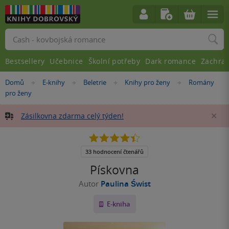
Vyhledávání
Bestsellery
Učebnice
Školní potřeby
Dark romance
Zachra
Nacházíte
Domů
E-knihy
Beletrie
Knihy pro ženy
Romány
»
»
»
»
se
pro ženy
zde:
Zásilkovna zdarma celý týden!
Za
4.4
z
5
33 hodnocení čtenářů
hvězdiček
Pískovna
Autor
Paulina Świst
E-kniha