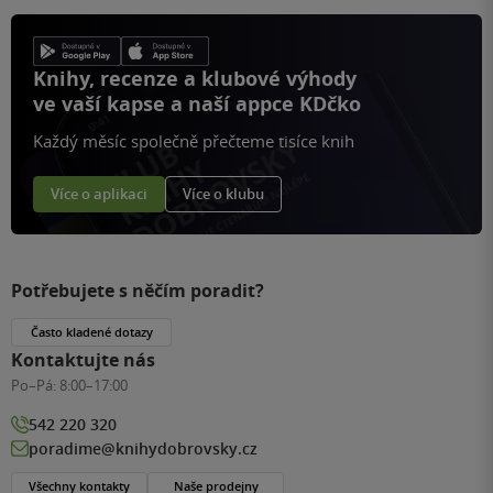
Knihy, recenze a klubové výhody
ve vaší kapse a naší appce KDčko
Každý měsíc společně přečteme tisíce knih
Více o aplikaci
Více o klubu
Potřebujete s něčím poradit?
Často kladené dotazy
Kontaktujte nás
Po–Pá:
8:00–17:00
542 220 320
poradime@knihydobrovsky.cz
Všechny kontakty
Naše prodejny