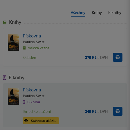
Všechny
Knihy
E-knihy
Knihy
Pískovna
Paulina Świst
měkká vazba
Do k
Skladem
279 Kč
s DPH
E-knihy
Pískovna
Paulina Świst
E-kniha
Koupit
Ihned ke stažení
249 Kč
s DPH
Stáhnout ukázku