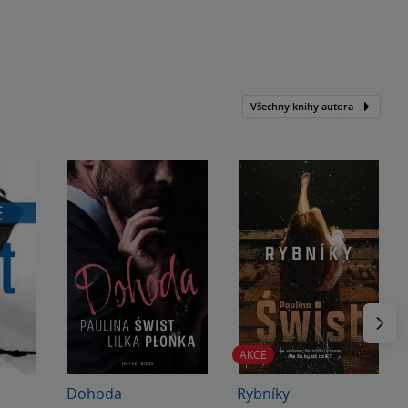
Všechny knihy autora
Následu
AKCE
Dohoda
Rybníky