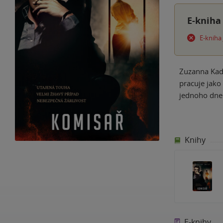
E-kniha
E-kniha
Zuzanna Kadz
pracuje jako
jednoho dne 
Knihy
E-knihy