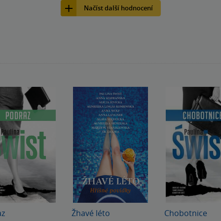
Načíst další hodnocení
az
Žhavé léto
Chobotnice