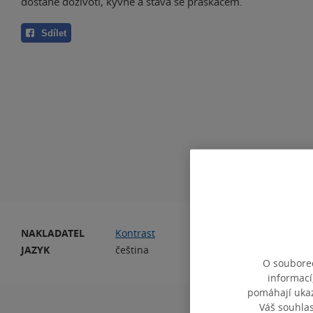
dostane doživotí, kývne a stává se práskačem.
Sdílet
NAKLADATEL
Kontrast
PO
JAZYK
čeština
O souborec
informací
pomáhají ukazo
Váš souhla