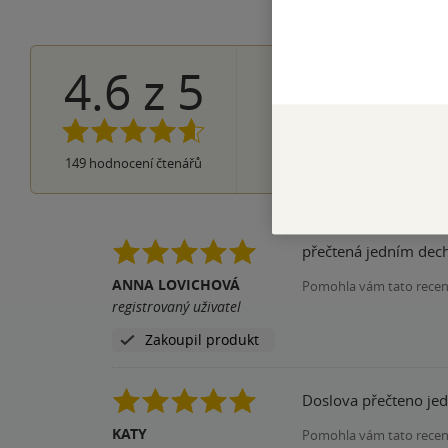
4.6
z
5
102×
5 hvězdi
39×
4 hvězdičky
7×
3 hvězdičky
1×
2 hvězdičky
0×
149
hodnocení čtenářů
1 hvezdička
přečtená jedním dech
ANNA LOVICHOVÁ
Pomohla vám tato rece
registrovaný uživatel
Zakoupil produkt
Doslova přečteno jed
KATY
Pomohla vám tato rece