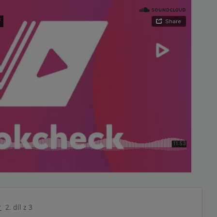
r
2. díl z 3