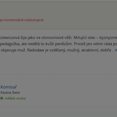
 je momentálně nedostupná
iewiczová žije jako ve slonovinové věži. Milující otec – byznysme
 pedagožka, ale nedělá to kvůli penězům. Prostě jen velmi ráda 
objevuje muž. Radosław je vzdělaný, mužný, atraktivní, dobře…
P
Komisař
Paulina Świst
měkká vazba