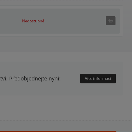
Nedostupné
Nedostupné
ství. Předobjednejte nyní!
Více informací