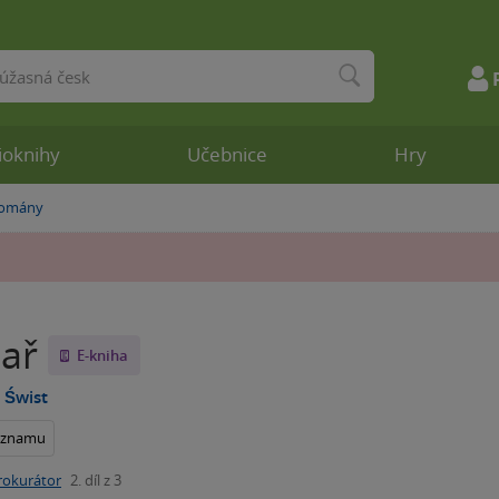
ioknihy
Učebnice
Hry
romány
ař
E-kniha
 Świst
seznamu
rokurátor
2. díl z 3