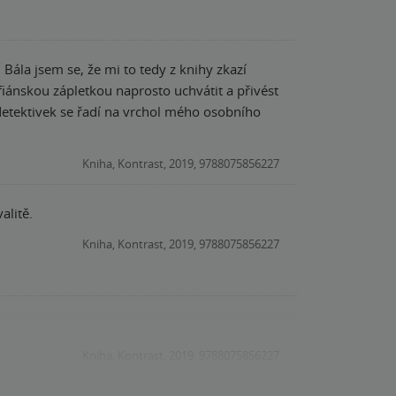
 Bála jsem se, že mi to tedy z knihy zkazí
fiánskou zápletkou naprosto uchvátit a přivést
detektivek se řadí na vrchol mého osobního
Kniha, Kontrast, 2019, 9788075856227
alitě.
Kniha, Kontrast, 2019, 9788075856227
Kniha, Kontrast, 2019, 9788075856227