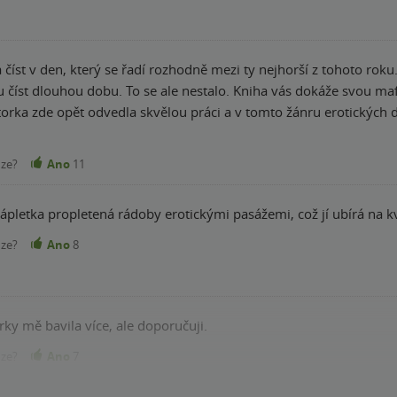
číst v den, který se řadí rozhodně mezi ty nejhorší z tohoto roku.
u číst dlouhou dobu. To se ale nestalo. Kniha vás dokáže svou ma
torka zde opět odvedla skvělou práci a v tomto žánru erotických 
nze?
Ano
11
ápletka propletená rádoby erotickými pasážemi, což jí ubírá na kv
nze?
Ano
8
ky mě bavila více, ale doporučuji.
nze?
Ano
7