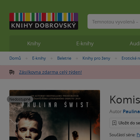
Vyhledávání
Knihy
E-knihy
Aud
Nacházíte
Domů
E-knihy
Beletrie
Knihy pro ženy
Erotické 
»
»
»
»
se
zde:
Zásilkovna zdarma celý týden!
Komis
Nedostupné
Autor
Paulina
Uložit do 
Součástí série:
P