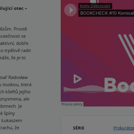
lující otec –
nězům. Prostě
utečnosti se
aktivní, dobře
o trpělivě radit
áže, že je to
misař Radosław
u loutkou, která
h kšeftů jejího
yznysmena, ale
 domech. Je
té špíny
em Łukaszem
trachu, že
SÉRIE
Prokuráto