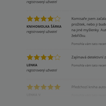
registrovaný uživatel
Komisaře jsem začala 
prožitek, nebo ji bud
KNIHOMOLKA ŠÁRKA
na jiné myšlenky. Au
registrovaný uživatel
žebříčku.
Pomohla vám tato rece
Zajímavá detektivní z
LENKA
Pomohla vám tato rece
registrovaný uživatel
Předchozí kniha autor
LENKA V.
Pomohla vám tato rece
registrovaný uživatel