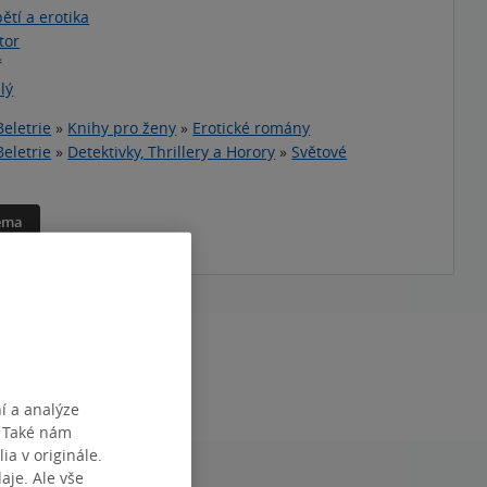
ětí a erotika
tor
ř
lý
Beletrie
»
Knihy pro ženy
»
Erotické romány
Beletrie
»
Detektivky, Thrillery a Horory
»
Světové
téma
DÁNÍ
1.01.2019
í a analýze
. Také nám
ia v originále.
je. Ale vše