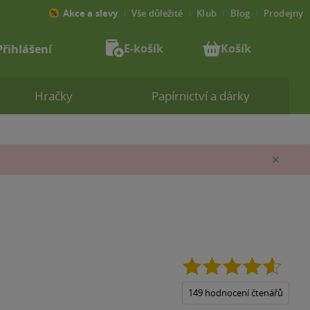
Akce a slevy
Vše důležité
Klub
Blog
Prodejny
E-košík
Košík
Přihlášení
Hračky
Papírnictví a dárky
Zav
4.6
z
5
149 hodnocení čtenářů
hvězdi