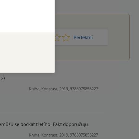
1
2
3
4
5
Nic moc
Perfektní
:-)
Kniha, Kontrast, 2019, 9788075856227
emůžu se dočkat třetího. Fakt doporučuju.
Kniha, Kontrast, 2019, 9788075856227