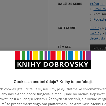
DALŠÍ ZE SÉRIE
Právo, nap
1.
Prokurá
2.
Komisa
3.
Podezře
KATEGORIE
E-knihy
»
E-knihy
»
detektivky
TÉMATA
Přidat 
ČET STRAN
304
DATUM VY
Cookies a osobní údaje? Knihy to potřebují.
h cookies jste určitě již slyšeli. I my je využíváme ke shromažďován
, aby náš e-shop dobře fungoval a mohli jsme ho nadále zlepšovat
vat lepší a cílenější reklamu. Žádných 50 odstínů, ale klidně Vergil
s může předat marketingovým platformám i některé vaše osobní úda