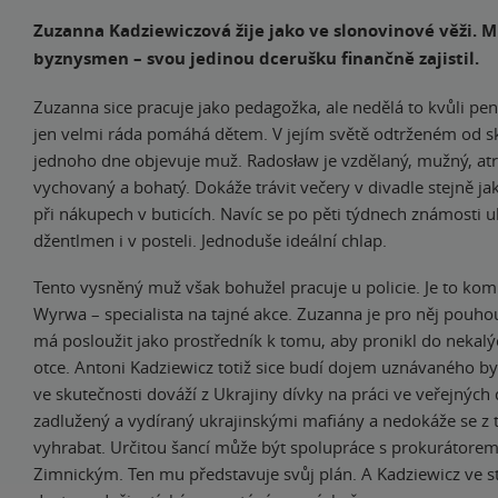
Zuzanna Kadziewiczová žije jako ve slonovinové věži. Mi
byznysmen – svou jedinou dcerušku finančně zajistil.
Zuzanna sice pracuje jako pedagožka, ale nedělá to kvůli pe
jen velmi ráda pomáhá dětem. V jejím světě odtrženém od sk
jednoho dne objevuje muž. Radosław je vzdělaný, mužný, atr
vychovaný a bohatý. Dokáže trávit večery v divadle stejně jak
při nákupech v buticích. Navíc se po pěti týdnech známosti uk
džentlmen i v posteli. Jednoduše ideální chlap.
Tento vysněný muž však bohužel pracuje u policie. Je to ko
Wyrwa – specialista na tajné akce. Zuzanna je pro něj pouho
má posloužit jako prostředník k tomu, aby pronikl do nekalýc
otce. Antoni Kadziewicz totiž sice budí dojem uznávaného b
ve skutečnosti dováží z Ukrajiny dívky na práci ve veřejných
zadlužený a vydíraný ukrajinskými mafiány a nedokáže se z 
vyhrabat. Určitou šancí může být spolupráce s prokurátor
Zimnickým. Ten mu představuje svůj plán. A Kadziewicz ve s