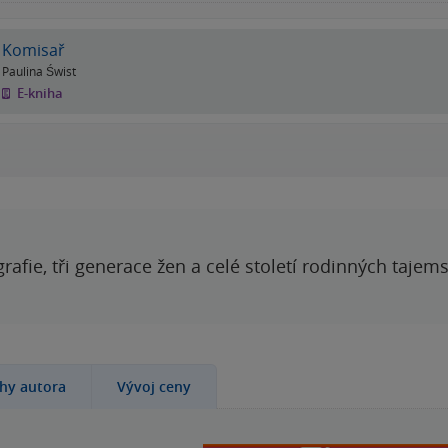
Komisař
Paulina Świst
E-kniha
grafie, tři generace žen a celé století rodinných tajem
ihy autora
Vývoj ceny