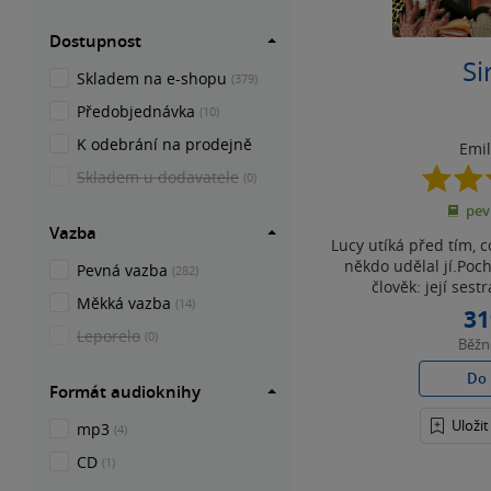
Dostupnost
Si
Skladem na e-shopu
(379)
Předobjednávka
(10)
K odebrání na prodejně
Emil
Skladem u dodavatele
(0)
pev
Vazba
Lucy utíká před tím, c
někdo udělal jí.Poch
Pevná vazba
(282)
člověk: její sestr
Měkká vazba
(14)
31
Leporelo
(0)
Běž
Do 
Formát audioknihy
Uloži
mp3
(4)
CD
(1)