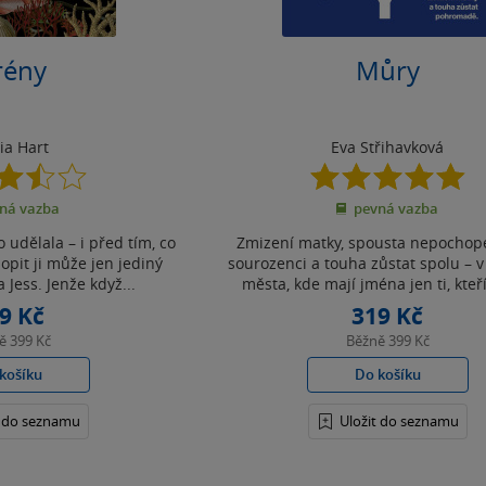
rény
Můry
ia Hart
Eva Střihavková
3.5
4.9
z
z
ná vazba
pevná vazba
5
5
hvězdiček
hvězdiček
o udělala – i před tím, co
Zmizení matky, spousta nepochope
opit ji může jen jediný
sourozenci a touha zůstat spolu – v
a Jess. Jenže když...
města, kde mají jména jen ti, kteří 
9 Kč
319 Kč
ně
399 Kč
Běžně
399 Kč
košíku
Do košíku
t do seznamu
Uložit do seznamu