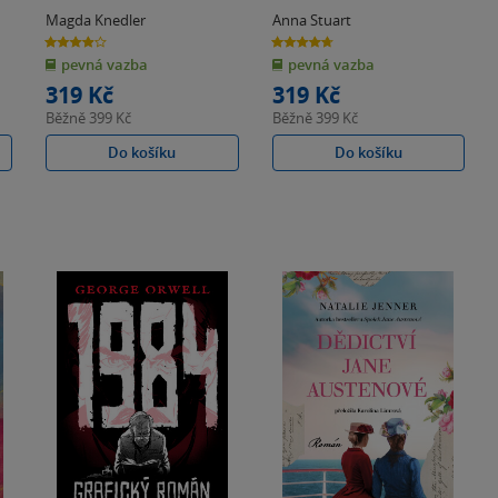
Magda Knedler
Anna Stuart
3.9
4.7
z
z
pevná vazba
pevná vazba
5
5
hvězdiček
hvězdiček
319 Kč
319 Kč
Běžně
399 Kč
Běžně
399 Kč
Do košíku
Do košíku