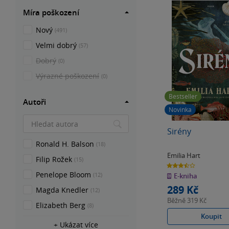
Míra poškození
Nový
(491)
Velmi dobrý
(57)
Dobrý
(0)
Výrazné poškození
(0)
Bestseller
Autoři
Novinka
Sirény
Ronald H. Balson
(18)
Emilia Hart
Filip Rožek
(15)
3.5
z
Penelope Bloom
(12)
E-kniha
5
hvězdiček
289 Kč
Magda Knedler
(12)
Běžně
319 Kč
Elizabeth Berg
(8)
Koupit
+ Ukázat více