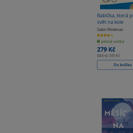
Babička, která p
svět na kole
Gabri Ródenas
4.0
z
pevná vazba
5
hvězdiček
279 Kč
Běžně
349 Kč
Do košíku