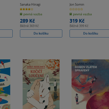
Sanaka Hiiragi
Jon Somin
4.0
0.0
z
z
pevná vazba
pevná vazba
5
5
hvězdiček
hvězdiček
289 Kč
319 Kč
Běžně
369 Kč
Běžně
399 Kč
Do košíku
Do košíku