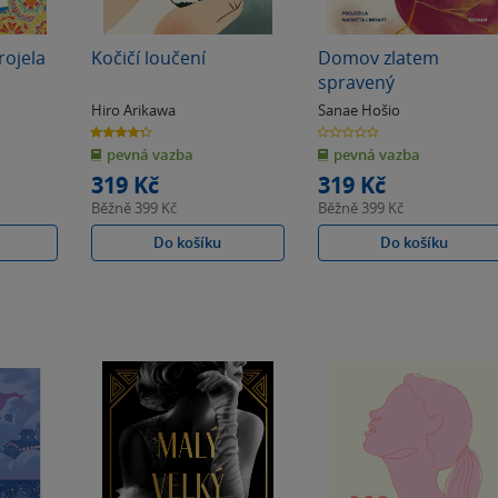
rojela
Kočičí loučení
Domov zlatem
spravený
Hiro Arikawa
Sanae Hošio
4.3
0.0
z
z
pevná vazba
pevná vazba
5
5
hvězdiček
hvězdiček
319 Kč
319 Kč
Běžně
399 Kč
Běžně
399 Kč
Do košíku
Do košíku