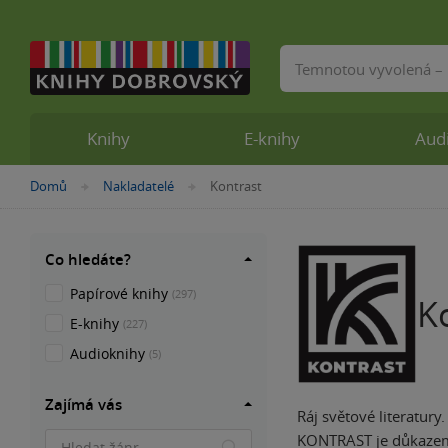
Vyhledávání
Knihy
E-knihy
Aud
Nacházíte
Domů
Nakladatelé
Kontrast
»
»
se
zde:
Co hledáte?
Papírové knihy
(297)
K
E-knihy
(227)
Audioknihy
(5)
Zajímá vás
Ráj světové literatury
KONTRAST je důkazem ro