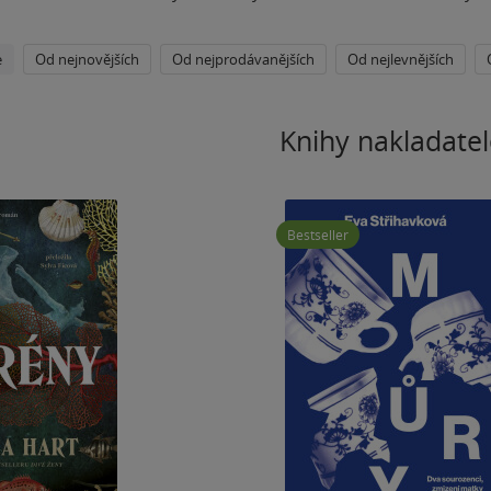
e
Od nejnovějších
Od nejprodávanějších
Od nejlevnějších
Knihy nakladatel
Bestseller