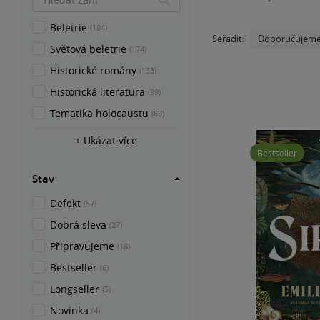
Beletrie
(184)
Doporučujem
Seřadit:
Světová beletrie
(174)
Historické romány
(133)
Historická literatura
(99)
Tematika holocaustu
(69)
+ Ukázat více
Bestseller
Stav
Defekt
(57)
Dobrá sleva
(27)
Připravujeme
(18)
Bestseller
(6)
Longseller
(5)
Novinka
(4)