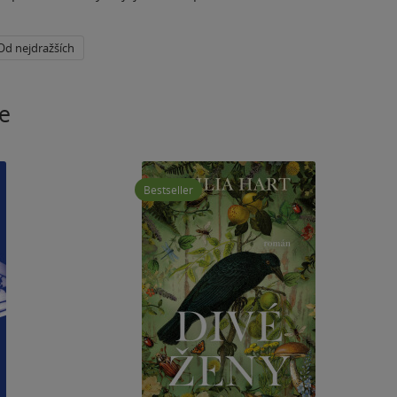
Od nejdražších
e
Bestseller