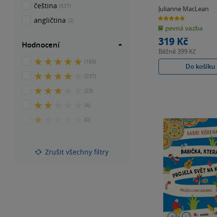
čeština
(537)
Julianne MacLean
4.7
angličtina
(2)
z
pevná vazba
5
hvězdiček
319 Kč
Hodnocení
Běžně
399 Kč
5
(163)
Do košíku
z
4
(237)
5
z
hvězdiček
3
(23)
5
z
hvězdiček
2
(4)
5
z
hvězdiček
1
(0)
5
z
hvězdiček
5
hvězdiček
Zrušit všechny filtry