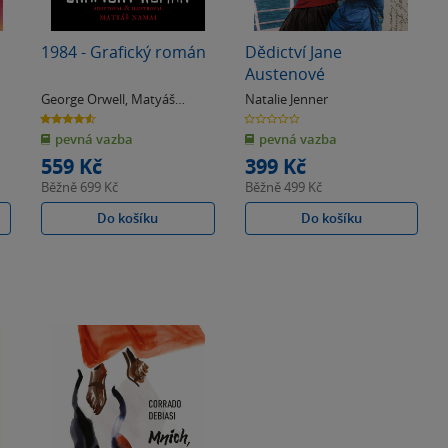
1984 - Grafický román
Dědictví Jane
Austenové
George Orwell
,
Matyáš
Natalie Jenner
Namai
4.6
0.0
z
z
pevná vazba
pevná vazba
5
5
hvězdiček
hvězdiček
559 Kč
399 Kč
Běžně
699 Kč
Běžně
499 Kč
Do košíku
Do košíku