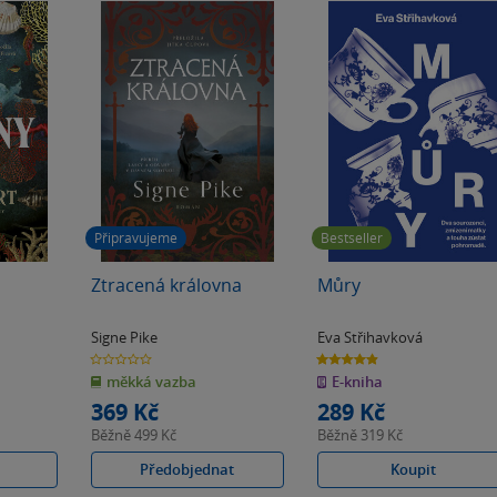
Připravujeme
Bestseller
Ztracená královna
Můry
Signe Pike
Eva Střihavková
0.0
4.9
z
z
měkká vazba
E-kniha
5
5
hvězdiček
hvězdiček
369 Kč
289 Kč
Běžně
499 Kč
Běžně
319 Kč
Předobjednat
Koupit