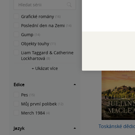
299 Kč
Běžně
399 Kč
Grafické romány
Předobjedn
(16)
Poslední den na Zemi
(14)
Gump
(14)
Objekty touhy
(11)
Liam Taggard & Catherine
Lockhartová
(8)
+ Ukázat více
Edice
Pes
(15)
Můj první polibek
(12)
Merch 1984
(4)
Toskánské dědic
Jazyk