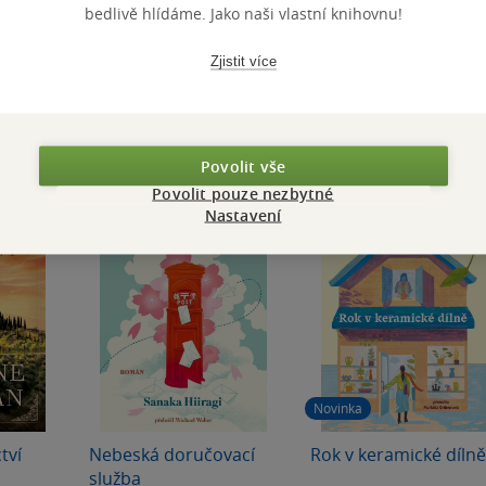
319 Kč
249 Kč
bedlivě hlídáme. Jako naši vlastní knihovnu!
Běžně
399 Kč
Běžně
299 Kč
at
Do košíku
Do košíku
Zjistit více
Povolit vše
Povolit pouze nezbytné
Nastavení
Novinka
tví
Nebeská doručovací
Rok v keramické dílně
služba