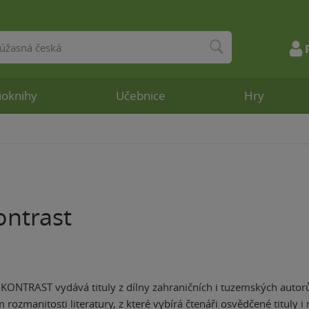
ioknihy
Učebnice
Hry
ontrast
. KONTRAST vydává tituly z dílny zahraničních i tuzemských autorů
zmanitosti literatury, z které vybírá čtenáři osvědčené tituly i n