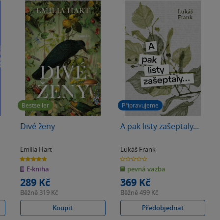
Bestseller
Připravujeme
Divé ženy
A pak listy zašeptaly...
Emilia Hart
Lukáš Frank
4.8
0.0
z
z
E-kniha
pevná vazba
5
5
hvězdiček
hvězdiček
289 Kč
369 Kč
Běžně
319 Kč
Běžně
499 Kč
Koupit
Předobjednat