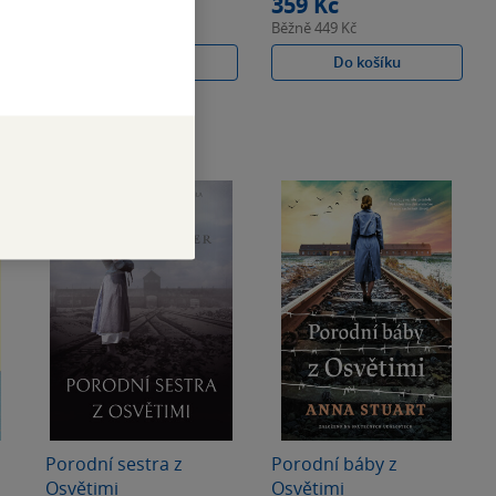
319 Kč
359 Kč
Běžně
399 Kč
Běžně
449 Kč
Do košíku
Do košíku
Porodní sestra z
Porodní báby z
Osvětimi
Osvětimi