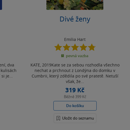
Divé ženy
Emilia Hart
4.8
z
pevná vazba
5
hvězdiček
ní, dva
KATE, 2019Kate se za sebou rozhodla všechno
 kulisách
nechat a prchnout z Londýna do domku v
si je...
Cumbrii, který zdědila po své pratetě. Netuší
však, že...
319 Kč
Běžně
399 Kč
Do košíku
Uložit do seznamu