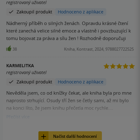
registrovaný uživatel
si představovala.
Zakoupil produkt
Hodnoceno z aplikace
Nádherný příběh o silných ženách. Opravdu krásné čtení
které zanechá velice silné emoce a vlastně i povzbuzující k
tomu bojovat za práva a sílu žen ! Rozhodně doporučuji
38
Kniha, Kontrast, 2024, 9788027722525
KARMELITKA
registrovaný uživatel
Zakoupil produkt
Hodnoceno z aplikace
Nevěděla jsem, co od knížky čekat, ale kniha byla pro mne
naprosto strhující. Osudy tří žen se četly sami, až mi bylo
na konci líto, že jsem knihu přečetla moc rychle.
Doporučuji každému, kdo chce alespoň na chvíli
Přečíst
více
prostřednictvím knihy opustit každodenní starostí
37
Kniha, Kontrast, 2024, 9788027722525
současné doby...
Načíst další hodnocení