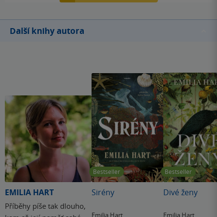
Další knihy autora
Bestseller
Bestseller
EMILIA HART
Sirény
Divé ženy
Příběhy píše tak dlouho,
Emilia Hart
Emilia Hart