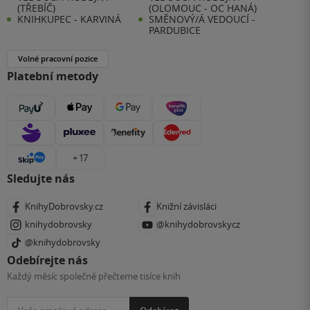
(TŘEBÍČ)
(OLOMOUC - OC HANÁ)
KNIHKUPEC - KARVINÁ
SMĚNOVÝ/Á VEDOUCÍ -
PARDUBICE
Volné pracovní pozice
Platební metody
+ 17
Sledujte nás
KnihyDobrovsky.cz
Knižní závisláci
knihydobrovsky
@knihydobrovskycz
@knihydobrovsky
Odebírejte nás
Každý měsíc společně přečteme tisíce knih