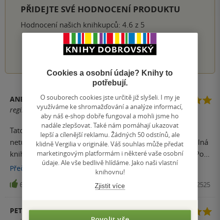
PŘIDEJTE SVÉ HODNOCENÍ PRODUKTU
Hodnocení našich knihkupců: 4.6 z 5
1
2
3
4
5
Cookies a osobní údaje? Knihy to
potřebují.
O souborech cookies jste určitě již slyšeli. I my je
ANETA GIERCZYNSKI
využíváme ke shromažďování a analýze informací,
registrovaný uživatel
aby náš e-shop dobře fungoval a mohli jsme ho
nadále zlepšovat. Také nám pomáhají ukazovat
Tato kniha mne neskutečně překvapila. Vlastně jsem
lepší a cílenější reklamu. Žádných 50 odstínů, ale
netušila, co čekat, ale naprosto si mne získala. Byla to silná
klidně Vergilia v originále. Váš souhlas může předat
marketingovým platformám i některé vaše osobní
kniha. Nebudu kecat, několikrát mne rozbrečela. Dost! Po
údaje. Ale vše bedlivě hlídáme. Jako naši vlastní
dočtení jsem též žasla nad tím, jak perfektně to celé do
Přečíst
více
knihovnu!
sebe zapadlo. Ještě pár dní poté jsem si ji v sobě
63
Kniha, Kontrast, 2024, 9788027722525
Zjistit více
zpracovávala a doteď se k ní v hlavě vracím. Zanechala ve
mne rozhodně nějakou stopu v tom pozitivním slova
PETRA TURNOVÁ
smyslu. Rozhodně doporučuju! A jakmile autorce vyjde
Povolit vše