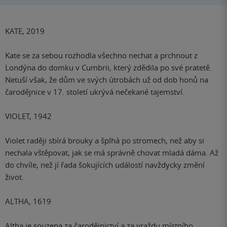
KATE, 2019
Kate se za sebou rozhodla všechno nechat a prchnout z
Londýna do domku v Cumbrii, který zdědila po své pratetě.
Netuší však, že dům ve svých útrobách už od dob honů na
čarodějnice v 17. století ukrývá nečekané tajemství.
VIOLET, 1942
Violet raději sbírá brouky a šplhá po stromech, než aby si
nechala vštěpovat, jak se má správně chovat mladá dáma. Až
do chvíle, než jí řada šokujících událostí navždycky změní
život.
ALTHA, 1619
Altha je souzena za čarodějnictví a za vraždu místního