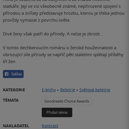
statkáře. Její ve vsi všeobecně známé, nepřirozené spojení s
přírodou a zvířaty představuje hrozbu, kterou je třeba jednou
provždy vymazat z povrchu světa.
Divé ženy však patří do přírody. A nelze je zkrotit...
V tomto dechberoucím románu o ženské houževnatosti a
obrozující síle přírody se napříč pěti staletími splétají příběhy
tří žen.
Sdílet
KATEGORIE
E-knihy
»
Beletrie
»
Světová beletrie
TÉMATA
Goodreads Choice Awards
Přidat téma
NAKLADATEL
Kontrast