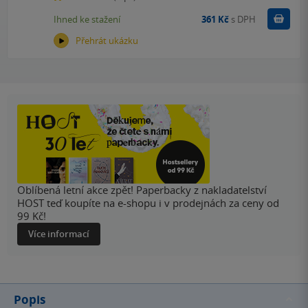
Koupit
Ihned ke stažení
361 Kč
s DPH
Přehrát ukázku
Oblíbená letní akce zpět! Paperbacky z nakladatelství
HOST teď koupíte na e-shopu i v prodejnách za ceny od
99 Kč!
Více informací
Popis