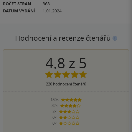
POČET STRAN
368
DATUM VYDÁNÍ
1.01.2024
Hodnocení a recenze čtenářů
4.8
z
5
220
hodnocení čtenářů
180×
5 hvězdiček
32×
4 hvězdičky
8×
3 hvězdičky
0×
2 hvězdičky
0×
1 hvezdička