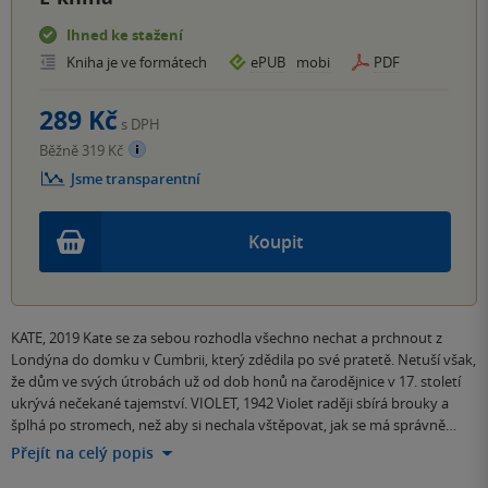
Ihned ke stažení
Kniha je ve formátech
ePUB
mobi
PDF
289 Kč
s DPH
Běžně 319 Kč
Jsme transparentní
Koupit
KATE, 2019 Kate se za sebou rozhodla všechno nechat a prchnout z
Londýna do domku v Cumbrii, který zdědila po své pratetě. Netuší však,
že dům ve svých útrobách už od dob honů na čarodějnice v 17. století
ukrývá nečekané tajemství. VIOLET, 1942 Violet raději sbírá brouky a
šplhá po stromech, než aby si nechala vštěpovat, jak se má správně…
Přejít na celý popis