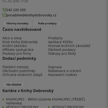
Po–Pá:
8:00–17:00
542 220 320
poradime@knihydobrovsky.cz
Všechny kontakty
Naše prodejny
Často navštěvované
Akce a slevy
Prodejny
Klub Knihy Dobrovský
Aplikace KDčko
Knižní závisláci
Festival knižních závisláků
Affiliate spolupráce
Dárkové poukazy
Poukazy pro firmy
Nákupy pro školy
Dodací podmínky
Platební metody
Doprava
Obchodní podmínky
Reklamace a vrácení
Ochrana osobních údajů
Nastavení cookies
Vše důležité
Kariéra v Knihy Dobrovský
KNIHKUPEC - BRNO (Galerie
KNIHKUPEC (TŘEBÍČ)
Vaňkovka)
VEDOUCÍ PRODEJNY
VEDOUCÍ PRODEJNY