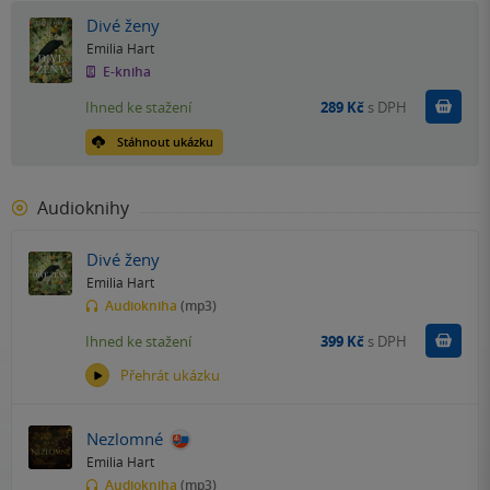
Divé ženy
Emilia Hart
E-kniha
Koupit
Ihned ke stažení
289 Kč
s DPH
Stáhnout ukázku
Audioknihy
Divé ženy
Emilia Hart
Audiokniha
(mp3)
Koupit
Ihned ke stažení
399 Kč
s DPH
Přehrát ukázku
Nezlomné
Emilia Hart
Audiokniha
(mp3)