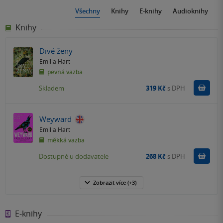
Všechny
Knihy
E-knihy
Audioknihy
Knihy
Divé ženy
Emilia Hart
pevná vazba
Do k
Skladem
319 Kč
s DPH
Weyward
Emilia Hart
měkká vazba
Do k
Dostupné u dodavatele
268 Kč
s DPH
Zobrazit
více
(+3)
E-knihy