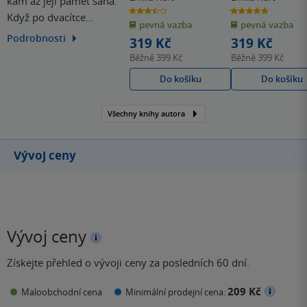
kam až její paměť sahá.
3.5
4.8
Když po dvacítce
z
z
pevná vazba
pevná vazba
5
5
hvězdiček
hvězdiček
prodělala mrtvici,
Podrobnosti
319 Kč
319 Kč
rozhodla se jít si za svým
Běžně
399 Kč
Běžně
399 Kč
dětským snem a stát se
Do košíku
Do košíku
spisovatelkou.
Všechny knihy autora
Vývoj ceny
Vývoj ceny
Získejte přehled o vývoji ceny za posledních 60 dní.
209 Kč
Maloobchodní cena
Minimální prodejní cena: