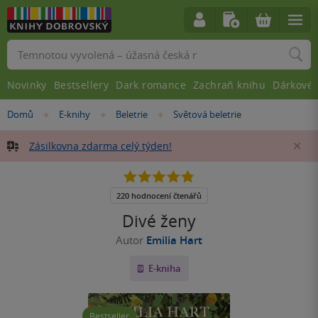
Vyhledávání
Novinky
Bestsellery
Dark romance
Zachraň knihu
Dárkové 
Nacházíte
Domů
E-knihy
Beletrie
Světová beletrie
»
»
»
se
zde:
Zásilkovna zdarma celý týden!
Za
4.8
z
5
220 hodnocení čtenářů
hvězdiček
Divé ženy
Autor
Emilia Hart
E-kniha
Bestseller