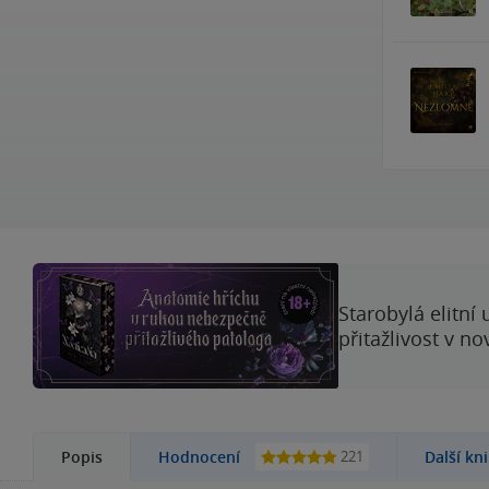
Starobylá elitní
přitažlivost v n
221
Popis
Hodnocení
Další kn