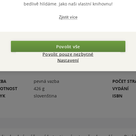
bedlivě hlídáme. Jako naši vlastní knihovnu!
epletá príbehy
trhujúci príbeh,
Zjistit více
niť život ľudí.
 2023) preložila
Povolit vše
Povolit pouze nezbytné
Nastavení
ZBA
pevná vazba
POČET ST
OTNOST
426 g
VYDÁNÍ
ZYK
slovenština
ISBN