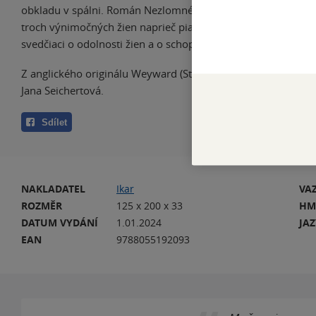
obkladu v spálni. Román Nezlomné, v ktorom Emilia Hart pr
troch výnimočných žien naprieč piatimi storočiami, ponúka s
svedčiaci o odolnosti žien a o schopnosti prírodného sveta me
Z anglického originálu Weyward (St. Martin’s Press, New York
Jana Seichertová.
Sdílet
NAKLADATEL
Ikar
VA
ROZMĚR
125 x 200 x 33
HM
DATUM VYDÁNÍ
1.01.2024
JA
EAN
9788055192093