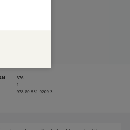
RAN
376
1
978-80-551-9209-3