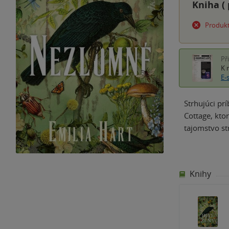
Kniha (
Produkt
Př
K 
E-
Strhujúci pr
Cottage, ktor
tajomstvo s
Knihy