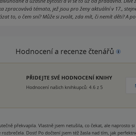
ivuhodné a úžasné bytosti a ví se to už od pradávna. Divé ž
a zpracovává témata, jež jsou pro ženy aktuální v 17., stejně j
zat to, o čem sní? Může si zvolit, zda mít, či nemít děti? 
Hodnocení a recenze čtenářů
ček
PŘIDEJTE SVÉ HODNOCENÍ KNIHY
Hodnocení našich knihkupců: 4.6 z 5
řekvapila. Vlastně jsem netušila, co čekat, ale naprosto si mne získala. Byla to si
 rozbrečela. Dost! Po dočtení jsem též žasla nad tím, jak perfektn