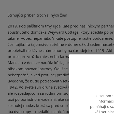
Strhujúci príbeh troch silných žien
2019: Pod pláštikom tmy ujde Kate pred násilníckym partn
spustnutého domčeka Weyward Cottage, ktorý zdedila po pra
takmer vôbec nepamätá. V Kate postupne rastie podozrenie, ž
čosi tajila. To tajomstvo striehne v dome už od sedemnásteh
prebiehali neslávne známe honby na čarodejnice. 1619: Alth
proces pre vraždu miestneho farmára, ktorého na smrť ušliap
Matka ju v detstve naučila kúzla, tie však nespočívajú v čarov
hlbokom poznaní prírody. Odlišné ženy sa však vždy považov
nebezpečné, a keď proti nej predložia dôkazy o čarodejníctve,
uvedomí, že bude potrebovať všetku svoju silu, aby sa udrža
1942: Vo svete zúri druhá svetová vojna a Violet je uväznen
ale rozpadajúcom sa rodinnom sídle. Zviazaná spoločenský
O souborec
túži po poriadnom vzdelaní, aké sa dostáva jej bratovi, ale a
informací
zosnulej matke, ktorá sa pred smrťou údajne zbláznila. Violet
pomáhají ukazo
iba dve stopy – medailón s iniciálou W a slovo „Weyward“ v
Váš souhla