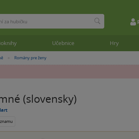
ioknihy
Učebnice
Hry
ně
Romány pre ženy
»
mné (slovensky)
Hart
seznamu