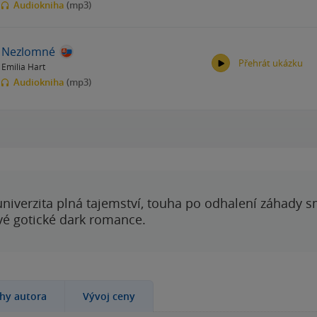
Audiokniha
(mp3)
Nezlomné
Přehrát ukázku
Emilia Hart
00:00
00:00
Audiokniha
(mp3)
00:00
00:00
 univerzita plná tajemství, touha po odhalení záhady 
ové gotické dark romance.
ihy autora
Vývoj ceny