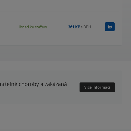
Koupit
Ihned ke stažení
361 Kč
s DPH
smrtelné choroby a zakázaná
Více informací