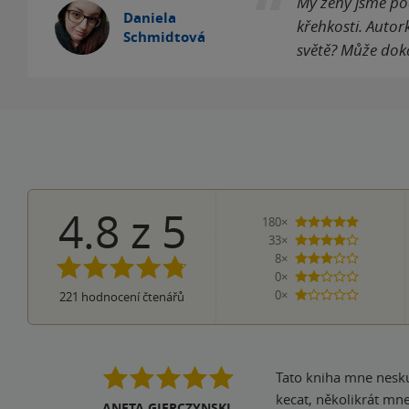
My ženy jsme pod
Daniela
křehkosti. Autork
Schmidtová
světě? Může doká
4.8
z
5
180×
5 hvězdi
33×
4 hvězdičky
8×
3 hvězdičky
0×
2 hvězdičky
0×
221
hodnocení čtenářů
1 hvezdička
Tato kniha mne neskutečně p
kecat, několikrát mne
ANETA GIERCZYNSKI