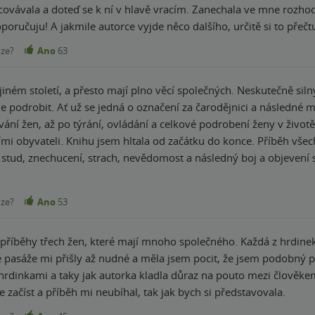
racovávala a doteď se k ní v hlavě vracím. Zanechala ve mne rozh
ně doporučuju! A jakmile autorce vyjde něco dalšího, určitě si to přečt
nze?
Ano
63
přesto mají plno věcí společných. Neskutečně silný příběh o boji žen proti mužům. Muži se žen
e je podrobit. Ať už se jedná o označení za čarodějnici a následné
 až po týrání, ovládání a celkové podrobení ženy v životě muže. Tyto tři ženy ale bojují a
běh všech žen byl neskutečný, prožívala jsem s nimi
 stud, znechucení, strach, nevědomost a následný boj a objevení sa
é se určitě v budoucnu vrátím. Silný příběh se silnými ženami.
nze?
Ano
53
3 příběhy třech žen, které mají mnoho společného. Každá z hrdine
asáže mi přišly až nudné a měla jsem pocit, že jsem podobný příběh už někde 
i a taky jak autorka kladla důraz na pouto mezi člověkem a přírodou. Celkově se mi
začíst a příběh mi neubíhal, tak jak bych si představovala.