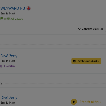
WEYWARD PB
Emilia Hart
měkká vazba
Zobrazit
více
(+3)
Divé ženy
Emilia Hart
Stáhnout ukázku
E-kniha
hy
Divé ženy
Přehrát ukázku
Emilia Hart