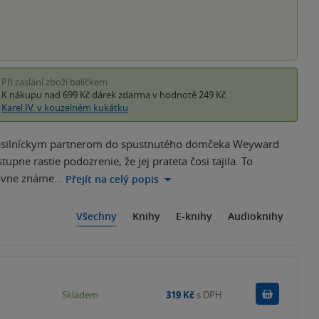
Při zaslání zboží balíčkem
K nákupu nad 699 Kč
dárek zdarma
v hodnotě 249 Kč
Karel IV. v kouzelném kukátku
d násilníckym partnerom do spustnutého domčeka Weyward
pne rastie podozrenie, že jej prateta čosi tajila. To
lávne známe…
Přejít na celý popis
Všechny
Knihy
E-knihy
Audioknihy
Do košík
Skladem
319 Kč
s DPH