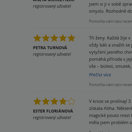
jsem si ji v sobě zp
registrovaný uživatel
smyslu. Rozhod
Pomohla vám tato rece
Tři ženy. Každá žije v jiném století, a 
vždy báli a snažili s
PETRA TURNOVÁ
vytyčení jasného chování žen,
registrovaný uživatel
pomáhá příroda s jejími obyvateli. Knihu jsem hltala od začátku do konce. Pří
vše – bolest, smutek,
Skvělá kniha, ke kter
Přečíst
více
Pomohla vám tato rece
V knize se prolínají 
získala Altha. Některé p
ESTER FLORIÁNOVÁ
magické pouto mezi hrdinkam
registrovaný uživatel
měla jsem problém se 