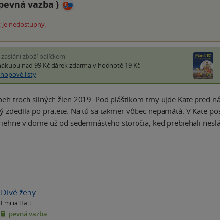
pevná vazba
)
 je nedostupný.
i zaslání zboží balíčkem
nákupu nad 99 Kč
dárek zdarma
v hodnotě 19 Kč
shopové listy
íbeh troch silných žien 2019: Pod pláštikom tmy ujde Kate pre
ý zdedila po pratete. Na tú sa takmer vôbec nepamätá. V Kate postu
triehne v dome už od sedemnásteho storočia, keď prebiehali nes
Divé ženy
Emilia Hart
pevná vazba