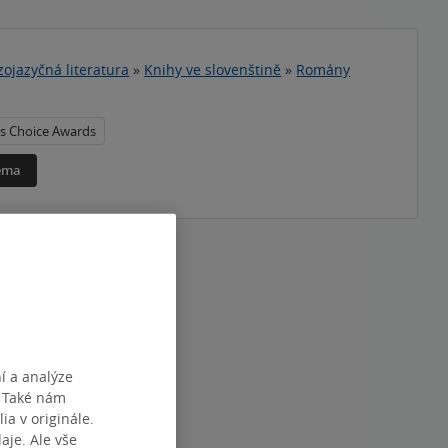
zojazyčná literatura
»
Knihy ve slovenštině
»
Romány
s Choice Awards
téma
í a analýze
. Také nám
ia v originále.
je. Ale vše