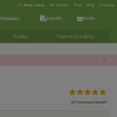
Akce a slevy
Vše důležité
Klub
Blog
Prodejny
E-košík
Košík
Přihlášení
Hračky
Papírnictví a dárky
Zav
4.8
z
5
221 hodnocení čtenářů
hvězdi