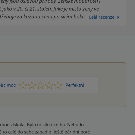
eny jsou oslavou přírody, ženské moudrosti i
ako v 20. či 21. století. Jaké je místo ženy ve
A potřebuje za každou cenu po svém boku muže?
Celá recenze
1
2
3
4
5
Nic moc
Perfektní
lná kniha. Nebudu
ě to celé do sebe zapadlo. Ještě pár dní poté