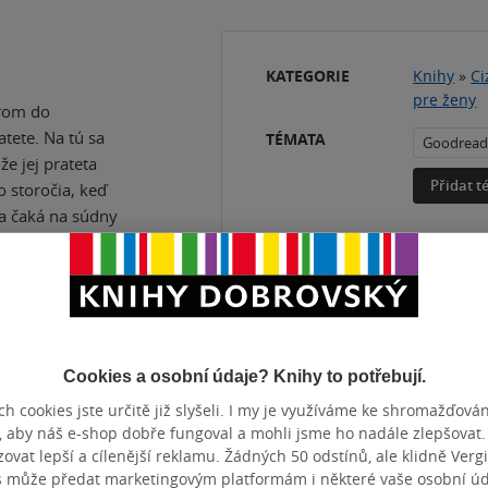
KATEGORIE
Knihy
»
Ci
pre ženy
erom do
tete. Na tú sa
TÉMATA
Goodread
e jej prateta
Přidat 
o storočia, keď
a čaká na súdny
alo stádo kráv.
aní, ale v
ali za
 Altha si
la na slobode.
á v pôsobivom,
Cookies a osobní údaje? Knihy to potřebují.
mi konvenciami
h cookies jste určitě již slyšeli. I my je využíváme ke shromažďován
j po dávno
, aby náš e-shop dobře fungoval a mohli jsme ho nadále zlepšovat
 po nej našla
vat lepší a cílenější reklamu. Žádných 50 odstínů, ale klidně Vergil
yškriabané do
s může předat marketingovým platformám i některé vaše osobní úda