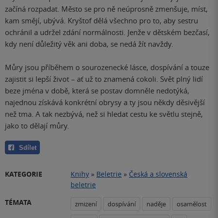
začíná rozpadat. Město se pro ně neúprosně zmenšuje, míst,
kam smějí, ubývá. Kryštof dělá všechno pro to, aby sestru
ochránil a udržel zdání normálnosti. Jenže v dětském bezčasí,
kdy není důležitý věk ani doba, se nedá žít navždy.
Můry jsou příběhem o sourozenecké lásce, dospívání a touze
zajistit si lepší život – ať už to znamená cokoli. Svět plný lidí
beze jména v době, která se postav domněle nedotýká,
najednou získává konkrétní obrysy a ty jsou někdy děsivější
než tma. A tak nezbývá, než si hledat cestu ke světlu stejně,
jako to dělají můry.
Sdílet
KATEGORIE
Knihy
»
Beletrie
»
Česká a slovenská
beletrie
TÉMATA
zmizení
dospívání
naděje
osamělost