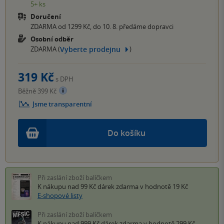
5+ ks
Doručení
ZDARMA od 1299 Kč, do 10. 8. předáme dopravci
Osobní odběr
Vyberte prodejnu
ZDARMA (
)
319 Kč
s DPH
Běžně 399 Kč
Jsme transparentní
Do košíku
Při zaslání zboží balíčkem
K nákupu nad 99 Kč
dárek zdarma
v hodnotě 19 Kč
E-shopové listy
Při zaslání zboží balíčkem
K nákupu nad 999 Kč
dárek zdarma
v hodnotě 299 Kč