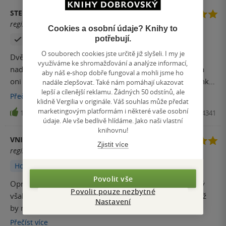
STEFANI
registrovaný uživatel
Cookies a osobní údaje? Knihy to
potřebují.
Zakoupil produkt
Hodnoceno z aplikace
O souborech cookies jste určitě již slyšeli. I my je
Dvě malé děti, Kryštof a Ida mají jen maminku, kterou
využíváme ke shromažďování a analýze informací,
nadevšechno milují. Jednoho dne ale maminka odejde a
aby náš e-shop dobře fungoval a mohli jsme ho
oni zůstanou doma samy a mají se tvářit, že tam maminka
nadále zlepšovat. Také nám pomáhají ukazovat
lepší a cílenější reklamu. Žádných 50 odstínů, ale
stále je. Kryštof se ze všech sil snaží o sebe i Idu postarat,
Přečíst
více
klidně Vergilia v originále. Váš souhlas může předat
shání jídlo, peníze a řeší věci, které by děti vůbec řešit
marketingovým platformám i některé vaše osobní
12
Kniha, Kontrast, 2026, 9788027764341
neměly a ikdyž se mu strašně stýská, snaží se být statečný
údaje. Ale vše bedlivě hlídáme. Jako naši vlastní
a utěšuje Idu. Čas plyne a i přes všechnu Kryštofovu snahu
knihovnu!
VNICOVA
si dospělí začnou všímat, že u nich asi není něco v
Zjistit více
registrovaný uživatel
pořádku. V momentě, kdy Ida onemocní a musí do
Hodnoceno z aplikace
nemocnice všechno praskne. Příběh je velmi bolestivý,
citlivý, plný bezmoci, vzteku lásky i soucitu a myslim, že
Povolit vše
Opravdu krásně napsaný poněkud smutný příběh, který
ještě dlouho mi bude ležet v hlavě
Povolit pouze nezbytné
však odráží realitu dané doby a neprozradí nic dříve, než
Nastavení
by měl. Emocionální koktejl a spor pochopení a
nepochopení ve mě po dočtení zatím zůstává.
Přečíst
více