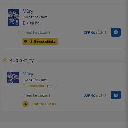
Můry
Eva Střihavková
E-kniha
Koupit
Ihned ke stažení
289 Kč
s DPH
Stáhnout ukázku
Audioknihy
Můry
Eva Střihavková
Audiokniha
(mp3)
Koupit
Ihned ke stažení
339 Kč
s DPH
Přehrát ukázku