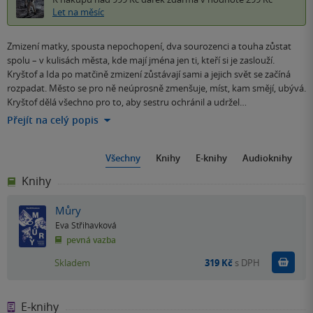
Let na měsíc
Zmizení matky, spousta nepochopení, dva sourozenci a touha zůstat
spolu – v kulisách města, kde mají jména jen ti, kteří si je zaslouží.
Kryštof a Ida po matčině zmizení zůstávají sami a jejich svět se začíná
rozpadat. Město se pro ně neúprosně zmenšuje, míst, kam smějí, ubývá.
Kryštof dělá všechno pro to, aby sestru ochránil a udržel…
Přejít na celý popis
Všechny
Knihy
E-knihy
Audioknihy
Knihy
Můry
Eva Střihavková
pevná vazba
Do k
Skladem
319 Kč
s DPH
E-knihy