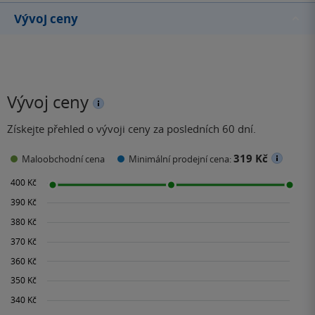
své rodině poznamenané
Vývoj ceny
příbuzenstvím s Lídou…
Vývoj ceny
Získejte přehled o vývoji ceny za posledních 60 dní.
319 Kč
Maloobchodní cena
Minimální prodejní cena: