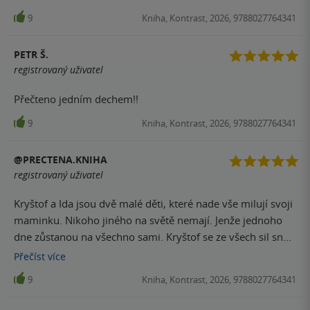
9
Kniha, Kontrast, 2026, 9788027764341
PETR Š.
registrovaný uživatel
Přečteno jedním dechem!!
9
Kniha, Kontrast, 2026, 9788027764341
@PRECTENA.KNIHA
registrovaný uživatel
Kryštof a Ida jsou dvě malé děti, které nade vše milují svoji
maminku. Nikoho jiného na světě nemají. Jenže jednoho
dne zůstanou na všechno sami. Kryštof se ze všech sil snaží
postarat o sebe i o svoji sestřičku. Shání jídlo, utěšuje Idu,
Přečíst
více
přestože má sám obrovský strach, a řeší situace, které by
9
Kniha, Kontrast, 2026, 9788027764341
malé dítě nikdy řešit nemělo. Snaží se být hlavně hodný
kluk a všechno udělat správně, aby na něj maminka byla