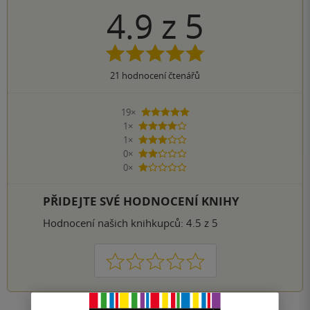
4.9
z
5
21
hodnocení čtenářů
19×
5 hvězdiček
1×
4 hvězdičky
1×
3 hvězdičky
0×
2 hvězdičky
0×
1 hvezdička
PŘIDEJTE SVÉ HODNOCENÍ KNIHY
Hodnocení našich knihkupců: 4.5 z 5
1
2
3
4
5