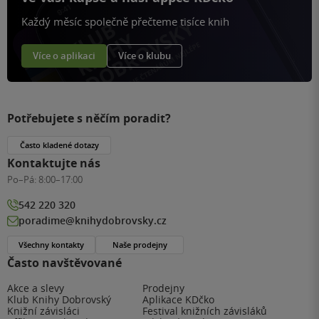
Každý měsíc společně přečteme tisíce knih
Více o aplikaci
Více o klubu
Potřebujete s něčím poradit?
Často kladené dotazy
Kontaktujte nás
Po–Pá:
8:00–17:00
542 220 320
poradime@knihydobrovsky.cz
Všechny kontakty
Naše prodejny
Často navštěvované
Akce a slevy
Prodejny
Klub Knihy Dobrovský
Aplikace KDčko
Knižní závisláci
Festival knižních závisláků