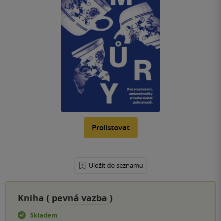
Prolistovat
Uložit do seznamu
Kniha (
pevná vazba
)
Skladem