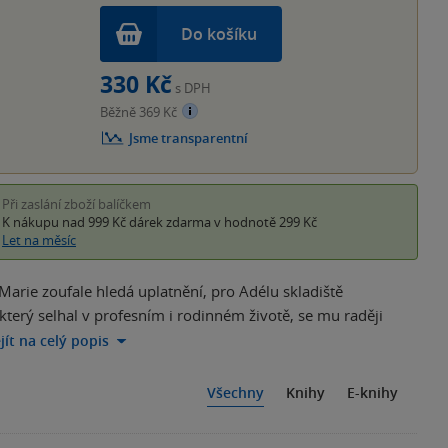
Do košíku
330 Kč
s DPH
Běžně 369 Kč
Jsme transparentní
Při zaslání zboží balíčkem
K nákupu nad 999 Kč
dárek zdarma
v hodnotě 299 Kč
Let na měsíc
Marie zoufale hledá uplatnění, pro Adélu skladiště
který selhal v profesním i rodinném životě, se mu raději
jít na celý popis
Všechny
Knihy
E-knihy