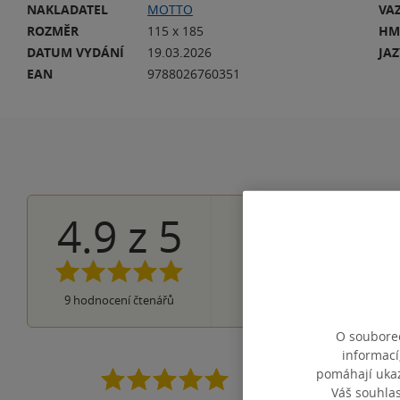
NAKLADATEL
MOTTO
VA
ROZMĚR
115 x 185
HM
DATUM VYDÁNÍ
19.03.2026
JA
EAN
9788026760351
4.9
z
5
8×
5 hvězdiček
1×
4 hvězdičky
0×
3 hvězdičky
0×
2 hvězdičky
0×
9
hodnocení čtenářů
1 hvezdička
O souborec
informací
pomáhají ukazo
Knížka se mi četla d
Váš souhla