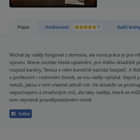
9
Popis
Hodnocení
Další knih
Michal by raději fungoval z domova, ale nová práce je pro ně
výzvou. Marie zoufale hledá uplatnění, pro Adélu skladiště p
rozjezd kariéry, Tereza v něm konečně nachází bezpečí. A Rob
v profesním i rodinném životě, se mu raději vyhýbá. Stejně ja
netuší, jakou v tom vlastně sehrál roli. Ve skladišti se prolína
nepochopení a zmařených snů, ale taky naděje, která se můž
tom nejméně pravděpodobném místě.
Sdílet