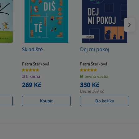
Následu
Skladiště
Dej mi pokoj
Petra Štarková
Petra Štarková
4.9
4.8
z
z
E-kniha
pevná vazba
5
5
hvězdiček
hvězdiček
269 Kč
330 Kč
Běžně
369 Kč
Koupit
Do košíku