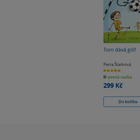
Tom dává gól!
Petra Štarková
5.0
z
pevná vazba
5
hvězdiček
299 Kč
Do košíku