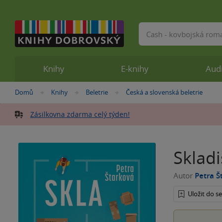
Vyhledávání
Knihy
E-knihy
Aud
Nacházíte
Domů
Knihy
Beletrie
Česká a slovenská beletrie
»
»
»
se
zde:
Zásilkovna zdarma celý týden!
Skladi
Autor
Petra Š
Uložit do 