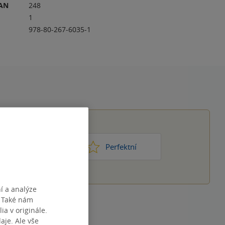
RAN
248
1
978-80-267-6035-1
1
2
3
4
5
ic moc
Perfektní
í a analýze
. Také nám
ia v originále.
je. Ale vše