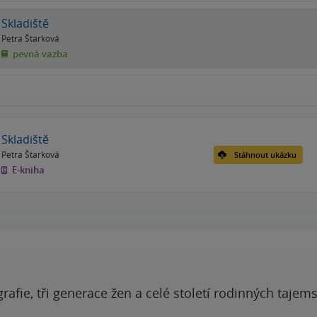
Skladiště
Petra Štarková
pevná vazba
Skladiště
Petra Štarková
Stáhnout ukázku
E-kniha
grafie, tři generace žen a celé století rodinných tajem