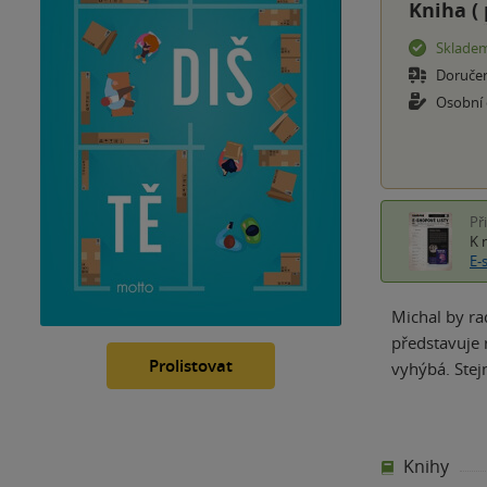
Kniha (
Sklade
Doruče
Osobní
Př
K 
E-
Michal by ra
představuje 
Prolistovat
vyhýbá. Stejn
Knihy