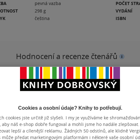
ZBA
pevná vazba
POČET ST
OTNOST
298 g
VYDÁNÍ
ZYK
čeština
ISBN
Hodnocení a recenze čtenářů
PŘIDEJTE SVÉ HODNOCENÍ KNIHY
N
Hodnocení našich knihkupců: 0.0 z 5
Cookies a osobní údaje? Knihy to potřebují.
h cookies jste určitě již slyšeli. I my je využíváme ke shromažďován
, aby náš e-shop dobře fungoval a mohli jsme ho nadále zlepšovat
vat lepší a cílenější reklamu. Žádných 50 odstínů, ale klidně Vergil
obře. Asi budu #teammichal
s může předat marketingovým platformám i některé vaše osobní úda