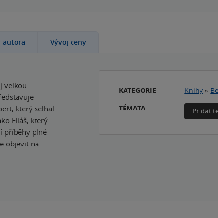
y autora
Vývoj ceny
j velkou
KATEGORIE
Knihy
»
Be
ředstavuje
TÉMATA
ert, který selhal
Přidat 
ko Eliáš, který
jí příběhy plné
e objevit na