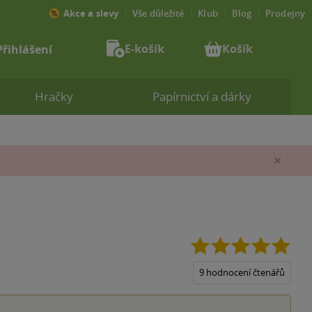
Akce a slevy
Vše důležité
Klub
Blog
Prodejny
E-košík
Košík
Přihlášení
Hračky
Papírnictví a dárky
Zav
4.9
z
5
9 hodnocení čtenářů
hvěz