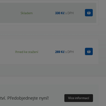
Do košík
Skladem
330 Kč
s DPH
Koupit
Ihned ke stažení
269 Kč
s DPH
ství. Předobjednejte nyní!
Více informací