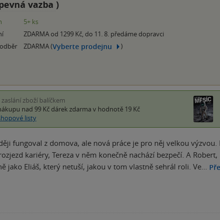
pevná vazba
)
m
5+ ks
ní
ZDARMA od 1299 Kč, do 11. 8. předáme dopravci
Vyberte prodejnu
 odběr
ZDARMA (
)
i zaslání zboží balíčkem
nákupu nad 99 Kč
dárek zdarma
v hodnotě 19 Kč
shopové listy
ději fungoval z domova, ale nová práce je pro něj velkou výzvou. 
rozjezd kariéry, Tereza v něm konečně nachází bezpečí. A Robert, 
ě jako Eliáš, který netuší, jakou v tom vlastně sehrál roli. Ve…
Pře