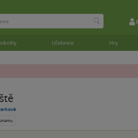
ioknihy
Učebnice
Hry
ště
tarková
seznamu