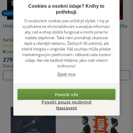
Cookies a osobní údaje? Knihy to
potřebují.
Novinka
Připravujeme
O souborech cookies jste určitě již slyšeli. I my je
Uneseni
Jako lapit divokého ptáčka
využíváme ke shromažďování a analýze informací,
aby náš e-shop dobře fungoval a mohli jsme ho
nadále zlepšovat. Také nám pomáhají ukazovat
Karl Johnsson
,
Oskar Källner
Brooke Fast
lepší a cílenější reklamu. Žádných 50 odstínů, ale
0.0
0.0
z
z
klidně Vergilia v originále. Váš souhlas může předat
pevná vazba
měkká vazba
5
5
marketingovým platformám i některé vaše osobní
hvězdiček
hvězdiček
279 Kč
369 Kč
údaje. Ale vše bedlivě hlídáme. Jako naši vlastní
knihovnu!
Běžně
349 Kč
Běžně
499 Kč
Zjistit více
Do košíku
Předobjednat
Povolit vše
Povolit pouze nezbytné
Nastavení