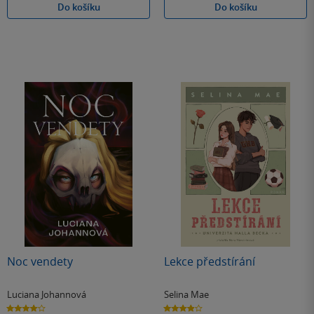
Do košíku
Do košíku
Noc vendety
Lekce předstírání
Luciana Johannová
Selina Mae
4.0
3.9