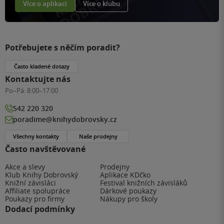
Více o aplikaci
Více o klubu
Potřebujete s něčím poradit?
Často kladené dotazy
Kontaktujte nás
Po–Pá:
8:00–17:00
542 220 320
poradime@knihydobrovsky.cz
Všechny kontakty
Naše prodejny
Často navštěvované
Akce a slevy
Prodejny
Klub Knihy Dobrovský
Aplikace KDčko
Knižní závisláci
Festival knižních závisláků
Affiliate spolupráce
Dárkové poukazy
Poukazy pro firmy
Nákupy pro školy
Dodací podmínky