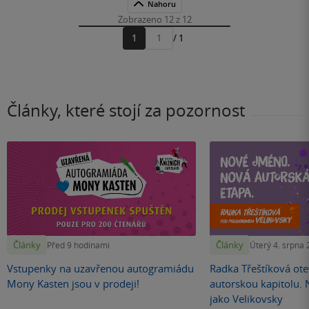
Nahoru
Zobrazeno 12 z 12
1
/ 1
Přejít
na
stránku
Články, které stojí za pozornost
Články
Články
Před 9 hodinami
Úterý 4. srpna
Vstupenky na uzavřenou autogramiádu
Radka Třeštíková otev
Mony Kasten jsou v prodeji!
autorskou kapitolu.
jako Velikovsky