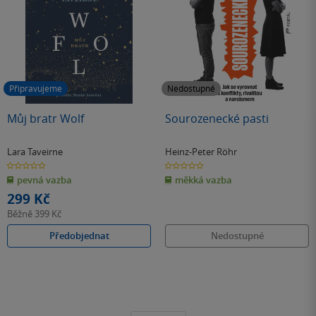
Připravujeme
Nedostupné
Můj bratr Wolf
Sourozenecké pasti
Lara Taveirne
Heinz-Peter Röhr
0.0
0.0
z
z
pevná vazba
měkká vazba
5
5
hvězdiček
hvězdiček
299 Kč
Běžně
399 Kč
Předobjednat
Nedostupné