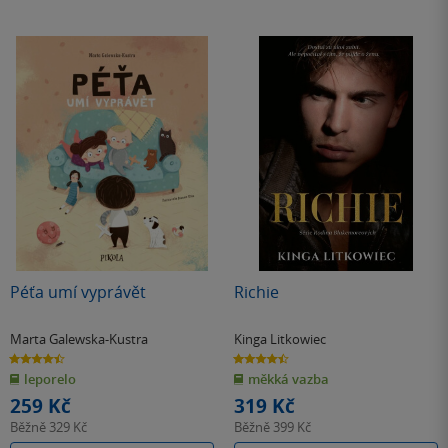
Péťa umí vyprávět
Richie
Marta Galewska-Kustra
Kinga Litkowiec
4.5
4.5
z
z
leporelo
měkká vazba
5
5
hvězdiček
hvězdiček
259 Kč
319 Kč
Běžně
329 Kč
Běžně
399 Kč