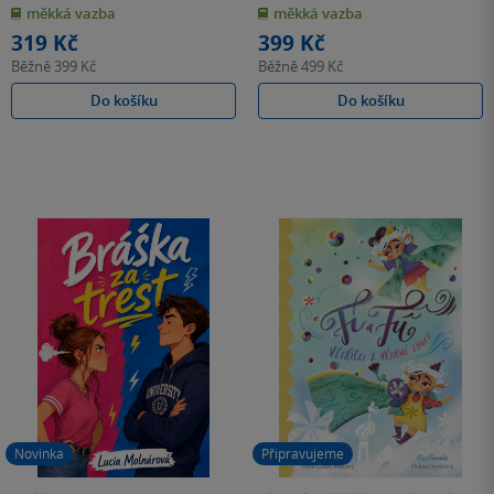
z
z
měkká vazba
měkká vazba
5
5
hvězdiček
hvězdiček
319 Kč
399 Kč
Běžně
399 Kč
Běžně
499 Kč
Do košíku
Do košíku
Novinka
Připravujeme