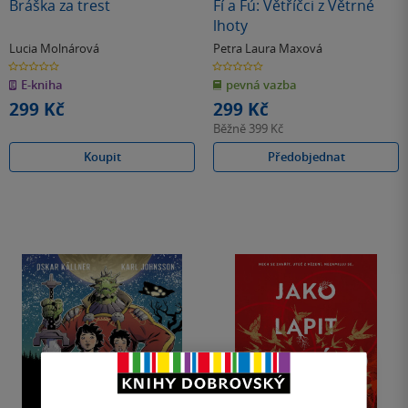
Bráška za trest
Fí a Fú: Větříčci z Větrné
lhoty
Lucia Molnárová
Petra Laura Maxová
0.0
0.0
z
z
E-kniha
pevná vazba
5
5
hvězdiček
hvězdiček
299 Kč
299 Kč
Běžně
399 Kč
Koupit
Předobjednat