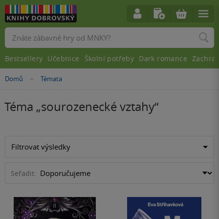
Vyhledávání
Bestsellery
Učebnice
Školní potřeby
Dark romance
Zachra
Domů
Témata
»
Téma „
sourozenecké vztahy
“
Filtrovat výsledky
Seřadit: