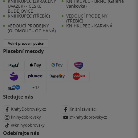
KNIHKUPEC (ZKRÁCENÝ
KNIHKUPEC - BRNO (Galerie
ÚVAZEK) - ČESKÉ
Vaňkovka)
BUDĚJOVICE
KNIHKUPEC (TŘEBÍČ)
VEDOUCÍ PRODEJNY
(TŘEBÍČ)
VEDOUCÍ PRODEJNY
KNIHKUPEC - KARVINÁ
(OLOMOUC - OC HANÁ)
Volné pracovní pozice
Platební metody
+ 17
Sledujte nás
KnihyDobrovsky.cz
Knižní závisláci
knihydobrovsky
@knihydobrovskycz
@knihydobrovsky
Odebírejte nás