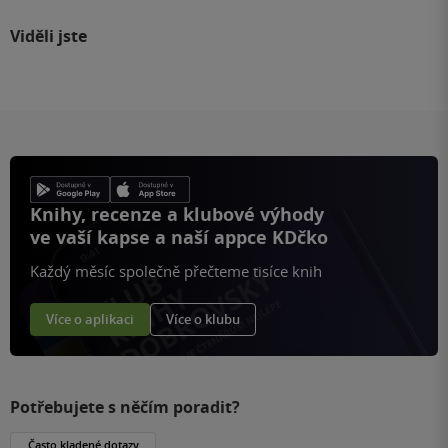
Viděli jste
Knihy, recenze a klubové výhody
ve vaší kapse a naší appce KDčko
Každý měsíc společně přečteme tisíce knih
Více o aplikaci
Více o klubu
Potřebujete s něčím poradit?
Často kladené dotazy