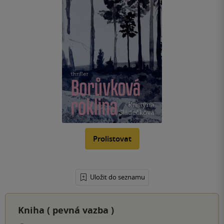
Prolistovat
Uložit do seznamu
Kniha (
pevná vazba
)