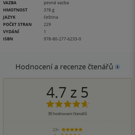
VAZBA
pevná vazba
HMOTNOST
378 g
JAZYK
čeština
POČET STRAN
229
VYDÁNÍ
1
ISBN
978-80-277-6233-0
Hodnocení a recenze čtenářů
4.7
z
5
30
hodnocení čtenářů
23×
5 hvězdiček