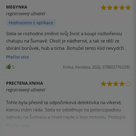
pohodové napínavé čtení.
MEGYNKA
registrovaný uživatel
Hodnoceno z aplikace
Stela se rozhodne změnit svůj život a koupí rozbořenou
chalupu na Šumavě. Okolí je nádherné, a tak se těší ze
sbírání borůvek, hub a ticha. Bohužel tento klid nevydrží
dlouho. Chalupa je totiž opředena minulostí, která nehodlá
Přečíst
více
utichnout... . Tohle bylo TAK KRÁSNÝ! Kniha se moc pěkně
5
Kniha, Vendeta, 2026, 9788027762330
četla a postavy byly krásně vykresleny. Děj ubýhal pomalu
a jemně, jako tichá řeka uprostřed lesa. Zároveň byl ale
PRECTENA.KNIHA
dravý a zajímavý a valil se přes všechna borůvčí jak nejlépe
registrovaný uživatel
dovedl. . Moc se mi líbila vykreslenost prostředí i
charaktery postav, nejvíce pak Dominik. Byl to zajímavý
Tohle byla přesně ta odpočinková detektivka na víkend,
pohled do duše. Nikdo se nechoval divně ani hloupě,
kterou mám ráda. Stela se odstěhuje na polorozpadlou
kapitoly byly příjemně krátké. Moc pěkný thriller.
samotu na Šumavu a hned najde v lese mrtvolu. Postupně
se seznamuje s lidmi z vesnice a zjišťuje, že v její chalupě
Přečíst
více
nejspíš straší. Nebo ne? Kdo je vrah dívky z lesa, kam se
4
Kniha, Vendeta, 2026, 9788027762330