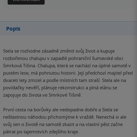
Popis
Stela se rozhodne zásadně změnit svůj život a kupuje
rozbořenou chalupu v zapadlé pohraniční šumavské obci
Smrková Tišina. Chalupa, která se nachází na úplné samotě v
pustém lese, má pohnutou historii. Její předchozí majitel před
dvaceti lety zmizel a podle místních tam straší. Stela ale na
povídačky nevěří, plánuje rekonstrukci a plná elánu se
zapojuje do života ve Smrkové Tišině.
První cesta na borůvky ale nedopadne dobře a Stela se
nešťastnou náhodou přichomýtne k vraždě. Nenechá si ale
svůj sen o životě na samotě zkazit a na vlastní pěst začne
pátrat po tajemstvích zdejšího kraje.