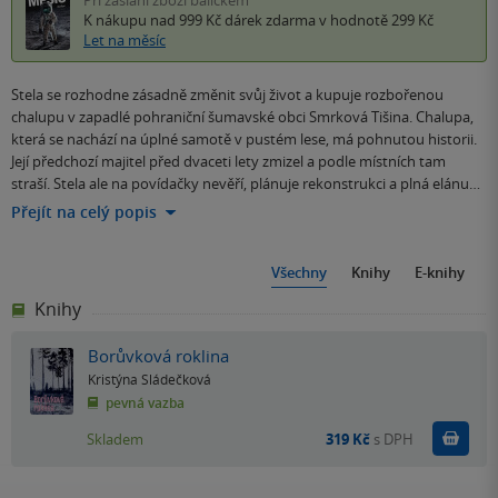
K nákupu nad 999 Kč
dárek zdarma
v hodnotě 299 Kč
Let na měsíc
Stela se rozhodne zásadně změnit svůj život a kupuje rozbořenou
chalupu v zapadlé pohraniční šumavské obci Smrková Tišina. Chalupa,
která se nachází na úplné samotě v pustém lese, má pohnutou historii.
Její předchozí majitel před dvaceti lety zmizel a podle místních tam
straší. Stela ale na povídačky nevěří, plánuje rekonstrukci a plná elánu…
Přejít na celý popis
Všechny
Knihy
E-knihy
Knihy
Borůvková roklina
Kristýna Sládečková
pevná vazba
Do k
Skladem
319 Kč
s DPH