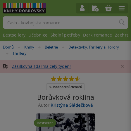
Vyhledávání
Bestsellery
Učebnice
Školní potřeby
Dark romance
Zachra
Nacházíte
Domů
Knihy
Beletrie
Detektivky, Thrillery a Horory
»
»
»
se
Thrillery
»
zde:
Zásilkovna zdarma celý týden!
Za
4.7
z
5
30 hodnocení čtenářů
hvězdiček
Borůvková roklina
Autor
Kristýna Sládečková
Bestseller