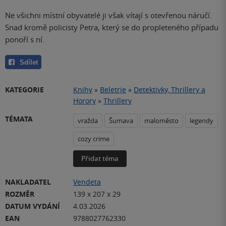
Ne všichni místní obyvatelé ji však vítají s otevřenou náručí.
Snad kromě policisty Petra, který se do propleteného případu
ponoří s ní.
Sdílet
KATEGORIE
Knihy
»
Beletrie
»
Detektivky, Thrillery a
Horory
»
Thrillery
TÉMATA
vražda
Šumava
maloměsto
legendy
cozy crime
Přidat téma
NAKLADATEL
Vendeta
ROZMĚR
139 x 207 x 29
DATUM VYDÁNÍ
4.03.2026
EAN
9788027762330