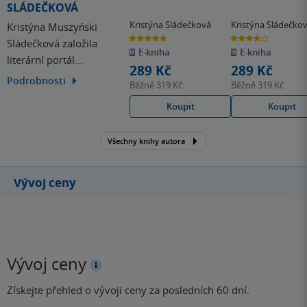
SLÁDEČKOVÁ
Kristýna Sládečková
Kristýna Sládečko
Kristýna Muszyński
4.7
3.8
Sládečková založila
z
z
E-kniha
E-kniha
5
5
literární portál
hvězdiček
hvězdiček
289 Kč
289 Kč
Knihomam, který byl v
Podrobnosti
Běžně
319 Kč
Běžně
319 Kč
roce 2019 navržen na
Koupit
Koupit
Magnesii literu. Je
autorkou pohádky O
jezerní víle Elišce (2019) a
Všechny knihy autora
humorného vesmírného
sci-fi Mexabo (2021),
Vývoj ceny
které vydala pod dívčím
jménem…
Vývoj ceny
Získejte přehled o vývoji ceny za posledních 60 dní.