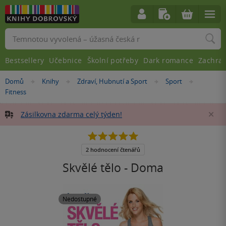
Vyhledávání
Bestsellery
Učebnice
Školní potřeby
Dark romance
Zachra
Nacházíte
Domů
Knihy
Zdraví, Hubnutí a Sport
Sport
»
»
»
»
se
Fitness
zde:
Zásilkovna zdarma celý týden!
Za
5.0
z
5
2 hodnocení čtenářů
hvězdiček
Skvělé tělo - Doma
Nedostupné