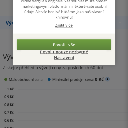
klidně Vergilia v originále. Váš souhlas může předat
marketingovým platformám i některé vaše osobní
údaje. Ale vše bedlivě hlídáme. Jako naši vlastní
knihovnu!
Vývoj ceny
Zjistit více
Povolit vše
Povolit pouze nezbytné
Vývoj ceny
Nastavení
Získejte přehled o vývoji ceny za posledních 60 dní.
0 Kč
Maloobchodní cena
Minimální prodejní cena: