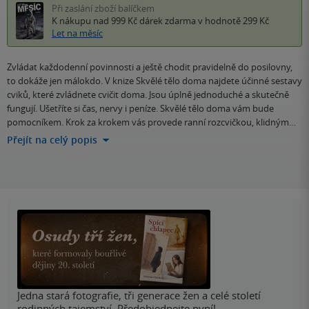
Při zaslání zboží balíčkem
K nákupu nad 999 Kč
dárek zdarma
v hodnotě 299 Kč
Let na měsíc
Zvládat každodenní povinnosti a ještě chodit pravidelně do posilovny,
to dokáže jen málokdo. V knize Skvělé tělo doma najdete účinné sestavy
cviků, které zvládnete cvičit doma. Jsou úplně jednoduché a skutečně
fungují. Ušetříte si čas, nervy i peníze. Skvělé tělo doma vám bude
pomocníkem. Krok za krokem vás provede ranní rozcvičkou, klidným…
Přejít na celý popis
Jedna stará fotografie, tři generace žen a celé století
rodinných tajemství. Předobjednejte nyní!