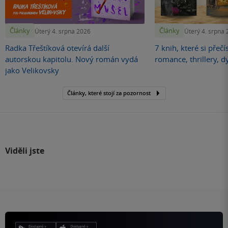
Články
Články
Úterý 4. srpna 2026
Úterý 4. srpna
Radka Třeštíková otevírá další
7 knih, které si přečí
autorskou kapitolu. Nový román vydá
romance, thrillery, d
jako Velikovsky
Články, které stojí za pozornost
Viděli jste