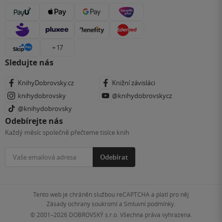
+ 17
Sledujte nás
KnihyDobrovsky.cz
Knižní závisláci
knihydobrovsky
@knihydobrovskycz
@knihydobrovsky
Odebírejte nás
Každý měsíc společně přečteme tisíce knih
Odebírat
Tento web je chráněn službou reCAPTCHA a platí pro něj
Zásady ochrany soukromí
a
Smluvní podmínky
.
© 2001–2026
DOBROVSKÝ s.r.o. Všechna práva vyhrazena.