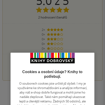
5.0
z
5
2
hodnocení čtenářů
2×
5 hvězdiček
0×
4 hvězdičky
0×
3 hvězdičky
0×
2 hvězdičky
0×
1 hvezdička
PŘIDEJTE SVÉ HODNOCENÍ KNIHY
1
2
3
4
5
Cookies a osobní údaje? Knihy to
potřebují.
O souborech cookies jste určitě již slyšeli. I my je
využíváme ke shromažďování a analýze informací,
Zobrazit všechna hodnocení
aby náš e-shop dobře fungoval a mohli jsme ho
nadále zlepšovat. Také nám pomáhají ukazovat
lepší a cílenější reklamu. Žádných 50 odstínů, ale
Přidat hodnocení