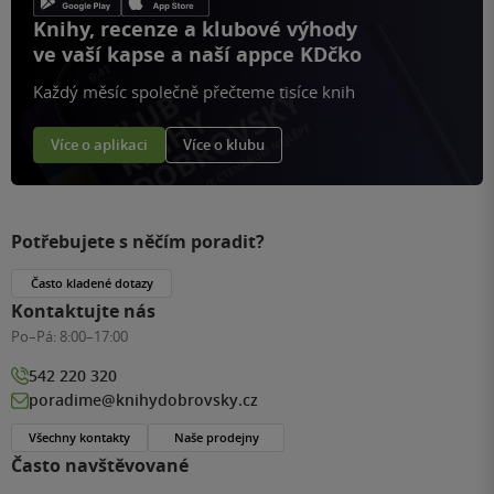
Knihy, recenze a klubové výhody
ve vaší kapse a naší appce KDčko
Každý měsíc společně přečteme tisíce knih
Více o aplikaci
Více o klubu
Potřebujete s něčím poradit?
Často kladené dotazy
Kontaktujte nás
Po–Pá:
8:00–17:00
542 220 320
poradime@knihydobrovsky.cz
Všechny kontakty
Naše prodejny
Často navštěvované