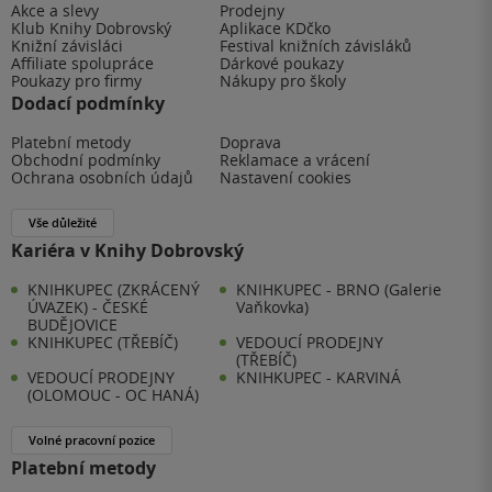
Akce a slevy
Prodejny
Klub Knihy Dobrovský
Aplikace KDčko
Knižní závisláci
Festival knižních závisláků
Affiliate spolupráce
Dárkové poukazy
Poukazy pro firmy
Nákupy pro školy
Dodací podmínky
Platební metody
Doprava
Obchodní podmínky
Reklamace a vrácení
Ochrana osobních údajů
Nastavení cookies
Vše důležité
Kariéra v Knihy Dobrovský
KNIHKUPEC (ZKRÁCENÝ
KNIHKUPEC - BRNO (Galerie
ÚVAZEK) - ČESKÉ
Vaňkovka)
BUDĚJOVICE
KNIHKUPEC (TŘEBÍČ)
VEDOUCÍ PRODEJNY
(TŘEBÍČ)
VEDOUCÍ PRODEJNY
KNIHKUPEC - KARVINÁ
(OLOMOUC - OC HANÁ)
Volné pracovní pozice
Platební metody