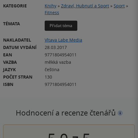
KATEGORIE
Knihy
»
Zdraví, Hubnutí a Sport
»
Sport
»
Fitness
TÉMATA
Přidat téma
NAKLADATEL
Vltava Labe Media
DATUM VYDÁNÍ
28.03.2017
EAN
9771804954011
VAZBA
měkká vazba
JAZYK
čeština
POČET STRAN
130
ISBN
9771804954011
Hodnocení a recenze čtenářů