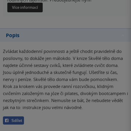
Více informací
Popis
Zvládat každodenní povinnosti a ještě chodit pravidelně do
posilovny, to dokáže jen málokdo. V knize Skvělé tělo doma
najdete účinné sestavy cviků, které zvládnete cvičit doma.
Jsou úplně jednoduché a skutečně fungují. Ušetříte si čas,
nervy i peníze. Skvělé tělo doma vám bude pomocníkem.
Krok za krokem vás provede ranní rozcvičkou, klidným
cvičením založeným na józe či pilates, divokým bootcampem i
nezbytným strečinkem. Nemusíte se bát, že nebudete vědět
jak na to: instrukce jsou velmi návodné.
Sdílet