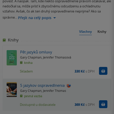
povesť. A naopak. Tam, kde niekto ospravedlnenie právom očakával, ale
nedočkal sa, môže prísť k zbytočnému odcudzeniu a ochladnutiu
vzťahov. Avšak, čo ak ten druhý ospravedlnenie neprijme? Ako sa
správne…
Přejít na celý popis
Všechny
Knihy
Knihy
Pět jazyků omluvy
Gary Chapman
,
Jennifer Thomasová
kniha
Do k
Skladem
330 Kč
s DPH
5 jazykov ospravedlnenia
Gary Chapman
,
Jennifer Thomas
pevná vazba
Do k
Dostupné u dodavatele
369 Kč
s DPH