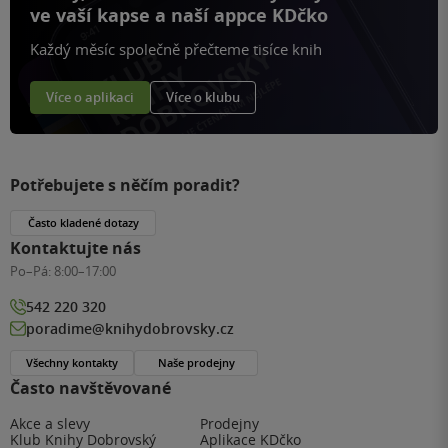
ve vaší kapse a naší appce KDčko
Každý měsíc společně přečteme tisíce knih
Více o aplikaci
Více o klubu
Potřebujete s něčím poradit?
Často kladené dotazy
Kontaktujte nás
Po–Pá:
8:00–17:00
542 220 320
poradime@knihydobrovsky.cz
Všechny kontakty
Naše prodejny
Často navštěvované
Akce a slevy
Prodejny
Klub Knihy Dobrovský
Aplikace KDčko