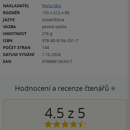
NAKLADATEL
Porta libri
ROZMĚR
155 x 212 x 80
JAZYK
slovenština
VAZBA
pevná vazba
HMOTNOST
276 g
ISBN
978-80-8156-331-7
POČET STRAN
144
DATUM VYDÁNÍ
1.10.2024
EAN
9788081563317
Hodnocení a recenze čtenářů
4.5
z
5