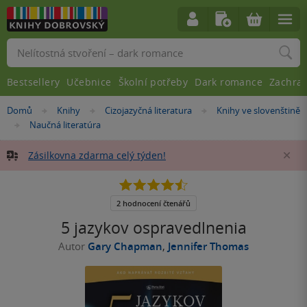
Vyhledávání
Bestsellery
Učebnice
Školní potřeby
Dark romance
Zachra
Nacházíte
Domů
Knihy
Cizojazyčná literatura
Knihy ve slovenštině
»
»
»
se
Naučná literatúra
»
zde:
Zásilkovna zdarma celý týden!
Za
4.5
z
5
2 hodnocení čtenářů
hvězdiček
5 jazykov ospravedlnenia
Autor
Gary Chapman
,
Jennifer Thomas