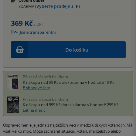
Osobní odběr
Vyberte prodejnu
ZDARMA (
)
369 Kč
s DPH
Jsme transparentní
Do košíku
Při zaslání zboží balíčkem
K nákupu nad 99 Kč
dárek zdarma
v hodnotě 19 Kč
E-shopové listy
Při zaslání zboží balíčkem
K nákupu nad 999 Kč
dárek zdarma
v hodnotě 299 Kč
Let na měsíc
Ospravedlnenie je jedna z najťažších vecí v medziľudských vzťahoch. Má
však veľkú moc. Môže zachrániť situáciu, vzťah, manželstvo alebo