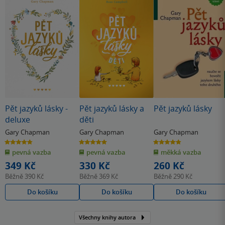
Pět jazyků lásky -
Pět jazyků lásky a
Pět jazyků lásky
deluxe
děti
Gary Chapman
Gary Chapman
Gary Chapman
4.8
5.0
4.8
z
z
z
pevná vazba
pevná vazba
měkká vazba
5
5
5
hvězdiček
hvězdiček
hvězdiček
349 Kč
330 Kč
260 Kč
Běžně
390 Kč
Běžně
369 Kč
Běžně
290 Kč
Do košíku
Do košíku
Do košíku
Všechny knihy autora