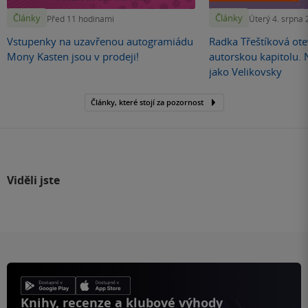
Články
Články
Před 11 hodinami
Úterý 4. srpna
Vstupenky na uzavřenou autogramiádu
Radka Třeštíková otev
Mony Kasten jsou v prodeji!
autorskou kapitolu.
jako Velikovsky
Články, které stojí za pozornost
Viděli jste
Knihy, recenze a klubové výhody