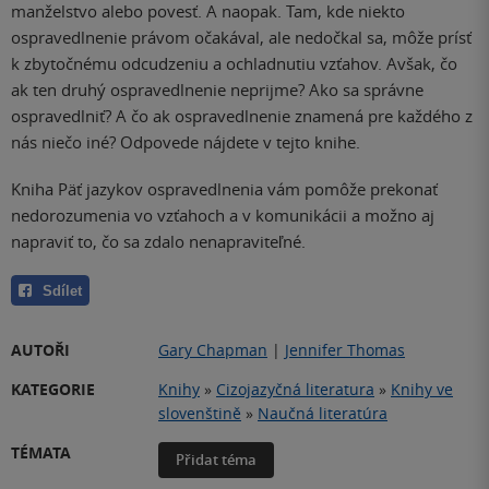
manželstvo alebo povesť. A naopak. Tam, kde niekto
ospravedlnenie právom očakával, ale nedočkal sa, môže prísť
k zbytočnému odcudzeniu a ochladnutiu vzťahov. Avšak, čo
ak ten druhý ospravedlnenie neprijme? Ako sa správne
ospravedlniť? A čo ak ospravedlnenie znamená pre každého z
nás niečo iné? Odpovede nájdete v tejto knihe.
Kniha Päť jazykov ospravedlnenia vám pomôže prekonať
nedorozumenia vo vzťahoch a v komunikácii a možno aj
napraviť to, čo sa zdalo nenapraviteľné.
Sdílet
AUTOŘI
Gary Chapman
|
Jennifer Thomas
KATEGORIE
Knihy
»
Cizojazyčná literatura
»
Knihy ve
slovenštině
»
Naučná literatúra
TÉMATA
Přidat téma