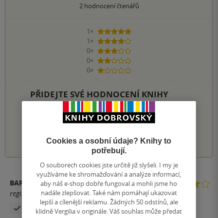
2
hodnocení čtenářů
1×
5 hvězdiček
1×
4 hvězdičky
0×
3 hvězdičky
0×
2 hvězdičky
0×
1 hvezdička
PŘIDEJTE SVÉ HODNOCENÍ KNIHY
Hodnocení našich knihkupců: 0.0 z 5
1
2
3
4
5
Cookies a osobní údaje? Knihy to
potřebují.
O souborech cookies jste určitě již slyšeli. I my je
využíváme ke shromažďování a analýze informací,
BARBORA MATOUŠKOVÁ
aby náš e-shop dobře fungoval a mohli jsme ho
nadále zlepšovat. Také nám pomáhají ukazovat
registrovaný uživatel
lepší a cílenější reklamu. Žádných 50 odstínů, ale
Zakoupil produkt
klidně Vergilia v originále. Váš souhlas může předat