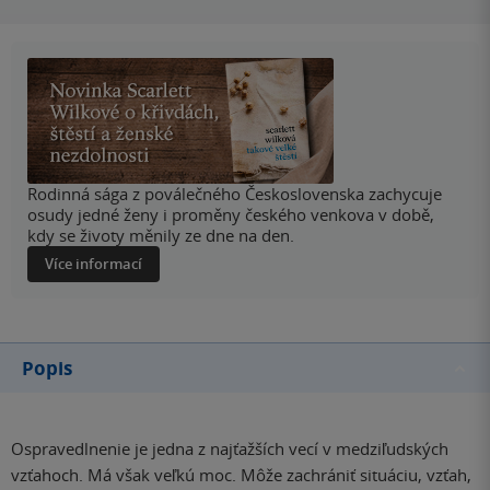
Rodinná sága z poválečného Československa zachycuje
osudy jedné ženy i proměny českého venkova v době,
kdy se životy měnily ze dne na den.
Více informací
Popis
Ospravedlnenie je jedna z najťažších vecí v medziľudských
vzťahoch. Má však veľkú moc. Môže zachrániť situáciu, vzťah,