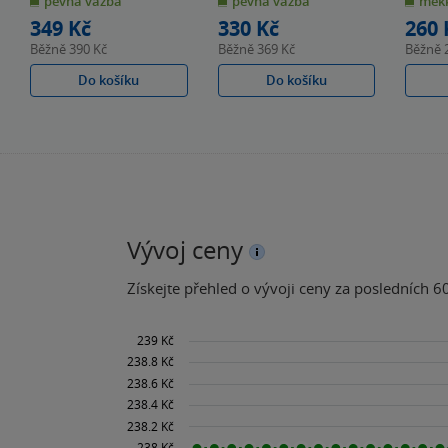
pevná vazba
pevná vazba
měkk
5
5
5
hvězdiček
hvězdiček
hvězdiče
349 Kč
330 Kč
260 
Běžně
390 Kč
Běžně
369 Kč
Běžně
Do košíku
Do košíku
Vývoj ceny
Získejte přehled o vývoji ceny za posledních 60