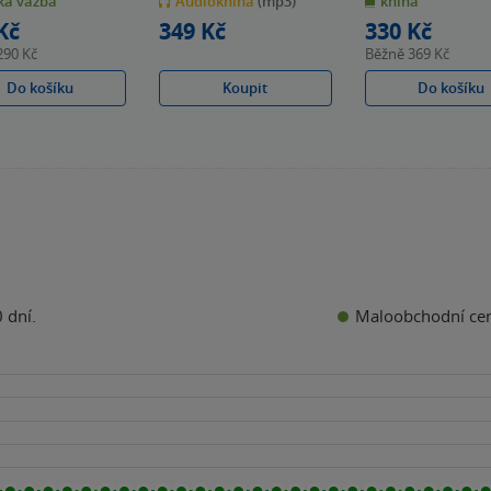
á vazba
Audiokniha
(mp3)
kniha
5
5
k
hvězdiček
hvězdiček
Kč
349 Kč
330 Kč
290 Kč
Běžně
369 Kč
Do košíku
Koupit
Do košíku
Maloobchodní ce
 dní.