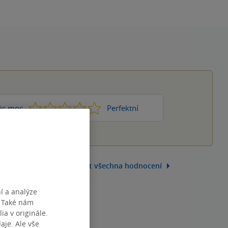
1
2
3
4
5
ic moc
Perfektní
Zobrazit všechna hodnocení
í a analýze
. Také nám
ia v originále.
je. Ale vše