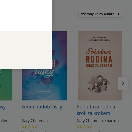
Všechny knihy autora
Následu
uvy
Sedm podob lásky
Pohodová rodina
krok za krokem
nifer
Gary Chapman
Gary Chapman
,
Sharron
Wardenová
0.0
0.0
z
z