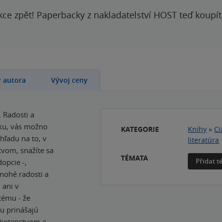
kce zpět! Paperbacky z nakladatelství HOST teď koupí
y autora
Vývoj ceny
 Radosti a
tku, vás možno
KATEGORIE
Knihy
»
Ci
ohľadu na to, v
literatúra
tvom, snažíte sa
TÉMATA
Přidat 
opcie -,
nohé radosti a
 ani v
tému - že
ou prinášajú
tehotenstvom a