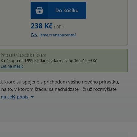
Do košíku
238 Kč
s DPH
Jsme transparentní
Při zaslání zboží balíčkem
K nákupu nad 999 Kč
dárek zdarma
v hodnotě 299 Kč
Let na měsíc
sti, ktoré sú spojené s príchodom vášho nového prírastku,
 na to, v ktorom štádiu sa nachádzate - či už rozmýšľate
t na celý popis