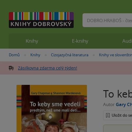
Vyhledávání
Knihy
E-knihy
Aud
Nacházíte
Domů
Knihy
Cizojazyčná literatura
Knihy ve slovenšti
»
»
»
se
zde:
Zásilkovna zdarma celý týden!
To keb
Autor
Gary C
Uložit do 