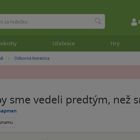
ioknihy
Učebnice
Hry
ně
Odborná literatúra
»
y sme vedeli predtým, než sm
hapman
seznamu