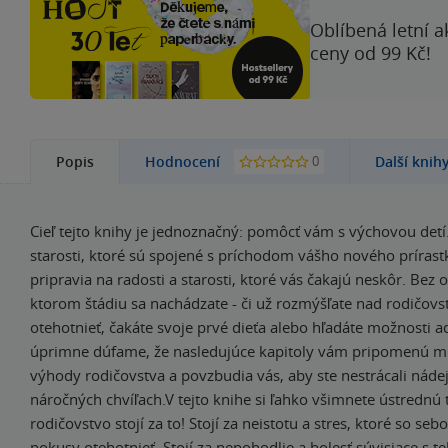
Oblíbená letní a
ceny od 99 Kč!
0
Popis
Hodnocení
Další knih
Cieľ tejto knihy je jednoznačný: pomôcť vám s výchovou detí.
starosti, ktoré sú spojené s príchodom vášho nového príras
pripravia na radosti a starosti, ktoré vás čakajú neskôr. Bez 
ktorom štádiu sa nachádzate - či už rozmýšľate nad rodičovs
otehotnieť, čakáte svoje prvé dieťa alebo hľadáte možnosti ad
úprimne dúfame, že nasledujúce kapitoly vám pripomenú m
výhody rodičovstva a povzbudia vás, aby ste nestrácali nádej
náročných chvíľach.V tejto knihe si ľahko všimnete ústrednú 
rodičovstvo stojí za to! Stojí za neistotu a stres, ktoré so seb
pokusy otehotnieť. Stojí za nepohodlie a bolesť súvisiace s 