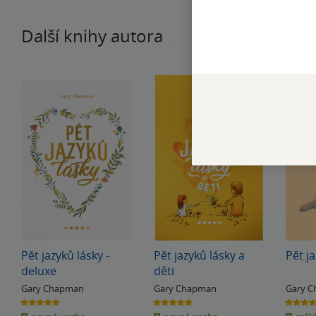
Další knihy autora
Pět jazyků lásky -
Pět jazyků lásky a
Pět j
deluxe
děti
Gary Chapman
Gary Chapman
Gary 
4.8
5.0
4.8
z
z
z