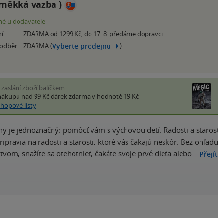
měkká vazba
)
é u dodavatele
ní
ZDARMA od 1299 Kč, do 17. 8. předáme dopravci
Vyberte prodejnu
 odběr
ZDARMA (
)
i zaslání zboží balíčkem
nákupu nad 99 Kč
dárek zdarma
v hodnotě 19 Kč
shopové listy
nihy je jednoznačný: pomôcť vám s výchovou detí. Radosti a staro
ipravia na radosti a starosti, ktoré vás čakajú neskôr. Bez ohľadu
tvom, snažíte sa otehotnieť, čakáte svoje prvé dieťa alebo…
Přejí