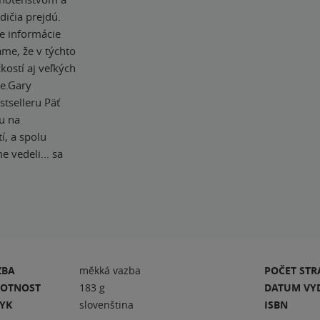
dičia prejdú.
že informácie
me, že v týchto
kostí aj veľkých
ie.Gary
tselleru Päť
u na
í, a spolu
e vedeli... sa
ZBA
měkká vazba
POČET ST
OTNOST
183 g
DATUM VY
ZYK
slovenština
ISBN