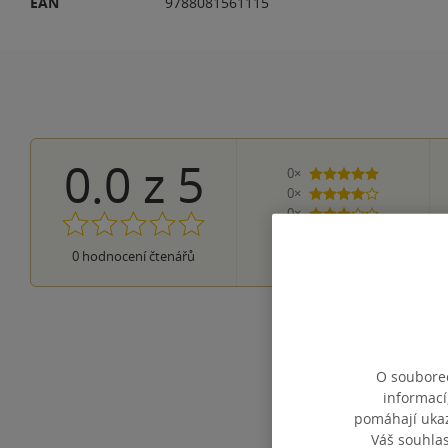
EAN
9788081561115
0.0
z
5
0×
5 hvězdiček
0×
4 hvězdičky
0×
3 hvězdičky
0×
2 hvězdičky
0×
0
hodnocení čtenářů
1 hvezdička
O souborec
informací
pomáhají ukazo
Váš souhla