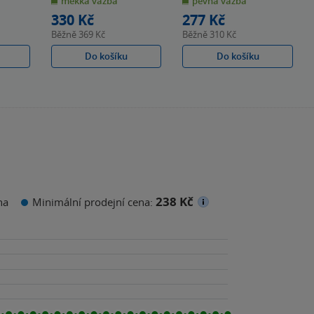
měkká vazba
pevná vazba
5
5
hvězdiček
hvězdiček
330 Kč
277 Kč
Běžně
369 Kč
Běžně
310 Kč
Do košíku
Do košíku
238 Kč
na
Minimální prodejní cena: