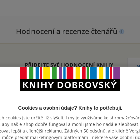
Hodnocení a recenze čtenářů
PŘIDEJTE SVÉ HODNOCENÍ KNIHY
N
Cookies a osobní údaje? Knihy to potřebují.
h cookies jste určitě již slyšeli. I my je využíváme ke shromažďován
Přidat hodnocení
, aby náš e-shop dobře fungoval a mohli jsme ho nadále zlepšovat
vat lepší a cílenější reklamu. Žádných 50 odstínů, ale klidně Vergil
s může předat marketingovým platformám i některé vaše osobní úda