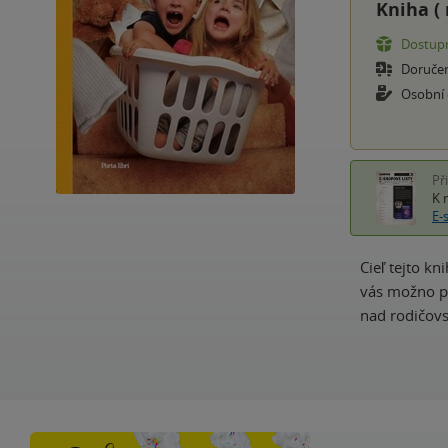
Kniha (
Dostupn
Doruče
Osobní
Př
K 
E-
Cieľ tejto k
vás možno pr
nad rodičovs