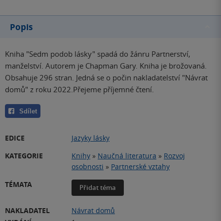
Popis
Kniha "Sedm podob lásky" spadá do žánru Partnerství,
manželství. Autorem je Chapman Gary. Kniha je brožovaná.
Obsahuje 296 stran. Jedná se o počin nakladatelství "Návrat
domů" z roku 2022.Přejeme příjemné čtení.
Sdílet
EDICE
Jazyky lásky
KATEGORIE
Knihy
»
Naučná literatura
»
Rozvoj
osobnosti
»
Partnerské vztahy
TÉMATA
Přidat téma
NAKLADATEL
Návrat domů