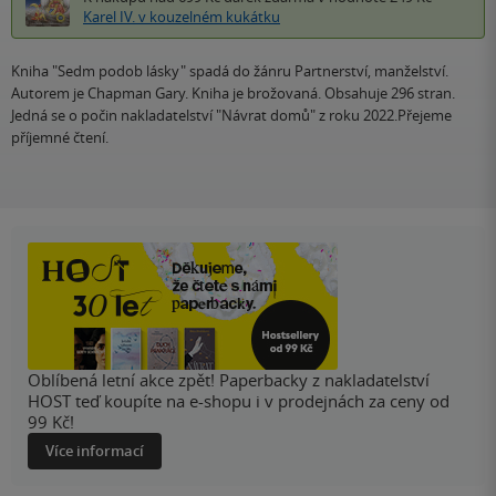
Karel IV. v kouzelném kukátku
Kniha "Sedm podob lásky" spadá do žánru Partnerství, manželství.
Autorem je Chapman Gary. Kniha je brožovaná. Obsahuje 296 stran.
Jedná se o počin nakladatelství "Návrat domů" z roku 2022.Přejeme
příjemné čtení.
Oblíbená letní akce zpět! Paperbacky z nakladatelství
HOST teď koupíte na e-shopu i v prodejnách za ceny od
99 Kč!
Více informací