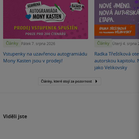
Články
Články
Pátek 7. srpna 2026
Úterý 4. srpna
Vstupenky na uzavřenou autogramiádu
Radka Třeštíková otev
Mony Kasten jsou v prodeji!
autorskou kapitolu.
jako Velikovsky
Články, které stojí za pozornost
Viděli jste