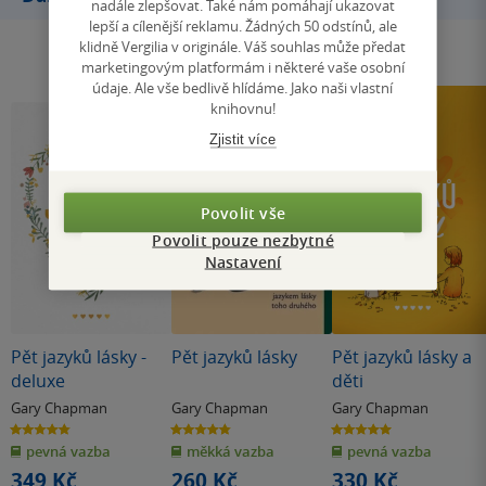
nadále zlepšovat. Také nám pomáhají ukazovat
lepší a cílenější reklamu. Žádných 50 odstínů, ale
klidně Vergilia v originále. Váš souhlas může předat
marketingovým platformám i některé vaše osobní
údaje. Ale vše bedlivě hlídáme. Jako naši vlastní
knihovnu!
Zjistit více
Povolit vše
Povolit pouze nezbytné
Nastavení
Pět jazyků lásky -
Pět jazyků lásky
Pět jazyků lásky a
deluxe
děti
Gary Chapman
Gary Chapman
Gary Chapman
4.8
4.8
5.0
z
z
z
pevná vazba
měkká vazba
pevná vazba
5
5
5
hvězdiček
hvězdiček
hvězdiček
349 Kč
260 Kč
330 Kč