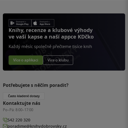
Knihy, recenze a klubové výhody
ve vaší kapse a naší appce KDčko
Každý měsíc společně přečteme tisíce knih
Více o aplikaci
Více o klubu
Potřebujete s něčím poradit?
Často kladené dotazy
Kontaktujte nás
Po–Pá:
8:00–17:00
542 220 320
poradime@knihydobrovsky.cz