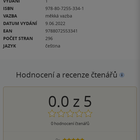
VYDÁNÍ
1
ISBN
978-80-7255-334-1
VAZBA
měkká vazba
DATUM VYDÁNÍ
9.06.2022
EAN
9788072553341
POČET STRAN
296
JAZYK
čeština
Hodnocení a recenze čtenářů
0.0
z
5
0
hodnocení čtenářů
0×