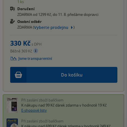
1 ks
Doručení
ZDARMA od 1299 Kč, do 11. 8. předáme dopravci
Osobní odběr
Vyberte prodejnu
ZDARMA (
)
330 Kč
s DPH
Běžně 369 Kč
Jsme transparentní
Do košíku
Při zaslání zboží balíčkem
K nákupu nad 99 Kč
dárek zdarma
v hodnotě 19 Kč
E-shopové listy
Při zaslání zboží balíčkem
K nákupu nad 699 Kč
dárek zdarma
v hodnotě 249 Kč