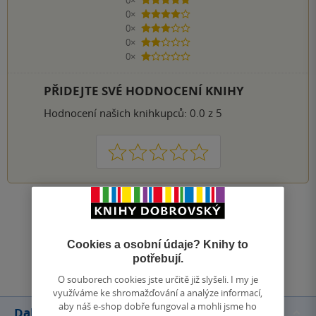
5 hvězdiček
0×
4 hvězdičky
0×
3 hvězdičky
0×
2 hvězdičky
0×
1 hvezdička
PŘIDEJTE SVÉ HODNOCENÍ KNIHY
Hodnocení našich knihkupců: 0.0 z 5
1
2
3
4
5
Zobrazit všechna hodnocení
Cookies a osobní údaje? Knihy to
Přidat hodnocení
potřebují.
O souborech cookies jste určitě již slyšeli. I my je
využíváme ke shromažďování a analýze informací,
aby náš e-shop dobře fungoval a mohli jsme ho
Další knihy autora