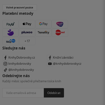
Volné pracovní pozice
Platební metody
+ 17
Sledujte nás
KnihyDobrovsky.cz
Knižní závisláci
knihydobrovsky
@knihydobrovskycz
@knihydobrovsky
Odebírejte nás
Každý měsíc společně přečteme tisíce knih
Odebírat