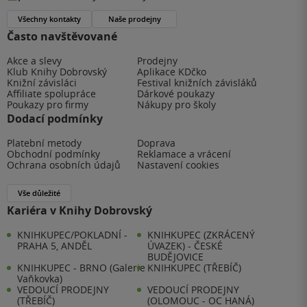
Všechny kontakty
Naše prodejny
Často navštěvované
Akce a slevy
Prodejny
Klub Knihy Dobrovský
Aplikace KDčko
Knižní závisláci
Festival knižních závisláků
Affiliate spolupráce
Dárkové poukazy
Poukazy pro firmy
Nákupy pro školy
Dodací podmínky
Platební metody
Doprava
Obchodní podmínky
Reklamace a vrácení
Ochrana osobních údajů
Nastavení cookies
Vše důležité
Kariéra v Knihy Dobrovský
KNIHKUPEC/POKLADNÍ -
KNIHKUPEC (ZKRÁCENÝ
PRAHA 5, ANDĚL
ÚVAZEK) - ČESKÉ
BUDĚJOVICE
KNIHKUPEC - BRNO (Galerie
KNIHKUPEC (TŘEBÍČ)
Vaňkovka)
VEDOUCÍ PRODEJNY
VEDOUCÍ PRODEJNY
(TŘEBÍČ)
(OLOMOUC - OC HANÁ)