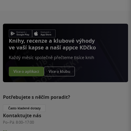
Knihy, recenze a klubové výhody
ve vaší kapse a naší appce KDčko
Každý měsíc společně přečteme tisíce knih
Více o aplikaci
Více o klubu
Potřebujete s něčím poradit?
Často kladené dotazy
Kontaktujte nás
Po–Pá:
8:00–17:00