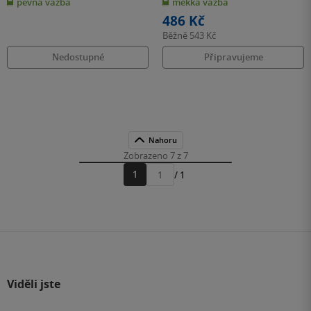
pevná vazba
měkká vazba
5
5
hvězdiček
hvězdiček
486 Kč
Běžně
543 Kč
Nedostupné
Připravujeme
Nahoru
Zobrazeno 7 z 7
1
/ 1
Přejít
na
stránku
Viděli jste