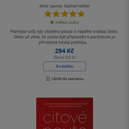
Amir Levine
,
Rachel Heller
4.8
z
měkká vazba
5
hvězdiček
Poznejte svůj typ citového pouta a najděte trvalou lásku.
Dnes už víme, že touha být připoután k partnerovi je
přirozená lidská potřeba,...
294 Kč
Běžně
329 Kč
Do košíku
Uložit do seznamu