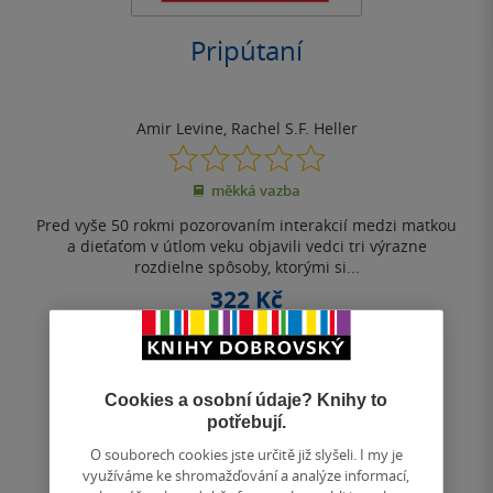
Pripútaní
Amir Levine
,
Rachel S.F. Heller
0.0
z
měkká vazba
5
hvězdiček
Pred vyše 50 rokmi pozorovaním interakcií medzi matkou
a dieťaťom v útlom veku objavili vedci tri výrazne
rozdielne spôsoby, ktorými si...
322 Kč
Běžně
360 Kč
Do košíku
Cookies a osobní údaje? Knihy to
Uložit do seznamu
potřebují.
O souborech cookies jste určitě již slyšeli. I my je
využíváme ke shromažďování a analýze informací,