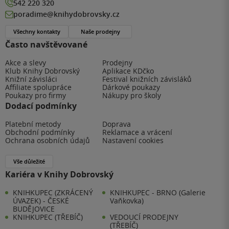
542 220 320
poradime@knihydobrovsky.cz
Všechny kontakty
Naše prodejny
Často navštěvované
Akce a slevy
Prodejny
Klub Knihy Dobrovský
Aplikace KDčko
Knižní závisláci
Festival knižních závisláků
Affiliate spolupráce
Dárkové poukazy
Poukazy pro firmy
Nákupy pro školy
Dodací podmínky
Platební metody
Doprava
Obchodní podmínky
Reklamace a vrácení
Ochrana osobních údajů
Nastavení cookies
Vše důležité
Kariéra v Knihy Dobrovský
KNIHKUPEC (ZKRÁCENÝ
KNIHKUPEC - BRNO (Galerie
ÚVAZEK) - ČESKÉ
Vaňkovka)
BUDĚJOVICE
KNIHKUPEC (TŘEBÍČ)
VEDOUCÍ PRODEJNY
(TŘEBÍČ)