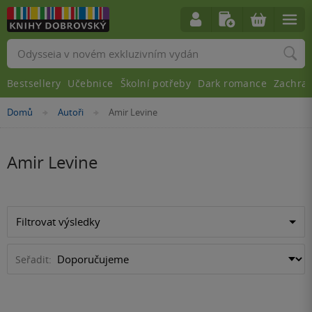
Vyhledávání
Bestsellery
Učebnice
Školní potřeby
Dark romance
Zachra
Nacházíte
Domů
Autoři
Amir Levine
»
»
se
zde:
Amir Levine
Filtrovat výsledky
Seřadit: