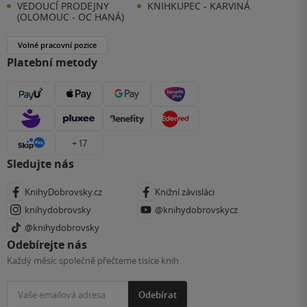
VEDOUCÍ PRODEJNY
KNIHKUPEC - KARVINÁ
(OLOMOUC - OC HANÁ)
Volné pracovní pozice
Platební metody
+ 17
Sledujte nás
KnihyDobrovsky.cz
Knižní závisláci
knihydobrovsky
@knihydobrovskycz
@knihydobrovsky
Odebírejte nás
Každý měsíc společně přečteme tisíce knih
Odebírat