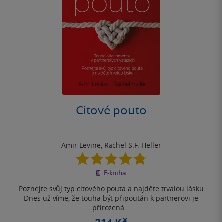
Citové pouto
Amir Levine
,
Rachel S.F. Heller
4.8
z
E-kniha
5
hvězdiček
Poznejte svůj typ citového pouta a najděte trvalou lásku
Dnes už víme, že touha být připoután k partnerovi je
přirozená...