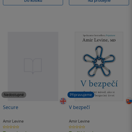
Do košíku
Na prodejně
Nedostupné
Připravujeme
Secure
V bezpečí
Amir Levine
Amir Levine
0.0
0.0
z
z