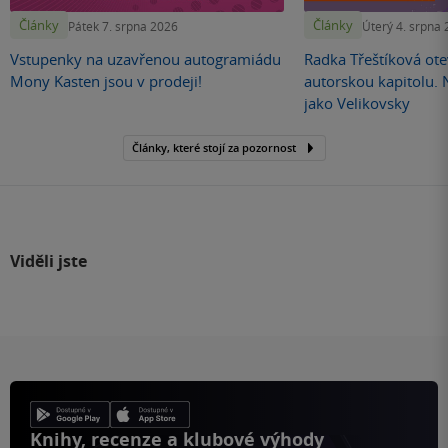
Články
Články
Pátek 7. srpna 2026
Úterý 4. srpna
Vstupenky na uzavřenou autogramiádu
Radka Třeštíková otev
Mony Kasten jsou v prodeji!
autorskou kapitolu.
jako Velikovsky
Články, které stojí za pozornost
Viděli jste
Knihy, recenze a klubové výhody