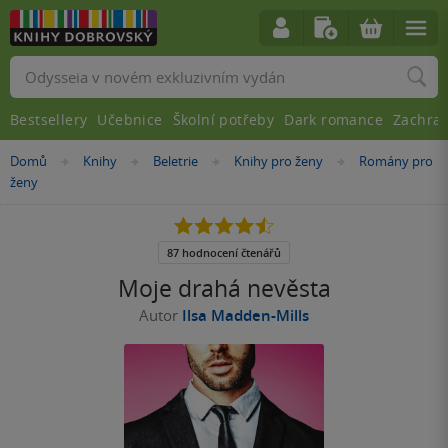
Vyhledávání
Bestsellery
Učebnice
Školní potřeby
Dark romance
Zachra
Nacházíte
Domů
Knihy
Beletrie
Knihy pro ženy
Romány pro
»
»
»
»
se
ženy
zde:
4.5
z
5
87 hodnocení čtenářů
hvězdiček
Moje drahá nevěsta
Autor
Ilsa Madden-Mills