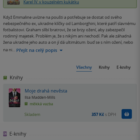
Karel IV. v kouzelném kukátku
Když Emmaline uvízne na poušti a potřebuje se dostat od svého
nebezpečného ex, ukradne klíčky od Lamborghini, které patří slavnému
fotbalistovi. Graham slíbí bratrovi, že se brzy ožení, aby zabezpečil
rodinný majetek. Problém je, že s nikým ani nechodí. Pak ale záhadná
žena ukradne jeho auto a on jí dá ultimátum: buď se s ním ožení, nebo
na ni…
Přejít na celý popis
Všechny
Knihy
E-knihy
Knihy
Moje drahá nevěsta
Ilsa Madden-Mills
měkká vazba
Do k
Skladem
357 Kč
s DPH
E-knihy