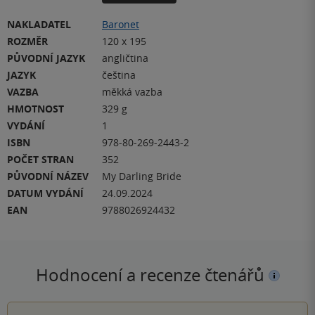
NAKLADATEL
Baronet
ROZMĚR
120 x 195
PŮVODNÍ JAZYK
angličtina
JAZYK
čeština
VAZBA
měkká vazba
HMOTNOST
329 g
VYDÁNÍ
1
ISBN
978-80-269-2443-2
POČET STRAN
352
PŮVODNÍ NÁZEV
My Darling Bride
DATUM VYDÁNÍ
24.09.2024
EAN
9788026924432
Hodnocení a recenze čtenářů