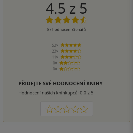
4.5
z
5
87
hodnocení čtenářů
53×
5 hvězdiček
23×
4 hvězdičky
11×
3 hvězdičky
0×
2 hvězdičky
0×
1 hvezdička
PŘIDEJTE SVÉ HODNOCENÍ KNIHY
Hodnocení našich knihkupců: 0.0 z 5
1
2
3
4
5