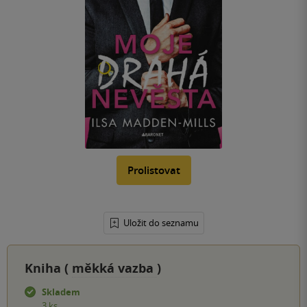
Prolistovat
Uložit do seznamu
Kniha (
měkká vazba
)
Skladem
3 ks