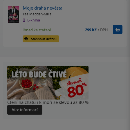
Moje drahá nevěsta
Ilsa Madden-Mills
E-kniha
Koupit
Ihned ke stažení
299 Kč
s DPH
Stáhnout ukázku
Čtení na chatu i k moři se slevou až 80 %
Více informací