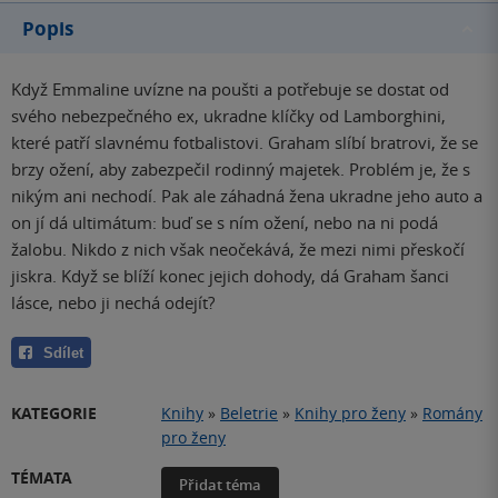
Popis
Když Emmaline uvízne na poušti a potřebuje se dostat od
svého nebezpečného ex, ukradne klíčky od Lamborghini,
které patří slavnému fotbalistovi. Graham slíbí bratrovi, že se
brzy ožení, aby zabezpečil rodinný majetek. Problém je, že s
nikým ani nechodí. Pak ale záhadná žena ukradne jeho auto a
on jí dá ultimátum: buď se s ním ožení, nebo na ni podá
žalobu. Nikdo z nich však neočekává, že mezi nimi přeskočí
jiskra. Když se blíží konec jejich dohody, dá Graham šanci
lásce, nebo ji nechá odejít?
Sdílet
KATEGORIE
Knihy
»
Beletrie
»
Knihy pro ženy
»
Romány
pro ženy
TÉMATA
Přidat téma