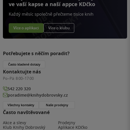
ve vaší kapse a naší appce KDčko
Každý měsíc společně přečteme tisíce knih
Více o aplikaci
Více o klubu
Potřebujete s něčím poradit?
Často kladené dotazy
Kontaktujte nás
Po–Pá:
8:00–17:00
542 220 320
poradime@knihydobrovsky.cz
Všechny kontakty
Naše prodejny
Často navštěvované
Akce a slevy
Prodejny
Klub Knihy Dobrovský
Aplikace KDčko