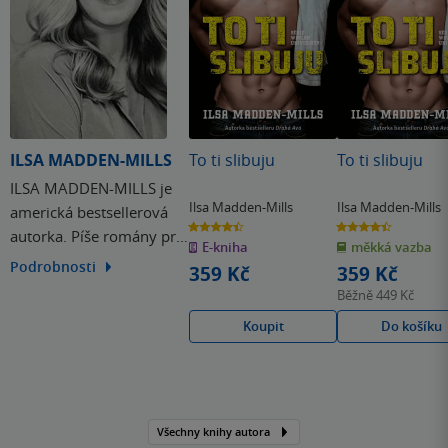
ILSA MADDEN-MILLS
To ti slibuju
To ti slibuju
ILSA MADDEN-MILLS je
Ilsa Madden-Mills
Ilsa Madden-Mills
americká bestsellerová
4.4
4.4
autorka. Píše romány pro
z
z
E-kniha
měkká vazba
5
5
hvězdiček
hvězdiček
mládež plné složitých
Podrobnosti
359 Kč
359 Kč
životních příběhů,
Běžně
449 Kč
milostných zápletek,
Koupit
Do košíku
zvratů a překvapivých
rozuzlení.
Všechny knihy autora