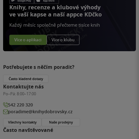
Knihy, recenze a klubové výhody
ve vaší kapse a naší appce KDčko
Každý měsíc společně přečteme tisíce knih
Více o aplikaci
Více o klubu
Potřebujete s něčím poradit?
Často kladené dotazy
Kontaktujte nás
Po–Pá:
8:00–17:00
542 220 320
poradime@knihydobrovsky.cz
Všechny kontakty
Naše prodejny
Často navštěvované