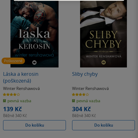
Poškozené
Láska a kerosin
Sliby chyby
(poškozená)
Winter Renshawová
Winter Renshawová
4.1
3.7
z
z
pevná vazba
pevná vazba
5
5
hvězdiček
hvězdiček
139 Kč
304 Kč
Běžně
340 Kč
Běžně
340 Kč
Do košíku
Do košíku