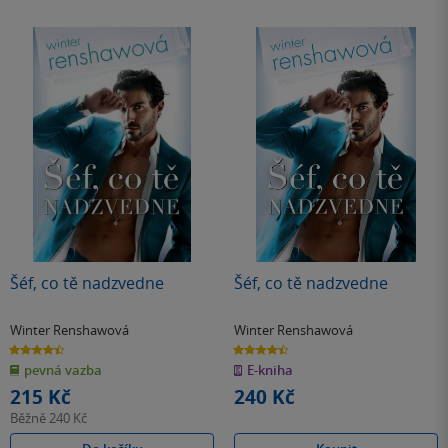
Šéf, co tě nadzvedne
Šéf, co tě nadzvedne
Winter Renshawová
Winter Renshawová
4.4
4.4
z
z
pevná vazba
E-kniha
5
5
hvězdiček
hvězdiček
215 Kč
240 Kč
Běžně
240 Kč