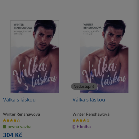
Nedostupné
Válka s láskou
Válka s láskou
Winter Renshawová
Winter Renshawová
3.8
3.8
z
z
pevná vazba
E-kniha
5
5
hvězdiček
hvězdiček
304 Kč