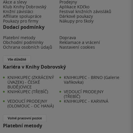
Akce a slevy
Prodejny
Klub Knihy Dobrovský
Aplikace KDčko
Knižní závisláci
Festival knižních závisláků
Affiliate spolupráce
Dárkové poukazy
Poukazy pro firmy
Nákupy pro školy
Dodací podmínky
Platební metody
Doprava
Obchodní podmínky
Reklamace a vrácení
Ochrana osobních údajů
Nastavení cookies
Vše důležité
Kariéra v Knihy Dobrovský
KNIHKUPEC (ZKRÁCENÝ
KNIHKUPEC - BRNO (Galerie
ÚVAZEK) - ČESKÉ
Vaňkovka)
BUDĚJOVICE
KNIHKUPEC (TŘEBÍČ)
VEDOUCÍ PRODEJNY
(TŘEBÍČ)
VEDOUCÍ PRODEJNY
KNIHKUPEC - KARVINÁ
(OLOMOUC - OC HANÁ)
Volné pracovní pozice
Platební metody