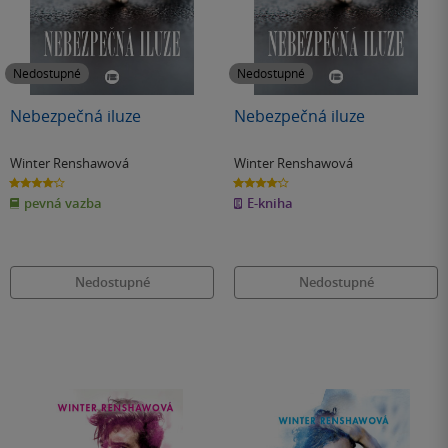
Nedostupné
Nedostupné
Nebezpečná iluze
Nebezpečná iluze
Winter Renshawová
Winter Renshawová
4.1
4.1
z
z
pevná vazba
E-kniha
5
5
hvězdiček
hvězdiček
Nedostupné
Nedostupné