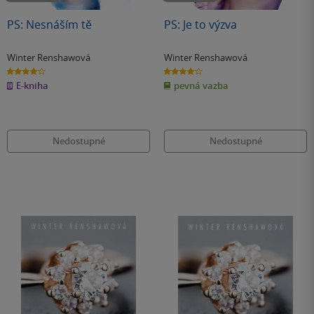
PS: Nesnáším tě
PS: Je to výzva
Winter Renshawová
Winter Renshawová
4.1
4.1
z
z
E-kniha
pevná vazba
5
5
hvězdiček
hvězdiček
Nedostupné
Nedostupné