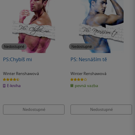
Nedostupné
Nedostupné
PS:Chybíš mi
PS: Nesnáším tě
Winter Renshawová
Winter Renshawová
4.4
4.1
z
z
E-kniha
pevná vazba
5
5
hvězdiček
hvězdiček
Nedostupné
Nedostupné