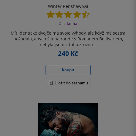
Winter Renshawová
4.5
z
E-kniha
5
hvězdiček
Mít identické dvojče má svoje výhody, ale když mě sestra
požádala, abych šla na rande s Romanem Bellisariem,
nebyla jsem z toho zrovna...
240 Kč
Koupit
Uložit do seznamu