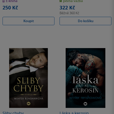
E-kniha
pevná vazba
5
5
hvězdiček
hvězdiček
250 Kč
322 Kč
Běžně
360 Kč
Koupit
Do košíku
Sliby chyby
Láska a kerosin