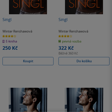
Singl
Singl
Winter Renshawová
Winter Renshawová
4.0
4.0
z
z
E-kniha
pevná vazba
5
5
hvězdiček
hvězdiček
250 Kč
322 Kč
Běžně
360 Kč
Koupit
Do košíku