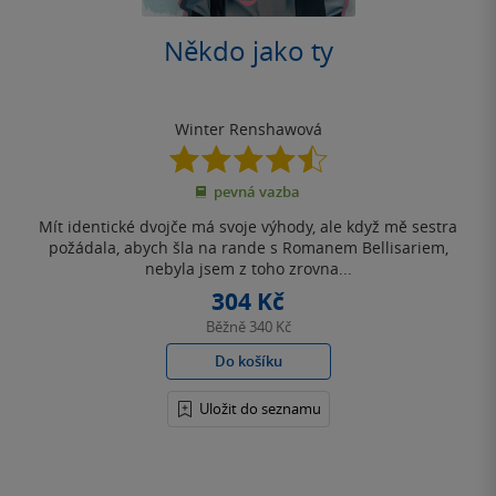
Někdo jako ty
Winter Renshawová
4.5
z
pevná vazba
5
hvězdiček
Mít identické dvojče má svoje výhody, ale když mě sestra
požádala, abych šla na rande s Romanem Bellisariem,
nebyla jsem z toho zrovna...
304 Kč
Běžně
340 Kč
Do košíku
Uložit do seznamu