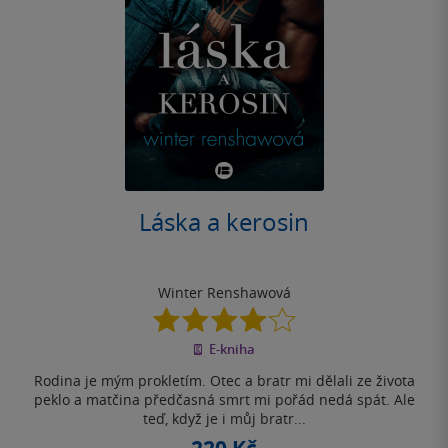
Láska a kerosin
Winter Renshawová
4.1
z
E-kniha
5
hvězdiček
Rodina je mým prokletím. Otec a bratr mi dělali ze života
peklo a matčina předčasná smrt mi pořád nedá spát. Ale
teď, když je i můj bratr...