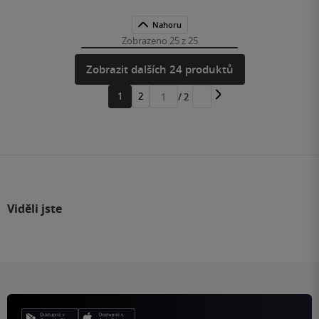
Nahoru
Zobrazeno 25 z 25
Zobrazit dalších 24 produktů
1
2
/ 2
Přejít
na
stránku
Viděli jste