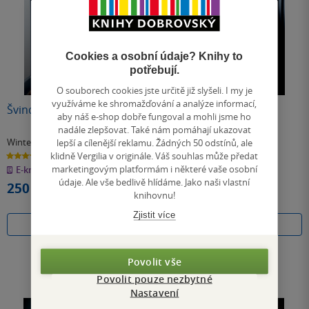
Cookies a osobní údaje? Knihy to
potřebují.
O souborech cookies jste určitě již slyšeli. I my je
využíváme ke shromažďování a analýze informací,
Švindl
Švindl
aby náš e-shop dobře fungoval a mohli jsme ho
nadále zlepšovat. Také nám pomáhají ukazovat
lepší a cílenější reklamu. Žádných 50 odstínů, ale
Winter Renshawová
Winter Renshawová
klidně Vergilia v originále. Váš souhlas může předat
3.9
3.9
z
z
marketingovým platformám i některé vaše osobní
E-kniha
pevná vazba
5
5
hvězdiček
hvězdiček
údaje. Ale vše bedlivě hlídáme. Jako naši vlastní
250 Kč
322 Kč
knihovnu!
Běžně
360 Kč
Zjistit více
Koupit
Do košíku
Povolit vše
Povolit pouze nezbytné
Nastavení