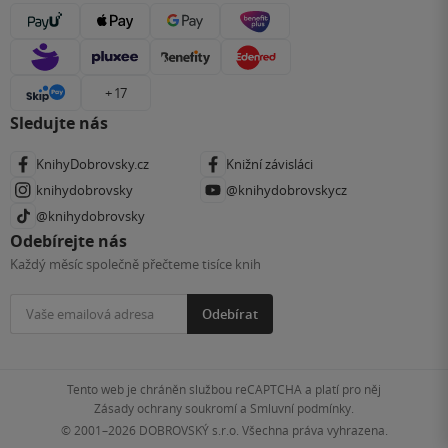
+ 17
Sledujte nás
KnihyDobrovsky.cz
Knižní závisláci
knihydobrovsky
@knihydobrovskycz
@knihydobrovsky
Odebírejte nás
Každý měsíc společně přečteme tisíce knih
Odebírat
Tento web je chráněn službou reCAPTCHA a platí pro něj
Zásady ochrany soukromí
a
Smluvní podmínky
.
© 2001–2026
DOBROVSKÝ s.r.o. Všechna práva vyhrazena.