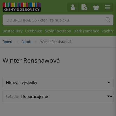
Vyhledávání
Bestsellery
Učebnice
Školní potřeby
Dark romance
Zachra
Nacházíte
Domů
Autoři
Winter Renshawová
»
»
se
zde:
Winter Renshawová
Filtrovat výsledky
Seřadit: