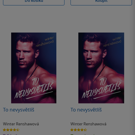
Do košíku
Koupit
To nevysvětlíš
To nevysvětlíš
Winter Renshawová
Winter Renshawová
4.5
4.5
z
z