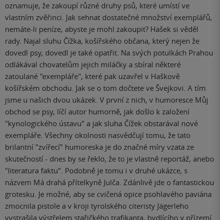
oznamuje, že zakoupí různé druhy psů, které umístí ve
vlastním zvěřinci. Jak sehnat dostatečné množství exemplářů,
nemáte-li peníze, abyste je mohl zakoupit? Hašek si věděl
rady. Najal sluhu Čížka, košířského občana, který nejen že
dovedl psy, dovedl je také opatřit. Na svých potulkách Prahou
odlákával chovatelům jejich miláčky a sbíral některé
zatoulané "exempláře", které pak uzavřel v Haškově
košířském obchodu. Jak se o tom dočtete ve Švejkovi. A tím
jsme u našich dvou ukázek. V první z nich, v humoresce Můj
obchod se psy, líčí autor humorně, jak došlo k založení
"kynologického ústavu" a jak sluha Čížek obstarával nové
exempláře. Všechny okolnosti nasvědčují tomu, že tato
brilantní "zvířecí" humoreska je do značné míry vzata ze
skutečností - dnes by se řeklo, že to je vlastně reportáž, anebo
"literatura faktu". Podobně je tomu i v druhé ukázce, s
názvem Má drahá přítelkyně Julča. Zdánlivě jde o fantastickou
grotesku. Je možné, aby se cvičená opice psohlavého paviána
zmocnila pistole a v kroji tyrolského citeristy Jägerleho
vystrašila výstřelem stařičkého trafikanta, bydlícího v přízemí