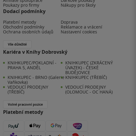
Affiliate spolupráce
Dárkové poukazy
Poukazy pro firmy
Nákupy pro školy
Dodací podmínky
Platební metody
Doprava
Obchodní podmínky
Reklamace a vrácení
Ochrana osobních údajů
Nastavení cookies
Vše důležité
Kariéra v Knihy Dobrovský
KNIHKUPEC/POKLADNÍ -
KNIHKUPEC (ZKRÁCENÝ
PRAHA 5, ANDĚL
ÚVAZEK) - ČESKÉ
BUDĚJOVICE
KNIHKUPEC - BRNO (Galerie
KNIHKUPEC (TŘEBÍČ)
Vaňkovka)
VEDOUCÍ PRODEJNY
VEDOUCÍ PRODEJNY
(TŘEBÍČ)
(OLOMOUC - OC HANÁ)
Volné pracovní pozice
Platební metody