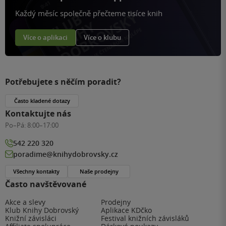
Každý měsíc společně přečteme tisíce knih
Více o aplikaci
Více o klubu
Potřebujete s něčím poradit?
Často kladené dotazy
Kontaktujte nás
Po–Pá:
8:00–17:00
542 220 320
poradime@knihydobrovsky.cz
Všechny kontakty
Naše prodejny
Často navštěvované
Akce a slevy
Prodejny
Klub Knihy Dobrovský
Aplikace KDčko
Knižní závisláci
Festival knižních závisláků