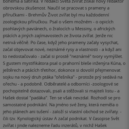
bohéma a satirika. V redakci Světa zvířat získal nový redaktor
obrovskou zkušenost. Naučil se pracovat s prameny a
příručkami - Brehmův Život zvířat byl mu každodenní
zoologickou příručkou. Psal o všem možném - o opicích
psohlavých paviánech, o žralocích u Messiny, o afrických
ptácích a jiných zajímavostech ze života zvířat. Jenže nic
netrvá věčně. Po čase, když jeho prameny začaly vysychat,
začal objevovat nové, neznámé rysy a vlastnosti - a když ani
to nedostačovalo - začal si prostě "neznámé" tvory vymýšlet.
S gustem mystifikátora psal o prahorní bleše inženýra Kúna, o
ještěrech a ptácích třetihor, dokonce si dovolil přejmenovat
sojku na nový druh ptáka "ořešníka" - protože prý sedává na
ořechu - a podobně. Odběratelé a odborníci -zoologové se
pochopitelně dotazovali, psali a stěžovali si majiteli listu - a
Hašek dostal "padáka". Ten se však nevzdal. Rozhodl se pro
samostatné podnikání. Na jméno své ženy, která neměla o
jeho plánech ani tušení - založí si vlastní obchod se zvířaty. -
čili tzv. Kynologický ústav A začal podnikat. V časopise Svět
zvířat i jinde nalezneme řadu inzerátů, v nichž Hašek