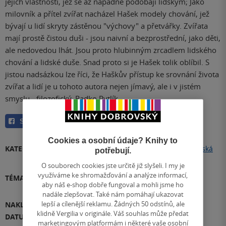
jejich vlastností, jež se až nápadně podobají lidským; Jako
milovník a přítel zvířat nacházel Hašek modely chování, jež
bývají u lidí skryty zástěnou "výchovy" a přetvářky. Zvířata
mají prostě čistou duši - jsou naivní a bezprostřední, jako děti,
ale nedovedou lhát. Jsou proto hlubinným zrcadlem lidského
chování a lidské duše. Snad proto si je Hašek tolik oblíbil. S
jistou nadsázkou lze říci, že Haškův přístup ke srovnání života
zvířat a lidí je u tohoto autora nejen jímavý, ale i v jistém
smyslu - filozofický. Radko Pytlík
Sdílet
Cookies a osobní údaje? Knihy to
KATEGORIE
Audioknihy
»
Beletrie
»
Česká a slovenská
potřebují.
beletrie
O souborech cookies jste určitě již slyšeli. I my je
využíváme ke shromažďování a analýze informací,
TÉMATA
Přidat téma
aby náš e-shop dobře fungoval a mohli jsme ho
nadále zlepšovat. Také nám pomáhají ukazovat
lepší a cílenější reklamu. Žádných 50 odstínů, ale
NAKLADATEL
Supraphon
klidně Vergilia v originále. Váš souhlas může předat
DATUM VYDÁNÍ
12.04.2013
marketingovým platformám i některé vaše osobní