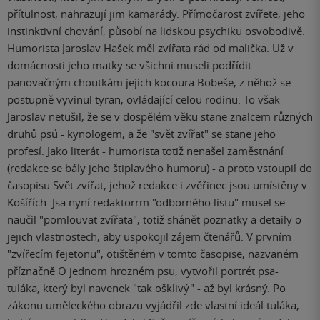
přítulnost, nahrazují jim kamarády. Přímočarost zvířete, jeho
instinktivní chování, působí na lidskou psychiku osvobodivě.
Humorista Jaroslav Hašek měl zvířata rád od malička. Už v
domácnosti jeho matky se všichni museli podřídit
panovačným choutkám jejich kocoura Bobeše, z něhož se
postupně vyvinul tyran, ovládající celou rodinu. To však
Jaroslav netušil, že se v dospělém věku stane znalcem různých
druhů psů - kynologem, a že "svět zvířat" se stane jeho
profesí. Jako literát - humorista totiž nenašel zaměstnání
(redakce se bály jeho štiplavého humoru) - a proto vstoupil do
časopisu Svět zvířat, jehož redakce i zvěřinec jsou umístěny v
Košířích. Jsa nyní redaktorrm "odborného listu" musel se
naučil "pomlouvat zvířata", totiž shánět poznatky a detaily o
jejich vlastnostech, aby uspokojil zájem čtenářů. V prvním
"zvířecím fejetonu", otištěném v tomto časopise, nazvaném
příznačně O jednom hrozném psu, vytvořil portrét psa-
tuláka, který byl navenek "tak ošklivý" - až byl krásný. Po
zákonu uměleckého obrazu vyjádřil zde vlastní ideál tuláka,