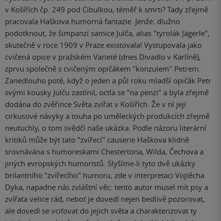
v Košířích čp. 249 pod Cibulkou, téměř k smrti? Tady zřejmě
pracovala Haškova humorná fantazie. Jenže: dlužno
podotknout, že šimpanzí samice Julča, alias "tyrolák Jägerle",
skutečně v roce 1909 v Praze existovala! Vystupovala jako
cvičená opice v pražském Varieté (dnes Divadlo v Karlíně),
zprvu společně s cvičeným opičákem "konzulem" Petrem.
Zanedlouho poté, když o jeden a půl roku mladší opičák Petr
svými kousky Julču zastínil, octla se "na penzi" a byla zřejmě
dodána do zvěřince Světa zvířat v Košířích. Že v ní její
cirkusové návyky a touha po uměleckých produkcích zřejmě
neutuchly, o tom svědčí naše ukázka. Podle názoru literární
kritiků může být tato "zvířecí" causerie Haškova klidně
srovnávána s humoreskami Chestertona, Wilda, Čechova a
jiných evropských humoristů. Slyšíme-li tyto dvě ukázky
brilantního "zvířecího" humoru, zde v interpretaci Vojtěcha
Dyka, napadne nás zvláštní věc: tento autor musel mít psy a
zvířata velice rád, neboť je dovedl nejen bedlivě pozorovat,
ale dovedl se vciťovat do jejich světa a charakterizovat ty