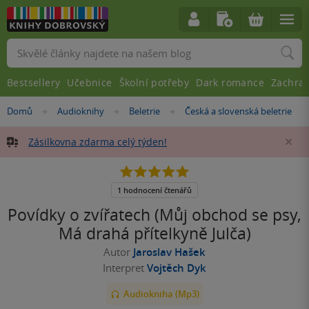
Vyhledávání
Bestsellery
Učebnice
Školní potřeby
Dark romance
Zachra
Nacházíte
Domů
Audioknihy
Beletrie
Česká a slovenská beletrie
»
»
»
se
zde:
Zásilkovna zdarma celý týden!
Za
5.0
z
5
1 hodnocení čtenářů
hvězdiček
Povídky o zvířatech (Můj obchod se psy,
Má drahá přítelkyně Julča)
Autor
Jaroslav Hašek
Interpret
Vojtěch Dyk
Audiokniha (Mp3)