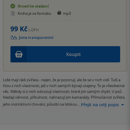
Ihned ke stažení
Kniha je ve formátu
mp3
99 Kč
s DPH
Jsme transparentní
Koupit
Lidé mají rádi zvířata - nejen, že je pozorují, ale že se v nich vidí. Tuší a
čtou z nich vlastnosti, jež v nich samých bývají utajeny. To je všeobecná
věc. Někdy si z nich odvozují vlastnosti, které jim samým chybí. U psů
hledají věrnost, přítulnost, nahrazují jim kamarády. Přímočarost zvířete,
jeho instinktivní chování, působí na lidskou…
Přejít na celý popis