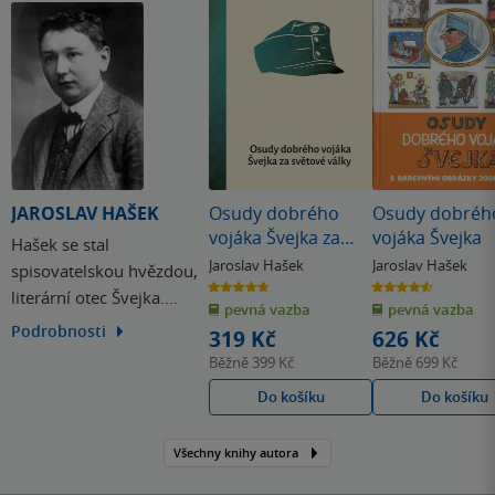
JAROSLAV HAŠEK
Osudy dobrého
Osudy dobréh
vojáka Švejka za
vojáka Švejka
Hašek se stal
světové války
Jaroslav Hašek
Jaroslav Hašek
spisovatelskou hvězdou,
4.7
4.6
literární otec Švejka.
z
z
pevná vazba
pevná vazba
5
5
hvězdiček
hvězdiček
Jedinečný mystifikátor,
Podrobnosti
319 Kč
626 Kč
který se oddával toulkám
Běžně
399 Kč
Běžně
699 Kč
po celé Evropě. Bohém,
Do košíku
Do košíku
který rád seděl u piva či
vystupoval v kabaretu.
Všechny knihy autora
Ikona české literatury,
král satiry a humoru.