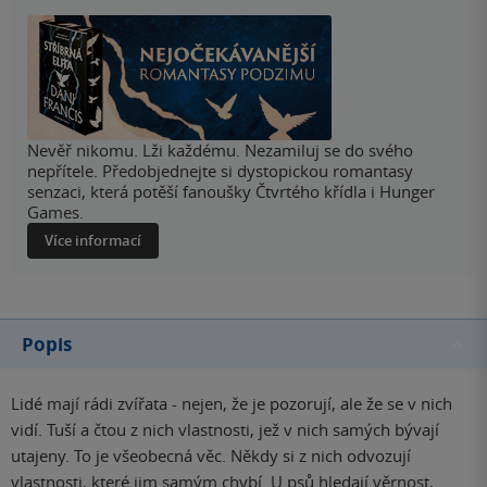
Nevěř nikomu. Lži každému. Nezamiluj se do svého
nepřítele. Předobjednejte si dystopickou romantasy
senzaci, která potěší fanoušky Čtvrtého křídla i Hunger
Games.
Více informací
Popis
Lidé mají rádi zvířata - nejen, že je pozorují, ale že se v nich
vidí. Tuší a čtou z nich vlastnosti, jež v nich samých bývají
utajeny. To je všeobecná věc. Někdy si z nich odvozují
vlastnosti, které jim samým chybí. U psů hledají věrnost,