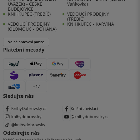
ÚVAZEK) - ČESKÉ
Vaňkovka)
BUDĚJOVICE
KNIHKUPEC (TŘEBÍČ)
VEDOUCÍ PRODEJNY
(TŘEBÍČ)
VEDOUCÍ PRODEJNY
KNIHKUPEC - KARVINÁ
(OLOMOUC - OC HANÁ)
Volné pracovní pozice
Platební metody
+ 17
Sledujte nás
KnihyDobrovsky.cz
Knižní závisláci
knihydobrovsky
@knihydobrovskycz
@knihydobrovsky
Odebírejte nás
Každý měsíc společně přečteme tisíce knih