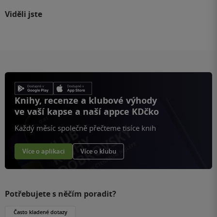
Viděli jste
Knihy, recenze a klubové výhody
ve vaší kapse a naší appce KDčko
Každý měsíc společně přečteme tisíce knih
Více o aplikaci
Více o klubu
Potřebujete s něčím poradit?
Často kladené dotazy