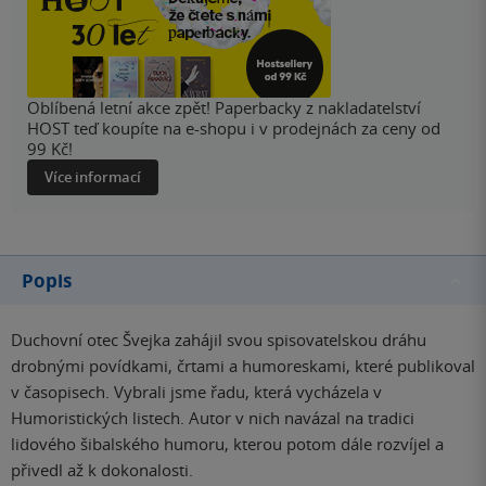
Oblíbená letní akce zpět! Paperbacky z nakladatelství
HOST teď koupíte na e-shopu i v prodejnách za ceny od
99 Kč!
Více informací
Popis
Duchovní otec Švejka zahájil svou spisovatelskou dráhu
drobnými povídkami, črtami a humoreskami, které publikoval
v časopisech. Vybrali jsme řadu, která vycházela v
Humoristických listech. Autor v nich navázal na tradici
lidového šibalského humoru, kterou potom dále rozvíjel a
přivedl až k dokonalosti.