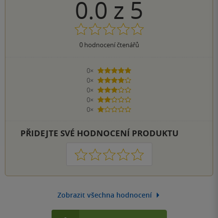
0.0
z
5
0
hodnocení čtenářů
0×
5 hvězdiček
0×
4 hvězdičky
0×
3 hvězdičky
0×
2 hvězdičky
0×
1 hvezdička
PŘIDEJTE SVÉ HODNOCENÍ PRODUKTU
1
2
3
4
5
Zobrazit všechna hodnocení