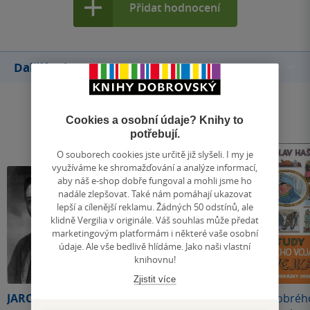
Přidat hodnocení
Další knihy autora
Cookies a osobní údaje? Knihy to
potřebují.
O souborech cookies jste určitě již slyšeli. I my je
využíváme ke shromažďování a analýze informací,
aby náš e-shop dobře fungoval a mohli jsme ho
nadále zlepšovat. Také nám pomáhají ukazovat
lepší a cílenější reklamu. Žádných 50 odstínů, ale
klidně Vergilia v originále. Váš souhlas může předat
marketingovým platformám i některé vaše osobní
údaje. Ale vše bedlivě hlídáme. Jako naši vlastní
knihovnu!
Zjistit více
JAROSLAV HAŠEK
Osudy dobrého
Osudy dobréh