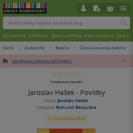
Vyhledávání
Bestsellery
Učebnice
Školní potřeby
Dark romance
Zachra
Nacházíte
Domů
Audioknihy
Beletrie
Česká a slovenská beletrie
»
»
»
se
zde:
Zásilkovna zdarma celý týden!
Za
0.0
z
5
0 hodnocení čtenářů
hvězdiček
Jaroslav Hašek - Povídky
Autor
Jaroslav Hašek
Interpret
Bohumil Bezouška
Audiokniha (Mp3)