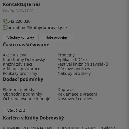
Kontaktujte nás
Po–Pá:
8:00–17:00
542 220 320
poradime@knihydobrovsky.cz
Všechny kontakty
Naše prodejny
Často navštěvované
Akce a slevy
Prodejny
Klub Knihy Dobrovský
Aplikace KDčko
Knižní závisláci
Festival knižních závisláků
Affiliate spolupráce
Dárkové poukazy
Poukazy pro firmy
Nákupy pro školy
Dodací podmínky
Platební metody
Doprava
Obchodní podmínky
Reklamace a vrácení
Ochrana osobních údajů
Nastavení cookies
Vše důležité
Kariéra v Knihy Dobrovský
KNIHKUPEC (ZKRÁCENÝ
KNIHKUPEC - BRNO (Galerie