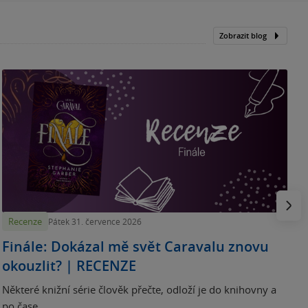
Zobrazit blog
„
p
H
e
Násled
Recenze
Pátek 31. července 2026
Finále: Dokázal mě svět Caravalu znovu
okouzlit? | RECENZE
Některé knižní série člověk přečte, odloží je do knihovny a
po čase...