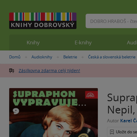
Vyhledávání
Knihy
E-knihy
Aud
Nacházíte
Domů
Audioknihy
Beletrie
Česká a slovenská beletrie
»
»
»
se
zde:
Zásilkovna zdarma celý týden!
Suprap
Nepil,
Autor
Karel 
Uložit do 