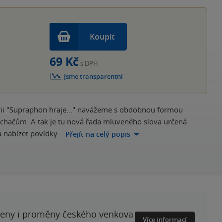
hvěz
Koupit
69 Kč
s DPH
Jsme transparentní
erii "Supraphon hraje..." navážeme s obdobnou formou
chačům. A tak je tu nová řada mluveného slova určená
a nabízet povídky…
Přejít na celý popis
ženy i proměny českého venkova
Více informací