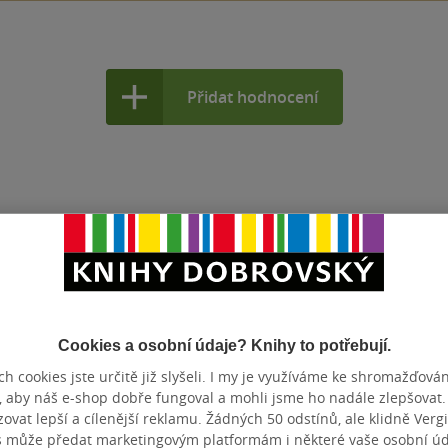
Přidat hodnocení
ýznamnější české intelektuály dvacátého
al novinařině a literární tvorbě. Spolu s
Cookies a osobní údaje? Knihy to potřebují.
hry, stal se jedním z prvních autorů
h cookies jste určitě již slyšeli. I my je využíváme ke shromažďován
 románů.…
, aby náš e-shop dobře fungoval a mohli jsme ho nadále zlepšovat
vat lepší a cílenější reklamu. Žádných 50 odstínů, ale klidně Vergil
s může předat marketingovým platformám i některé vaše osobní úda