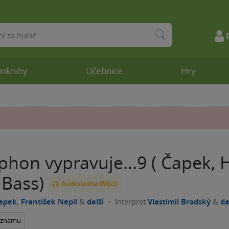
ioknihy
Učebnice
Hry
hon vypravuje...9 ( Čapek, 
 Bass)
Audiokniha (Mp3)
Čapek
,
František Nepil
&
další
Interpret
Vlastimil Brodský
&
da
seznamu