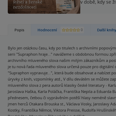
v době, kdy se ž
0
Popis
Hodnocení
Další knih
Bylo jen otázkou času, kdy po titulech s archivními popovým
serii "Supraphon hraje..." navážeme s obdobnou formou zpř
archivního mluveného slova našim milým zákazníkům a pos
je tu nová řada mluveného slova určená pouze pro digitální
"Supraphon vypravuje...", která bude obsahovat a nabízet pov
úryvky z knih, vzpomínky atd., V dílu devátém se můžete za
mluveného slova z pera autorů klasiky české literatury - Karl
Jaroslava Haška, Karla Poláčka, Františka Nepila a Eduarda Ba
přednesem, četbou či vyprávěním potěší hlasy neméně slav
jmen herců Otakara Brouska st., Václava Vosky, Jaroslavy A
Kostky, Františka Němce, Viktora Preisse, Rudolfa Hrušínskéh