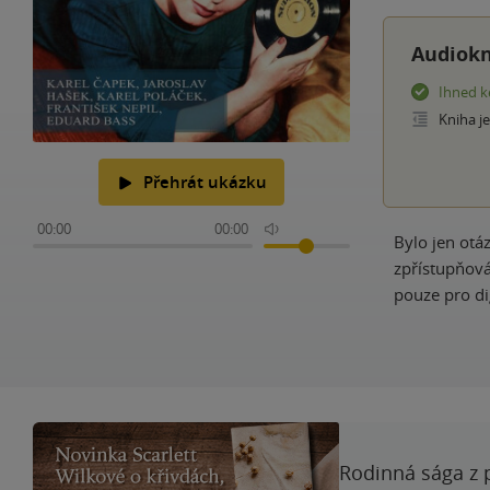
Audiokn
Ihned k
Kniha j
Přehrát ukázku
00:00
00:00
Bylo jen otá
zpřístupňov
pouze pro di
Rodinná sága z 