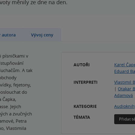
ivoty měnily ze dne na den.
y autora
Vývoj ceny
i písničkami v
ístupňování
AUTOŘI
Karel Čap
luchačům. A tak
Eduard B
 obchody
INTERPRETI
Vlastimil 
ídky, fejetony,
|
Otakar B
poslouchat do
Adamová
a Čapka,
sse. Jejich
KATEGORIE
Audioknih
ných a zvučných
TÉMATA
Přidat 
damové, Petra
o, Vlastimila