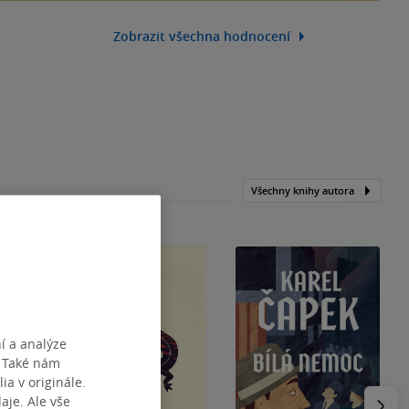
Zobrazit všechna hodnocení
Všechny knihy autora
í a analýze
. Také nám
ia v originále.
Následu
je. Ale vše