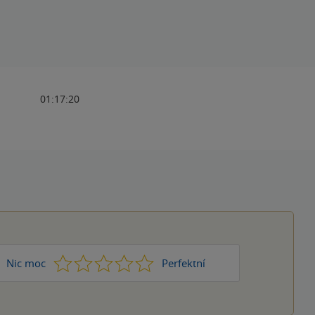
01:17:20
1
2
3
4
5
Nic moc
Perfektní