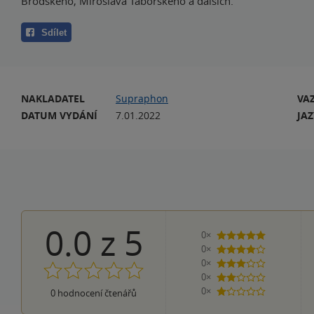
Brodského, Miroslava Táborského a dalších.
Sdílet
NAKLADATEL
Supraphon
VA
DATUM VYDÁNÍ
7.01.2022
JA
0.0
z
5
0×
5 hvězdiček
0×
4 hvězdičky
0×
3 hvězdičky
0×
2 hvězdičky
0×
0
hodnocení čtenářů
1 hvezdička