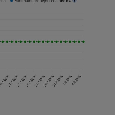
69 Kč
ena
Minimální prodejní cena: