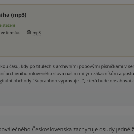
iha (mp3)
e stažení
e ve formátu
mp3
zkou času, kdy po titulech s archivními popovými písničkami v s
ání archivního mluveného slova našim milým zákazníkům a poslu
gitální obchody "Supraphon vypravuje...", která bude obsahovat 
poválečného Československa zachycuje osudy jedné 