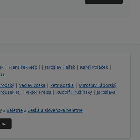
ek
|
František Nepil
|
Jaroslav Hašek
|
Karel Poláček
|
ass
Brodský
|
Václav Voska
|
Petr Kostka
|
Miroslav Táborský
rousek st.
|
Viktor Preiss
|
Rudolf Hrušínský
|
Jaroslava
y
»
Beletrie
»
Česká a slovenská beletrie
téma