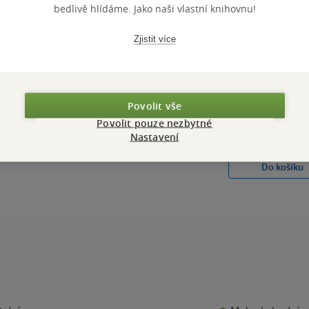
bedlivě hlídáme. Jako naši vlastní knihovnu!
Zjistit více
R.U.R.
Karel Čapek
4.2
Povolit vše
z
měkká vazba
5
hvězdiček
Povolit pouze nezbytné
119 Kč
Nastavení
Běžně
149 Kč
Do košíku