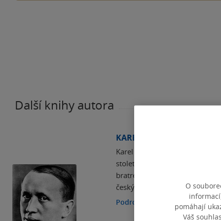
Další knihy autora
KAREL ČAPEK
Karel Čapek je řazen mezi nejv
století. Většinu života se věnov
bratrem Josefem psal divadelní 
O souborec
českých vědeckofantastických
informací
Podrobnosti
pomáhají ukazo
Váš souhla