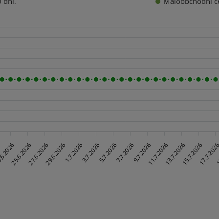
Maloobchodní c
 dní.