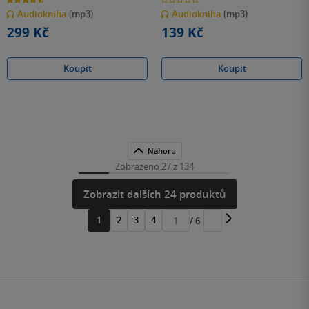
z
z
Audiokniha
(mp3)
Audiokniha
(mp3)
5
5
hvězdiček
hvězdiček
299 Kč
139 Kč
Koupit
Koupit
Nahoru
Zobrazeno 27 z 134
Zobrazit dalších 24 produktů
1
2
3
4
/ 6
Přejít
na
stránku