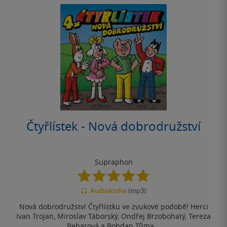
Čtyřlístek - Nová dobrodružství
Supraphon
4.8
z
Audiokniha
(mp3)
5
hvězdiček
Nová dobrodružství Čtyřlístku ve zvukové podobě! Herci
Ivan Trojan, Miroslav Táborský, Ondřej Brzobohatý, Tereza
Bebarová a Bohdan Tůma...