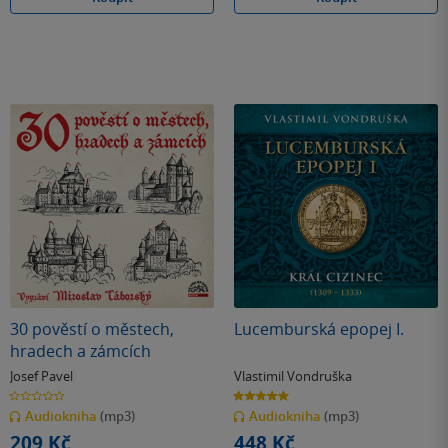
30 pověstí o městech,
Lucemburská epopej I.
hradech a zámcích
Josef Pavel
Vlastimil Vondruška
0.0
5.0
z
z
Audiokniha
(mp3)
Audiokniha
(mp3)
5
5
hvězdiček
hvězdiček
209 Kč
448 Kč