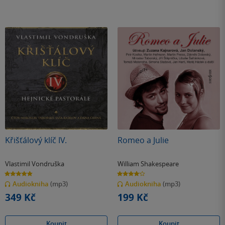
Křišťálový klíč IV.
Romeo a Julie
Vlastimil Vondruška
William Shakespeare
4.8
4.1
z
z
Audiokniha
(mp3)
Audiokniha
(mp3)
5
5
hvězdiček
hvězdiček
349 Kč
199 Kč
Koupit
Koupit