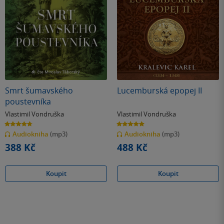
Smrt šumavského
Lucemburská epopej II
poustevníka
Vlastimil Vondruška
Vlastimil Vondruška
4.7
5.0
z
z
Audiokniha
(mp3)
Audiokniha
(mp3)
5
5
hvězdiček
hvězdiček
388 Kč
488 Kč
Koupit
Koupit