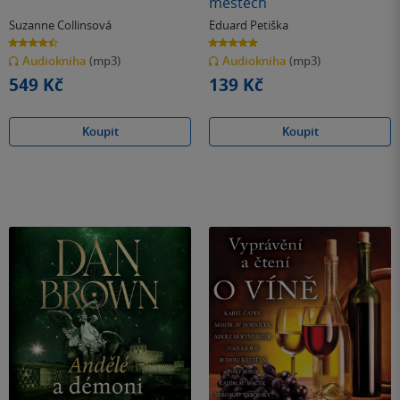
městech
Suzanne Collinsová
Eduard Petiška
4.5
5.0
z
z
Audiokniha
(mp3)
Audiokniha
(mp3)
5
5
hvězdiček
hvězdiček
549 Kč
139 Kč
Koupit
Koupit