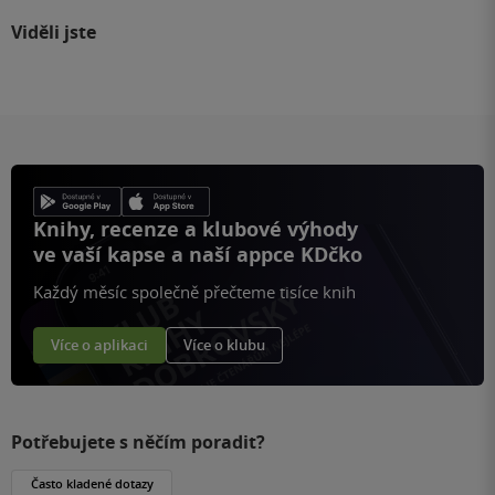
Viděli jste
Knihy, recenze a klubové výhody
ve vaší kapse a naší appce KDčko
Každý měsíc společně přečteme tisíce knih
Více o aplikaci
Více o klubu
Potřebujete s něčím poradit?
Často kladené dotazy