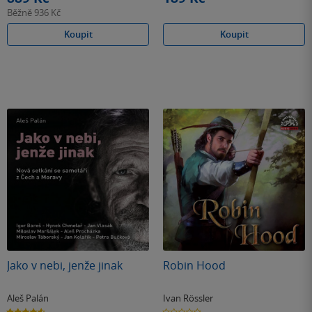
Běžně
936 Kč
Koupit
Koupit
Jako v nebi, jenže jinak
Robin Hood
Aleš Palán
Ivan Rössler
4.6
0.0