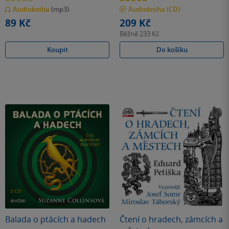
z
z
Audiokniha
(mp3)
Audiokniha
(CD)
5
5
hvězdiček
hvězdiček
89 Kč
209 Kč
Běžně
233 Kč
Koupit
Do košíku
Balada o ptácích a hadech
Čtení o hradech, zámcích a