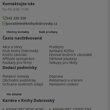
Kontaktujte nás
Po–Pá:
8:00–17:00
542 220 320
poradime@knihydobrovsky.cz
Všechny kontakty
Naše prodejny
Často navštěvované
Akce a slevy
Prodejny
Klub Knihy Dobrovský
Aplikace KDčko
Knižní závisláci
Festival knižních závisláků
Affiliate spolupráce
Dárkové poukazy
Poukazy pro firmy
Nákupy pro školy
Dodací podmínky
Platební metody
Doprava
Obchodní podmínky
Reklamace a vrácení
Ochrana osobních údajů
Nastavení cookies
Vše důležité
Kariéra v Knihy Dobrovský
KNIHKUPEC/POKLADNÍ -
KNIHKUPEC (ZKRÁCENÝ