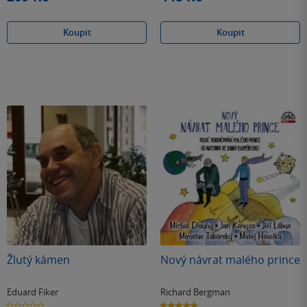
Koupit
Koupit
Žlutý kámen
Nový návrat malého prince
Eduard Fiker
Richard Bergman
0.0
5.0