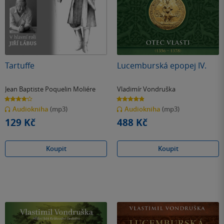
Tartuffe
Lucemburská epopej IV.
Jean Baptiste Poquelin Moliére
Vladimír Vondruška
4.2
4.9
z
z
Audiokniha
(mp3)
Audiokniha
(mp3)
5
5
hvězdiček
hvězdiček
129 Kč
488 Kč
Koupit
Koupit