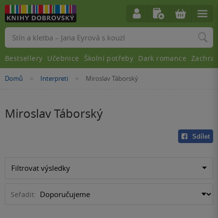
Vyhledávání
Bestsellery
Učebnice
Školní potřeby
Dark romance
Zachra
Nacházíte
Domů
Interpreti
Miroslav Táborský
»
»
se
zde:
Miroslav Táborský
Sdílet
Filtrovat výsledky
Seřadit: