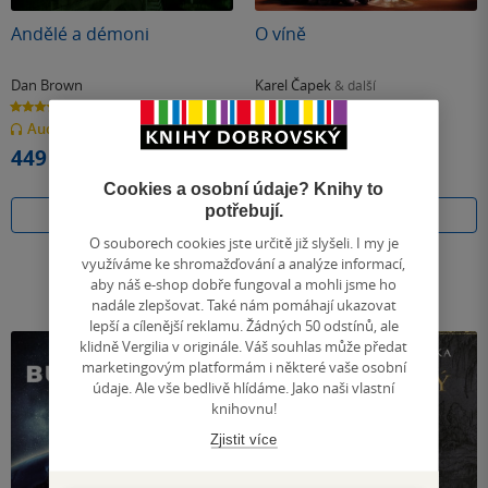
Andělé a démoni
O víně
Dan Brown
Karel Čapek
& další
4.8
0.0
z
z
Audiokniha
(mp3)
Audiokniha
(mp3)
5
5
hvězdiček
hvězdiček
449 Kč
139 Kč
Cookies a osobní údaje? Knihy to
potřebují.
Koupit
Koupit
O souborech cookies jste určitě již slyšeli. I my je
využíváme ke shromažďování a analýze informací,
aby náš e-shop dobře fungoval a mohli jsme ho
nadále zlepšovat. Také nám pomáhají ukazovat
lepší a cílenější reklamu. Žádných 50 odstínů, ale
klidně Vergilia v originále. Váš souhlas může předat
marketingovým platformám i některé vaše osobní
údaje. Ale vše bedlivě hlídáme. Jako naši vlastní
knihovnu!
Zjistit více