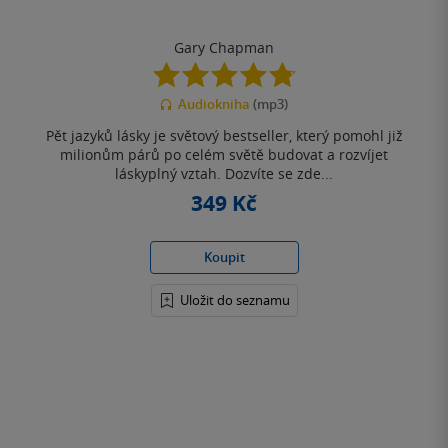
Gary Chapman
4.8
z
Audiokniha
(mp3)
5
hvězdiček
Pět jazyků lásky je světový bestseller, který pomohl již
milionům párů po celém světě budovat a rozvíjet
láskyplný vztah. Dozvíte se zde...
349 Kč
Koupit
Uložit do seznamu