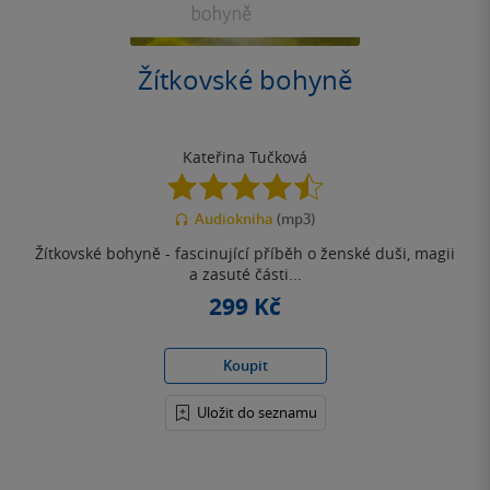
Žítkovské bohyně
Kateřina Tučková
4.5
z
Audiokniha
(mp3)
5
hvězdiček
Žítkovské bohyně - fascinující příběh o ženské duši, magii
a zasuté části...
299 Kč
Koupit
Uložit do seznamu