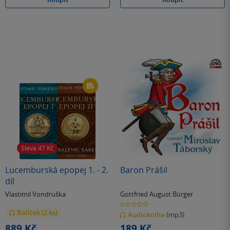
Sleva 47
Kč
Lucemburská epopej 1. - 2.
Baron Prášil
díl
Vlastimil Vondruška
Gottfried August Bürger
0.0
z
Balíček (2 ks)
Audiokniha
(mp3)
5
hvězdiček
889 Kč
189 Kč