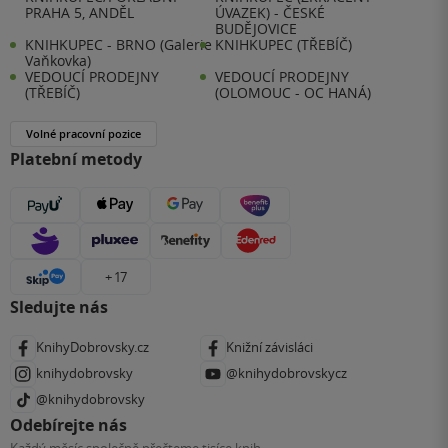
PRAHA 5, ANDĚL
ÚVAZEK) - ČESKÉ
BUDĚJOVICE
KNIHKUPEC - BRNO (Galerie
KNIHKUPEC (TŘEBÍČ)
Vaňkovka)
VEDOUCÍ PRODEJNY
VEDOUCÍ PRODEJNY
(TŘEBÍČ)
(OLOMOUC - OC HANÁ)
Volné pracovní pozice
Platební metody
+ 17
Sledujte nás
KnihyDobrovsky.cz
Knižní závisláci
knihydobrovsky
@knihydobrovskycz
@knihydobrovsky
Odebírejte nás
Každý měsíc společně přečteme tisíce knih