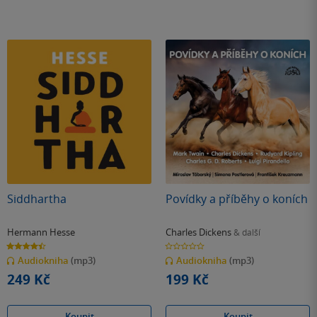
Siddhartha
Povídky a příběhy o koních
Hermann Hesse
Charles Dickens
& další
4.4
0.0
z
z
Audiokniha
(mp3)
Audiokniha
(mp3)
5
5
hvězdiček
hvězdiček
249 Kč
199 Kč
Koupit
Koupit