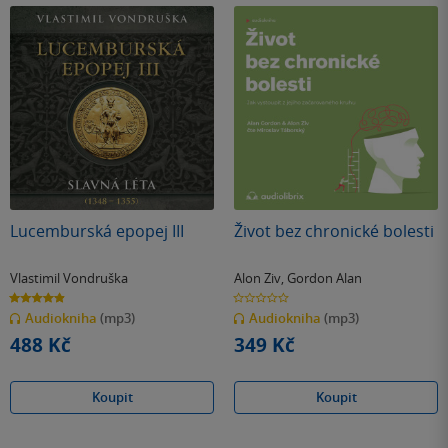
Lucemburská epopej III
Život bez chronické bolesti
Vlastimil Vondruška
Alon Ziv
,
Gordon Alan
4.9
0.0
z
z
Audiokniha
(mp3)
Audiokniha
(mp3)
5
5
hvězdiček
hvězdiček
488 Kč
349 Kč
Koupit
Koupit