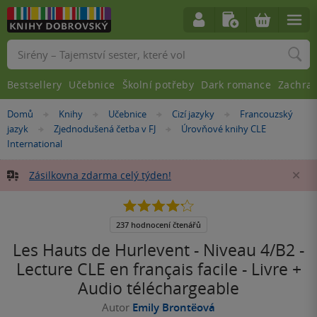
Vyhledávání
Bestsellery
Učebnice
Školní potřeby
Dark romance
Zachra
Nacházíte
Domů
Knihy
Učebnice
Cizí jazyky
Francouzský
»
»
»
»
se
jazyk
Zjednodušená četba v FJ
Úrovňové knihy CLE
»
»
zde:
International
Zásilkovna zdarma celý týden!
Za
4.2
z
5
237 hodnocení čtenářů
hvězdiček
Les Hauts de Hurlevent - Niveau 4/B2 -
Lecture CLE en français facile - Livre +
Audio téléchargeable
Autor
Emily Brontëová