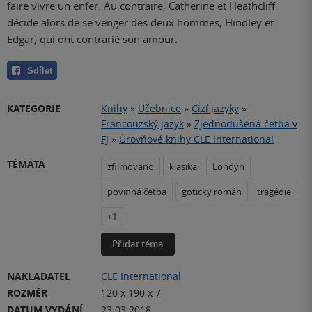
faire vivre un enfer. Au contraire, Catherine et Heathcliff
décide alors de se venger des deux hommes, Hindley et
Edgar, qui ont contrarié son amour.
Sdílet
KATEGORIE
Knihy
»
Učebnice
»
Cizí jazyky
»
Francouzský jazyk
»
Zjednodušená četba v
FJ
»
Úrovňové knihy CLE International
TÉMATA
zfilmováno
klasika
Londýn
povinná četba
gotický román
tragédie
+1
Přidat téma
NAKLADATEL
CLE International
ROZMĚR
120 x 190 x 7
DATUM VYDÁNÍ
23.03.2018