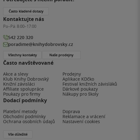
Často kladené dotazy
Kontaktujte nás
Po–Pá:
8:00–17:00
542 220 320
poradime@knihydobrovsky.cz
Všechny kontakty
Naše prodejny
Často navštěvované
Akce a slevy
Prodejny
Klub Knihy Dobrovský
Aplikace KDčko
Knižní závisláci
Festival knižních závisláků
Affiliate spolupráce
Dárkové poukazy
Poukazy pro firmy
Nákupy pro školy
Dodací podmínky
Platební metody
Doprava
Obchodní podmínky
Reklamace a vrácení
Ochrana osobních údajů
Nastavení cookies
Vše důležité