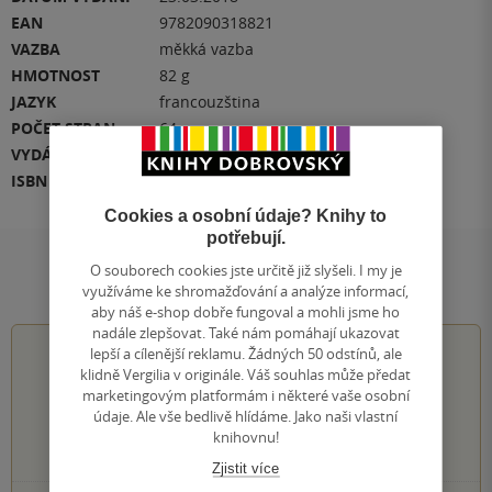
EAN
9782090318821
VAZBA
měkká vazba
HMOTNOST
82 g
JAZYK
francouzština
POČET STRAN
64
VYDÁNÍ
1
ISBN
978-2-09-031882-1
Cookies a osobní údaje? Knihy to
potřebují.
O souborech cookies jste určitě již slyšeli. I my je
Hodnocení a recenze čtenářů
využíváme ke shromažďování a analýze informací,
aby náš e-shop dobře fungoval a mohli jsme ho
nadále zlepšovat. Také nám pomáhají ukazovat
4.2
z
5
lepší a cílenější reklamu. Žádných 50 odstínů, ale
klidně Vergilia v originále. Váš souhlas může předat
marketingovým platformám i některé vaše osobní
údaje. Ale vše bedlivě hlídáme. Jako naši vlastní
knihovnu!
237
hodnocení čtenářů
Zjistit více