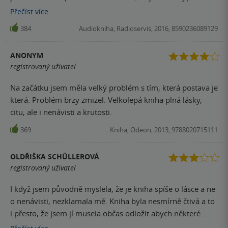
kterou čtete furt dokola a pokaždé si tam něco najdete.
Přečíst
více
Doporučuji!
384
Audiokniha, Radioservis, 2016, 8590236089129
ANONYM
registrovaný uživatel
Na začátku jsem měla velký problém s tím, která postava je
která. Problém brzy zmizel. Velkolepá kniha plná lásky,
citu, ale i nenávisti a krutosti.
369
Kniha, Odeon, 2013, 9788020715111
OLDŘIŠKA SCHÜLLEROVÁ
registrovaný uživatel
I když jsem původně myslela, že je kniha spíše o lásce a ne
o nenávisti, nezklamala mě. Kniha byla nesmírně čtivá a to
i přesto, že jsem jí musela občas odložit abych některé
situace v knize rozdýchala. Je to silný příběh a velmi dobře