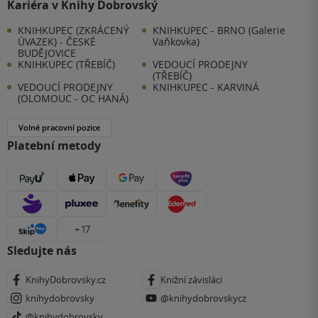
Kariéra v Knihy Dobrovský
KNIHKUPEC (ZKRÁCENÝ
KNIHKUPEC - BRNO (Galerie
ÚVAZEK) - ČESKÉ
Vaňkovka)
BUDĚJOVICE
KNIHKUPEC (TŘEBÍČ)
VEDOUCÍ PRODEJNY
(TŘEBÍČ)
VEDOUCÍ PRODEJNY
KNIHKUPEC - KARVINÁ
(OLOMOUC - OC HANÁ)
Volné pracovní pozice
Platební metody
+ 17
Sledujte nás
KnihyDobrovsky.cz
Knižní závisláci
knihydobrovsky
@knihydobrovskycz
@knihydobrovsky