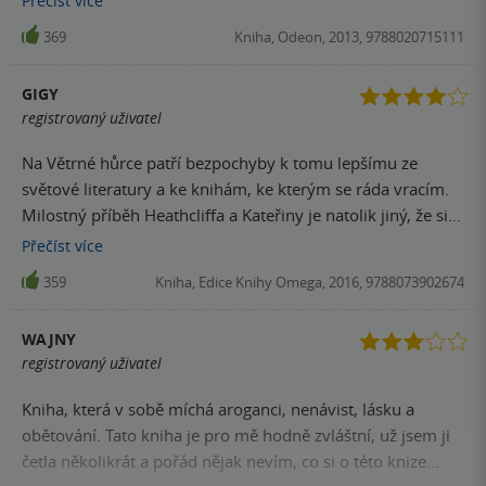
Přečíst
více
napsaný příběh, ale těžko budete v knize hledat postavu,
369
Kniha, Odeon, 2013, 9788020715111
kterou byste si oblíbili.
GIGY
registrovaný uživatel
Na Větrné hůrce patří bezpochyby k tomu lepšímu ze
světové literatury a ke knihám, ke kterým se ráda vracím.
Milostný příběh Heathcliffa a Kateřiny je natolik jiný, že si
ho zamilujete.
Přečíst
více
359
Kniha, Edice Knihy Omega, 2016, 9788073902674
WAJNY
registrovaný uživatel
Kniha, která v sobě míchá aroganci, nenávist, lásku a
obětování. Tato kniha je pro mě hodně zvláštní, už jsem ji
četla několikrát a pořád nějak nevím, co si o této knize