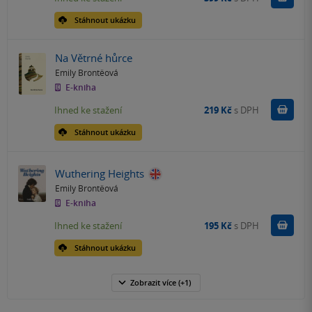
Stáhnout ukázku
Na Větrné hůrce
Emily Brontëová
E-kniha
Koupit
Ihned ke stažení
219 Kč
s DPH
Stáhnout ukázku
Wuthering Heights
Emily Brontëová
E-kniha
Koupit
Ihned ke stažení
195 Kč
s DPH
Stáhnout ukázku
Zobrazit
více
(+1)