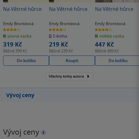
Na Větrné hůrce
Na Větrné hůrce
Na Větrné hůrce
Emily Brontëová
Emily Brontëová
Emily Brontëová
4.2
4.2
4.2
z
z
z
pevná vazba
E-kniha
měkká vazba
5
5
5
hvězdiček
hvězdiček
hvězdiček
319 Kč
219 Kč
447 Kč
Běžně
399 Kč
Běžně
239 Kč
Běžně
499 Kč
Do košíku
Koupit
Do košíku
Všechny knihy autora
Vývoj ceny
Vývoj ceny