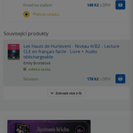
Koupit
Ihned ke stažení
149 Kč
s DPH
Přehrát ukázku
Související produkty
Les Hauts de Hurlevent - Niveau 4/B2 - Lecture
CLE en français facile - Livre + Audio
téléchargeable
Emily Brontëová
měkká vazba
Do k
Skladem
176 Kč
s DPH
Zobrazit
více
(+3)