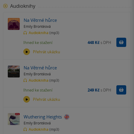
Audioknihy
Na Větrné hůrce
Emily Brontëová
Audiokniha
(mp3)
Koupit
Ihned ke stažení
448 Kč
s DPH
Přehrát ukázku
Na Větrné hůrce
Emily Brontëová
Audiokniha
(mp3)
Koupit
Ihned ke stažení
249 Kč
s DPH
Přehrát ukázku
Wuthering Heights
Emily Brontëová
Audiokniha
(mp3)