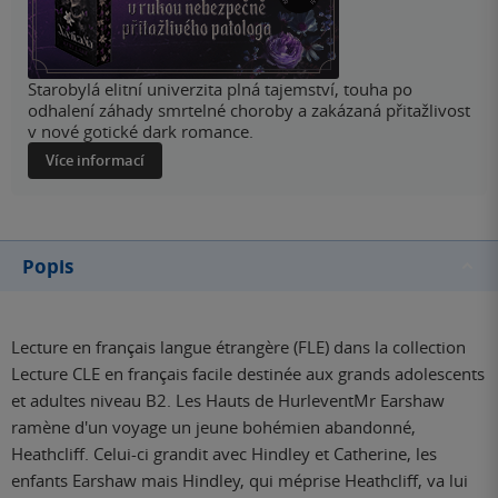
Starobylá elitní univerzita plná tajemství, touha po
odhalení záhady smrtelné choroby a zakázaná přitažlivost
v nové gotické dark romance.
Více informací
Popis
Lecture en français langue étrangère (FLE) dans la collection
Lecture CLE en français facile destinée aux grands adolescents
et adultes niveau B2. Les Hauts de HurleventMr Earshaw
ramène d'un voyage un jeune bohémien abandonné,
Heathcliff. Celui-ci grandit avec Hindley et Catherine, les
enfants Earshaw mais Hindley, qui méprise Heathcliff, va lui