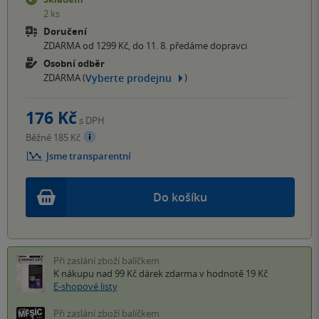
2 ks
Doručení
ZDARMA od 1299 Kč, do 11. 8. předáme dopravci
Osobní odběr
Vyberte prodejnu
ZDARMA (
)
176 Kč
s DPH
Běžně 185 Kč
Jsme transparentní
Do košíku
Při zaslání zboží balíčkem
K nákupu nad 99 Kč
dárek zdarma
v hodnotě 19 Kč
E-shopové listy
Při zaslání zboží balíčkem