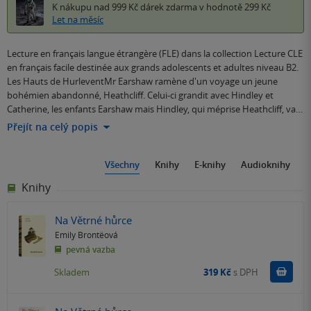
K nákupu nad 999 Kč
dárek zdarma
v hodnotě 299 Kč
Let na měsíc
Lecture en français langue étrangère (FLE) dans la collection Lecture CLE
en français facile destinée aux grands adolescents et adultes niveau B2.
Les Hauts de HurleventMr Earshaw ramène d'un voyage un jeune
bohémien abandonné, Heathcliff. Celui-ci grandit avec Hindley et
Catherine, les enfants Earshaw mais Hindley, qui méprise Heathcliff, va…
Přejít na celý popis
Všechny
Knihy
E-knihy
Audioknihy
Knihy
Na Větrné hůrce
Emily Brontëová
pevná vazba
Do k
Skladem
319 Kč
s DPH