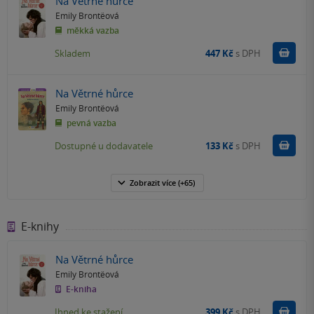
Na Větrné hůrce
Emily Brontëová
měkká vazba
Do k
Skladem
447 Kč
s DPH
Na Větrné hůrce
Emily Brontëová
pevná vazba
Do k
Dostupné u dodavatele
133 Kč
s DPH
Zobrazit
více
(+65)
E-knihy
Na Větrné hůrce
Emily Brontëová
E-kniha
Koupit
Ihned ke stažení
399 Kč
s DPH