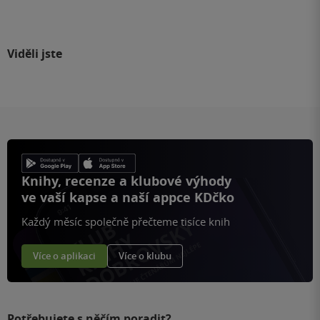
Viděli jste
Knihy, recenze a klubové výhody
ve vaší kapse a naší appce KDčko
Každý měsíc společně přečteme tisíce knih
Více o aplikaci
Více o klubu
Potřebujete s něčím poradit?