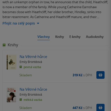
with an unkempt orphan in tow, he announces that the child, Heathcliff,
is now a member of the family. While young Catherine Earnshaw
becomes close with Heathcliff, her older brother, Hindley, sinks into
bitter resentment. As Catherine and Heathcliff mature, and their…
Přejít na celý popis
Všechny
Knihy
E-knihy
Audioknihy
Knihy
Na Větrné hůrce
Emily Brontëová
pevná vazba
Do k
Skladem
319 Kč
s DPH
Na Větrné hůrce
Emily Brontëová
měkká vazba
Do k
Skladem
447 Kč
s DPH