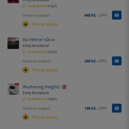
Audiokniha
(mp3)
Koupit
Ihned ke stažení
448 Kč
s DPH
Přehrát ukázku
Na Větrné hůrce
Emily Brontëová
Audiokniha
(mp3)
Koupit
Ihned ke stažení
249 Kč
s DPH
Přehrát ukázku
Wuthering Heights
Emily Brontëová
Audiokniha
(mp3)
Koupit
Ihned ke stažení
149 Kč
s DPH
Přehrát ukázku