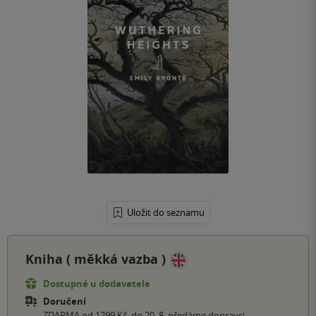
Uložit do seznamu
Kniha (
měkká vazba
)
Dostupné u dodavatele
Doručení
ZDARMA od 1299 Kč, do 20. 8. předáme dopravci