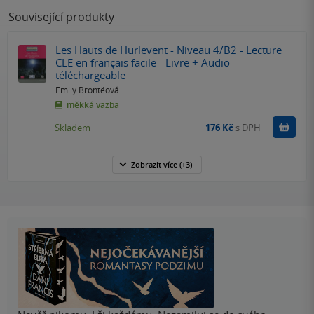
Související produkty
Les Hauts de Hurlevent - Niveau 4/B2 - Lecture
CLE en français facile - Livre + Audio
téléchargeable
Emily Brontëová
měkká vazba
Do k
Skladem
176 Kč
s DPH
Zobrazit
více
(+3)