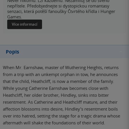
Nevěř nikomu. Lži každému. Nezamiluj se do svého
nepřítele. Předobjednejte si dystopickou romantasy
senzaci, která potěší fanoušky Čtvrtého křídla i Hunger
Games.
Více informací
Popis
When Mr. Earnshaw, master of Wuthering Heights, returns
from a trip with an unkempt orphan in tow, he announces
that the child, Heathcliff, is now a member of the family.
While young Catherine Earnshaw becomes close with
Heathcliff, her older brother, Hindley, sinks into bitter
resentment. As Catherine and Heathcliff mature, and their
affection blossoms into desire, Hindley’s resentment boils
over into hatred, setting the stage for a tragic drama whose
aftermath will shake the foundations of their world.