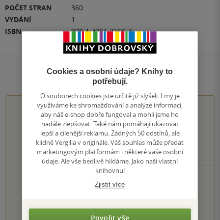
POČET STRAN
360
VYDÁNÍ
1
ISBN
978-1-4351-7150-3
Cookies a osobní údaje? Knihy to
Hodnocení a recenze čtenářů
potřebují.
O souborech cookies jste určitě již slyšeli. I my je
využíváme ke shromažďování a analýze informací,
4.2
z
5
aby náš e-shop dobře fungoval a mohli jsme ho
nadále zlepšovat. Také nám pomáhají ukazovat
lepší a cílenější reklamu. Žádných 50 odstínů, ale
klidně Vergilia v originále. Váš souhlas může předat
marketingovým platformám i některé vaše osobní
237
hodnocení čtenářů
údaje. Ale vše bedlivě hlídáme. Jako naši vlastní
knihovnu!
125×
5 hvězdiček
Zjistit více
62×
4 hvězdičky
37×
3 hvězdičky
10×
2 hvězdičky
Povolit vše
3×
1 hvezdička