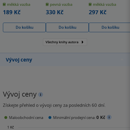
z
z
z
měkká vazba
pevná vazba
měkká vazba
5
5
5
hvězdiček
hvězdiček
hvězdiček
189 Kč
330 Kč
297 Kč
Do košíku
Do košíku
Do košíku
Všechny knihy autora
Vývoj ceny
Vývoj ceny
Získejte přehled o vývoji ceny za posledních 60 dní.
0 Kč
Maloobchodní cena
Minimální prodejní cena: