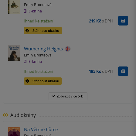
Emily Brontëová
E-kniha
Koupit
Ihned ke stažení
219 Kč
s DPH
Stáhnout ukázku
Wuthering Heights
Emily Brontëová
E-kniha
Koupit
Ihned ke stažení
195 Kč
s DPH
Stáhnout ukázku
Zobrazit
více
(+1)
Audioknihy
Na Větrné hůrce
Emily Brontëová