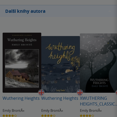
Další knihy autora
Wuthering Heights
Wuthering Heights
XWUTHERING
HEIGHTS_CLASSIC
PB
Emily BrontÃ«
Emily BrontÃ«
Emily BrontÃ«
4.2
4.2
4.2