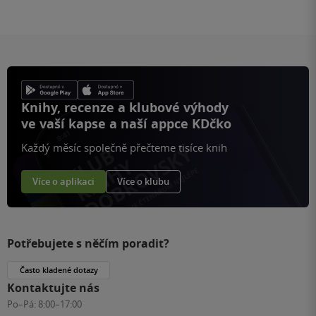
Knihy, recenze a klubové výhody
ve vaší kapse a naší appce KDčko
Každý měsíc společně přečteme tisíce knih
Více o aplikaci
Více o klubu
Potřebujete s něčím poradit?
Často kladené dotazy
Kontaktujte nás
Po–Pá:
8:00–17:00