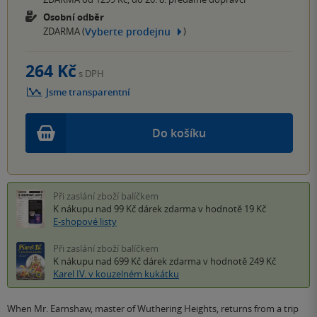
Osobní odběr
Vyberte prodejnu
ZDARMA (
)
264 Kč
s DPH
Jsme transparentní
Do košíku
Při zaslání zboží balíčkem
K nákupu nad 99 Kč
dárek zdarma
v hodnotě 19 Kč
E-shopové listy
Při zaslání zboží balíčkem
K nákupu nad 699 Kč
dárek zdarma
v hodnotě 249 Kč
Karel IV. v kouzelném kukátku
When Mr. Earnshaw, master of Wuthering Heights, returns from a trip