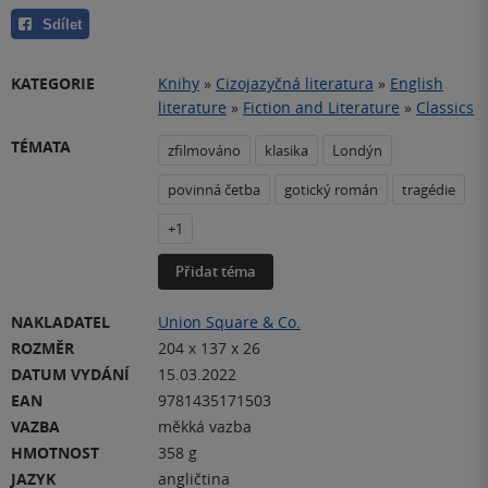
Sdílet
KATEGORIE
Knihy
»
Cizojazyčná literatura
»
English
literature
»
Fiction and Literature
»
Classics
TÉMATA
zfilmováno
klasika
Londýn
povinná četba
gotický román
tragédie
+1
Přidat téma
NAKLADATEL
Union Square & Co.
ROZMĚR
204 x 137 x 26
DATUM VYDÁNÍ
15.03.2022
EAN
9781435171503
VAZBA
měkká vazba
HMOTNOST
358 g
JAZYK
angličtina