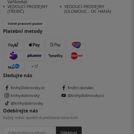
Vaňkovka)
VEDOUCÍ PRODEJNY
VEDOUCÍ PRODEJNY
(TŘEBÍČ)
(OLOMOUC - OC HANÁ)
Volné pracovní pozice
Platební metody
+ 17
Sledujte nás
KnihyDobrovsky.cz
Knižní závisláci
knihydobrovsky
@knihydobrovskycz
@knihydobrovsky
Odebírejte nás
Každý měsíc společně přečteme tisíce knih
Odebírat