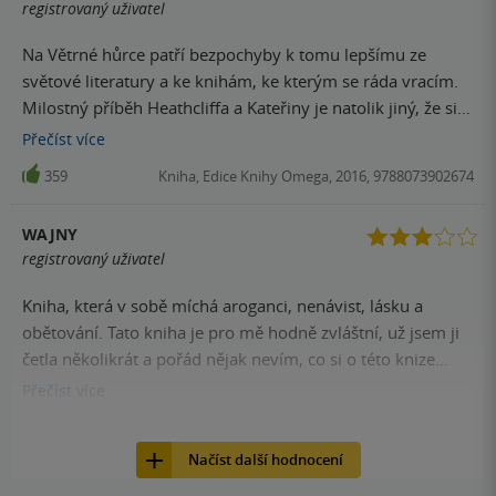
registrovaný uživatel
Na Větrné hůrce patří bezpochyby k tomu lepšímu ze
světové literatury a ke knihám, ke kterým se ráda vracím.
Milostný příběh Heathcliffa a Kateřiny je natolik jiný, že si
ho zamilujete.
Přečíst
více
359
Kniha, Edice Knihy Omega, 2016, 9788073902674
WAJNY
registrovaný uživatel
Kniha, která v sobě míchá aroganci, nenávist, lásku a
obětování. Tato kniha je pro mě hodně zvláštní, už jsem ji
četla několikrát a pořád nějak nevím, co si o této knize
vlastně myslet.
Přečíst
více
340
Kniha, Edice Knihy Omega, 2016, 9788073902674
Načíst další hodnocení