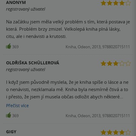
ANONYM
registrovaný uživatel
Na začátku jsem měla velký problém s tím, která postava je
která. Problém brzy zmizel. Velkolepá kniha plná lásky,
citu, ale i nenávisti a krutosti.
369
Kniha, Odeon, 2013, 9788020715111
OLDŘIŠKA SCHÜLLEROVÁ
registrovaný uživatel
I když jsem původně myslela, že je kniha spíše o lásce a ne
o nenávisti, nezklamala mě. Kniha byla nesmírně čtivá a to
i přesto, že jsem jí musela občas odložit abych některé
situace v knize rozdýchala. Je to silný příběh a velmi dobře
Přečíst
více
napsaný příběh, ale těžko budete v knize hledat postavu,
369
Kniha, Odeon, 2013, 9788020715111
kterou byste si oblíbili.
GIGY