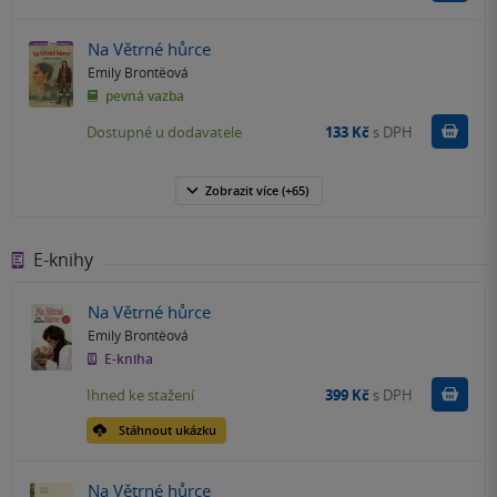
Na Větrné hůrce
Emily Brontëová
pevná vazba
Do k
Dostupné u dodavatele
133 Kč
s DPH
Zobrazit
více
(+65)
E-knihy
Na Větrné hůrce
Emily Brontëová
E-kniha
Koupit
Ihned ke stažení
399 Kč
s DPH
Stáhnout ukázku
Na Větrné hůrce