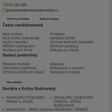
542 220 320
poradime@knihydobrovsky.cz
Všechny kontakty
Naše prodejny
Často navštěvované
Akce a slevy
Prodejny
Klub Knihy Dobrovský
Aplikace KDčko
Knižní závisláci
Festival knižních závisláků
Affiliate spolupráce
Dárkové poukazy
Poukazy pro firmy
Nákupy pro školy
Dodací podmínky
Platební metody
Doprava
Obchodní podmínky
Reklamace a vrácení
Ochrana osobních údajů
Nastavení cookies
Vše důležité
Kariéra v Knihy Dobrovský
KNIHKUPEC/POKLADNÍ -
KNIHKUPEC (ZKRÁCENÝ
PRAHA 5, ANDĚL
ÚVAZEK) - ČESKÉ
BUDĚJOVICE
KNIHKUPEC - BRNO (Galerie
KNIHKUPEC (TŘEBÍČ)