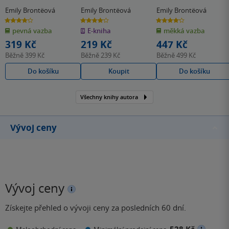
Emily Brontëová
Emily Brontëová
Emily Brontëová
4.2
4.2
4.2
z
z
z
pevná vazba
E-kniha
měkká vazba
5
5
5
hvězdiček
hvězdiček
hvězdiček
319 Kč
219 Kč
447 Kč
Běžně
399 Kč
Běžně
239 Kč
Běžně
499 Kč
Do košíku
Koupit
Do košíku
Všechny knihy autora
Vývoj ceny
Vývoj ceny
Získejte přehled o vývoji ceny za posledních 60 dní.