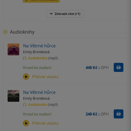
Zobrazit
více
(+1)
Audioknihy
Na Větrné hůrce
Emily Brontëová
Audiokniha
(mp3)
Koupit
Ihned ke stažení
448 Kč
s DPH
Přehrát ukázku
Na Větrné hůrce
Emily Brontëová
Audiokniha
(mp3)
Koupit
Ihned ke stažení
249 Kč
s DPH
Přehrát ukázku