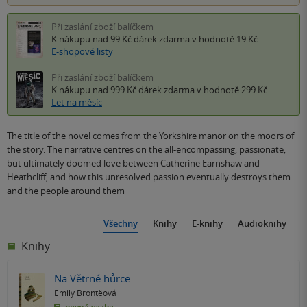
Při zaslání zboží balíčkem
K nákupu nad 99 Kč
dárek zdarma
v hodnotě 19 Kč
E-shopové listy
Při zaslání zboží balíčkem
K nákupu nad 999 Kč
dárek zdarma
v hodnotě 299 Kč
Let na měsíc
The title of the novel comes from the Yorkshire manor on the moors of
the story. The narrative centres on the all-encompassing, passionate,
but ultimately doomed love between Catherine Earnshaw and
Heathcliff, and how this unresolved passion eventually destroys them
and the people around them
Všechny
Knihy
E-knihy
Audioknihy
Knihy
Na Větrné hůrce
Emily Brontëová