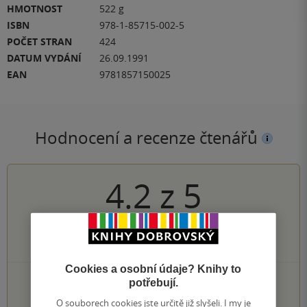
HMOTNOST
522 g
ISBN
978-1-85715-002-5
POČET STRAN
424
DATUM VYDÁNÍ
26.09.1991
EAN
9781857150025
Hodnocení a recenze čtenářů
4.2
z
5
237
hodnocení čtenářů
Cookies a osobní údaje? Knihy to
125×
5 hvězdiček
potřebují.
62×
4 hvězdičky
O souborech cookies jste určitě již slyšeli. I my je