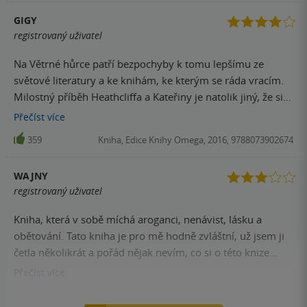
GIGY
registrovaný uživatel
Na Větrné hůrce patří bezpochyby k tomu lepšímu ze
světové literatury a ke knihám, ke kterým se ráda vracím.
Milostný příběh Heathcliffa a Kateřiny je natolik jiný, že si
ho zamilujete.
Přečíst
více
359
Kniha, Edice Knihy Omega, 2016, 9788073902674
WAJNY
registrovaný uživatel
Kniha, která v sobě míchá aroganci, nenávist, lásku a
obětování. Tato kniha je pro mě hodně zvláštní, už jsem ji
četla několikrát a pořád nějak nevím, co si o této knize
vlastně myslet.
Přečíst
více
340
Kniha, Edice Knihy Omega, 2016, 9788073902674