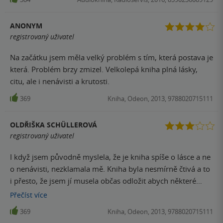
ANONYM
registrovaný uživatel
Na začátku jsem měla velký problém s tím, která postava je
která. Problém brzy zmizel. Velkolepá kniha plná lásky,
citu, ale i nenávisti a krutosti.
369
Kniha, Odeon, 2013, 9788020715111
OLDŘIŠKA SCHÜLLEROVÁ
registrovaný uživatel
I když jsem původně myslela, že je kniha spíše o lásce a ne
o nenávisti, nezklamala mě. Kniha byla nesmírně čtivá a to
i přesto, že jsem jí musela občas odložit abych některé
situace v knize rozdýchala. Je to silný příběh a velmi dobře
Přečíst
více
napsaný příběh, ale těžko budete v knize hledat postavu,
369
Kniha, Odeon, 2013, 9788020715111
kterou byste si oblíbili.