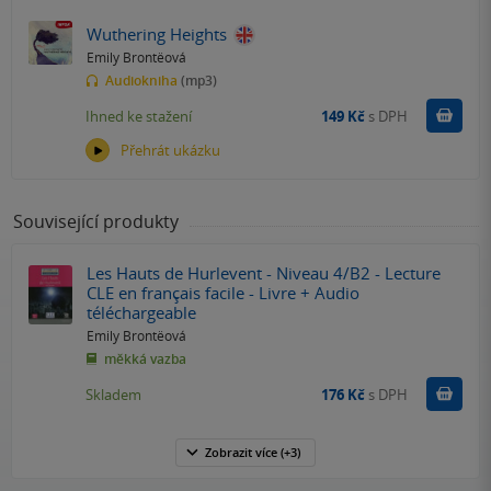
Wuthering Heights
Emily Brontëová
Audiokniha
(mp3)
Koupit
Ihned ke stažení
149 Kč
s DPH
Přehrát ukázku
Související produkty
Les Hauts de Hurlevent - Niveau 4/B2 - Lecture
CLE en français facile - Livre + Audio
téléchargeable
Emily Brontëová
měkká vazba
Do k
Skladem
176 Kč
s DPH
Zobrazit
více
(+3)