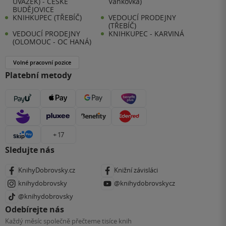
ÚVAZEK) - ČESKÉ
Vaňkovka)
BUDĚJOVICE
KNIHKUPEC (TŘEBÍČ)
VEDOUCÍ PRODEJNY
(TŘEBÍČ)
VEDOUCÍ PRODEJNY
KNIHKUPEC - KARVINÁ
(OLOMOUC - OC HANÁ)
Volné pracovní pozice
Platební metody
+ 17
Sledujte nás
KnihyDobrovsky.cz
Knižní závisláci
knihydobrovsky
@knihydobrovskycz
@knihydobrovsky
Odebírejte nás
Každý měsíc společně přečteme tisíce knih