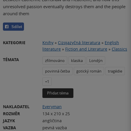
unresolved passion eventually destroys them and the people
around them
Sdílet
KATEGORIE
Knihy
»
Cizojazyčná literatura
»
English
literature
»
Fiction and Literature
»
Classics
TÉMATA
zfilmováno
klasika
Londýn
povinná četba
gotický román
tragédie
+1
Přidat téma
NAKLADATEL
Everyman
ROZMĚR
134 x 210 x 25
JAZYK
angličtina
VAZBA
pevná vazba