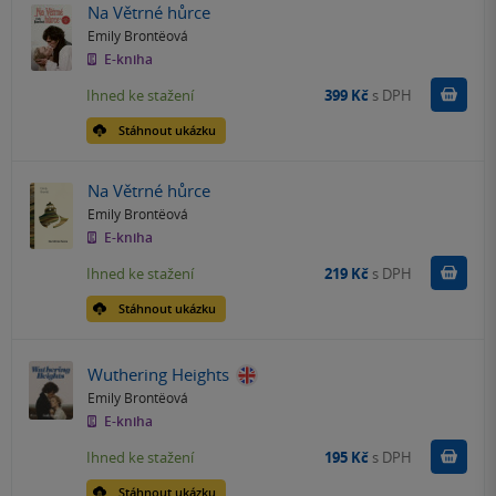
Na Větrné hůrce
Emily Brontëová
E-kniha
Koupit
Ihned ke stažení
399 Kč
s DPH
Stáhnout ukázku
Na Větrné hůrce
Emily Brontëová
E-kniha
Koupit
Ihned ke stažení
219 Kč
s DPH
Stáhnout ukázku
Wuthering Heights
Emily Brontëová
E-kniha
Koupit
Ihned ke stažení
195 Kč
s DPH
Stáhnout ukázku