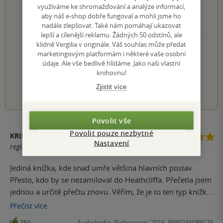
37×
3 hvězdičky
využíváme ke shromažďování a analýze informací,
10×
2 hvězdičky
aby náš e-shop dobře fungoval a mohli jsme ho
3×
1 hvezdička
nadále zlepšovat. Také nám pomáhají ukazovat
lepší a cílenější reklamu. Žádných 50 odstínů, ale
PŘIDEJTE SVÉ HODNOCENÍ KNIHY
klidně Vergilia v originále. Váš souhlas může předat
marketingovým platformám i některé vaše osobní
Hodnocení našich knihkupců: 0.0 z 5
údaje. Ale vše bedlivě hlídáme. Jako naši vlastní
knihovnu!
1
2
3
4
5
Zjistit více
Povolit vše
Povolit pouze nezbytné
KRISTÝNA ČERNOCKÁ
Nastavení
registrovaný uživatel
Jediná knížka, kde snad umře většina hlavních postav.
Přesto, kdo by se nezamiloval do Heathcliffa. Přečetla jsem
jednou a určitě přečtu znovu. Věřím, že je to ten typ knížku,
kterou čtete furt dokola a pokaždé si tam něco najdete.
Přečíst
více
Doporučuji!
384
Audiokniha, Radioservis, 2016, 8590236089129