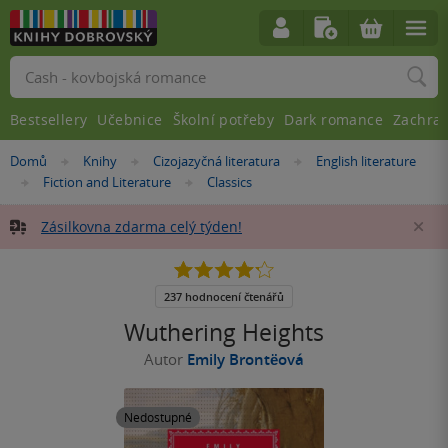
Vyhledávání
Bestsellery
Učebnice
Školní potřeby
Dark romance
Zachra
Nacházíte
Domů
Knihy
Cizojazyčná literatura
English literature
»
»
»
se
Fiction and Literature
Classics
»
»
zde:
Zásilkovna zdarma celý týden!
Za
4.2
z
5
237 hodnocení čtenářů
hvězdiček
Wuthering Heights
Autor
Emily Brontëová
Nedostupné