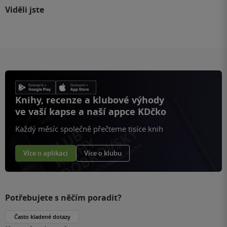
Viděli jste
Knihy, recenze a klubové výhody
ve vaší kapse a naší appce KDčko
Každý měsíc společně přečteme tisíce knih
Více o aplikaci
Více o klubu
Potřebujete s něčím poradit?
Často kladené dotazy