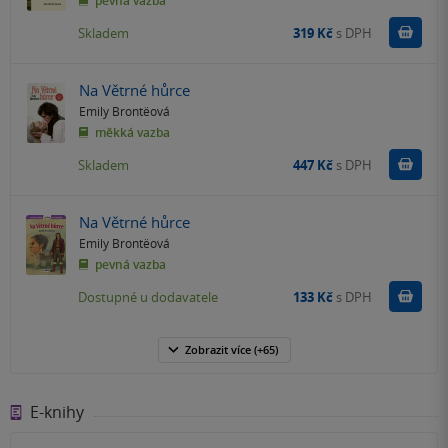
pevná vazba
Do k
Skladem
319 Kč
s DPH
Na Větrné hůrce
Emily Brontëová
měkká vazba
Do k
Skladem
447 Kč
s DPH
Na Větrné hůrce
Emily Brontëová
pevná vazba
Do k
Dostupné u dodavatele
133 Kč
s DPH
Zobrazit
více
(+65)
E-knihy