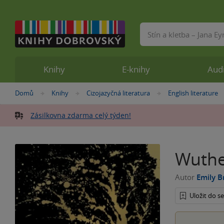
Vyhledávání
Knihy
E-knihy
Aud
Nacházíte
Domů
Knihy
Cizojazyčná literatura
English literature
»
»
»
se
zde:
Zásilkovna zdarma celý týden!
Wuthe
Autor
Emily B
Uložit do 