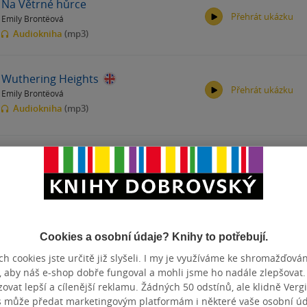
Na Větrné hůrce
Přehrát ukázku
Emily Brontëová
00:00
00:00
Audiokniha
(mp3)
Wuthering Heights
Přehrát ukázku
Emily Brontëová
00:00
00:00
Audiokniha
(mp3)
produkty
00:00
00:00
Les Hauts de Hurlevent - Niveau
4/B2 - Lecture CLE en français facile
- Livre + Audio téléchargeable
Cookies a osobní údaje? Knihy to potřebují.
Emily Brontëová
měkká vazba
h cookies jste určitě již slyšeli. I my je využíváme ke shromažďován
, aby náš e-shop dobře fungoval a mohli jsme ho nadále zlepšovat
Zobrazit
více
(+3)
vat lepší a cílenější reklamu. Žádných 50 odstínů, ale klidně Vergil
s může předat marketingovým platformám i některé vaše osobní úda