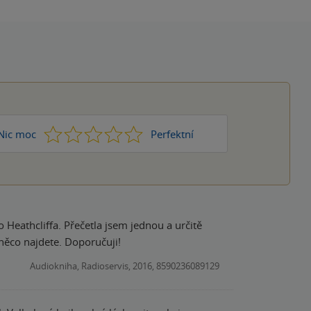
1
2
3
4
5
Nic moc
Perfektní
 Heathcliffa. Přečetla jsem jednou a určitě
 něco najdete. Doporučuji!
Audiokniha, Radioservis, 2016, 8590236089129