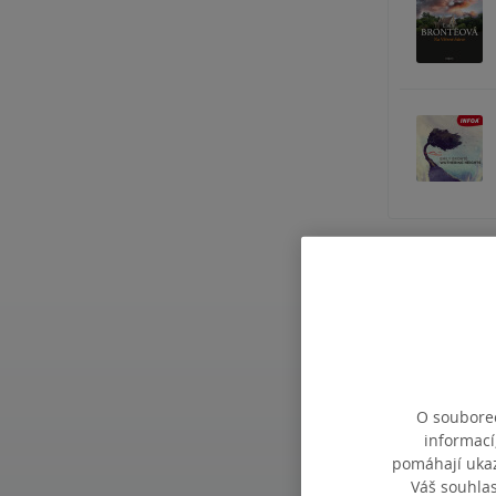
Související 
O souborec
informací
pomáhají ukazo
Váš souhla