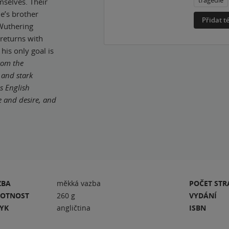
tragédie
mselves. Their
ne’s brother
Přidat 
 Wuthering
 returns with
his only goal is
rom the
 and stark
s English
ge and desire, and
ZBA
měkká vazba
POČET ST
OTNOST
260 g
VYDÁNÍ
ZYK
angličtina
ISBN