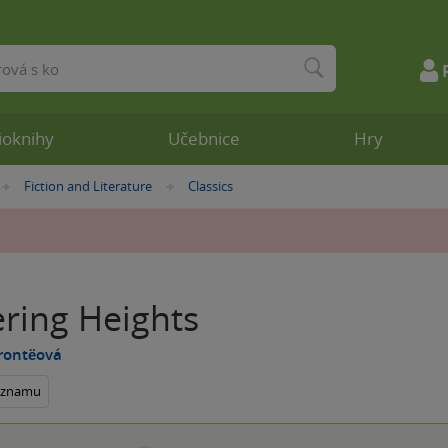
ioknihy
Učebnice
Hry
Fiction and Literature
Classics
»
»
ring Heights
rontëová
seznamu