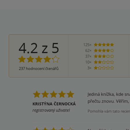
4.2
z
5
125×
5 hvězdi
62×
4 hvězdičky
37×
3 hvězdičky
10×
2 hvězdičky
3×
237
hodnocení čtenářů
1 hvezdička
Jediná knížka, kde sn
přečtu znovu. Věřím, 
KRISTÝNA ČERNOCKÁ
registrovaný uživatel
Pomohla vám tato rece