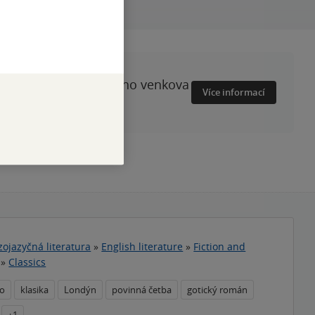
ženy i proměny českého venkova
Více informací
zojazyčná literatura
»
English literature
»
Fiction and
»
Classics
no
klasika
Londýn
povinná četba
gotický román