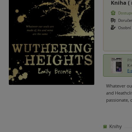
Kniha (
Dostupn
Doruče
Osobní
Př
K 
E-
Whatever our
and Heathcli
passionate, 
Knihy