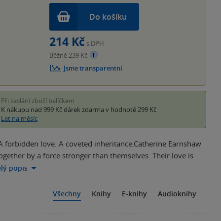
Do košíku
214 Kč
s DPH
Běžně 239 Kč
Jsme transparentní
Při zaslání zboží balíčkem
K nákupu nad 999 Kč
dárek zdarma
v hodnotě 299 Kč
Let na měsíc
A forbidden love. A coveted inheritance.Catherine Earnshaw
ogether by a force stronger than themselves. Their love is
elý popis
Všechny
Knihy
E-knihy
Audioknihy