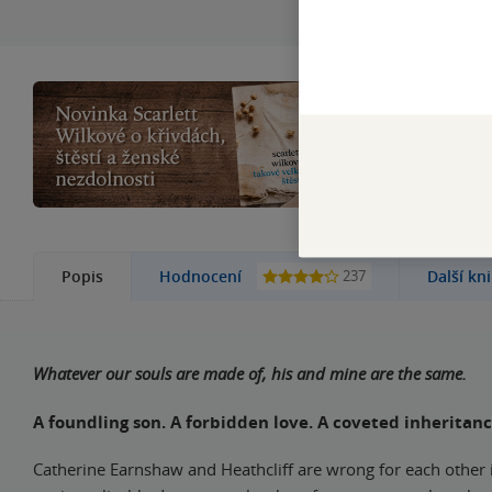
Rodinná sága z 
v době, kdy se ž
237
Popis
Hodnocení
Další kn
Whatever our souls are made of, his and mine are the same.
A foundling son. A forbidden love. A coveted inheritanc
Catherine Earnshaw and Heathcliff are wrong for each other 