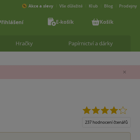
Akce a slevy
Vše důležité
Klub
Blog
Prodejny
E-košík
Košík
Přihlášení
Hračky
Papírnictví a dárky
Zav
4.2
z
5
237 hodnocení čtenářů
hvězdi