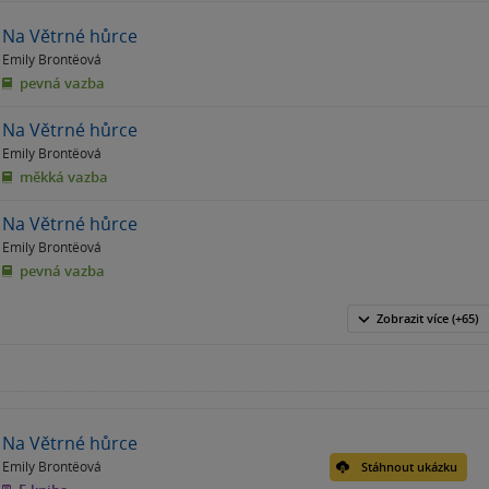
Na Větrné hůrce
Emily Brontëová
pevná vazba
Na Větrné hůrce
Emily Brontëová
měkká vazba
Na Větrné hůrce
Emily Brontëová
pevná vazba
Zobrazit
více
(+65)
Na Větrné hůrce
Emily Brontëová
Stáhnout ukázku