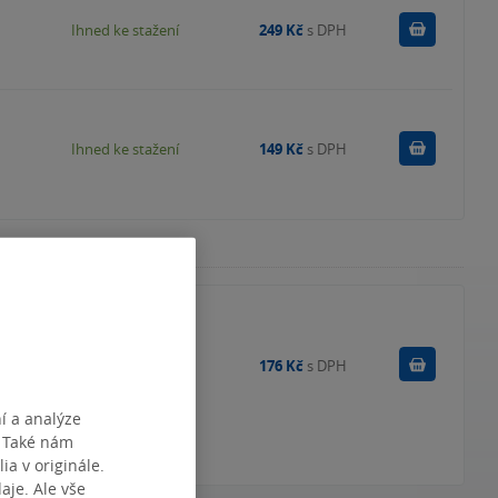
Koupit
Ihned ke stažení
249 Kč
s DPH
Koupit
Ihned ke stažení
149 Kč
s DPH
Do košík
Skladem
176 Kč
s DPH
í a analýze
. Také nám
ia v originále.
je. Ale vše