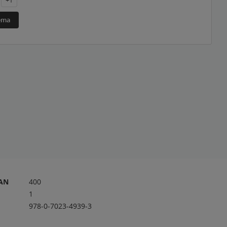
+1
téma
RAN
400
1
978-0-7023-4939-3