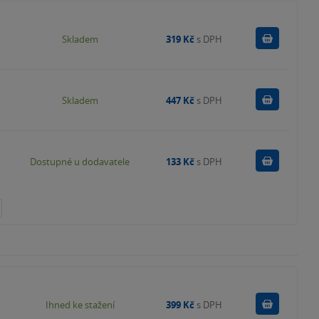
Do košík
Skladem
319 Kč
s DPH
Do košík
Skladem
447 Kč
s DPH
Do košík
Dostupné u dodavatele
133 Kč
s DPH
Koupit
Ihned ke stažení
399 Kč
s DPH