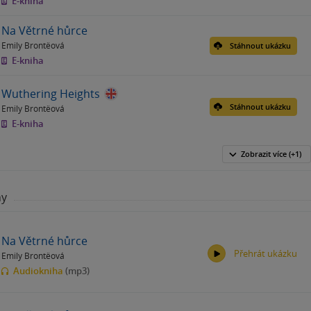
E-kniha
Na Větrné hůrce
Emily Brontëová
Stáhnout ukázku
E-kniha
Wuthering Heights
Stáhnout ukázku
Emily Brontëová
E-kniha
Zobrazit
více
(+1)
hy
Na Větrné hůrce
Přehrát ukázku
Emily Brontëová
Audiokniha
(mp3)