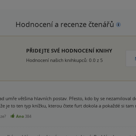
Hodnocení a recenze čtenářů
ček
PŘIDEJTE SVÉ HODNOCENÍ KNIHY
Hodnocení našich knihkupců: 0.0 z 5
ad umře většina hlavních postav. Přesto, kdo by se nezamiloval do
že je to ten typ knížku, kterou čtete furt dokola a pokaždé si tam
nze?
Ano
384