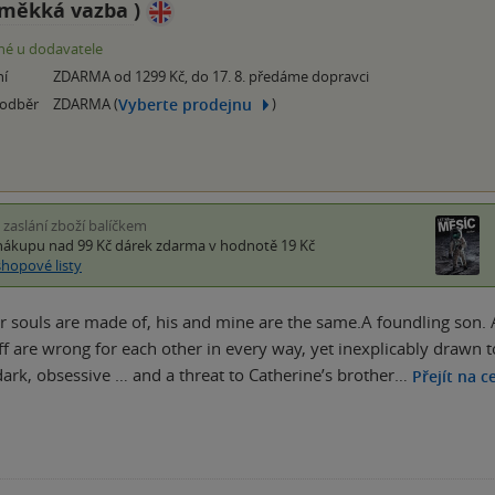
měkká vazba
)
é u dodavatele
ní
ZDARMA od 1299 Kč, do 17. 8. předáme dopravci
Vyberte prodejnu
 odběr
ZDARMA (
)
i zaslání zboží balíčkem
nákupu nad 99 Kč
dárek zdarma
v hodnotě 19 Kč
shopové listy
 souls are made of, his and mine are the same.A foundling son. 
ff are wrong for each other in every way, yet inexplicably drawn t
dark, obsessive … and a threat to Catherine’s brother…
Přejít na c