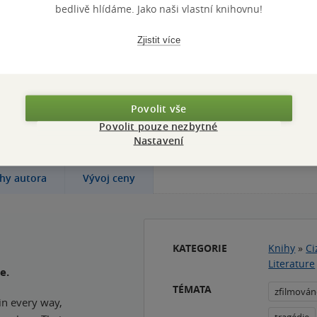
bedlivě hlídáme. Jako naši vlastní knihovnu!
Zjistit více
poválečného Československa zachycuje osudy jedné 
ivoty měnily ze dne na den.
Povolit vše
Povolit pouze nezbytné
Nastavení
ihy autora
Vývoj ceny
KATEGORIE
Knihy
»
Ci
Literature
e.
TÉMATA
zfilmová
in every way,