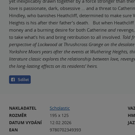
yet inexplicably drawn together by a force stronger than the
love is passionate, dark, obsessive … and a threat to Catheri
Hindley, who banishes Heathcliff, determined to make sure
Heights is his after their father’s death. But when Heathcliff
money and a burning desire for both Catherine
and
revenge, 
to take what’s his and bring retribution to all involved.
Told f
perspective of Lockwood at Thrushcross Grange on the desolate
Yorkshire Moors years after the events at Wuthering Heights, thi
literature classic explores the relationship between love, reven
the long-lasting effects on its residents’ heirs.
Sdílet
NAKLADATEL
Scholastic
VA
ROZMĚR
195 x 125
HM
DATUM VYDÁNÍ
12.02.2026
JA
EAN
9780702349393