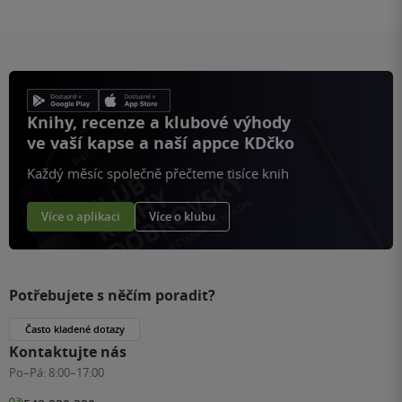
Knihy, recenze a klubové výhody
ve vaší kapse a naší appce KDčko
Každý měsíc společně přečteme tisíce knih
Více o aplikaci
Více o klubu
Potřebujete s něčím poradit?
Často kladené dotazy
Kontaktujte nás
Po–Pá:
8:00–17:00