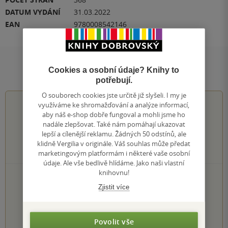
DATUM VYDÁNÍ
31.03.2022
EAN
9780008542146
Hodnocení a recenze čtenářů
Cookies a osobní údaje? Knihy to
potřebují.
O souborech cookies jste určitě již slyšeli. I my je
4.2
z
5
využíváme ke shromažďování a analýze informací,
aby náš e-shop dobře fungoval a mohli jsme ho
nadále zlepšovat. Také nám pomáhají ukazovat
lepší a cílenější reklamu. Žádných 50 odstínů, ale
klidně Vergilia v originále. Váš souhlas může předat
237
hodnocení čtenářů
marketingovým platformám i některé vaše osobní
údaje. Ale vše bedlivě hlídáme. Jako naši vlastní
knihovnu!
125×
5 hvězdiček
Zjistit více
62×
4 hvězdičky
37×
3 hvězdičky
10×
2 hvězdičky
3×
1 hvezdička
Povolit vše