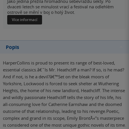
Jako jediná přežila hromadnou sebevraždu sekty. Po
dvaceti letech se minulost vrací a festival na odlehlém
ostrově se mění v boj o holý život.
Více informací
Popis
HarperCollins is proud to present its range of best-loved,
essential classics.â€˜Is Mr. Heathcliff a man? If so, is he mad?
And if not, is he a devil?â€™Set on the bleak moors of
Yorkshire, Lockwood is forced to seek shelter at Wuthering
Heights, the home of his new landlord, Heathcliff. The intense
and wildly passionate Heathcliff tells the story of his life, his
all-consuming love for Catherine Earnshaw and the doomed
outcome of that relationship, leading to his revenge.Poetic,
complex and grand in its scope, Emily BrontÃ«''s masterpiece
is considered one of the most unique gothic novels of its time.