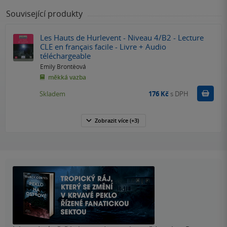
Související produkty
Les Hauts de Hurlevent - Niveau 4/B2 - Lecture
CLE en français facile - Livre + Audio
téléchargeable
Emily Brontëová
měkká vazba
Do k
Skladem
176 Kč
s DPH
Zobrazit
více
(+3)