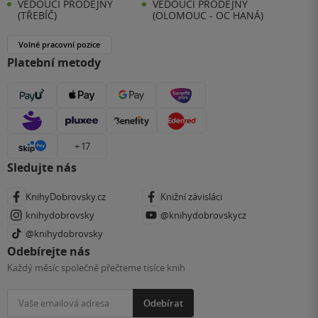
VEDOUCÍ PRODEJNY
VEDOUCÍ PRODEJNY
(TŘEBÍČ)
(OLOMOUC - OC HANÁ)
Volné pracovní pozice
Platební metody
+ 17
Sledujte nás
KnihyDobrovsky.cz
Knižní závisláci
knihydobrovsky
@knihydobrovskycz
@knihydobrovsky
Odebírejte nás
Každý měsíc společně přečteme tisíce knih
Odebírat