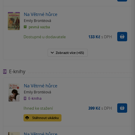
Na Větrné hůrce
Emily Brontëová
pevná vazba
Do k
Dostupné u dodavatele
133 Kč
s DPH
Zobrazit
více
(+65)
E-knihy
Na Větrné hůrce
Emily Brontëová
E-kniha
Koupit
Ihned ke stažení
399 Kč
s DPH
Stáhnout ukázku
Na Větrné hůrce