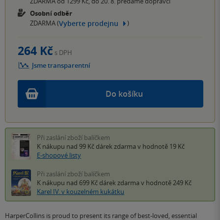
ZDARMA od 1299 Kč, do 20. 8. předáme dopravci
Osobní odběr
Vyberte prodejnu
ZDARMA (
)
264 Kč
s DPH
Jsme transparentní
Do košíku
Při zaslání zboží balíčkem
K nákupu nad 99 Kč
dárek zdarma
v hodnotě 19 Kč
E-shopové listy
Při zaslání zboží balíčkem
K nákupu nad 699 Kč
dárek zdarma
v hodnotě 249 Kč
Karel IV. v kouzelném kukátku
HarperCollins is proud to present its range of best-loved, essential