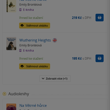
Emily Brontëová
E-kniha
Koupit
Ihned ke stažení
219 Kč
s DPH
Stáhnout ukázku
Wuthering Heights
Emily Brontëová
E-kniha
Koupit
Ihned ke stažení
195 Kč
s DPH
Stáhnout ukázku
Zobrazit
více
(+1)
Audioknihy
Na Větrné hůrce