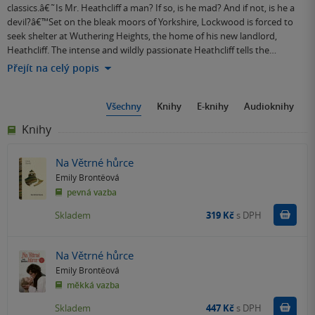
classics.â€˜Is Mr. Heathcliff a man? If so, is he mad? And if not, is he a
devil?â€™Set on the bleak moors of Yorkshire, Lockwood is forced to
seek shelter at Wuthering Heights, the home of his new landlord,
Heathcliff. The intense and wildly passionate Heathcliff tells the…
Přejít na celý popis
Všechny
Knihy
E-knihy
Audioknihy
Knihy
Na Větrné hůrce
Emily Brontëová
pevná vazba
Do k
Skladem
319 Kč
s DPH
Na Větrné hůrce
Emily Brontëová
měkká vazba
Do k
Skladem
447 Kč
s DPH