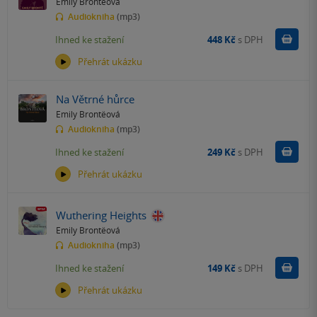
Emily Brontëová
Audiokniha
(mp3)
Koupit
Ihned ke stažení
448 Kč
s DPH
Přehrát ukázku
Na Větrné hůrce
Emily Brontëová
Audiokniha
(mp3)
Koupit
Ihned ke stažení
249 Kč
s DPH
Přehrát ukázku
Wuthering Heights
Emily Brontëová
Audiokniha
(mp3)
Koupit
Ihned ke stažení
149 Kč
s DPH
Přehrát ukázku