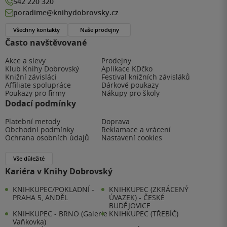
542 220 320
poradime@knihydobrovsky.cz
Všechny kontakty
Naše prodejny
Často navštěvované
Akce a slevy
Prodejny
Klub Knihy Dobrovský
Aplikace KDčko
Knižní závisláci
Festival knižních závisláků
Affiliate spolupráce
Dárkové poukazy
Poukazy pro firmy
Nákupy pro školy
Dodací podmínky
Platební metody
Doprava
Obchodní podmínky
Reklamace a vrácení
Ochrana osobních údajů
Nastavení cookies
Vše důležité
Kariéra v Knihy Dobrovský
KNIHKUPEC/POKLADNÍ -
KNIHKUPEC (ZKRÁCENÝ
PRAHA 5, ANDĚL
ÚVAZEK) - ČESKÉ
BUDĚJOVICE
KNIHKUPEC - BRNO (Galerie
KNIHKUPEC (TŘEBÍČ)
Vaňkovka)