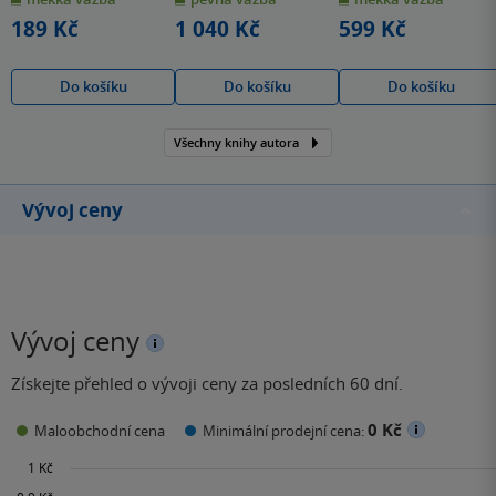
hvězdiček
hvězdiček
hvězdiček
189 Kč
1 040 Kč
599 Kč
Do košíku
Do košíku
Do košíku
Všechny knihy autora
Vývoj ceny
Vývoj ceny
Získejte přehled o vývoji ceny za posledních 60 dní.
0 Kč
Maloobchodní cena
Minimální prodejní cena: