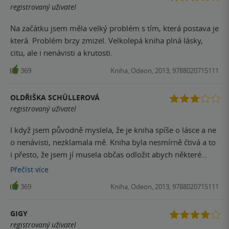
registrovaný uživatel
Na začátku jsem měla velký problém s tím, která postava je
která. Problém brzy zmizel. Velkolepá kniha plná lásky,
citu, ale i nenávisti a krutosti.
369
Kniha, Odeon, 2013, 9788020715111
OLDŘIŠKA SCHÜLLEROVÁ
registrovaný uživatel
I když jsem původně myslela, že je kniha spíše o lásce a ne
o nenávisti, nezklamala mě. Kniha byla nesmírně čtivá a to
i přesto, že jsem jí musela občas odložit abych některé
situace v knize rozdýchala. Je to silný příběh a velmi dobře
Přečíst
více
napsaný příběh, ale těžko budete v knize hledat postavu,
369
Kniha, Odeon, 2013, 9788020715111
kterou byste si oblíbili.
GIGY
registrovaný uživatel