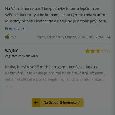
Na Větrné hůrce patří bezpochyby k tomu lepšímu ze
světové literatury a ke knihám, ke kterým se ráda vracím.
Milostný příběh Heathcliffa a Kateřiny je natolik jiný, že si
ho zamilujete.
Přečíst
více
359
Kniha, Edice Knihy Omega, 2016, 9788073902674
WAJNY
registrovaný uživatel
Kniha, která v sobě míchá aroganci, nenávist, lásku a
obětování. Tato kniha je pro mě hodně zvláštní, už jsem ji
četla několikrát a pořád nějak nevím, co si o této knize
vlastně myslet.
Přečíst
více
340
Kniha, Edice Knihy Omega, 2016, 9788073902674
Načíst další hodnocení