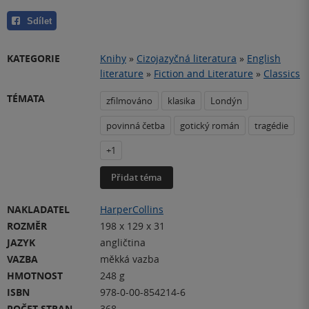
Sdílet
KATEGORIE
Knihy
»
Cizojazyčná literatura
»
English
literature
»
Fiction and Literature
»
Classics
TÉMATA
zfilmováno
klasika
Londýn
povinná četba
gotický román
tragédie
+1
Přidat téma
NAKLADATEL
HarperCollins
ROZMĚR
198 x 129 x 31
JAZYK
angličtina
VAZBA
měkká vazba
HMOTNOST
248 g
ISBN
978-0-00-854214-6
POČET STRAN
368