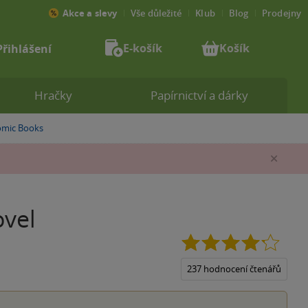
Akce a slevy
Vše důležité
Klub
Blog
Prodejny
E-košík
Košík
Přihlášení
Hračky
Papírnictví a dárky
mic Books
Zav
ovel
4.2
z
5
237 hodnocení čtenářů
hvězdi