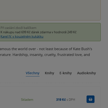
Při zaslání zboží balíčkem
K nákupu nad 699 Kč
dárek zdarma
v hodnotě 249 Kč
Karel IV. v kouzelném kukátku
s famous the world over - not least because of Kate Bush's
terature. Hardship, insanity, cruelty, frustrated love, and
Všechny
Knihy
E-knihy
Audioknihy
Do košík
Skladem
319 Kč
s DPH