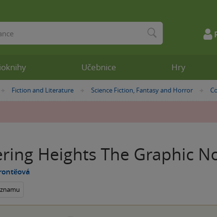
ioknihy
Učebnice
Hry
Fiction and Literature
Science Fiction, Fantasy and Horror
Co
»
»
»
ring Heights The Graphic N
rontëová
seznamu