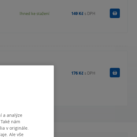
Koupit
Ihned ke stažení
149 Kč
s DPH
Do košík
Skladem
176 Kč
s DPH
í a analýze
. Také nám
ia v originále.
je. Ale vše