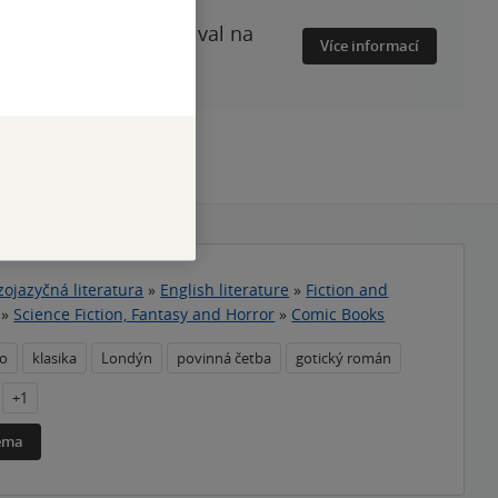
minulost vrací a festival na
Více informací
zojazyčná literatura
»
English literature
»
Fiction and
»
Science Fiction, Fantasy and Horror
»
Comic Books
no
klasika
Londýn
povinná četba
gotický román
+1
téma