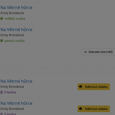
Na Větrné hůrce
Emily Brontëová
měkká vazba
Na Větrné hůrce
Emily Brontëová
pevná vazba
Zobrazit
více
(+65)
Na Větrné hůrce
Emily Brontëová
Stáhnout ukázku
E-kniha
Na Větrné hůrce
Emily Brontëová
Stáhnout ukázku
E-kniha