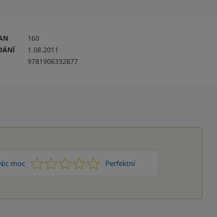
RAN
160
DÁNÍ
1.08.2011
9781906332877
1
2
3
4
5
Nic moc
Perfektní