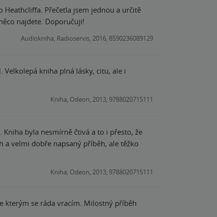
 Heathcliffa. Přečetla jsem jednou a určitě
 něco najdete. Doporučuji!
Audiokniha, Radioservis, 2016, 8590236089129
Velkolepá kniha plná lásky, citu, ale i
Kniha, Odeon, 2013, 9788020715111
 Kniha byla nesmírně čtivá a to i přesto, že
ěh a velmi dobře napsaný příběh, ale těžko
Kniha, Odeon, 2013, 9788020715111
e kterým se ráda vracím. Milostný příběh