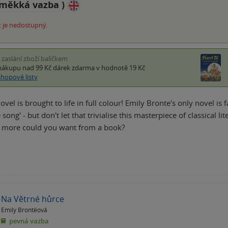
měkká vazba
)
 je nedostupný.
i zaslání zboží balíčkem
nákupu nad 99 Kč
dárek zdarma
v hodnotě 19 Kč
shopové listy
novel is brought to life in full colour! Emily Bronte's only novel i
 song' - but don't let that trivialise this masterpiece of classical li
t more could you want from a book?
Na Větrné hůrce
Emily Brontëová
pevná vazba