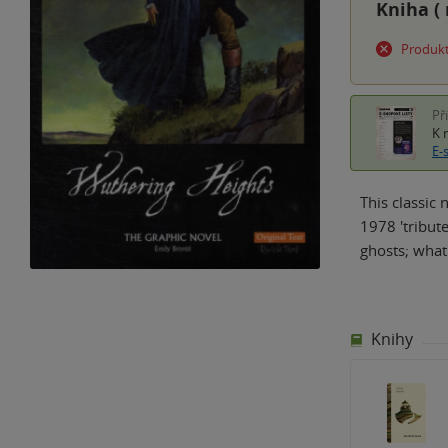
Kniha (
Produkt
Př
K 
E-
This classic 
1978 'tribute
ghosts; wha
Knihy