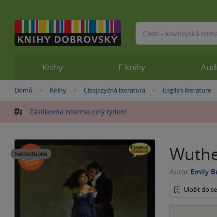
Vyhledávání
Knihy
E-knihy
Aud
Nacházíte
Domů
Knihy
Cizojazyčná literatura
English literature
»
»
»
se
zde:
Zásilkovna zdarma celý týden!
Wuthe
Nedostupné
Autor
Emily B
Uložit do 