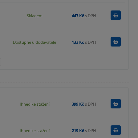
Do košík
Skladem
447 Kč
s DPH
Do košík
Dostupné u dodavatele
133 Kč
s DPH
Koupit
Ihned ke stažení
399 Kč
s DPH
Koupit
Ihned ke stažení
219 Kč
s DPH