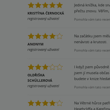
Jediná knížka, kde sn
přečtu znovu. Věřím, 
KRISTÝNA ČERNOCKÁ
registrovaný uživatel
Pomohla vám tato rece
Na začátku jsem měla 
nenávisti a krutosti.
ANONYM
registrovaný uživatel
Pomohla vám tato rece
I když jsem původně m
jsem jí musela občas 
OLDŘIŠKA
budete v knize hledat 
SCHÜLLEROVÁ
registrovaný uživatel
Pomohla vám tato rece
Na Větrné hůrce patř
Heathcliffa a Kateřiny