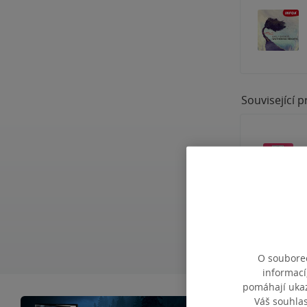
Související 
O souborec
informací
pomáhají ukazo
Váš souhla