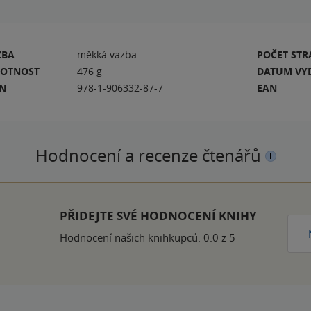
ZBA
měkká vazba
POČET ST
OTNOST
476 g
DATUM VY
BN
978-1-906332-87-7
EAN
Hodnocení a recenze čtenářů
ček
PŘIDEJTE SVÉ HODNOCENÍ KNIHY
Hodnocení našich knihkupců: 0.0 z 5