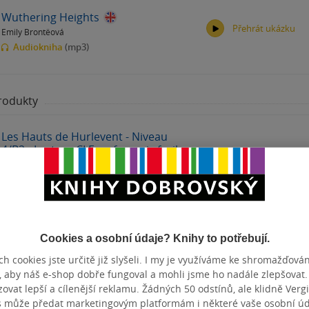
Wuthering Heights
Přehrát ukázku
Emily Brontëová
00:00
00:00
Audiokniha
(mp3)
produkty
00:00
00:00
Les Hauts de Hurlevent - Niveau
4/B2 - Lecture CLE en français facile
- Livre + Audio téléchargeable
Emily Brontëová
měkká vazba
Zobrazit
více
(+3)
Cookies a osobní údaje? Knihy to potřebují.
h cookies jste určitě již slyšeli. I my je využíváme ke shromažďován
, aby náš e-shop dobře fungoval a mohli jsme ho nadále zlepšovat
vat lepší a cílenější reklamu. Žádných 50 odstínů, ale klidně Vergil
s může předat marketingovým platformám i některé vaše osobní úda