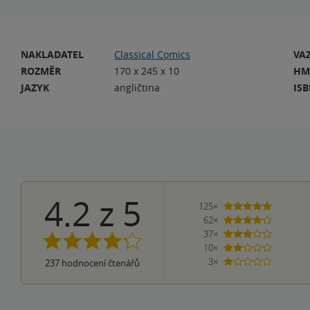
NAKLADATEL
Classical Comics
VA
ROZMĚR
170 x 245 x 10
HM
JAZYK
angličtina
IS
4.2
z
5
125×
5 hvězdi
62×
4 hvězdičky
37×
3 hvězdičky
10×
2 hvězdičky
3×
237
hodnocení čtenářů
1 hvezdička