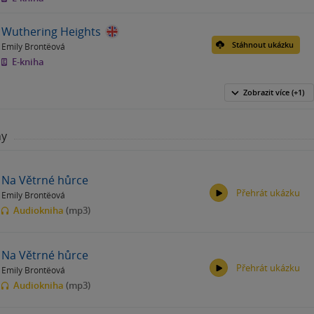
Wuthering Heights
Stáhnout ukázku
Emily Brontëová
E-kniha
Zobrazit
více
(+1)
hy
Na Větrné hůrce
Přehrát ukázku
Emily Brontëová
Audiokniha
(mp3)
Na Větrné hůrce
Přehrát ukázku
Emily Brontëová
00:00
00:00
Audiokniha
(mp3)