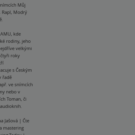
 snímcích Můj
, Rapl, Modrý
ě.
 DAMU, kde
ké rodiny, jeho
nejdříve velkými
tyři roky
ří
racuje s Českým
v řadě
např. ve snímcích
smy nebo v
ích Toman, či
 audioknih.
a Jašová | Čte
 a mastering