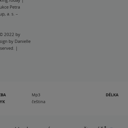
xing.Today |
ukce Petra
, a. s. –
 © 2022 by
sign by Danielle
served. |
ZBA
Mp3
DÉLKA
ZYK
čeština