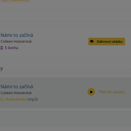
Námi to začíná
Colleen Hooverová
Stáhnout ukázku
E-kniha
hy
Námi to začíná
Přehrát ukázku
Colleen Hooverová
Audiokniha
(mp3)
00:00
00:00