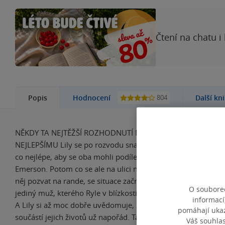
Čtení na chatu i
804
Popis
Hodnocení
Další kn
NĚKDY TA NEJTĚŽŠÍ ROZHODNUTÍ MŮŽOU V ŽIVOTĚ VÉST 
NEJLEPŠÍMU Lily se po rozvodu snaží vycházet s bývalým 
co nejlépe, aby se oba mohli podílet na výchově téměř roční
Emerson. Potom co se ale na ulici náhodou potká s Atlasem 
něj pozvat na rande, se situace začne komplikovat. Atlas Cor
O souborec
jediný muž, kterého Ryle v blízkosti své bývalé ženy a dcery
informací
A Lily si až moc dobře uvědomuje, že ačkoliv už nejsou manž
pomáhají ukazo
součástí jejich životů už napořád. Tam, kde skončil epilog be
Váš souhla