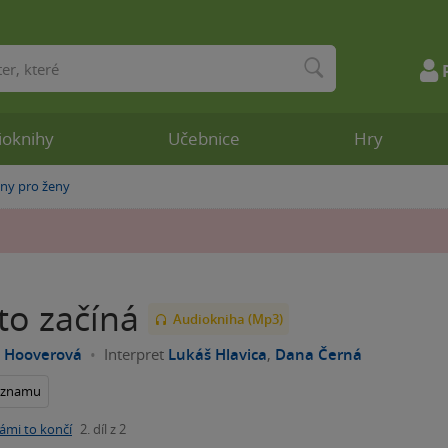
ioknihy
Učebnice
Hry
y pro ženy
to začíná
Audiokniha (Mp3)
n Hooverová
Interpret
Lukáš Hlavica
,
Dana Černá
seznamu
ámi to končí
2. díl z 2