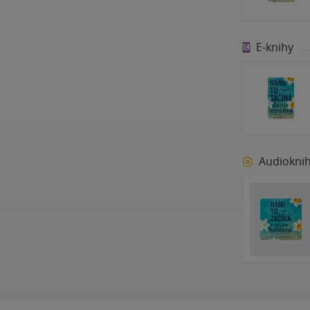
E-knihy
Audiokni