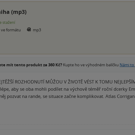
iha (mp3)
e stažení
e ve formátu
mp3
te mít tento produkt za 360 Kč?
Kupte ho ve výhodném balíčku
Námi to
JTĚŽŠÍ ROZHODNUTÍ MŮŽOU V ŽIVOTĚ VÉST K TOMU NEJLEPŠÍMU L
lépe, aby se oba mohli podílet na výchově téměř roční dcerky Em
něj pozvat na rande, se situace začne komplikovat. Atlas Corrigan