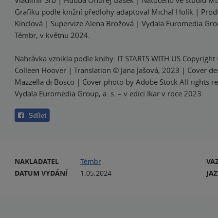
Vladimír Srb | Hudba Ondřej Gášek | Natočeno ve studiu Mi
Grafiku podle knižní předlohy adaptoval Michal Holík | Prod
Kinclová | Supervize Alena Brožová | Vydala Euromedia Group
Témbr, v květnu 2024.
Nahrávka vznikla podle knihy: IT STARTS WITH US Copyright
Colleen Hoover | Translation © Jana Jašová, 2023 | Cover de
Mazzella di Bosco | Cover photo by Adobe Stock All rights re
Vydala Euromedia Group, a. s. – v edici Ikar v roce 2023.
Sdílet
NAKLADATEL
Témbr
VA
DATUM VYDÁNÍ
1.05.2024
JA