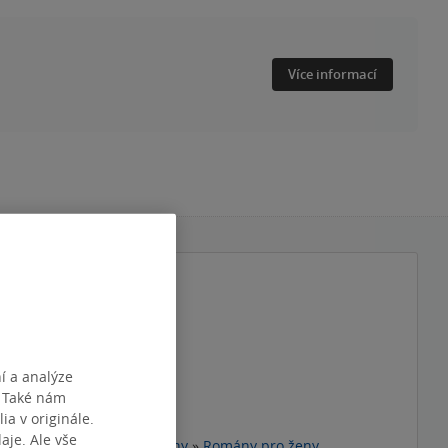
Více informací
vica
|
Dana Černá
ončí
2. díl z 2
ončí
í a analýze
 končí
. Také nám
 začíná
ia v originále.
je. Ale vše
y
»
Beletrie
»
Knihy pro ženy
»
Romány pro ženy