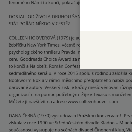
fenoménu Námi to končí, pokračuje kniha Námi to začíná…
DOSTALI OD ŽIVOTA DRUHOU ŠANCI. DOKÁŽOU JI VYUŽÍT, 
STÁT POŘÁD NĚKDO V CESTĚ?
COLLEEN HOOVEROVÁ (1979) je autorkou několika bestselle
žebříčku New York Times, včetně románu pro ženy Námi to k
psychologického thrilleru Pravda, nebo lež. Tři roky po sobě 
cenu Goodreads Choice Award za nejlepší romanci – za knih
to končí a Na obtíž. Román Confess se stal předlohou stejn
sedmidílného seriálu. V roce 2015 spolu s rodinou založila k
Bookworm Box a v rámci měsíčního předplatného nabízí po
darované autory. Veškerý zisk je každý měsíc věnován různý
organizacím na pomoc potřebným. Žije v Texasu s manželem 
Můžete ji navštívit na adrese www.colleenhoover.com.
DANA ČERNÁ (1970) vystudovala Pražskou konzervatoř. Prv
získala v roce 1990 ve Středočeském divadle Kladno – Mladá
současnosti vystupuje na scénách divadel Činoherní klub, Vio