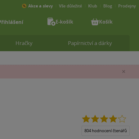
Akce a slevy
Vše důležité
Klub
Blog
Prodejny
E-košík
Košík
Přihlášení
Hračky
Papírnictví a dárky
Zav
4.1
z
5
804 hodnocení čtenářů
hvězdi