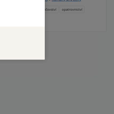
americká literatura
rodičovství
opatrovnictví
téma