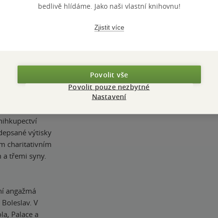
bedlivě hlídáme. Jako naši vlastní knihovnu!
TÉMATA
new adult
NEBO JIM BUDE
Zjistit více
Přidat 
rů ze seznamu
ončí a
Povolit vše
vyhrála také
Povolit pouze nezbytné
Nastavení
y Confess, Námi
ojmenného
nihkupectví
depsané výtisky
m charitativním
a třemi syny.
ní angažmá
 Boleslav. V
la, Palace a