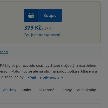
Koupit
379 Kč
s DPH
Jsme transparentní
 končí
ily se po rozvodu snaží vycházet s bývalým manželem
erson. Potom co se ale na ulici náhodou potká s Atlasem a
 je snad jediný…
Přejít na celý popis
Všechny
Knihy
Poškozené
E-knihy
Audioknihy