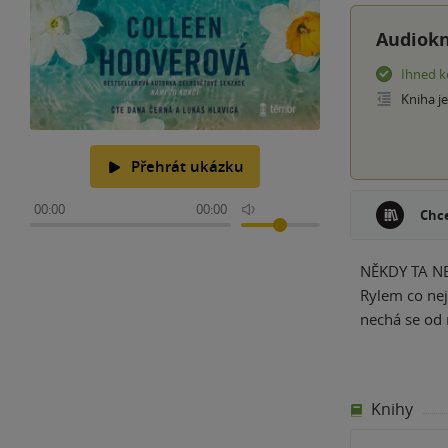
Audiokn
Ihned k
Kniha j
Přehrát ukázku
00:00
00:00
Chce
NĚKDY TA NE
Rylem co nej
nechá se od 
Knihy