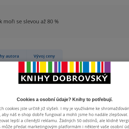
 k moři se slevou až 80 %
ihy autora
Vývoj ceny
K TOMU
manželem Rylem
INTERPRETI
Lukáš Hla
 dcerky
SÉRIE
Námi to k
a nechá se od
Cookies a osobní údaje? Knihy to potřebují.
rigan je snad
DALŠÍ ZE SÉRIE
Námi to k
h cookies jste určitě již slyšeli. I my je využíváme ke shromažďován
 nemůže vystát.
1.
Námi to
, aby náš e-shop dobře fungoval a mohli jsme ho nadále zlepšovat
elé, bude Ryle
2.
Námi to
vat lepší a cílenější reklamu. Žádných 50 odstínů, ale klidně Vergil
stsellerového
s může předat marketingovým platformám i některé vaše osobní úda
KATEGORIE
Audioknih