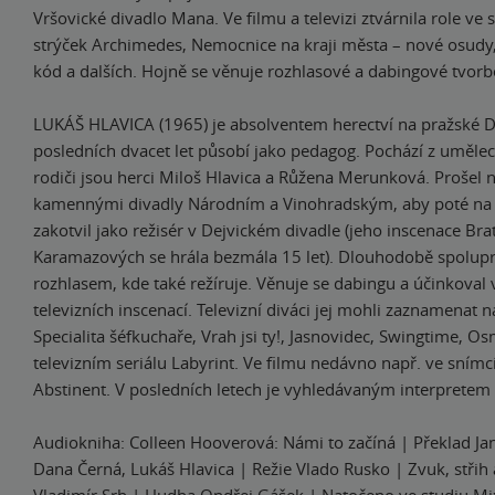
Vršovické divadlo Mana. Ve filmu a televizi ztvárnila role ve
strýček Archimedes, Nemocnice na kraji města – nové osudy
kód a dalších. Hojně se věnuje rozhlasové a dabingové tvorb
LUKÁŠ HLAVICA (1965) je absolventem herectví na pražské
posledních dvacet let působí jako pedagog. Pochází z umělec
rodiči jsou herci Miloš Hlavica a Růžena Merunková. Prošel 
kamennými divadly Národním a Vinohradským, aby poté na č
zakotvil jako režisér v Dejvickém divadle (jeho inscenace Brat
Karamazových se hrála bezmála 15 let). Dlouhodobě spolup
rozhlasem, kde také režíruje. Věnuje se dabingu a účinkoval 
televizních inscenací. Televizní diváci jej mohli zaznamenat 
Specialita šéfkuchaře, Vrah jsi ty!, Jasnovidec, Swingtime, O
televizním seriálu Labyrint. Ve filmu nedávno např. ve snímc
Abstinent. V posledních letech je vyhledávaným interpretem
Audiokniha: Colleen Hooverová: Námi to začíná | Překlad Jan
Dana Černá, Lukáš Hlavica | Režie Vlado Rusko | Zvuk, střih