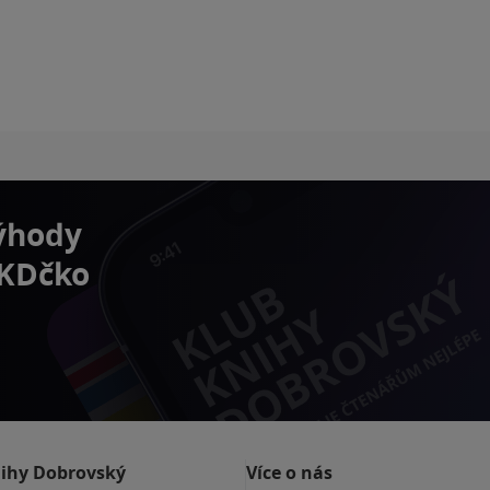
výhody
 KDčko
nihy Dobrovský
Více o nás