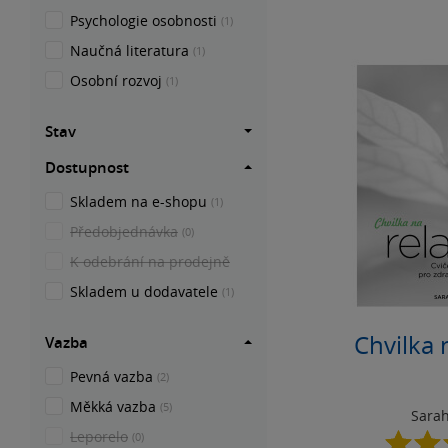
Psychologie osobnosti
(1)
Naučná literatura
(1)
Osobní rozvoj
(1)
Stav
Dostupnost
Skladem na e-shopu
(1)
Předobjednávka
(0)
K odebrání na prodejně
Skladem u dodavatele
(1)
Chvilka 
Vazba
Pevná vazba
(2)
Měkká vazba
(5)
Sara
Leporelo
(0)