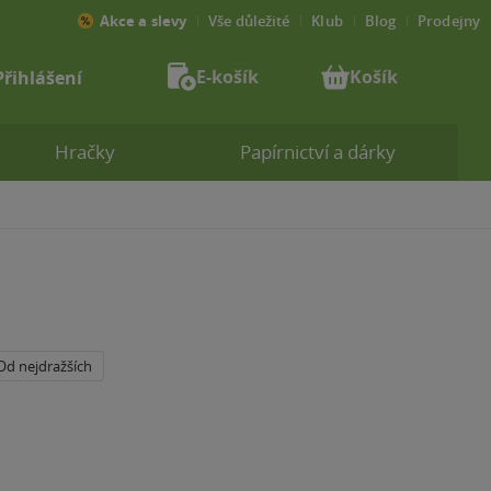
Akce a slevy
Vše důležité
Klub
Blog
Prodejny
E-košík
Košík
Přihlášení
Hračky
Papírnictví a dárky
Od nejdražších