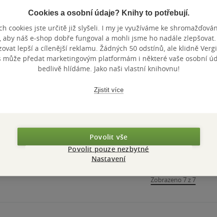
Cookies a osobní údaje? Knihy to potřebují.
Nedostupné
Nedostupné
Nedostupné
h cookies jste určitě již slyšeli. I my je využíváme ke shromažďován
, aby náš e-shop dobře fungoval a mohli jsme ho nadále zlepšovat
Eat Better, Live
Nutrition
Thyroid F
vat lepší a cílenější reklamu. Žádných 50 odstínů, ale klidně Vergil
Longer
Dummies
s může předat marketingovým platformám i některé vaše osobní úda
Sarah Brewer
,
Juliette
Sarah Brewer
Sarah Brewe
bedlivě hlídáme. Jako naši vlastní knihovnu!
Kellowová
0.0
0.0
0.0
z
z
z
pevná vazba
měkká vazba
měkká va
5
5
5
hvězdiček
hvězdiček
hvězdiček
Zjistit více
Nedostupné
Nedostupné
Nedos
Povolit vše
Povolit pouze nezbytné
Nastavení
Zobrazeno 7 z 7