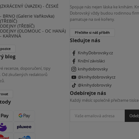
(ZKRÁCENÝ ÚVAZEK) - ČESKÉ
Spojuje nás nejen láska ke knihám. K
E
Dobrovský vždy budou rodinnou firm
 BRNO (Galerie Vaňkovka)
pamatuje na své kořeny.
(TŘEBÍČ)
ODEJNY (TŘEBÍČ)
ODEJNY (OLOMOUC - OC HANÁ)
Přečtěte si náš příběh
- KARVINÁ
Sledujte nás
 pozice
KnihyDobrovsky.cz
ý blog
Knižní závisláci
é recenze, doporučení, tipy
knihydobrovsky
ky. Od zkušených redaktorů
@knihydobrovskycz
ců.
@knihydobrovsky
Odebírejte nás
rovat
Každý měsíc společně přečteme tisíce
etody
Odeb