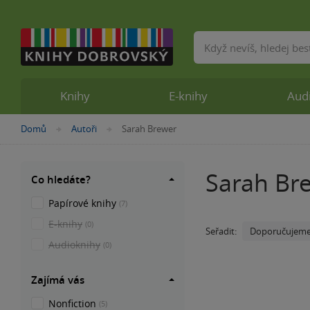
Vyhledávání
Knihy
E-knihy
Aud
Nacházíte
Domů
Autoři
Sarah Brewer
»
»
se
zde:
Sarah Br
Co hledáte?
Papírové knihy
(7)
E-knihy
(0)
Doporučujem
Seřadit:
Audioknihy
(0)
Zajímá vás
Nonfiction
(5)