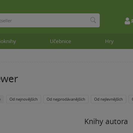
ioknihy
Učebnice
Hry
ewer
e
Od nejnovějších
Od nejprodávanějších
Od nejlevnějších
Knihy autora