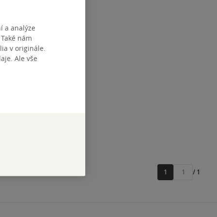
í a analýze
. Také nám
or
ia v originále.
je. Ale vše
r
zba
tupné
1
/ 1
Přejít
na
stránku