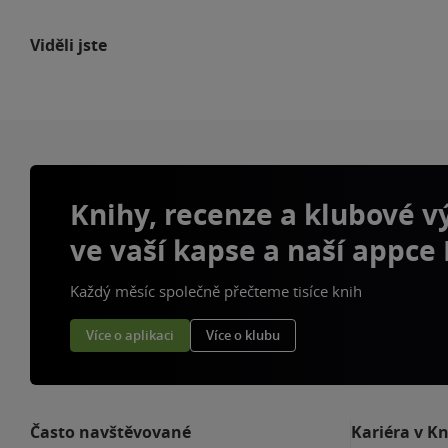
Viděli jste
Knihy, recenze a klubové 
ve vaší kapse a naší appce
Každý měsíc společně přečteme tisíce knih
Více o aplikaci
Více o klubu
Často navštěvované
Kariéra v K