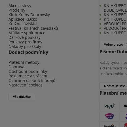
Akce a slevy
KNIHKUPEC 
Prodejny
BUDĚJOVIC
Klub Knihy Dobrovský
KNIHKUPEC -
Aplikace KDčko
KNIHKUPEC 
Knižní závisláci
VEDOUCÍ PR
Festival knižních závisláků
VEDOUCÍ PR
Affiliate spolupráce
KNIHKUPEC 
Dárkové poukazy
Poukazy pro firmy
Volné pracovní
Nákupy pro školy
Píšeme Dobr
Dodací podmínky
Platební metody
Každý týden nov
Doprava
a čtenářské tri
Obchodní podmínky
i našich knihkup
Reklamace a vrácení
Ochrana osobních údajů
Nastavení cookies
Nechte se inspi
Platební m
Vše důležité