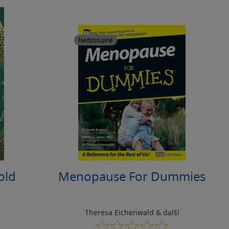
Nedostupné
old
Menopause For Dummies
Theresa Eichenwald
& další
0.0