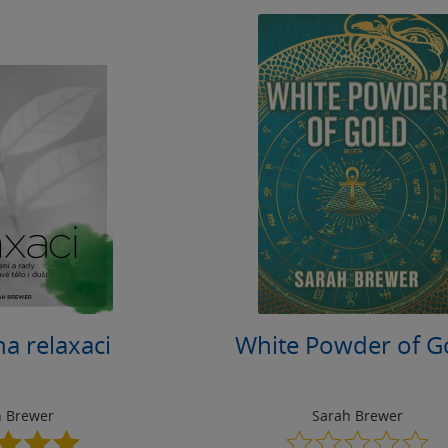
na relaxaci
White Powder of G
h Brewer
Sarah Brewer
4.9
0.0