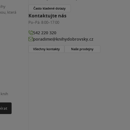
nihy
Často kladené dotazy
ou, která
Kontaktujte nás
Po–Pá:
8:00–17:00
542 220 320
poradime@knihydobrovsky.cz
Všechny kontakty
Naše prodejny
 knih
írat