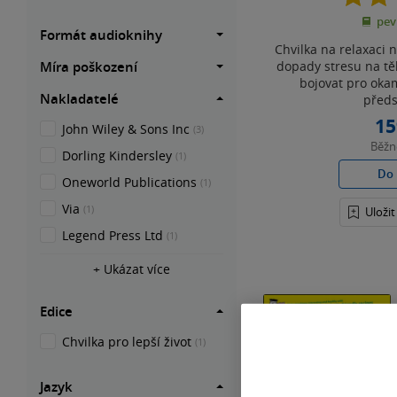
pev
Formát audioknihy
Chvilka na relaxaci 
dopady stresu na tělo
Míra poškození
bojovat pro oka
Nakladatelé
předs
15
John Wiley & Sons Inc
(3)
Běž
Dorling Kindersley
(1)
Do 
Oneworld Publications
(1)
Via
(1)
Uloži
Legend Press Ltd
(1)
+ Ukázat více
Edice
Chvilka pro lepší život
(1)
Jazyk