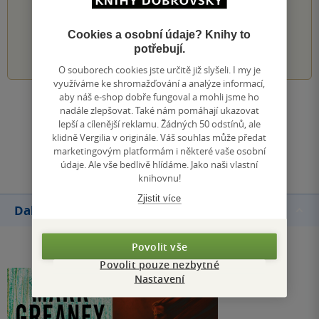
PŘIDEJTE SVÉ HODNOCENÍ KNIHY
Cookies a osobní údaje? Knihy to
1
2
3
4
5
potřebují.
O souborech cookies jste určitě již slyšeli. I my je
využíváme ke shromažďování a analýze informací,
aby náš e-shop dobře fungoval a mohli jsme ho
Zobrazit všechna hodnocení
nadále zlepšovat. Také nám pomáhají ukazovat
lepší a cílenější reklamu. Žádných 50 odstínů, ale
klidně Vergilia v originále. Váš souhlas může předat
Přidat hodnocení
marketingovým platformám i některé vaše osobní
údaje. Ale vše bedlivě hlídáme. Jako naši vlastní
knihovnu!
Zjistit více
Další knihy autora
Povolit vše
Povolit pouze nezbytné
Nastavení