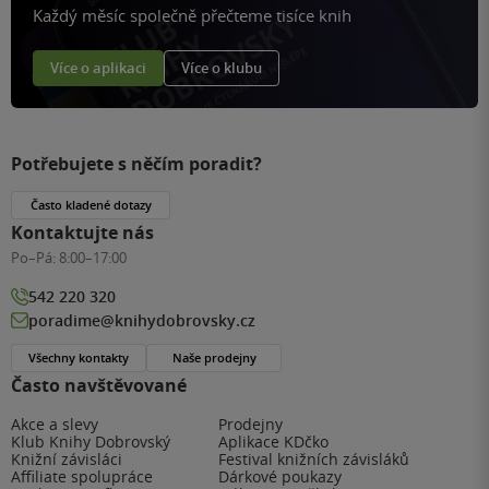
Každý měsíc společně přečteme tisíce knih
Více o aplikaci
Více o klubu
Potřebujete s něčím poradit?
Často kladené dotazy
Kontaktujte nás
Po–Pá:
8:00–17:00
542 220 320
poradime@knihydobrovsky.cz
Všechny kontakty
Naše prodejny
Často navštěvované
Akce a slevy
Prodejny
Klub Knihy Dobrovský
Aplikace KDčko
Knižní závisláci
Festival knižních závisláků
Affiliate spolupráce
Dárkové poukazy