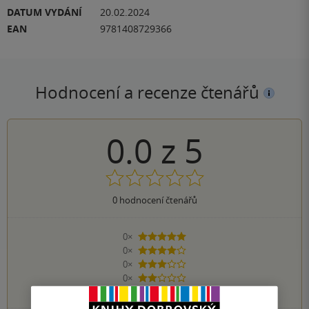
DATUM VYDÁNÍ
20.02.2024
EAN
9781408729366
Hodnocení a recenze čtenářů
0.0
z
5
0
hodnocení čtenářů
0×
5 hvězdiček
0×
4 hvězdičky
0×
3 hvězdičky
0×
2 hvězdičky
0×
1 hvezdička