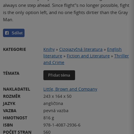
always one step ahead. Since flight''s no longer possible, fight
is the only option left, and no one fights dirtier than the Gray
Man.
Sdílet
KATEGORIE
Knihy
»
Cizojazyčná literatura
»
English
literature
»
Fiction and Literature
»
Thriller
and Crime
TÉMATA
Přidat téma
NAKLADATEL
Little, Brown and Company
ROZMĚR
243 x 164 x 50
JAZYK
angličtina
VAZBA
pevná vazba
HMOTNOST
816 g
ISBN
978-1-4087-2936-6
POČET STRAN
560