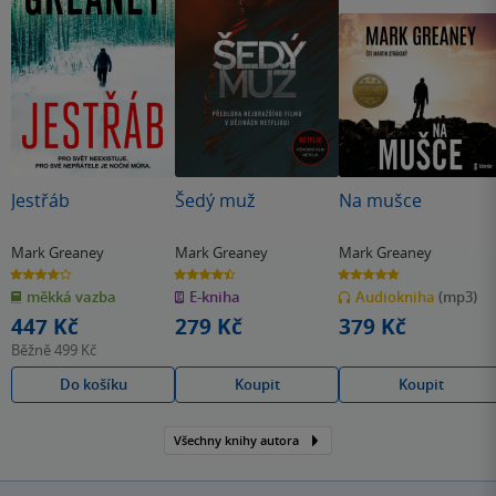
Jestřáb
Šedý muž
Na mušce
Mark Greaney
Mark Greaney
Mark Greaney
4.0
4.4
4.8
z
z
z
měkká vazba
E-kniha
Audiokniha
(mp3)
5
5
5
hvězdiček
hvězdiček
hvězdiček
447 Kč
279 Kč
379 Kč
Běžně
499 Kč
Do košíku
Koupit
Koupit
Všechny knihy autora