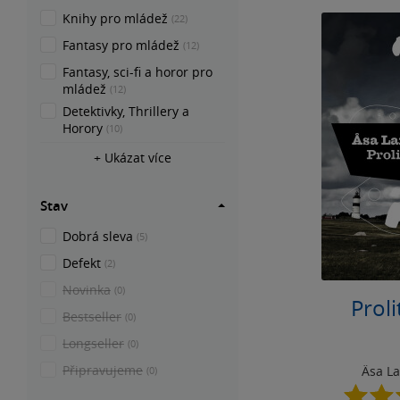
Knihy pro mládež
(22)
Fantasy pro mládež
(12)
Fantasy, sci-fi a horor pro
mládež
(12)
Detektivky, Thrillery a
Horory
(10)
+ Ukázat více
Stav
Dobrá sleva
(5)
Defekt
(2)
Novinka
(0)
Proli
Bestseller
(0)
Longseller
(0)
Připravujeme
Äsa L
(0)