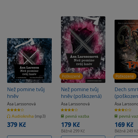
Poškozené
Poškozené
Než pomine tvůj
Než pomine tvůj
Dech smrt
hněv
hněv (poškozená)
(poškozen
Äsa Larssonová
Äsa Larssonová
Äsa Larsson
3.8
3.8
3.4
z
z
z
Audiokniha
(mp3)
pevná vazba
pevná va
5
5
5
hvězdiček
hvězdiček
hvězdiček
379 Kč
179 Kč
169 Kč
Běžně
299 Kč
Běžně
249 K