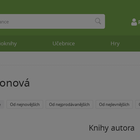
ioknihy
Učebnice
Hry
sonová
e
Od nejnovějších
Od nejprodávanějších
Od nejlevnějších
Knihy autora