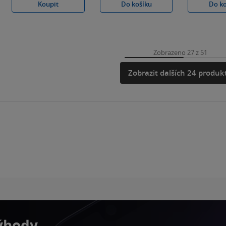
Koupit
Do košíku
Do k
Zobrazeno 27 z 51
Zobrazit dalších 24 produk
výhody