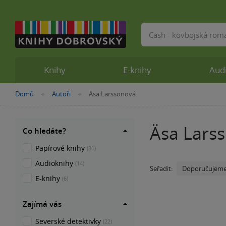
Vyhledávání
Knihy
E-knihy
Aud
Nacházíte
Domů
Autoři
Äsa Larssonová
»
»
se
zde:
Äsa Lars
Co hledáte?
Papírové knihy
(31)
Audioknihy
(14)
Doporučujem
Seřadit:
E-knihy
(6)
Zajímá vás
Severské detektivky
(22)