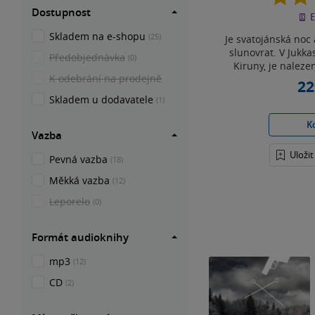
Dostupnost
E
Skladem na e-shopu
(25)
Je svatojánská noc 
slunovrat. V Jukkas
Předobjednávka
(0)
Kiruny, je nalezen
K odebrání na prodejně
22
Skladem u dodavatele
(1)
K
Vazba
Uloži
Pevná vazba
(18)
Měkká vazba
(12)
Leporelo
(0)
Formát audioknihy
mp3
(12)
CD
(2)