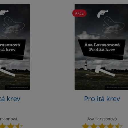
AKCE
tá krev
Prolitá krev
arssonová
Äsa Larssonová
4.5
4.5