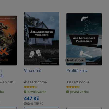
Nedostupné
i
Vina otců
Prolitá krev
á)
ová
Äsa Larssonová
Äsa Larssonová
& další
3.7
4.5
z
z
zba
pevná vazba
pevná vazba
5
5
hvězdiček
hvězdiček
447 Kč
č
Běžně
499 Kč