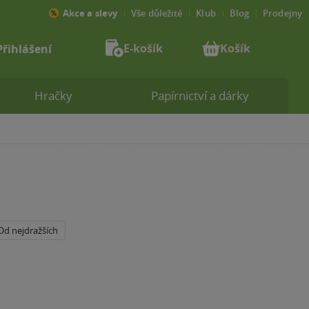
Akce a slevy
Vše důležité
Klub
Blog
Prodejny
E-košík
Košík
Přihlášení
Hračky
Papírnictví a dárky
Od nejdražších