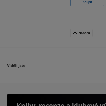
Koupit
Nahoru
Viděli jste
Knihy, recenze a klubové 