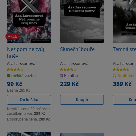
AKCE
Než pomine tvůj
Sluneční bouře
Temná st
hněv
Äsa Larssonová
Äsa Larssonová
Äsa Larsson
3.8
4.2
4.5
z
z
z
měkká vazba
E-kniha
Audiokni
5
5
5
hvězdiček
hvězdiček
hvězdiček
99 Kč
229 Kč
389 Kč
Běžně
289 Kč
Do košíku
Koupit
Kou
Nejnižší cena 30 dní před
začátkem akce:
259 Kč
Doporučená cena:
289 Kč