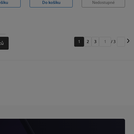
ošíku
Do košíku
Nedostupné
1
2
3
/ 3
tů
Přejít
na
stránku