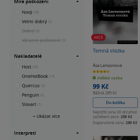
Míra poškození
Nový
(49)
Velmi dobrý
(2)
Dobrý
(0)
AKCE
Výrazné poškození
(0)
Temná stezka
Nakladatelé
Äsa Larssonová
Host
(29)
4.5
z
OneHotBook
(14)
měkká vazba
5
hvězdiček
99 Kč
Quercus
(3)
Běžně
289 Kč
Penguin
(2)
Do košíku
Slovart
(1)
Nejnižší cena 30 dní před
+ Ukázat více
začátkem akce:
259 Kč
Doporučená cena:
289 Kč
Interpreti