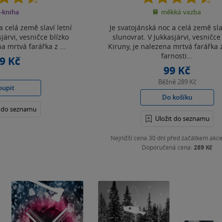
z
z
-kniha
měkká vazba
5
5
hvězdiček
hvězdiček
a celá země slaví letní
Je svatojánská noc a celá země sla
järvi, vesničce blízko
slunovrat. V Jukkasjärvi, vesničce
a mrtvá farářka z ...
Kiruny, je nalezena mrtvá farářka 
farnosti...
9 Kč
99 Kč
Běžně
289 Kč
oupit
Do košíku
t do seznamu
Uložit do seznamu
Nejnižší cena 30 dní před začátkem akc
Doporučená cena:
289 Kč