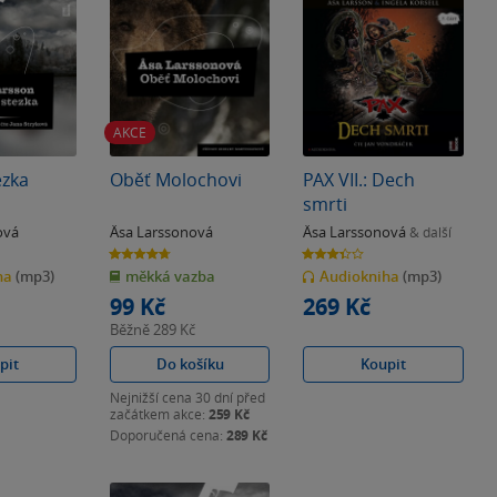
AKCE
ezka
Oběť Molochovi
PAX VII.: Dech
smrti
ová
Äsa Larssonová
Äsa Larssonová
& další
4.7
3.4
z
z
ha
(mp3)
měkká vazba
Audiokniha
(mp3)
5
5
hvězdiček
hvězdiček
99 Kč
269 Kč
Běžně
289 Kč
pit
Do košíku
Koupit
Nejnižší cena 30 dní před
začátkem akce:
259 Kč
Doporučená cena:
289 Kč