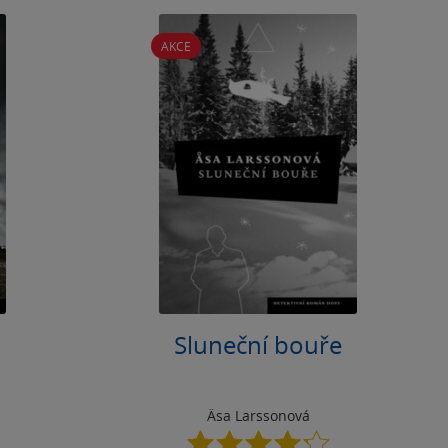
AKCE
Sluneční bouře
Äsa Larssonová
4.2