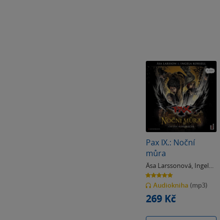
Pax IX.: Noční
můra
Äsa Larssonová
,
Ingela
Korsellová
5.0
z
Audiokniha
(mp3)
5
hvězdiček
269 Kč