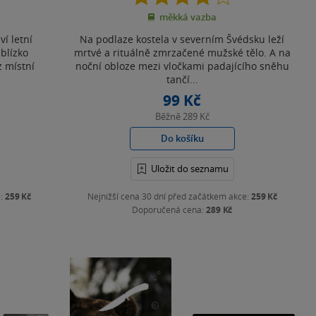
z
měkká vazba
5
hvězdiček
ví letní
Na podlaze kostela v severním Švédsku leží
 blízko
mrtvé a rituálně zmrzačené mužské tělo. A na
z místní
noční obloze mezi vločkami padajícího sněhu
tančí...
99 Kč
Běžně
289 Kč
Do košíku
Uložit do seznamu
e:
259 Kč
Nejnižší cena 30 dní před začátkem akce:
259 Kč
Doporučená cena:
289 Kč