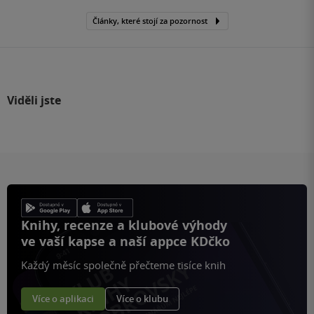
Články, které stojí za pozornost
Viděli jste
Knihy, recenze a klubové výhody
ve vaší kapse a naší appce KDčko
Každý měsíc společně přečteme tisíce knih
Více o aplikaci
Více o klubu