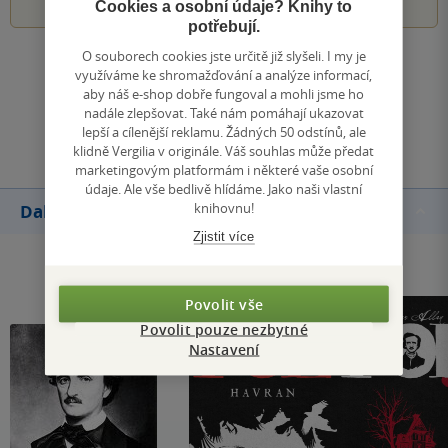
Cookies a osobní údaje? Knihy to
potřebují.
O souborech cookies jste určitě již slyšeli. I my je
Zobrazit všechna hodnocení
využíváme ke shromažďování a analýze informací,
aby náš e-shop dobře fungoval a mohli jsme ho
nadále zlepšovat. Také nám pomáhají ukazovat
Přidat hodnocení
lepší a cílenější reklamu. Žádných 50 odstínů, ale
klidně Vergilia v originále. Váš souhlas může předat
marketingovým platformám i některé vaše osobní
údaje. Ale vše bedlivě hlídáme. Jako naši vlastní
knihovnu!
Další knihy autora
Zjistit více
Povolit vše
Povolit pouze nezbytné
Nastavení