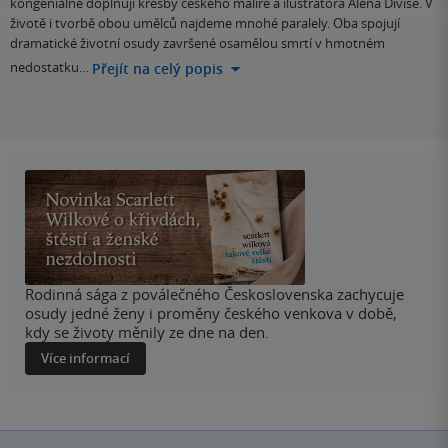
kongeniálně doplňují kresby českého malíře a ilustrátora Aléna Diviše. V
životě i tvorbě obou umělců najdeme mnohé paralely. Oba spojují
dramatické životní osudy završené osamělou smrtí v hmotném
nedostatku…
Přejít na celý popis
Rodinná sága z poválečného Československa zachycuje
osudy jedné ženy i proměny českého venkova v době,
kdy se životy měnily ze dne na den.
Více informací