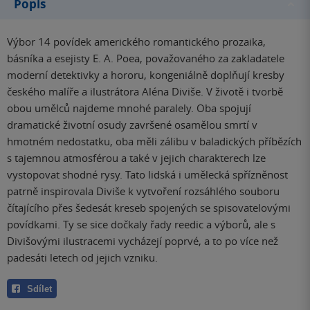
Popis
Výbor 14 povídek amerického romantického prozaika,
básníka a esejisty E. A. Poea, považovaného za zakladatele
moderní detektivky a hororu, kongeniálně doplňují kresby
českého malíře a ilustrátora Aléna Diviše. V životě i tvorbě
obou umělců najdeme mnohé paralely. Oba spojují
dramatické životní osudy završené osamělou smrtí v
hmotném nedostatku, oba měli zálibu v baladických příbězích
s tajemnou atmosférou a také v jejich charakterech lze
vystopovat shodné rysy. Tato lidská i umělecká spřízněnost
patrně inspirovala Diviše k vytvoření rozsáhlého souboru
čítajícího přes šedesát kreseb spojených se spisovatelovými
povídkami. Ty se sice dočkaly řady reedic a výborů, ale s
Divišovými ilustracemi vycházejí poprvé, a to po více než
padesáti letech od jejich vzniku.
Sdílet