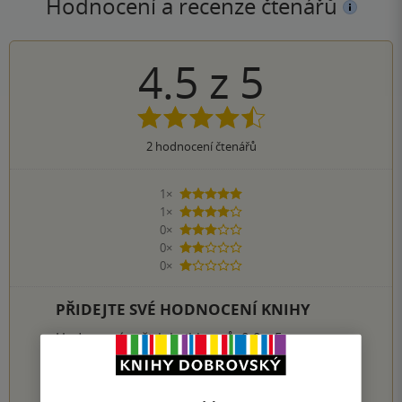
Hodnocení a recenze čtenářů
4.5
z
5
2
hodnocení čtenářů
1×
5 hvězdiček
1×
4 hvězdičky
0×
3 hvězdičky
0×
2 hvězdičky
0×
1 hvezdička
PŘIDEJTE SVÉ HODNOCENÍ KNIHY
Hodnocení našich knihkupců: 0.0 z 5
1
2
3
4
5