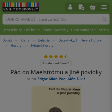
Vyhledávání
Bestsellery
Učebnice
Školní potřeby
Dark romance
Zachra
Nacházíte
Domů
Knihy
Beletrie
Detektivky, Thrillery a Horory
»
»
»
se
Horory
Světové horory
»
»
zde:
4.5
z
5
2 hodnocení čtenářů
hvězdiček
Pád do Maelströmu a jiné povídky
Autor
Edgar Allan Poe
,
Alén Diviš