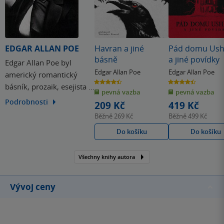
EDGAR ALLAN POE
Havran a jiné
Pád domu Ush
básně
a jiné povídky
Edgar Allan Poe byl
Edgar Allan Poe
Edgar Allan Poe
americký romantický
4.4
4.4
básník, prozaik, esejista i
z
z
pevná vazba
pevná vazba
5
5
hvězdiček
hvězdiček
literární teoretik. Proslul
Podrobnosti
209 Kč
419 Kč
jako král všeho nečasu,
Běžně
269 Kč
Běžně
499 Kč
temna a hororu. Náš
Do košíku
Do košíku
největší český romantik-
rozervanec K. H. Mácha je
Všechny knihy autora
proti němu slabý odvar,
neboť Poe se zabydlel v
hluboké…
Vývoj ceny