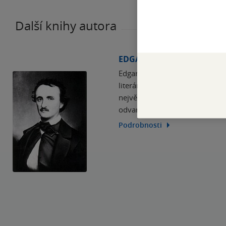
Další knihy autora
EDGAR ALLAN POE
Edgar Allan Poe byl americký ro
literární teoretik. Proslul jak
největší český romantik-rozerv
odvar, neboť Poe se zabydlel 
Podrobnosti