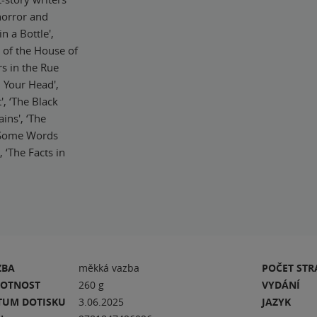
 horror and
n a Bottle',
ll of the House of
rs in the Rue
l Your Head',
', ‘The Black
ins', ‘The
 ‘Some Words
 ‘The Facts in
ZBA
měkká vazba
POČET ST
OTNOST
260 g
VYDÁNÍ
TUM DOTISKU
3.06.2025
JAZYK