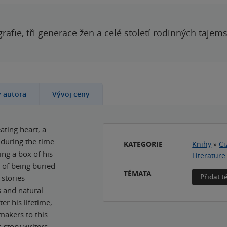
grafie, tři generace žen a celé století rodinných tajem
y autora
Vývoj ceny
ating heart, a
during the time
KATEGORIE
Knihy
»
Ci
ing a box of his
Literature
 of being buried
TÉMATA
Přidat 
 stories
s and natural
er his lifetime,
makers to this
-story writers