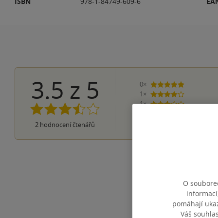
ISBN
978-1-84749-609-6
EA
3.5
z
5
0×
5 hvězdiček
1×
4 hvězdičky
1×
3 hvězdičky
0×
2 hvězdičky
0×
2
hodnocení čtenářů
1 hvezdička
O souborec
informací
pomáhají ukazo
Váš souhla