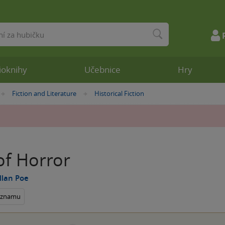
ioknihy
Učebnice
Hry
Fiction and Literature
Historical Fiction
»
»
of Horror
llan Poe
seznamu