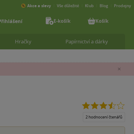
Akce a slevy
Vše důležité
Klub
Blog
Prodejny
E-košík
Košík
Přihlášení
Hračky
Papírnictví a dárky
Zav
3.5
z
5
2 hodnocení čtenářů
hvěz