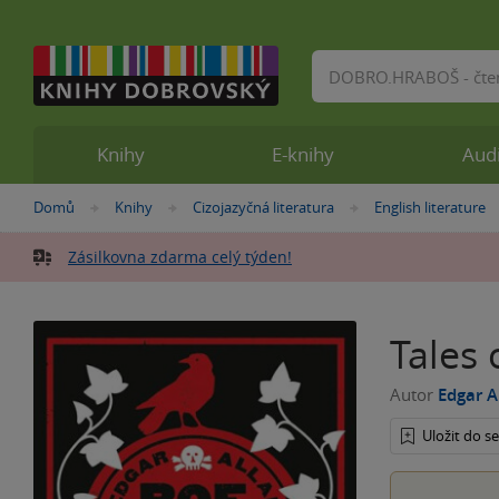
Vyhledávání
Knihy
E-knihy
Aud
Nacházíte
Domů
Knihy
Cizojazyčná literatura
English literature
»
»
»
se
zde:
Zásilkovna zdarma celý týden!
Tales 
Autor
Edgar A
Uložit do 