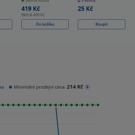
pevná vazba
E-kniha
5
5
hvězdiček
hvězdiček
419 Kč
25 Kč
Běžně
499 Kč
Do košíku
Koupit
214 Kč
na
Minimální prodejní cena: