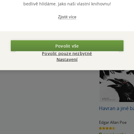
bedlivě hlídáme. Jako naši vlastní knihovnu!
Zjistit více
mantický básník, prozaik, esejista i
Povolit vše
o král všeho nečasu, temna a hororu. Náš
Povolit pouze nezbytné
anec K. H. Mácha je proti němu slabý
Nastavení
v hluboké…
Havran a jiné 
Edgar Allan Poe
4.4
z