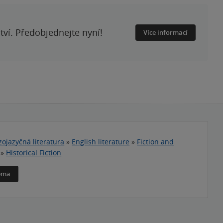
ství. Předobjednejte nyní!
Více informací
zojazyčná literatura
»
English literature
»
Fiction and
»
Historical Fiction
téma