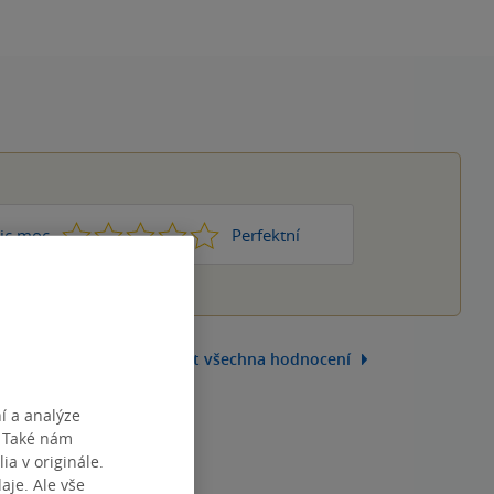
1
2
3
4
5
ic moc
Perfektní
Zobrazit všechna hodnocení
í a analýze
. Také nám
ia v originále.
je. Ale vše