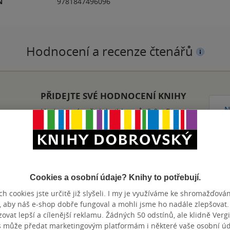
N
9781847496096
Hodnocení a recenze čtenářů
PŘIDEJTE SVÉ HODNOCENÍ KNIHY
N
Hodnocení našich knihkupců: 0.0 z 5
Cookies a osobní údaje? Knihy to potřebují.
h cookies jste určitě již slyšeli. I my je využíváme ke shromažďován
Přidat hodnocení
, aby náš e-shop dobře fungoval a mohli jsme ho nadále zlepšovat
vat lepší a cílenější reklamu. Žádných 50 odstínů, ale klidně Vergil
s může předat marketingovým platformám i některé vaše osobní úda