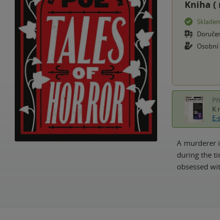
Kniha (
Sklade
Doruče
Osobní
Př
K 
E-
A murderer i
during the t
obsessed wit