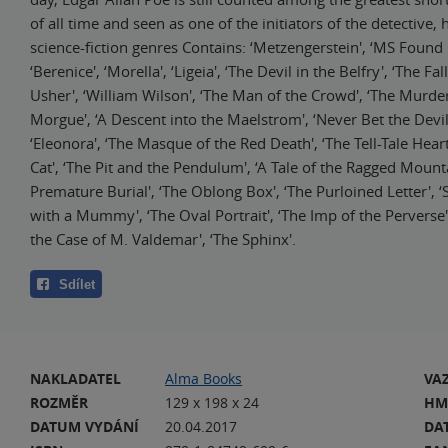
of all time and seen as one of the initiators of the detective,
science-fiction genres Contains: ‘Metzengerstein', ‘MS Found i
‘Berenice', ‘Morella', ‘Ligeia', ‘The Devil in the Belfry', ‘The Fa
Usher', ‘William Wilson', ‘The Man of the Crowd', ‘The Murde
Morgue', ‘A Descent into the Maelstrom', ‘Never Bet the Devi
‘Eleonora', ‘The Masque of the Red Death', ‘The Tell-Tale Heart
Cat', ‘The Pit and the Pendulum', ‘A Tale of the Ragged Mounta
Premature Burial', ‘The Oblong Box', ‘The Purloined Letter',
with a Mummy', ‘The Oval Portrait', ‘The Imp of the Perverse',
the Case of M. Valdemar', ‘The Sphinx'.
Sdílet
NAKLADATEL
Alma Books
VA
ROZMĚR
129 x 198 x 24
HM
DATUM VYDÁNÍ
20.04.2017
DA