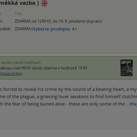
měkká vazba
)
m
1 ks
ní
ZDARMA od 1299 Kč, do 10. 8. předáme dopravci
Vyberte prodejnu
 odběr
ZDARMA (
)
i zaslání zboží balíčkem
nákupu nad 99 Kč
dárek zdarma
v hodnotě 19 Kč
shopové listy
s forced to reveal his crime by the sound of a beating heart, a 
ime of the plague, a grieving lover awakens to find himself clutchi
h the fear of being buried alive - these are only some of the…
Pře