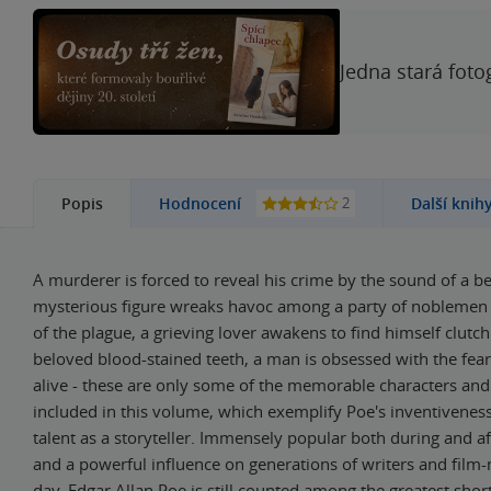
Jedna stará foto
2
Popis
Hodnocení
Další knih
A murderer is forced to reveal his crime by the sound of a be
mysterious figure wreaks havoc among a party of noblemen 
of the plague, a grieving lover awakens to find himself clutch
beloved blood-stained teeth, a man is obsessed with the fear
alive - these are only some of the memorable characters and
included in this volume, which exemplify Poe's inventivenes
talent as a storyteller. Immensely popular both during and aft
and a powerful influence on generations of writers and film-
day, Edgar Allan Poe is still counted among the greatest short