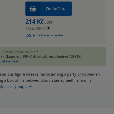
Do košíku
214 Kč
s DPH
Běžně 239 Kč
Jsme transparentní
Při zaslání zboží balíčkem
K nákupu nad 999 Kč
dárek zdarma
v hodnotě 299 Kč
Let na měsíc
mysterious figure wreaks havoc among a party of noblemen
ng a box of his beloved blood-stained teeth, a man is
jít na celý popis