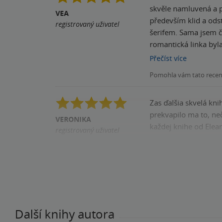
skvěle namluvená a poslouchala se sama Abigail se rozhodne odst
VEA
především klid a ods
registrovaný uživatel
šerifem. Sama jsem čučela, jak to mezi nimi od 
romantická linka byla
atmosféra podzimu a t
Přečíst
více
jsem si ji nenechala na podzim, 
Pomohla vám tato rece
vcítit, nicméně Gideon
doporučuju! Jeden z 
Zas ďalšia skvelá kniha od Eleanor Super oddychovka, spicy romantika, zaujíma
prekvapilo ma to, nečaka
VERONIKA
každej knihe od Elea
registrovaný uživatel
Pomohla vám tato rece
Zakoupil produkt
Další knihy autora