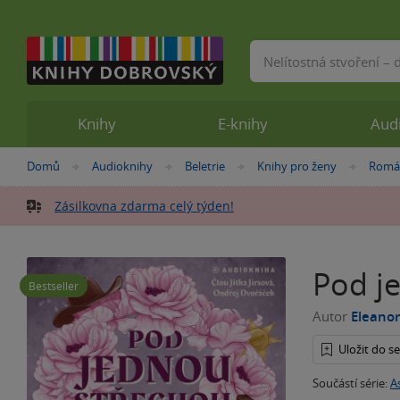
Vyhledávání
Knihy
E-knihy
Aud
Nacházíte
Domů
Audioknihy
Beletrie
Knihy pro ženy
Román
»
»
»
»
se
zde:
Zásilkovna zdarma celý týden!
Pod j
Bestseller
Autor
Eleanor
Uložit do 
Součástí série:
A