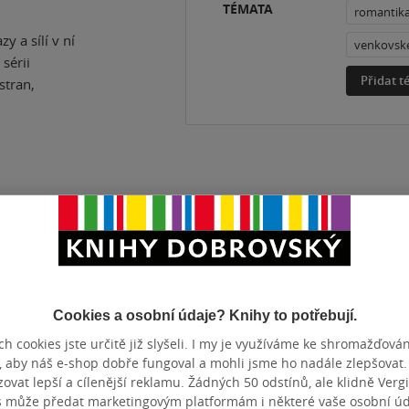
TÉMATA
romantik
 a sílí v ní
venkovské
 sérii
Přidat 
stran,
ZBA
Mp3
DÉLKA
ZYK
čeština
Cookies a osobní údaje? Knihy to potřebují.
h cookies jste určitě již slyšeli. I my je využíváme ke shromažďován
d nebyl takový, jaký si představovala. Teprve krátce před 
, aby náš e-shop dobře fungoval a mohli jsme ho nadále zlepšovat
rotože její sestra, kvůli níž zůstávala u matky déle, než by c
vat lepší a cílenější reklamu. Žádných 50 odstínů, ale klidně Vergil
s může předat marketingovým platformám i některé vaše osobní úda
m Ashbourne bere jako nový začátek, který jí umožní promysl