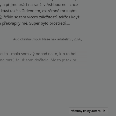
potkává také s Gideonem, extrémně mrzutým
a překvapily mě. Super bylo prostředí,
 vyřešena na konci. Vlastně je mi až líto, že
Audiokniha (mp3), Naše nakladatelství, 2026,
p, já bych mu asi zdrhla Moc moc
ž som dočítala. Ale to je tak pri
Kniha, Red, 2026, 9788027764815
Všechny knihy autora