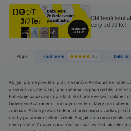
Oblíbená letní a
ceny od 99 Kč!
103
Popis
Hodnocení
Další kn
Abigail přijme přes léto práci na ranči v Ashbourne v naději,
urovná život, který se jí pod rukama rozpadá rychleji než vzt
Potřebuje pauzu, odstup a klid. Rozhodně ve svých plánech 
Gideonem Coltranem – mrzutým šerifem, který má nulovou t
změnám. Ačkoli je však Gideon chodící osina v zadku, jiskří t
než by po prvním setkání čekali. Abigail si na ranči rychle zv
nové přátelé. V novém prostředí se snaží vyřešit jak záležitos