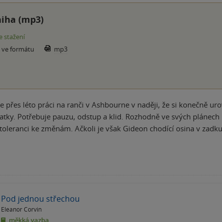
iha (mp3)
e stažení
e ve formátu
mp3
me přes léto práci na ranči v Ashbourne v naději, že si konečně uro
matky. Potřebuje pauzu, odstup a klid. Rozhodně ve svých plánec
oleranci ke změnám. Ačkoli je však Gideon chodící osina v zadk
Pod jednou střechou
Eleanor Corvin
měkká vazba