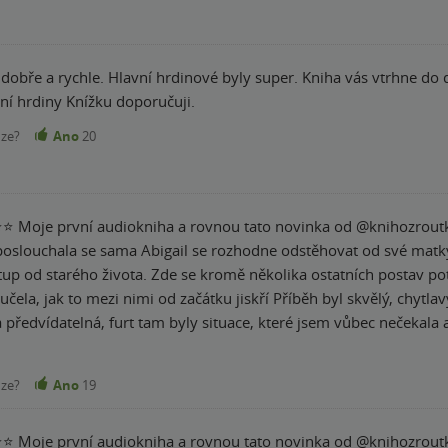
e dobře a rychle. Hlavní hrdinové byly super. Kniha vás vtrhne do dě
vní hrdiny Knížku doporučuji.
nze?
Ano
20
ěhovat od své matky a přijme práci na ranči v Ashbourne - chce
tup od starého života. Zde se kromě několika ostatních postav 
začátku jiskří Příběh byl skvělý, chytlavý, řešilo se tam vícero záležitostí, takže i když
 předvídatelná, furt tam byly situace, které jsem vůbec nečekala 
aky ta trochu tajemná linka, která se protínala celým dějem a byla
protože to by tomu celému dodalo ještě větší vibe Postavy se mi líbily, dokázala jsem se do nich
nze?
Ano
19
 mi přišel hrozně otravný, majetnický a i když byl v zásadě super chla
nejpovedenějších příběhů, co jsem kdy četla (poslouchala)☺️