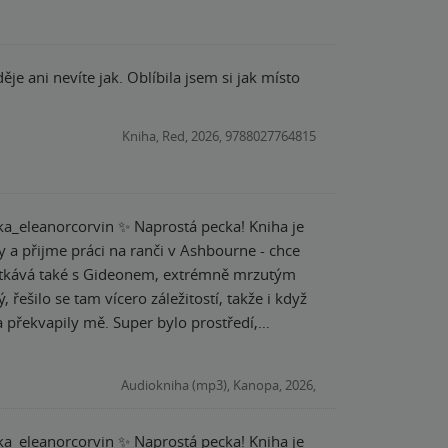
je ani nevíte jak. Oblíbila jsem si jak místo
Kniha, Red, 2026, 9788027764815
potkává také s Gideonem, extrémně mrzutým
a překvapily mě. Super bylo prostředí,
 vyřešena na konci. Vlastně je mi až líto, že
Audiokniha (mp3), Kanopa, 2026,
p, já bych mu asi zdrhla Moc moc