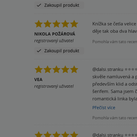
Zakoupil produkt
Knížka se četla velic
děje tak oba dva hla
NIKOLA POŽÁROVÁ
registrovaný uživatel
Pomohla vám tato rece
Zakoupil produkt
@dalsi.stranku ⭐️⭐️⭐️⭐️⭐️ Moje první audiokniha a rovnou tato novinka od @knihozroutka_eleanorcorvin ✨ Naprostá pecka! Kniha je
skvěle namluvená a poslouchala se sama Abigail se rozhodne odst
VEA
především klid a ods
registrovaný uživatel
šerifem. Sama jsem čučela, jak to mezi nimi od 
romantická linka byla
atmosféra podzimu a t
Přečíst
více
jsem si ji nenechala na podzim, 
Pomohla vám tato rece
vcítit, nicméně Gideon
doporučuju! Jeden z 
@dalsi.stranku ⭐️⭐️⭐️⭐️⭐️ Moje první audiokniha a rovnou tato novinka od @knihozroutka_eleanorcorvin ✨ Naprostá pecka! Kniha je