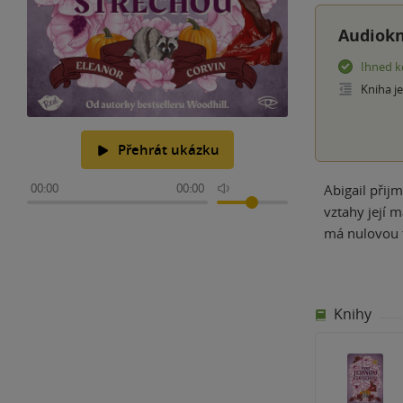
Audiokn
Ihned k
Kniha j
Přehrát ukázku
00:00
00:00
Abigail přij
vztahy její 
má nulovou t
Knihy