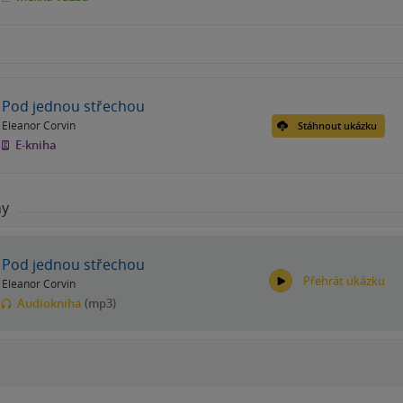
Pod jednou střechou
Eleanor Corvin
Stáhnout ukázku
E-kniha
hy
Pod jednou střechou
Přehrát ukázku
Eleanor Corvin
Audiokniha
(mp3)
00:00
00:00