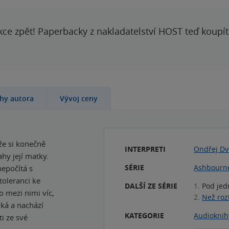
kce zpět! Paperbacky z nakladatelství HOST teď koupí
ihy autora
Vývoj ceny
 že si konečně
INTERPRETI
Ondřej Dv
ahy její matky.
SÉRIE
Ashbourn
nepočítá s
oleranci ke
DALŠÍ ZE SÉRIE
1.
Pod jed
o mezi nimi víc,
2.
Než roz
yká a nachází
KATEGORIE
Audioknih
ti ze své