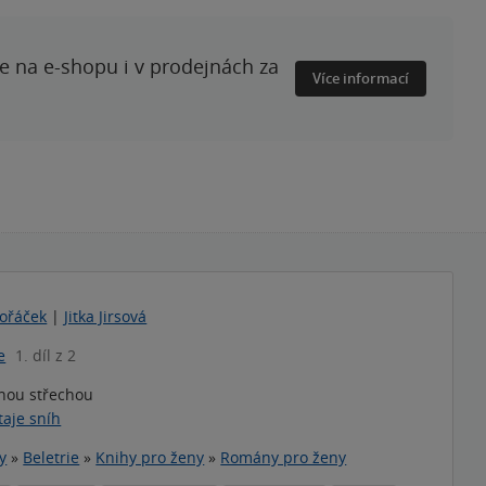
te na e-shopu i v prodejnách za
Více informací
ořáček
|
Jitka Jirsová
e
1. díl z 2
nou střechou
taje sníh
y
»
Beletrie
»
Knihy pro ženy
»
Romány pro ženy