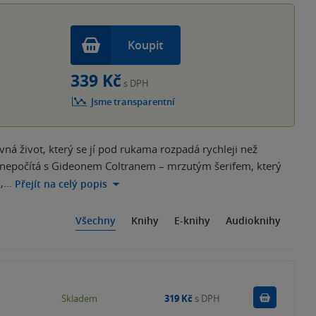
Koupit
339 Kč
s DPH
Jsme transparentní
vná život, který se jí pod rukama rozpadá rychleji než
h nepočítá s Gideonem Coltranem – mrzutým šerifem, který
u,…
Přejít na celý popis
Všechny
Knihy
E-knihy
Audioknihy
Do košík
Skladem
319 Kč
s DPH