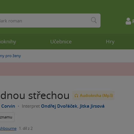
ioknihy
Učebnice
Hry
y pro ženy
ednou střechou
Audiokniha (Mp3)
 Corvin
Interpret
Ondřej Dvořáček
,
Jitka Jirsová
seznamu
shbourne
1. díl z 2