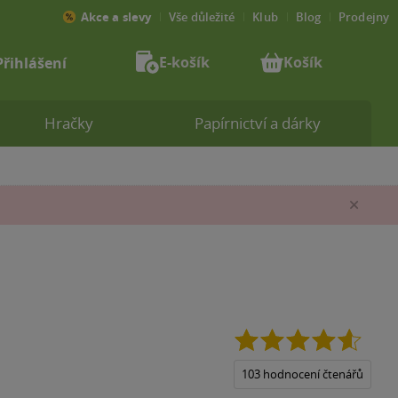
Akce a slevy
Vše důležité
Klub
Blog
Prodejny
E-košík
Košík
Přihlášení
Hračky
Papírnictví a dárky
Zav
4.6
z
5
103 hodnocení čtenářů
hvězdi